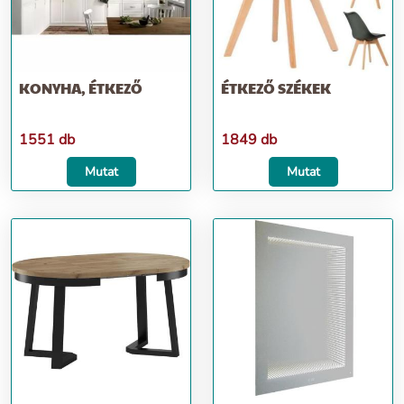
KONYHA, ÉTKEZŐ
ÉTKEZŐ SZÉKEK
1551 db
1849 db
Mutat
Mutat