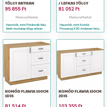
TÖLGY ARTISAN
/ LEFKAS TÖLGY
95 855
Ft
81 052
Ft
MerkuryMarket
MerkuryMarket
Hasonlók, mint Pohárszék Italy
Hasonlók, mint Komód
fehér munkalap tölgy artisan
Prowansja K3D Andersen fenyő
/ Lefkas tölgy
KOMÓD FLAWIA 100CM
KOMÓD FLAWIA 150CM
1D3S
2D3S
81 514
Ft
103 355
Ft