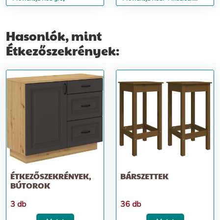
fenyő / Lefkas tölgy
Hasonlók, mint
Étkezőszekrények:
ÉTKEZŐSZEKRÉNYEK,
BÁRSZETTEK
BÚTOROK
3 db
36 db