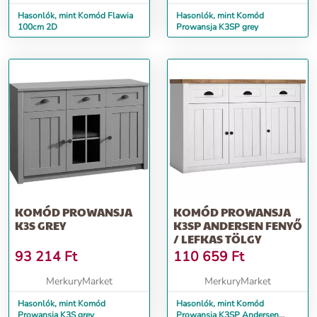
Hasonlók, mint Komód Flawia
Hasonlók, mint Komód
100cm 2D
Prowansja K3SP grey
KOMÓD PROWANSJA
KOMÓD PROWANSJA
K3S GREY
K3SP ANDERSEN FENYŐ
/ LEFKAS TÖLGY
93 214
Ft
110 659
Ft
MerkuryMarket
MerkuryMarket
Hasonlók, mint Komód
Hasonlók, mint Komód
Prowansja K3S grey
Prowansja K3SP Andersen