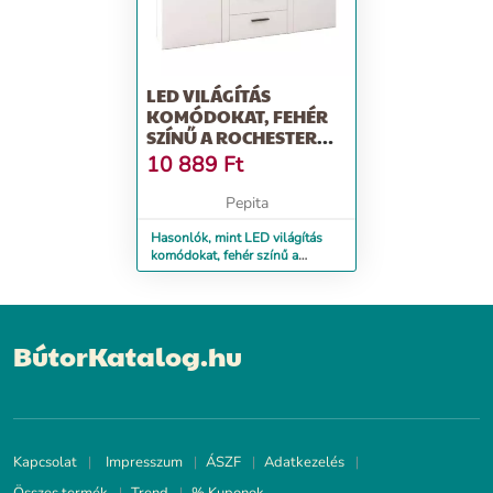
LED VILÁGÍTÁS
KOMÓDOKAT, FEHÉR
SZÍNŰ A ROCHESTER
KOMÓDHOZ
10 889
Ft
Pepita
Hasonlók, mint LED világítás
komódokat, fehér színű a
ROCHESTER komódhoz
BútorKatalog.hu
Kapcsolat
Impresszum
ÁSZF
Adatkezelés