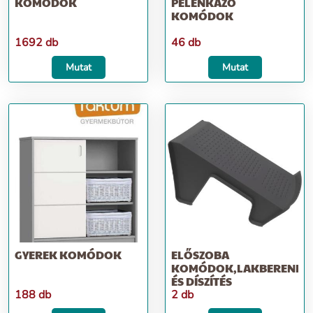
KOMÓDOK
PELENKÁZÓ
KOMÓDOK
1692 db
46 db
Mutat
Mutat
GYEREK KOMÓDOK
ELŐSZOBA
KOMÓDOK,LAKBERENDE
ÉS DÍSZÍTÉS
188 db
2 db