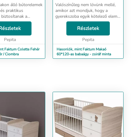
bakon álló bútorelemek
Valószínűleg nem lövünk mellé,
 és praktikus
amikor azt mondjuk, hogy a
 biztosítanak a
gyerekszoba egyik kötelező eleme
áinak, játékainak és a
az ágy. A 120-as ágy
nélkülözhetetlen
Részletek
helytakarékos, mégis akár 2-3
Részletek
 A fehér Colette
éves korig használható a
os képet a...
Pepita
fekvőfelülete miatt. Extra kiegés...
Pepita
nt Faktum Colette Fehér
Hasonlók, mint Faktum Makaó
r / Ciombra
60*120-as babaágy - zsiráf minta