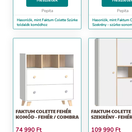
Részletek
Részlete
magasságban, nagy felületen
felhasználásával készü
lehet a gyermeket tiszt...
Pepita
stílusos i...
Pepita
Hasonlók, mint Faktum Colette Szürke
Hasonlók, mint Faktum C
toldalék komódhoz
Szekrény - szürke-sonom
FAKTUM COLETTE FEHÉR
FAKTUM COLETTE
KOMÓD - FEHÉR / COIMBRA
SZEKRÉNY - FEHÉ
74 990
Ft
109 990
Ft