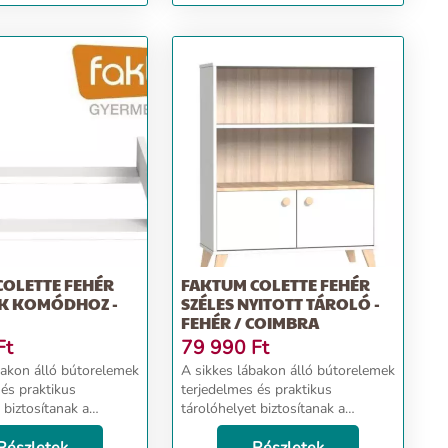
szürke/Sonom...
COLETTE FEHÉR
FAKTUM COLETTE FEHÉR
K KOMÓDHOZ -
SZÉLES NYITOTT TÁROLÓ -
FEHÉR / COIMBRA
Ft
79 990
Ft
bakon álló bútorelemek
A sikkes lábakon álló bútorelemek
 és praktikus
terjedelmes és praktikus
 biztosítanak a
tárolóhelyet biztosítanak a
áinak, játékainak és a
gyermek ruháinak, játékainak és a
nélkülözhetetlen
babaápolás nélkülözhetetlen