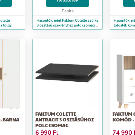
k
Részletek
lt, rendkívül
száma: 1 (1/1: 48x48x6cm)
kellékeinek.
Otthoni összesz...
Pepita
könnyed, báj
olette
Hasonlók, mint Faktum Colette szürke
Hasonlók, mi
a tölgy
3 osztású szekrényhez polc csomag 2
toldalék kom
db
FAKTUM COLETTE
FAKTUM 
R-BARNA
ANTRACIT 3 OSZTÁSÚHOZ
KOMÓD - 
POLC CSOMAG
6 990
Ft
74 990