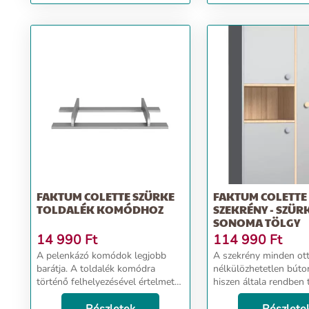
babaágy rágásvédővel -...
FAKTUM COLETTE SZÜRKE
FAKTUM COLETTE
TOLDALÉK KOMÓDHOZ
SZEKRÉNY - SZÜR
SONOMA TÖLGY
14 990
Ft
114 990
Ft
A pelenkázó komódok legjobb
A szekrény minden ot
barátja. A toldalék komódra
nélkülözhetetlen bútor
történő felhelyezésével értelmet
hiszen általa rendben 
nyer a komfortos pelenkázás.
dolgainkat. Ez a bútor 
Nem kell hajolgatni, kényelmes
hogy a legjobb minős