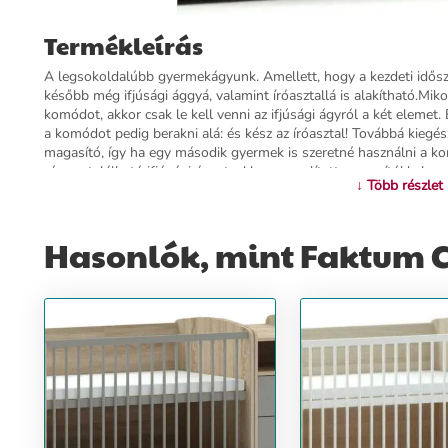
Termékleírás
A legsokoldalúbb gyermekágyunk. Amellett, hogy a kezdeti idő
később még ifjúsági ággyá, valamint íróasztallá is alakítható.Mi
komódot, akkor csak le kell venni az ifjúsági ágyról a két elemet. És
a komódot pedig berakni alá: és kész az íróasztal! Továbbá kieg
magasító, így ha egy második gyermek is szeretné használni a k
részen található ifjúsági ágyat, akkor az említett magasítókkal u
↓ Több részlet
a komódot, mint eredetileg. Így akár egy bútort két gyermek is t
kiegészítőként rágásvédő, mely védi mind a gyermeket, mind pedig
kiegészítő külön-, illetve utólag nem vásárolható meg. A termék 
Hasonlók, mint Faktum C
ágyrácsok hársfából készülnek. Fekvőfelület: 120x70cm, 180x80cm 
Az egyik oldalrács esetében 3 db tipli kivehető, így a picik, mik
járni. A fa felületek "bababarát” felületkezelő anyaggal vannak ke
semmilyen káros anyag. A gyermek növekedését követi az ágy fek
612 mm a földtől.A bútor matracot nem tartalmaz, ez külön rendel
terméket lapra szerelten szállítjuk. Csomagok száma:5 (5/1: 18
83x76x9cm, 5/5: 55x52x9cm) Otthoni összeszerelés: A csomagolás
Garancia: 2 év gyártói garanciával! Méretek: 184x85x97cm - össze
anyagok: Sonoma tölgy, Arctic szürke bútorlapA termék minden
tanúsítvánnyal rendelkezik!