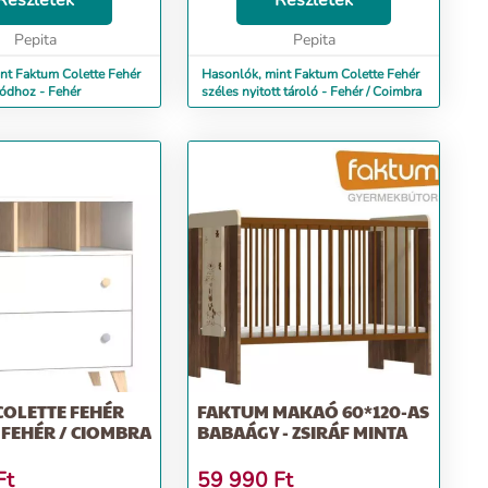
Részletek
Részletek
 A fehér Colette
kellékeinek. A fehér Colette
os képet a...
Pepita
könnyed, bájos képet a...
Pepita
nt Faktum Colette Fehér
Hasonlók, mint Faktum Colette Fehér
ódhoz - Fehér
széles nyitott tároló - Fehér / Coimbra
COLETTE FEHÉR
FAKTUM MAKAÓ 60*120-AS
FEHÉR / CIOMBRA
BABAÁGY - ZSIRÁF MINTA
Ft
59 990
Ft