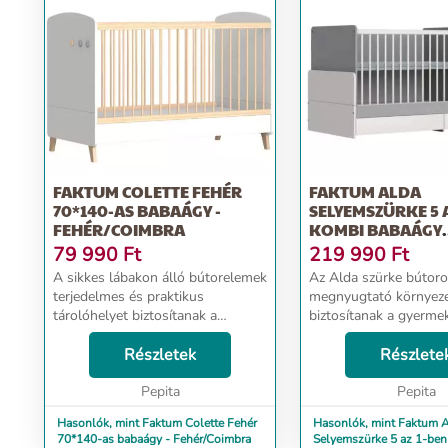
FAKTUM COLETTE FEHÉR
FAKTUM ALDA
70*140-AS BABAÁGY -
SELYEMSZÜRKE 5 
FEHÉR/COIMBRA
KOMBI BABAÁGY
RÁGÁSVÉDŐVEL -.
79 990
Ft
219 990
Ft
A sikkes lábakon álló bútorelemek
Az Alda szürke bútoro
terjedelmes és praktikus
megnyugtató környeze
tárolóhelyet biztosítanak a
biztosítanak a gyerme
gyermek ruháinak, játékainak és a
Faktum Alda 5 az 1-b
babaápolás nélkülözhetetlen
Részletek
ágy tökéletes választ
Részlete
kellékeinek. A fehér Colette
számára. Jellemzői: -Méret:
könnyed, bájos képet a...
Pepita
Pepita
Szélesség: 184cm M...
Hasonlók, mint Faktum Colette Fehér
Hasonlók, mint Faktum 
70*140-as babaágy - Fehér/Coimbra
Selyemszürke 5 az 1-ben