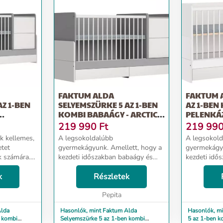
FAKTUM ALDA
FAKTUM A
AZ 1-BEN
SELYEMSZÜRKE 5 AZ 1-BEN
AZ 1-BEN
KOMBI BABAÁGY - ARCTIC
PELENKÁ
..
SZÜR...
FEHÉR...
219 990
Ft
219 99
k kellemes,
A legsokoldalúbb
A legsokol
tet
gyermekágyunk. Amellett, hogy a
gyermekágyu
k számára.A
kezdeti időszakban babaágy és
kezdeti idő
en kombi
pelenkázó komód egyben, később
pelenkázó 
ás a babád
k
még ifjúsági ággyá, valamint
Részletek
még ifjúság
íróasztallá is alakítható.A kombi
íróasztallá 
ágy a gyermek első pillanat...
Pepita
ágy a gyerme
Alda
Hasonlók, mint Faktum Alda
Hasonlók, mi
 kombi
Selyemszürke 5 az 1-ben kombi
5 az 1-ben k