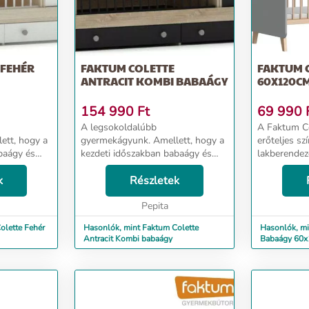
 FEHÉR
FAKTUM COLETTE
FAKTUM 
ANTRACIT KOMBI BABAÁGY
60X120CM
154 990
Ft
69 990
A legsokoldalúbb
A Faktum C
ett, hogy a
gyermekágyunk. Amellett, hogy a
erőteljes sz
baágy és
kezdeti időszakban babaágy és
lakberendez
ben, később
pelenkázó komód egyben, később
megfelelő, 
lamint
k
még ifjúsági ággyá, valamint
Részletek
színű kiság
tó.Mikor már
íróasztallá is alakítható.Mikor már
babaszobába illik. Tula
k a...
nem használja a gyermek a...
Pepita
60 x 120 cm 
olette Fehér
Hasonlók, mint Faktum Colette
Hasonlók, mi
Antracit Kombi babaágy
Babaágy 60x