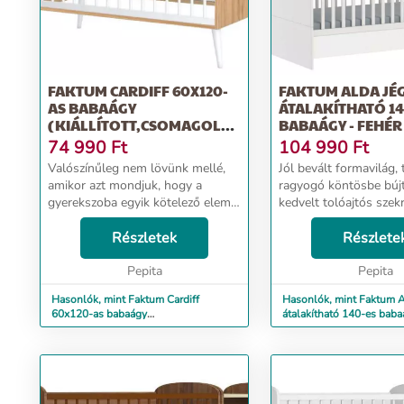
FAKTUM CARDIFF 60X120-
FAKTUM ALDA JÉ
AS BABAÁGY
ÁTALAKÍTHATÓ 14
(KIÁLLÍTOTT,CSOMAGOLÁS
BABAÁGY - FEHÉR
NÉLKÜL!)
MAGASF...
74 990
Ft
104 990
Ft
Valószínűleg nem lövünk mellé,
Jól bevált formavilág, t
amikor azt mondjuk, hogy a
ragyogó köntösbe bújt
gyerekszoba egyik kötelező eleme
kedvelt tolóajtós sze
az ágy. A 120-as ágy
biztosítanak bőséges 
helytakarékos, mégis akár 2-3
Részletek
a gyerekszobában, ho
Részlete
éves korig használható a
térben elhelyezve is 
fekvőfelülete miatt.A termék
Pepita
funkciona...
Pepita
rész...
Hasonlók, mint Faktum Cardiff
Hasonlók, mint Faktum A
60x120-as babaágy
átalakítható 140-es babaá
(Kiállított,csomagolás nélkül!)
magasf...