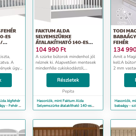
GFEHÉR
FAKTUM ALDA
TODI MAG
0-ES
SELYEMSZÜRKE
BABAÁGY 
 /
ÁTALAKÍTHATÓ 140-ES
FEHÉR
BABAÁGY - ARCTIC SZÜ...
104 990
Ft
134 99
iszta,
A szürke bútorok mindenhol jól
Amit a Magi
atva. A
néznek ki. Alapvetően mentesek
kell:A bútor
krények úgy
mindenféle cukiskodástól,
2 mm vastag
tárolóhelyet
ugyanakkor remekül dekorálhatók!
kerülnek élz
gy kisebb
k
A tolóajtók praktikuma
Részletek
hagyományos
maradéktalan
tökéletesen érvényesül, mögöttük
sokkal hoss
jókora tárolóhelyet tal...
Pepita
gye...
lda Jégfehér
Hasonlók, mint Faktum Alda
Hasonlók, mi
gy - Fehér /
Selyemszürke átalakítható 140-es
babaágy - szi
babaágy - Arctic szü...