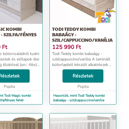
IC KOMBI
TODI TEDDY KOMBI
- SZILFA/FÉNYES
BABAÁGY -
SZIL/CAPPUCCINO/VANÍLIA
0
Ft
125 990
Ft
c bútorcsaládról tudni
Todi Teddy kombi babaágy -
testek és előlapok élei
szil/cappuccino/vanília A laminált
 élzáróval (un.: Abs)
bútorlapból készült alkatrészek
árásra, melyek a
élei 2 mm vastag Pvc-vel (un.:
 élfóliákhoz képest
Részletek
Abs) kerülnek élzárásra, melyek a
Részletek
zabb élettartalmúak. A
hagyományos élfóliákhoz képest
Pepita
sokkal mag...
Pepita
nt Todi Magic kombi
Hasonlók, mint Todi Teddy kombi
lfa/fényes fehér
babaágy - szil/cappuccino/vanília