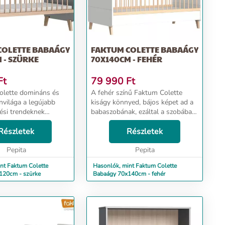
COLETTE BABAÁGY
FAKTUM COLETTE BABAÁGY
 - SZÜRKE
70X140CM - FEHÉR
Ft
79 990
Ft
olette domináns és
A fehér színű Faktum Colette
ínvilága a legújabb
kiságy könnyed, bájos képet ad a
ési trendeknek
babaszobának, ezáltal a szobában
ugyanakkor a szürke
mindennapos lesz a jókedv és az
y szinte minden
Részletek
oldott hancúrozás. Tulajdonságai:
Részletek
jdonságai: -
- 70 x 140 cm fekvőfelület, mely 3
fekvőf...
Pepita
m...
Pepita
nt Faktum Colette
Hasonlók, mint Faktum Colette
120cm - szürke
Babaágy 70x140cm - fehér