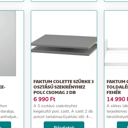
babaágy - Arctic szür...
- Fehér...
FAKTUM COLETTE SZÜRKE 3
FAKTUM 
KE-
OSZTÁSÚ SZEKRÉNYHEZ
TOLDALÉ
POLC CSOMAG 2 DB
FEHÉR
6 990
Ft
14 990
thon
A 3 osztású szekrényhez
A sikkes lá
darabja,
kiegészítő polc szett. A szett 2 db
terjedelmes
tarthatjuk
polcot tartalmaz.Gyártási idő: 4-6
tárolóhelyet
amellett,
hét Szállítás: A polcokat egybe
gyermek ruh
égű anyagok
csomagolva szállítjuk. Csomagok
babaápolás 