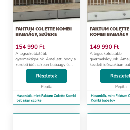
További információ>>
FAKTUM COLETTE KOMBI
FAKTUM COLETTE
BABAÁGY, SZÜRKE
KOMBI BABAÁGY
154 990
Ft
149 990
Ft
A legsokoldalúbb
A legsokoldalúbb
gyermekágyunk. Amellett, hogy a
gyermekágyunk. Amell
kezdeti időszakban babaágy és
kezdeti időszakban ba
pelenkázó komód egyben, később
pelenkázó komód egy
még ifjúsági ággyá, valamint
Részletek
még ifjúsági ággyá, va
Részlete
íróasztallá is alakítható.Mikor már
íróasztallá is alakítha
nem használja a gyermek a...
Pepita
nem használja a gyerme
Pepita
Hasonlók, mint Faktum Colette Kombi
Hasonlók, mint Faktum C
babaágy, szürke
Kombi babaágy