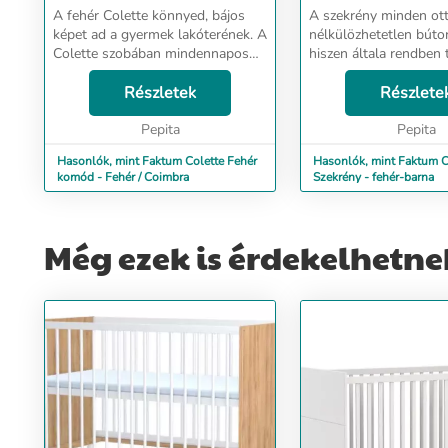
A fehér Colette könnyed, bájos
A szekrény minden ot
képet ad a gyermek lakóterének. A
nélkülözhetetlen bútor
Colette szobában mindennapos
hiszen általa rendben 
lesz a jókedv. A sikkes lábakon
dolgainkat. Ez a bútor 
álló bútorelemek terjedelmes és
Részletek
hogy a legjobb minős
Részlete
praktikus tárolóhelyet biztosítanak
felhasználásával készü
a gyer...
Pepita
stílusos i...
Pepita
Hasonlók, mint Faktum Colette Fehér
Hasonlók, mint Faktum C
komód - Fehér / Coimbra
Szekrény - fehér-barna
Még ezek is érdekelhetne