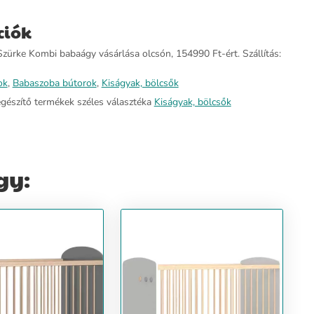
ciók
zürke Kombi babaágy vásárlása olcsón, 154990 Ft-ért. Szállítás:
ok
,
Babaszoba bútorok
,
Kiságyak, bölcsők
egészítő termékek széles választéka
Kiságyak, bölcsők
gy: