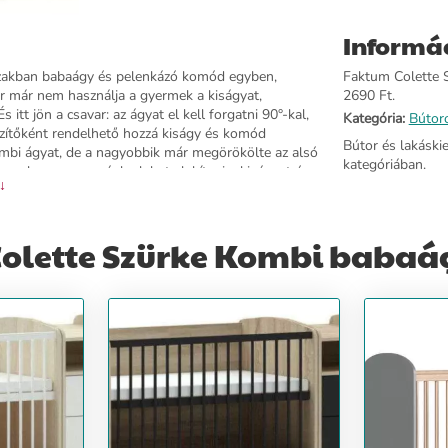
Informá
szakban babaágy és pelenkázó komód egyben,
Faktum Colette S
kor már nem használja a gyermek a kiságyat,
2690 Ft.
 itt jön a csavar: az ágyat el kell forgatni 90°-kal,
Kategória:
Bútor
észítőként rendelhető hozzá kiságy és komód
Bútor és lakáski
ombi ágyat, de a nagyobbik már megörökölte az alsó
kategóriában.
gyanolyan magasságba lehet alakítani a kiságyat és
 ↓
ud egyszerre használni! A termékhez választható
 az ágyat az esetleges sérülésektől. Ez a
részét képezi az ágyakhoz tartozó ágyrácsok. Az
olette Szürke Kombi babaá
Az oldalrács típusa tiplis, és hársfából készül.
or már önállóan közlekednek, szabadon tudnak ki-be
zelve, így nyállal érintkezve sem oldódik ki
vőfelülete, mely 3 magasságba állítható: 265, 422,
hető hozzá!Gyártási idő: 4-6 hét Szállítás: A
2x83x6cm, 5/2: 122x73x10cm, 5/3: 86x57x13cm, 5/4:
ban található szerelési útmutató szerint.
szerelt állapotban Súly: 125 kg Felhasznált
 hatályos MSZ EN szabványnak megfelel és TÜV