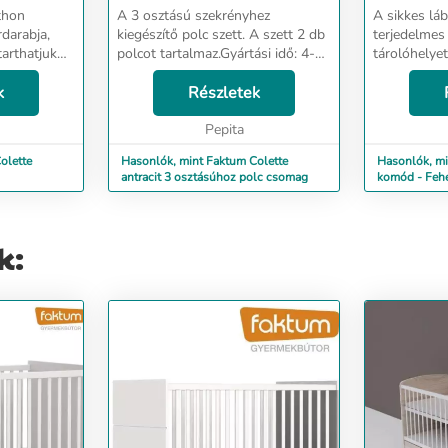
thon
A 3 osztású szekrényhez
A sikkes lá
darabja,
kiegészítő polc szett. A szett 2 db
terjedelmes
tarthatjuk
polcot tartalmaz.Gyártási idő: 4-6
tárolóhelyet
amellett,
hét Szállítás: A polcokat egybe
gyermek ruh
égű anyagok
k
csomagolva szállítjuk. Csomagok
Részletek
babaápolás 
lt, rendkívül
száma: 1 (1/1: 48x48x4cm)
kellékeinek.
Otthoni összesz...
Pepita
könnyed, báj
olette
Hasonlók, mint Faktum Colette
Hasonlók, mi
antracit 3 osztásúhoz polc csomag
komód - Fehé
k: