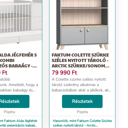
LDA JÉGFEHÉR 5
FAKTUM COLETTE SZÜRKE
 KOMBI
SZÉLES NYITOTT TÁROLÓ -
ZÓS BABAÁGY -
ARCTIC SZÜRKE/SONOM...
0
Ft
79 990
Ft
dalúbb
A Colette szürke széles nyitott
nk. Amellett, hogy a
tároló szekrény alkalmas a
szakban babaágy és
babaszobában akár a játékok, akár
komód egyben, később
ruhák tárolására. Jellemzői: -
i ággyá, valamint
Részletek
Méret: Szélesség: 96cm Mélység:
Részletek
is alakítható.A kombi
40cm Magasság: 118cm -
k első pillanat...
Pepita
Kiegészítőként rendel...
Pepita
nt Faktum Alda Jégfehér
Hasonlók, mint Faktum Colette Szürke
ombi pelenkázós babaágy
széles nyitott tároló - Arctic