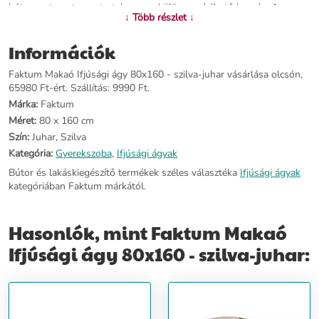
bútor matracot nem tartalmaz, ez külön rendelhető hozzá - Anyag:
↓ Több részlet ↓
Bútorlap - Szín: szilva/juhar - Magyar termék - Rendelési idő: kb. 4-
6 hét
Információk
További információ>>
Faktum Makaó Ifjúsági ágy 80x160 - szilva-juhar vásárlása olcsón,
65980 Ft-ért. Szállítás: 9990 Ft.
Márka:
Faktum
Méret:
80 x 160 cm
Szín:
Juhar, Szilva
Kategória:
Gyerekszoba
,
Ifjúsági ágyak
Bútor és lakáskiegészítő termékek széles választéka
Ifjúsági ágyak
kategóriában Faktum márkától.
Hasonlók, mint Faktum Makaó
Ifjúsági ágy 80x160 - szilva-juhar: