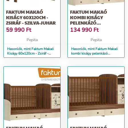
FAKTUM MAKAÓ
FAKTUM MAKAÓ
KISÁGY 60X120CM -
KOMBI KISÁGY
ZSIRÁF - SZILVA-JUHAR
PELENKÁZÓ
KOMÓDDAL SZILVA/
59 990
Ft
134 990
Ft
JUHAR
Pepita
Pepita
Hasonlók, mint Faktum Makaó
Hasonlók, mint Faktum Makaó
Kiságy 60x120cm - Zsiráf -
kombi kiságy pelenkázó
szilva-juhar
komóddal szilva/ juhar