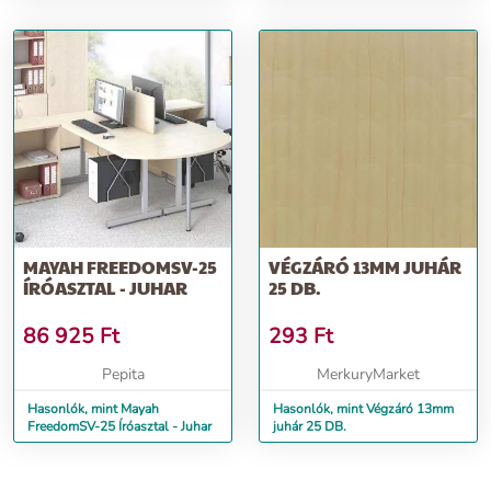
MAYAH FREEDOMSV-25
VÉGZÁRÓ 13MM JUHÁR
ÍRÓASZTAL - JUHAR
25 DB.
86 925
Ft
293
Ft
Pepita
MerkuryMarket
Hasonlók, mint Mayah
Hasonlók, mint Végzáró 13mm
FreedomSV-25 Íróasztal - Juhar
juhár 25 DB.