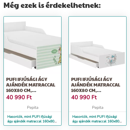
Még ezek is érdekelhetnek:
PUFI IFJÚSÁGI ÁGY
PUFI IFJÚSÁGI ÁGY
AJÁNDÉK MATRACCAL
AJÁNDÉK MATRACCAL
160X80 CM,
160X80 CM,
ÁGYNEMŰTARTÓ
ÁGYNEMŰTARTÓ
40 990
Ft
40 990
Ft
NÉLKÜ...
NÉLK...
Pepita
Pepita
Hasonlók, mint PUFI ifjúsági
Hasonlók, mint PUFI ifjúsági
ágy ajándék matraccal 160x80
ágy ajándék matraccal 160x80
cm, ágyneműtartó nélkü...
cm, ágyneműtartó nélk...