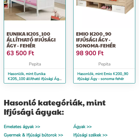
EUNIKA K205_100
EMIO K200_90
ÁLLÍTHATÓ IFJÚSÁGI
IFJÚSÁGI ÁGY -
ÁGY - FEHÉR
SONOMA-FEHÉR
63 500
Ft
98 900
Ft
Pepita
Pepita
Hasonlók, mint Eunika
Hasonlók, mint Emio K200_90
K205_100 állítható ifjúsági Ágy
ifjúsági Ágy - sonoma-fehér
- fehér
Hasonló kategóriák, mint
Ifjúsági ágyak:
Emeletes ágyak >>
Ágyak >>
Gyermek & Ifjúsági bútorok >>
Ifjúsági székek >>