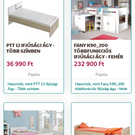
PTT 12 IFJÚSÁGI ÁGY -
FANY K90_200
TÖBB SZÍNBEN
TÖBBFUNKCIÓS
IFJÚSÁGI ÁGY - FEHÉR
36 990
Ft
232 900
Ft
Pepita
Pepita
Hasonlók, mint PTT 12 ifjúsági
Hasonlók, mint Fany K90_200
Ágy - Több színben
többfunkciós Ifjúsági ágy - fehér