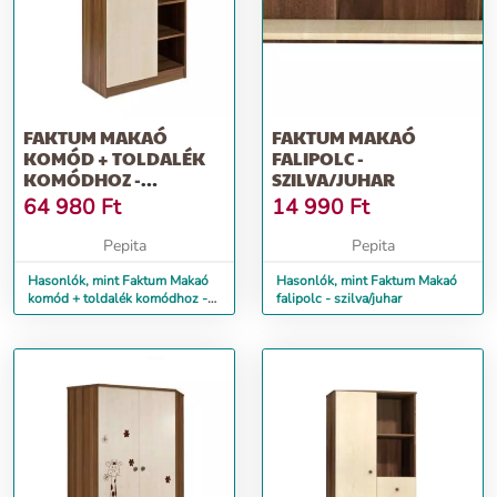
FAKTUM MAKAÓ
FAKTUM MAKAÓ
KOMÓD + TOLDALÉK
FALIPOLC -
KOMÓDHOZ -
SZILVA/JUHAR
SZILVA/JUHAR
64 980
Ft
14 990
Ft
Pepita
Pepita
Hasonlók, mint Faktum Makaó
Hasonlók, mint Faktum Makaó
komód + toldalék komódhoz -
falipolc - szilva/juhar
szilva/juhar