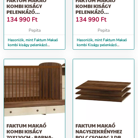
FAKTUM MAKAÓ
FAKTUM MAKAÓ
KOMBI KISÁGY
KOMBI KISÁGY
PELENKÁZÓ
PELENKÁZÓ
KOMÓDDAL SZILVA/
KOMÓDDAL 70X120CM
134 990
Ft
134 990
Ft
JUHAR - ZSIRÁF
- ZSIRÁF - BARNA
Pepita
Pepita
Hasonlók, mint Faktum Makaó
Hasonlók, mint Faktum Makaó
kombi kiságy pelenkázó
kombi Kiságy pelenkázó
komóddal szilva/ juhar - zsiráf
komóddal 70x120cm - Zsiráf -
barna
FAKTUM MAKAÓ
FAKTUM MAKAÓ
KOMBI KISÁGY
NAGYSZEKRÉNYHEZ
70X120CM - BARNA-
POLC CSOMAG 3 DB