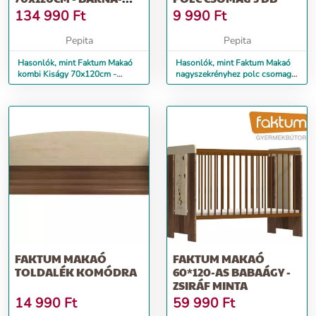
BÉZS
134 990
Ft
9 990
Ft
Pepita
Pepita
Hasonlók, mint Faktum Makaó
Hasonlók, mint Faktum Makaó
kombi Kiságy 70x120cm -
nagyszekrényhez polc csomag 3
barna-bézs
db
FAKTUM MAKAÓ
FAKTUM MAKAÓ
TOLDALÉK KOMÓDRA
60*120-AS BABAÁGY -
ZSIRÁF MINTA
14 990
Ft
59 990
Ft