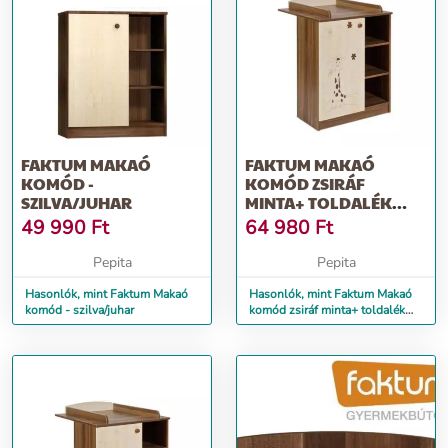
FAKTUM MAKAÓ
FAKTUM MAKAÓ
KOMÓD -
KOMÓD ZSIRÁF
SZILVA/JUHAR
MINTA+ TOLDALÉK
KOMÓDHOZ -
49 990
Ft
64 980
Ft
SZILVA/JUHAR
Pepita
Pepita
Hasonlók, mint Faktum Makaó
Hasonlók, mint Faktum Makaó
komód - szilva/juhar
komód zsiráf minta+ toldalék
komódhoz - szilva/juhar