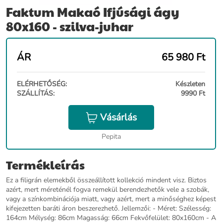
Faktum Makaó Ifjúsági ágy
80x160 - szilva-juhar
ÁR
65 980
Ft
ELÉRHETŐSÉG:
Készleten
SZÁLLÍTÁS:
9990 Ft
Vásárlás
Pepita
Termékleírás
Ez a filigrán elemekből összeállított kollekció mindent visz. Biztos
azért, mert méreténél fogva remekül berendezhetők vele a szobák,
vagy a színkombinációja miatt, vagy azért, mert a minőséghez képest
kifejezetten baráti áron beszerezhető. Jellemzői: - Méret: Szélesség:
164cm Mélység: 86cm Magasság: 66cm Fekvőfelület: 80x160cm - A