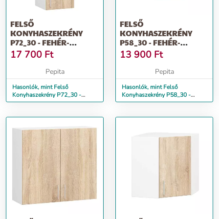
FELSŐ
FELSŐ
KONYHASZEKRÉNY
KONYHASZEKRÉNY
P72_30 - FEHÉR-
P58_30 - FEHÉR-
SONOMA
SONOMA
17 700
Ft
13 900
Ft
Pepita
Pepita
Hasonlók, mint Felső
Hasonlók, mint Felső
Konyhaszekrény P72_30 -
Konyhaszekrény P58_30 -
fehér-sonoma
fehér-sonoma