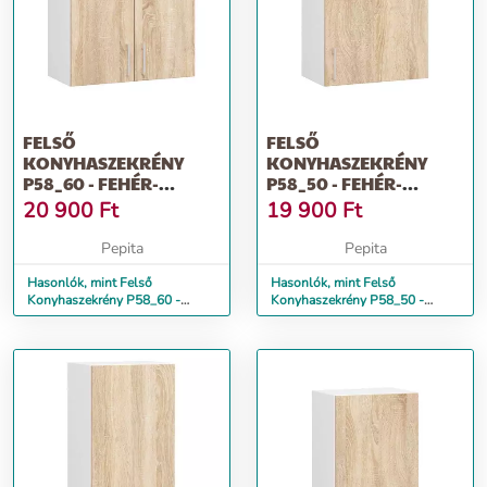
FELSŐ
FELSŐ
KONYHASZEKRÉNY
KONYHASZEKRÉNY
P58_60 - FEHÉR-
P58_50 - FEHÉR-
SONOMA
SONOMA
20 900
Ft
19 900
Ft
Pepita
Pepita
Hasonlók, mint Felső
Hasonlók, mint Felső
Konyhaszekrény P58_60 -
Konyhaszekrény P58_50 -
fehér-sonoma
fehér-sonoma