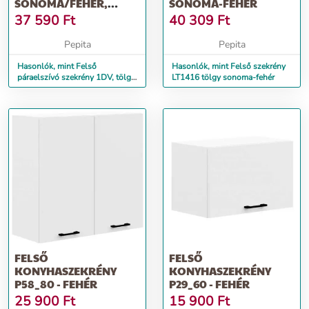
SONOMA/FEHÉR,
SONOMA-FEHÉR
NOVA PLUS NOP...
37 590
Ft
40 309
Ft
Pepita
Pepita
Hasonlók, mint Felső
Hasonlók, mint Felső szekrény
páraelszívó szekrény 1DV, tölgy
LT1416 tölgy sonoma-fehér
sonoma/fehér, NOVA PLUS
NOP...
FELSŐ
FELSŐ
KONYHASZEKRÉNY
KONYHASZEKRÉNY
P58_80 - FEHÉR
P29_60 - FEHÉR
25 900
Ft
15 900
Ft