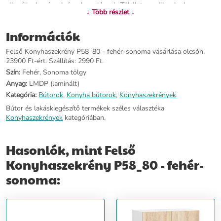
ellenáll a kopásnak és a karcolásnak. Tökéletesen illeszkedve a
↓ Több részlet ↓
konyha bármely színéhez, a klasszikus vagy modern belső
kialakításhoz. Az ABS furnér szélei és a dizájnos fém fogantyúk
Információk
kivételesen elegáns jelleget kölcsönöznek neki. Fontos: Az ár csak a
fent megjelölt bútorelemre vonatkozik, semmilyen egyéb kiegészítő
Felső Konyhaszekrény P58_80 - fehér-sonoma vásárlása olcsón,
nem képezi a csomag tartalmát, csupán csak az illusztráció része!
23900 Ft-ért. Szállítás: 2990 Ft.
Jellemzői: - Szekrény típusa: felső szekrény - Szélessége: 80 cm -
Magassága: 58 cm - Mélysége: 30,5 cm - Lemez vastagsága: 16 mm
Szín:
Fehér, Sonoma tölgy
- Anyaga: Laminált tábla - ABS furnér - Súlya: 20 kg
Anyag:
LMDP (laminált)
Kategória:
Bútorok
,
Konyha bútorok
,
Konyhaszekrények
További információ>>
Bútor és lakáskiegészítő termékek széles választéka
Konyhaszekrények
kategóriában.
Hasonlók, mint Felső
Konyhaszekrény P58_80 - fehér-
sonoma: