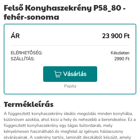
Felső Konyhaszekrény P58_80 -
fehér-sonoma
ÁR
23 900
Ft
ELÉRHETŐSÉG:
Készleten
SZÁLLÍTÁS:
2990 Ft
Vásárlás
Pepita
Termékleírás
A függesztett konyhaszekrény ideális megoldás minden konyhába,
különösen azokba, ahol kicsi a hely és nehezebb a berendezése. Ez a
függesztett konyhaszekrény egy tágas bútordarab, mely
kényelmesen használható és megfelel az igényes háziasszony
elvárásainak. A szekrény tartós, laminált deszkából készült, amely