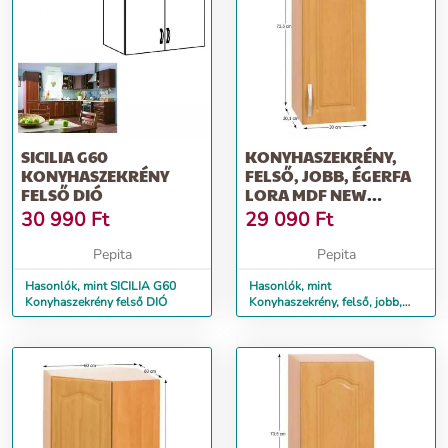
SICILIA G60
KONYHASZEKRÉNY,
KONYHASZEKRÉNY
FELSŐ, JOBB, ÉGERFA
FELSŐ DIÓ
LORA MDF NEW
KLASIK W30 / 735
30 990
Ft
29 090
Ft
Pepita
Pepita
Hasonlók, mint SICILIA G60
Hasonlók, mint
Konyhaszekrény felső DIÓ
Konyhaszekrény, felső, jobb,
égerfa LORA MDF NEW
KLASIK W30 / 735