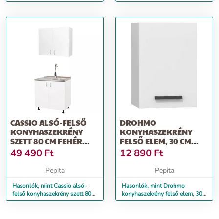
CASSIO ALSÓ-FELSŐ
DROHMO
KONYHASZEKRÉNY
KONYHASZEKRÉNY
SZETT 80 CM FEHÉR
FELSŐ ELEM, 30 CM
SZÍNBEN
SZÉLES, FEHÉR
49 490
Ft
12 890
Ft
Pepita
Pepita
Hasonlók, mint Cassio alsó-
Hasonlók, mint Drohmo
felső konyhaszekrény szett 80
konyhaszekrény felső elem, 30
cm fehér színben
cm széles, fehér