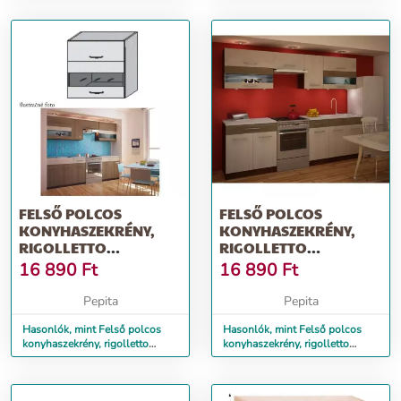
JUR...
FELSŐ POLCOS
FELSŐ POLCOS
KONYHASZEKRÉNY,
KONYHASZEKRÉNY,
RIGOLLETTO
RIGOLLETTO
DARK/RIGOLLETTO
LIGHT/RIGOLLETTO
16 890
Ft
16 890
Ft
LIGHT/WEN...
DARK/WEN...
Pepita
Pepita
Hasonlók, mint Felső polcos
Hasonlók, mint Felső polcos
konyhaszekrény, rigolletto
konyhaszekrény, rigolletto
dark/rigolletto light/wen...
light/rigolletto dark/wen...