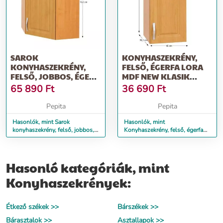
SAROK
KONYHASZEKRÉNY,
KONYHASZEKRÉNY,
FELSŐ, ÉGERFA LORA
FELSŐ, JOBBOS, ÉGER,
MDF NEW KLASIK
LORA MDF NEW
W40/735
65 890
Ft
36 690
Ft
KLASIK W6...
Pepita
Pepita
Hasonlók, mint Sarok
Hasonlók, mint
konyhaszekrény, felső, jobbos,
Konyhaszekrény, felső, égerfa
éger, LORA MDF NEW KLASIK
LORA MDF NEW KLASIK
W6...
W40/735
Hasonló kategóriák, mint
Konyhaszekrények:
Étkező székek >>
Bárszékek >>
Bárasztalok >>
Asztallapok >>