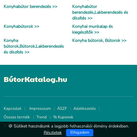
Konyhabútor berendezés >>
Konyhabútor
berendezés,Lakberendezés és
díszítés >>
Konyhabútorok >>
Konyhai munkalap és
kiegészítők >>
Konyha
Konyha bútorok, Bútorok >>
bútorok,Bútorok,Lakberendezés
és díszítés >>
BútorKatalog.hu
Kapcsolat
Impresszum
ÁSZF
Adatkezelés
Összes termék
Trend
% Kuponok
© 2026 BútorKatalog.hu
🍪 Sütiket használunk a legjobb felhasználói élmény érdekében.
Részletek
Elfogadom