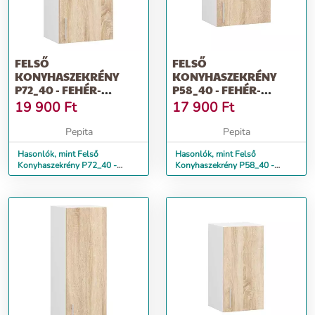
FELSŐ
FELSŐ
KONYHASZEKRÉNY
KONYHASZEKRÉNY
P72_40 - FEHÉR-
P58_40 - FEHÉR-
SONOMA
SONOMA
19 900
Ft
17 900
Ft
Pepita
Pepita
Hasonlók, mint Felső
Hasonlók, mint Felső
Konyhaszekrény P72_40 -
Konyhaszekrény P58_40 -
fehér-sonoma
fehér-sonoma