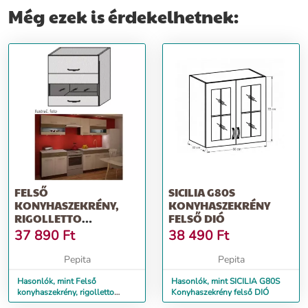
Még ezek is érdekelhetnek:
FELSŐ
SICILIA G80S
KONYHASZEKRÉNY,
KONYHASZEKRÉNY
RIGOLLETTO
FELSŐ DIÓ
LIGHT/RIGOLLETTO
37 890
Ft
38 490
Ft
DARK/WENGE, JUR...
Pepita
Pepita
Hasonlók, mint Felső
Hasonlók, mint SICILIA G80S
konyhaszekrény, rigolletto
Konyhaszekrény felső DIÓ
light/rigolletto dark/wenge,