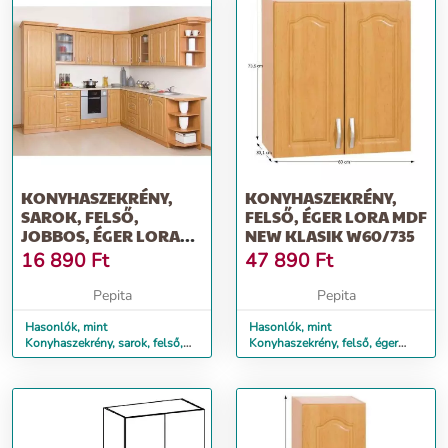
KONYHASZEKRÉNY,
KONYHASZEKRÉNY,
SAROK, FELSŐ,
FELSŐ, ÉGER LORA MDF
JOBBOS, ÉGER LORA
NEW KLASIK W60/735
MDF NEW W30N
16 890
Ft
47 890
Ft
Pepita
Pepita
Hasonlók, mint
Hasonlók, mint
Konyhaszekrény, sarok, felső,
Konyhaszekrény, felső, éger
jobbos, éger LORA Mdf New
LORA MDF NEW KLASIK
W30N
W60/735