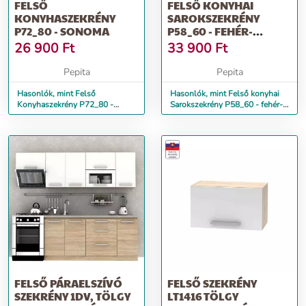
FELSŐ
FELSŐ KONYHAI
KONYHASZEKRÉNY
SAROKSZEKRÉNY
P72_80 - SONOMA
P58_60 - FEHÉR-
SONOMA
26 900
Ft
33 900
Ft
Pepita
Pepita
Hasonlók, mint Felső
Hasonlók, mint Felső konyhai
Konyhaszekrény P72_80 -
Sarokszekrény P58_60 - fehér-
sonoma
sonoma
FELSŐ PÁRAELSZÍVÓ
FELSŐ SZEKRÉNY
SZEKRÉNY 1DV, TÖLGY
LT1416 TÖLGY