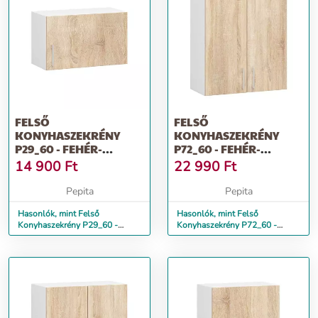
FELSŐ
FELSŐ
KONYHASZEKRÉNY
KONYHASZEKRÉNY
P29_60 - FEHÉR-
P72_60 - FEHÉR-
SONOMA
SONOMA
14 900
Ft
22 990
Ft
Pepita
Pepita
Hasonlók, mint Felső
Hasonlók, mint Felső
Konyhaszekrény P29_60 -
Konyhaszekrény P72_60 -
fehér-sonoma
fehér-sonoma