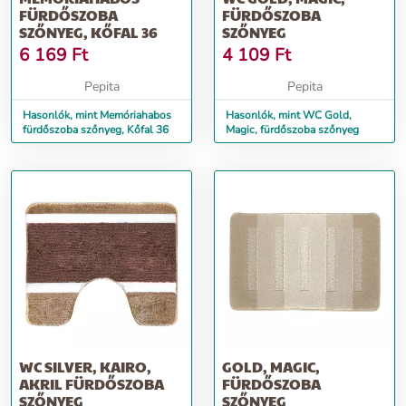
FÜRDŐSZOBA
FÜRDŐSZOBA
SZŐNYEG, KŐFAL 36
SZŐNYEG
6 169
Ft
4 109
Ft
Pepita
Pepita
Hasonlók, mint Memóriahabos
Hasonlók, mint WC Gold,
fürdőszoba szőnyeg, Kőfal 36
Magic, fürdőszoba szőnyeg
WC SILVER, KAIRO,
GOLD, MAGIC,
AKRIL FÜRDŐSZOBA
FÜRDŐSZOBA
SZŐNYEG
SZŐNYEG