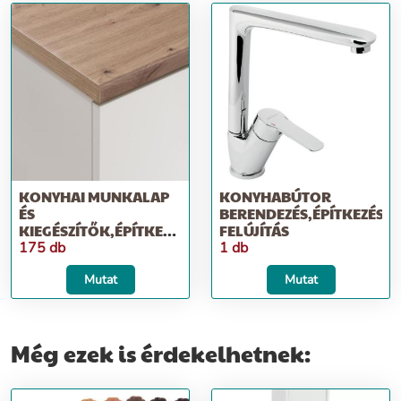
KONYHAI MUNKALAP
KONYHABÚTOR
ÉS
BERENDEZÉS,ÉPÍTKEZÉS;
KIEGÉSZÍTŐK,ÉPÍTKEZÉS;
FELÚJÍTÁS
FELÚJÍTÁS
175 db
1 db
Mutat
Mutat
Még ezek is érdekelhetnek: