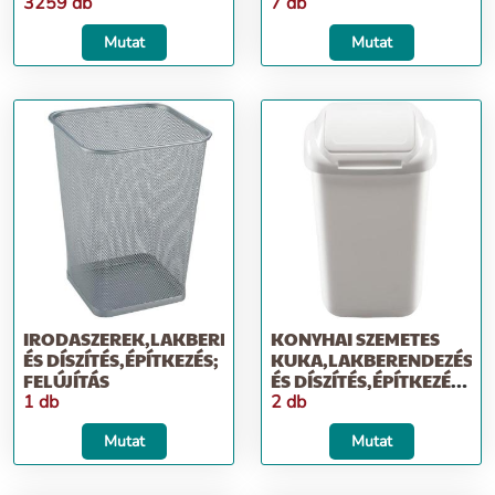
3259 db
7 db
Mutat
Mutat
IRODASZEREK,LAKBERENDEZÉS
KONYHAI SZEMETES
ÉS DÍSZÍTÉS,ÉPÍTKEZÉS;
KUKA,LAKBERENDEZÉS
FELÚJÍTÁS
ÉS DÍSZÍTÉS,ÉPÍTKEZÉS;
FELÚJÍTÁS
1 db
2 db
Mutat
Mutat