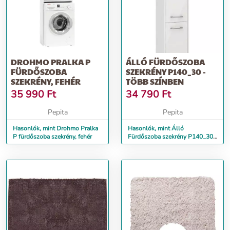
DROHMO PRALKA P
ÁLLÓ FÜRDŐSZOBA
FÜRDŐSZOBA
SZEKRÉNY P140_30 -
SZEKRÉNY, FEHÉR
TÖBB SZÍNBEN
35 990
Ft
34 790
Ft
Pepita
Pepita
Hasonlók, mint Drohmo Pralka
Hasonlók, mint Álló
P fürdőszoba szekrény, fehér
Fürdőszoba szekrény P140_30 -
Több színben