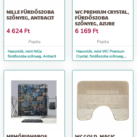
NILLE FÜRDŐSZOBA
WC PREMIUM CRYSTAL,
SZŐNYEG, ANTRACIT
FÜRDŐSZOBA
SZŐNYEG, AZURE
4 624
Ft
6 169
Ft
Pepita
Pepita
Hasonlók, mint Nille
Hasonlók, mint WC Premium
fürdőszoba szőnyeg, Antracit
Crystal, fürdőszoba szőnyeg,
Azure
MEMÓRIAHABOS
WC GOLD, MAGIC,