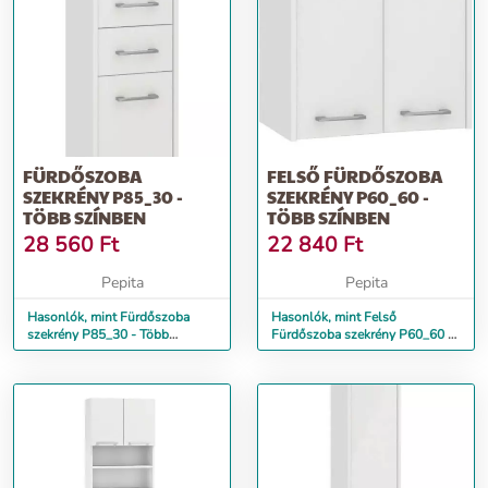
FÜRDŐSZOBA
FELSŐ FÜRDŐSZOBA
SZEKRÉNY P85_30 -
SZEKRÉNY P60_60 -
TÖBB SZÍNBEN
TÖBB SZÍNBEN
28 560
Ft
22 840
Ft
Pepita
Pepita
Hasonlók, mint Fürdőszoba
Hasonlók, mint Felső
szekrény P85_30 - Több
Fürdőszoba szekrény P60_60 -
színben
Több színben