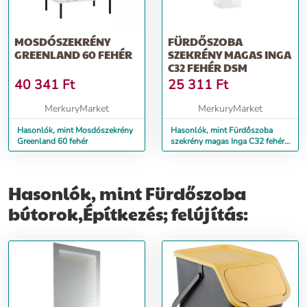
MOSDÓSZEKRÉNY
FÜRDŐSZOBA
GREENLAND 60 FEHÉR
SZEKRÉNY MAGAS INGA
C32 FEHÉR DSM
40 341
Ft
25 311
Ft
MerkuryMarket
MerkuryMarket
Hasonlók, mint Mosdószekrény
Hasonlók, mint Fürdőszoba
Greenland 60 fehér
szekrény magas Inga C32 fehér
Dsm
Hasonlók, mint Fürdőszoba
bútorok,Építkezés; felújítás: