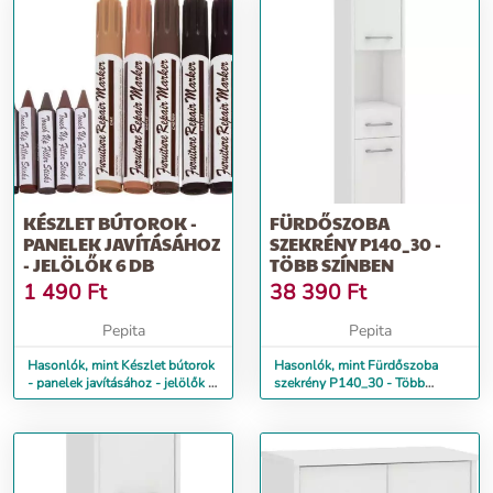
KÉSZLET BÚTOROK -
FÜRDŐSZOBA
PANELEK JAVÍTÁSÁHOZ
SZEKRÉNY P140_30 -
- JELÖLŐK 6 DB
TÖBB SZÍNBEN
1 490
Ft
38 390
Ft
Pepita
Pepita
Hasonlók, mint Készlet bútorok
Hasonlók, mint Fürdőszoba
- panelek javításához - jelölők 6
szekrény P140_30 - Több
db
színben