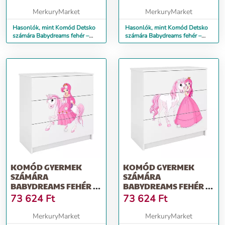
MerkuryMarket
MerkuryMarket
Hasonlók, mint Komód Detsko
Hasonlók, mint Komód Detsko
számára Babydreams fehér –
számára Babydreams fehér –
Hercegnő 1
Hercegnő 2
KOMÓD GYERMEK
KOMÓD GYERMEK
SZÁMÁRA
SZÁMÁRA
BABYDREAMS FEHÉR –
BABYDREAMS FEHÉR –
HERCEGNŐ 1
HERCEGNŐ 2
73 624
Ft
73 624
Ft
MerkuryMarket
MerkuryMarket