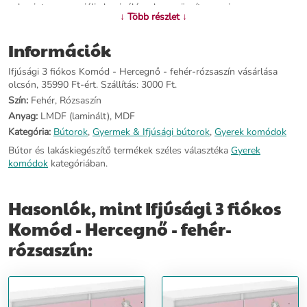
valamint egy speciális laminálással van rögzítve, ami
↓ Több részlet ↓
megakadályozza annak halványulását vagy kopását. Jellemzői: -
Anyaga: laminált LMDF, MDF - Színe: fehér, rózsaszín - Tartós
Információk
minta - A fiókok görgős síneken mozognak Méretei: - Lemez
vastagsága: 16 mm - Mélysége: 40 cm - Szélessége: 70 cm -
Ifjúsági 3 fiókos Komód - Hercegnő - fehér-rózsaszín vásárlása
Magassága: 76 cm
olcsón, 35990 Ft-ért. Szállítás: 3000 Ft.
Szín:
Fehér, Rózsaszín
További információ>>
Anyag:
LMDF (laminált), MDF
Kategória:
Bútorok
,
Gyermek & Ifjúsági bútorok
,
Gyerek komódok
Bútor és lakáskiegészítő termékek széles választéka
Gyerek
komódok
kategóriában.
Hasonlók, mint Ifjúsági 3 fiókos
Komód - Hercegnő - fehér-
rózsaszín: