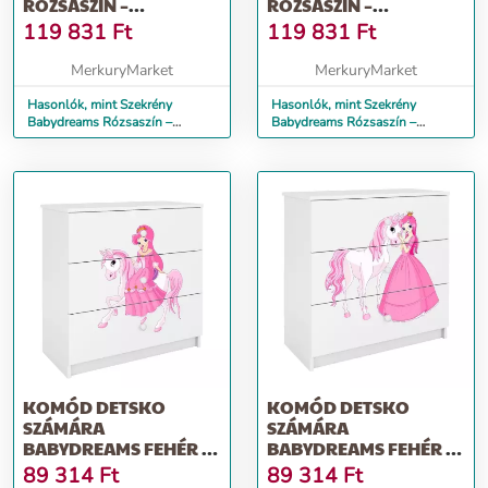
RÓZSASZÍN –
RÓZSASZÍN –
HERCEGNŐ 1
HERCEGNŐ 2
119 831
Ft
119 831
Ft
MerkuryMarket
MerkuryMarket
Hasonlók, mint Szekrény
Hasonlók, mint Szekrény
Babydreams Rózsaszín –
Babydreams Rózsaszín –
Hercegnő 1
Hercegnő 2
KOMÓD DETSKO
KOMÓD DETSKO
SZÁMÁRA
SZÁMÁRA
BABYDREAMS FEHÉR –
BABYDREAMS FEHÉR –
HERCEGNŐ 1
HERCEGNŐ 2
89 314
Ft
89 314
Ft