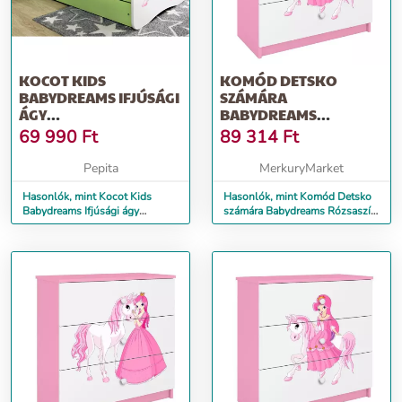
KOCOT KIDS
KOMÓD DETSKO
BABYDREAMS IFJÚSÁGI
SZÁMÁRA
ÁGY
BABYDREAMS
ÁGYNEMŰTARTÓVAL -
RÓZSASZÍN –
69 990
Ft
89 314
Ft
HERCEGNŐ LOV...
HERCEGNŐ 1
Pepita
MerkuryMarket
Hasonlók, mint Kocot Kids
Hasonlók, mint Komód Detsko
Babydreams Ifjúsági ágy
számára Babydreams Rózsaszín
ágyneműtartóval - Hercegnő
– Hercegnő 1
lov...