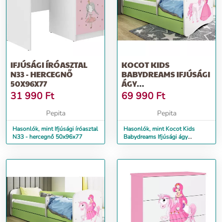
IFJÚSÁGI ÍRÓASZTAL
KOCOT KIDS
N33 - HERCEGNŐ
BABYDREAMS IFJÚSÁGI
50X96X77
ÁGY
ÁGYNEMŰTARTÓVAL -
31 990
Ft
69 990
Ft
HERCEGNŐ ÉS...
Pepita
Pepita
Hasonlók, mint Ifjúsági íróasztal
Hasonlók, mint Kocot Kids
N33 - hercegnő 50x96x77
Babydreams Ifjúsági ágy
ágyneműtartóval - Hercegnő
és...