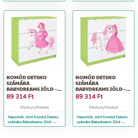
Hercegnő 1
Hercegnő 2
KOMÓD DETSKO
KOMÓD DETSKO
SZÁMÁRA
SZÁMÁRA
BABYDREAMS ZÖLD –
BABYDREAMS ZÖLD –
HERCEGNŐ 1
HERCEGNŐ 2
89 314
Ft
89 314
Ft
MerkuryMarket
MerkuryMarket
Hasonlók, mint Komód Detsko
Hasonlók, mint Komód Detsko
számára Babydreams Zöld –
számára Babydreams Zöld –
Hercegnő 1
Hercegnő 2