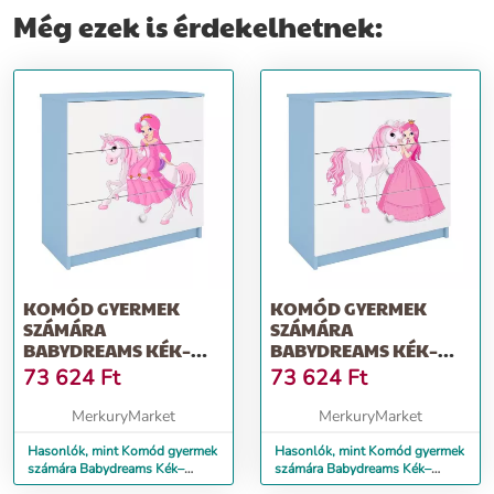
Még ezek is érdekelhetnek:
KOMÓD GYERMEK
KOMÓD GYERMEK
SZÁMÁRA
SZÁMÁRA
BABYDREAMS KÉK–
BABYDREAMS KÉK–
HERCEGNŐ 1
HERCEGNŐ 2
73 624
Ft
73 624
Ft
MerkuryMarket
MerkuryMarket
Hasonlók, mint Komód gyermek
Hasonlók, mint Komód gyermek
számára Babydreams Kék–
számára Babydreams Kék–
Hercegnő 1
Hercegnő 2