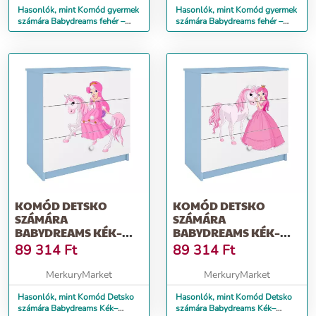
Hasonlók, mint Komód gyermek
Hasonlók, mint Komód gyermek
számára Babydreams fehér –
számára Babydreams fehér –
Hercegnő 1
Hercegnő 2
KOMÓD DETSKO
KOMÓD DETSKO
SZÁMÁRA
SZÁMÁRA
BABYDREAMS KÉK–
BABYDREAMS KÉK–
HERCEGNŐ 1
HERCEGNŐ 2
89 314
Ft
89 314
Ft
MerkuryMarket
MerkuryMarket
Hasonlók, mint Komód Detsko
Hasonlók, mint Komód Detsko
számára Babydreams Kék–
számára Babydreams Kék–