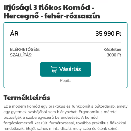
Ifjúsági 3 fiókos Komód -
Hercegnő - fehér-rózsaszín
ÁR
35 990
Ft
ELÉRHETŐSÉG:
Készleten
SZÁLLÍTÁS:
3000 Ft
Vásárlás
Pepita
Termékleírás
Ez a modern komód egy praktikus és funkcionális bútordarab, amely
egy gyermek szobájából sem hiányozhat. Ergonomikus méretei
biztosítják a szoba egyszerű berendezését. A komód
forgácslemezből készült, furnérozással, továbbá praktikus fiókokkal
rendelkezik. Elejét színes minta díszíti, mely szép és élénk színű,