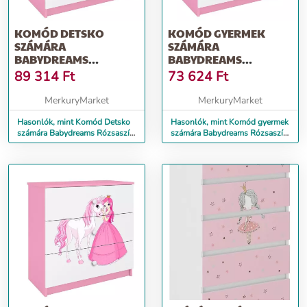
KOMÓD DETSKO
KOMÓD GYERMEK
SZÁMÁRA
SZÁMÁRA
BABYDREAMS
BABYDREAMS
RÓZSASZÍN –
RÓZSASZÍN –
89 314
Ft
73 624
Ft
HERCEGNŐ 2
HERCEGNŐ 1
MerkuryMarket
MerkuryMarket
Hasonlók, mint Komód Detsko
Hasonlók, mint Komód gyermek
számára Babydreams Rózsaszín
számára Babydreams Rózsaszín
– Hercegnő 2
– Hercegnő 1