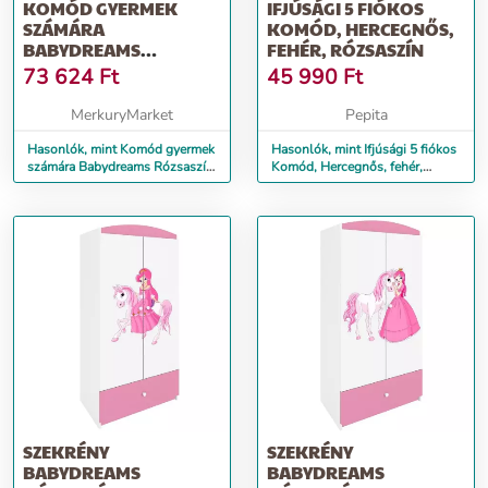
KOMÓD GYERMEK
IFJÚSÁGI 5 FIÓKOS
SZÁMÁRA
KOMÓD, HERCEGNŐS,
BABYDREAMS
FEHÉR, RÓZSASZÍN
RÓZSASZÍN –
73 624
Ft
45 990
Ft
HERCEGNŐ 2
MerkuryMarket
Pepita
Hasonlók, mint Komód gyermek
Hasonlók, mint Ifjúsági 5 fiókos
számára Babydreams Rózsaszín
Komód, Hercegnős, fehér,
– Hercegnő 2
rózsaszín
SZEKRÉNY
SZEKRÉNY
BABYDREAMS
BABYDREAMS