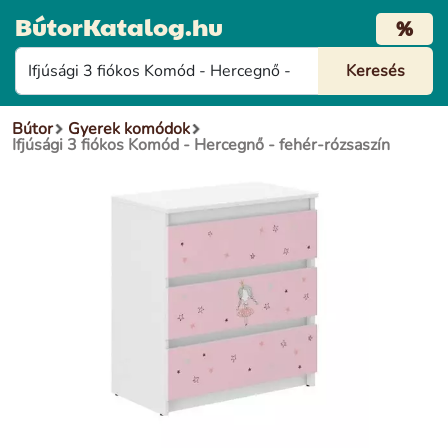
BútorKatalog.hu
%
Bútor
Gyerek komódok
Ifjúsági 3 fiókos Komód - Hercegnő - fehér-rózsaszín