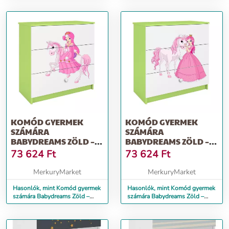
KOMÓD GYERMEK
KOMÓD GYERMEK
SZÁMÁRA
SZÁMÁRA
BABYDREAMS ZÖLD –
BABYDREAMS ZÖLD –
HERCEGNŐ 1
HERCEGNŐ 2
73 624
Ft
73 624
Ft
MerkuryMarket
MerkuryMarket
Hasonlók, mint Komód gyermek
Hasonlók, mint Komód gyermek
számára Babydreams Zöld –
számára Babydreams Zöld –
Hercegnő 1
Hercegnő 2