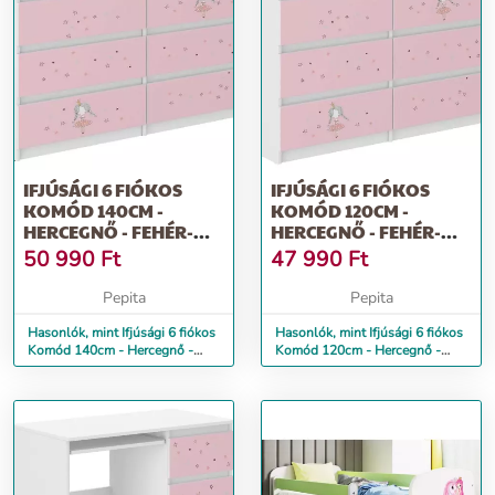
IFJÚSÁGI 6 FIÓKOS
IFJÚSÁGI 6 FIÓKOS
KOMÓD 140CM -
KOMÓD 120CM -
HERCEGNŐ - FEHÉR-
HERCEGNŐ - FEHÉR-
RÓZSASZÍN
RÓZSASZÍN
50 990
Ft
47 990
Ft
Pepita
Pepita
Hasonlók, mint Ifjúsági 6 fiókos
Hasonlók, mint Ifjúsági 6 fiókos
Komód 140cm - Hercegnő -
Komód 120cm - Hercegnő -
fehér-rózsaszín
fehér-rózsaszín