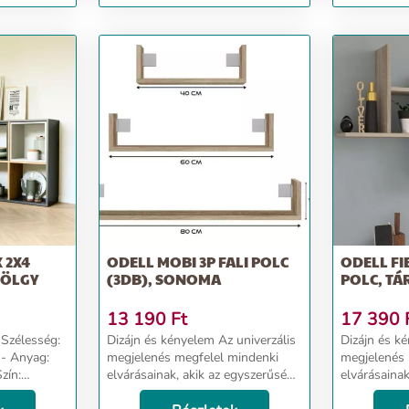
 2X4
ODELL MOBI 3P FALI POLC
ODELL FI
TÖLGY
(3DB), SONOMA
POLC, T
13 190
Ft
17 390
Dizájn és kényelem Az univerzális
Dizájn és kényelem A
megjelenés megfelel mindenki
megjelenés 
zín:
elvárásainak, akik az egyszerűség
elvárásainak
és az elegancia kombinációját
és az elegan