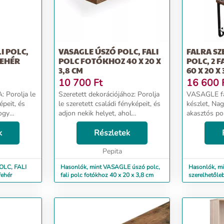
I POLC,
VASAGLE ÚSZÓ POLC, FALI
FALRA S
 FEHÉR
POLC FOTÓKHOZ 40 X 20 X
POLC, 2 F
3,8 CM
60 X 20 X
10 700
Ft
16 600
Porolja le
Szeretett dekorációjához: Porolja
VASAGLE fal
épeit, és
le szeretett családi fényképeit, és
készlet, Nag
hogy
adjon nekik helyet, ahol
akasztós po
zó fali
ragyoghatnak ezen az úszó fali
hálószobába
ságban és
k
polcon. 40 cm hosszúságban és
Részletek
x 33 cm, ipar
árolni
akár 10-15 kg megtartására is
barna és fekete - Szín: r
képesek...
Pepita
barna -...
POLC, FALI
Hasonlók, mint VASAGLE úszó polc,
Hasonlók, mi
fehér
fali polc fotókhoz 40 x 20 x 3,8 cm
szerelhetőleb
készlet, 60 x