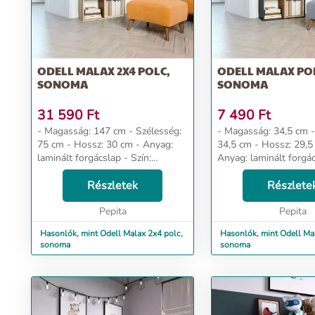
ODELL MALAX 2X4 POLC,
ODELL MALAX PO
SONOMA
SONOMA
31 590
Ft
7 490
Ft
- Magasság: 147 cm - Szélesség:
- Magasság: 34,5 cm - Szélesség:
75 cm - Hossz: 30 cm - Anyag:
34,5 cm - Hossz: 29,5 cm -
laminált forgácslap - Szín:
Anyag: laminált forgác
sonoma Dizájn és kényelem Az
sonoma Dizájn és kényelem Az
univerzális megjelenés megfelel
Részletek
univerzális megjelené
Részlete
mindenki elvárásainak, akik az e...
mindenki elvárásainak, 
Pepita
Pepita
Hasonlók, mint Odell Malax 2x4 polc,
Hasonlók, mint Odell Mal
sonoma
sonoma