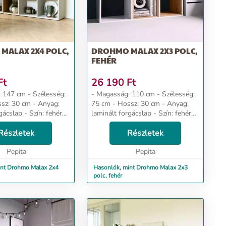
MALAX 2X4 POLC,
DROHMO MALAX 2X3 POLC,
FEHÉR
Ft
26 190
Ft
m - Szélesség:
- Magasság: 110 cm - Szélesség:
75 cm - Hossz: 30 cm - Anyag:
gácslap - Szín: fehér
laminált forgácslap - Szín: fehér
z univerzális
Dizájn és kényelem Az univerzális
megfelel mindenki
Részletek
megjelenés megfelel mindenki
Részletek
 akik az eg...
elvárásainak, akik az eg...
Pepita
Pepita
int Drohmo Malax 2x4
Hasonlók, mint Drohmo Malax 2x3
polc, fehér