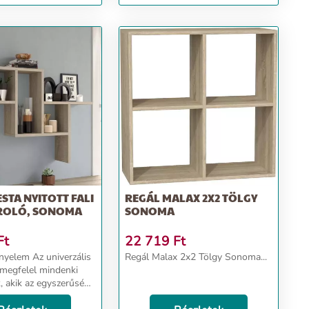
ESTA NYITOTT FALI
REGÁL MALAX 2X2 TÖLGY
ÁROLÓ, SONOMA
SONOMA
Ft
22 719
Ft
z univerzális
Regál Malax 2x2 Tölgy Sonoma...
megfelel mindenki
, akik az egyszerűség
cia kombinációját