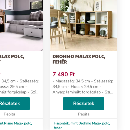
LAX POLC,
DROHMO MALAX POLC,
T
FEHÉR
t
7 490
Ft
m - Szélesség:
- Magasság: 34,5 cm - Szélesség:
34,5 cm - Hossz: 29,5 cm -
ált forgácslap - Szín:
Anyag: laminált forgácslap - Szín:
fehér Dizájn és kényelem Az
 megjelenés megfelel
Részletek
univerzális megjelenés megfelel
Részletek
árásainak, ak...
mindenki elvárásainak, akik ...
Pepita
Pepita
nt Riano Malax polc,
Hasonlók, mint Drohmo Malax polc,
fehér