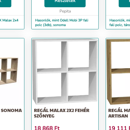
enés
k
értékelik. A praktikus polc helyet
Részletek
értékelik. A praktikus polc helyet
árásainak,
biztosít dolgaidnak é...
biztosít dolg
Pepita
X Malax 2x4
Hasonlók, mint Odell Mobi 3P fali
Hasonlók, min
polc (3db), sonoma
fali polc, tá
4 SONOMA
REGÁL MALAX 2X2 FEHÉR
REGÁL MA
SZŐNYEG
ARTISAN
18 868
Ft
19 111