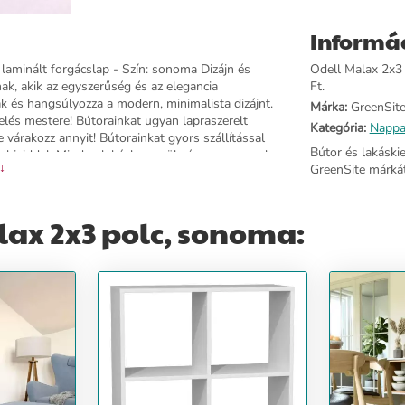
Informá
laminált forgácslap - Szín: sonoma Dizájn és
Odell Malax 2x3 
ak, akik az egyszerűség és az elegancia
Ft.
nak és hangsúlyozza a modern, minimalista dizájnt.
Márka:
GreenSit
elés mestere! Bútorainkat ugyan lapraszerelt
Kategória:
Nappa
e várakozz annyit! Bútorainkat gyors szállítással
Bútor és lakáski
abjaiddal. Minden lakásban szükség van egy polcos
 ↓
GreenSite márkát
ni. A kedvenc könyveidnek, a dekorációs elemeknek
ok felületét puha ruhával kell megtisztítani.
ág: 110 cm - Szélesség: 75 cm - Hossz: 30 cm -
lax 2x3 polc, sonoma:
útorlapok - Összeszereléshez szükséges csavarok -