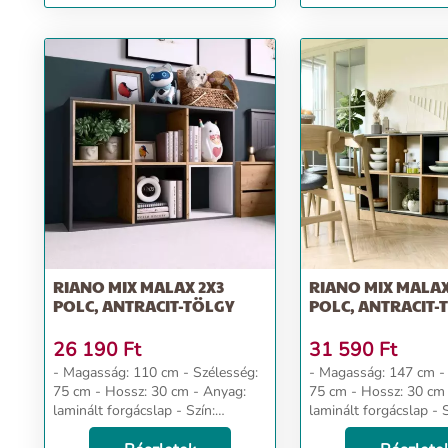
RIANO MIX MALAX 2X3
RIANO MIX MALAX
POLC, ANTRACIT-TÖLGY
POLC, ANTRACIT-
26 190
Ft
31 590
Ft
- Magasság: 110 cm - Szélesség:
- Magasság: 147 cm - Szélesség:
75 cm - Hossz: 30 cm - Anyag:
75 cm - Hossz: 30 cm - Anyag:
laminált forgácslap - Szín:
laminált forgácslap - S
antracit-tölgy Dizájn és kényelem
antracit-tölgy Dizájn és kényelem