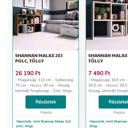
SHANNAN MALAX 2X3
SHANNAN MALAX 
POLC, TÖLGY
TÖLGY
26 190
Ft
7 490
Ft
- Magasság: 110 cm - Szélesség:
- Magasság: 34,5 cm - Szélesség:
75 cm - Hossz: 30 cm - Anyag:
34,5 cm - Hossz: 29,5 cm -
laminált forgácslap - Szín: tölgy
Anyag: laminált forgác
Dizájn és kényelem Az univerzális
tölgy Dizájn és kényelem Az
megjelenés megfelel mindenki
Részletek
univerzális megjelené
Részlete
elvárásainak, akik az eg...
mindenki elvárásainak, 
Pepita
Pepita
Hasonlók, mint Shannan Malax 2x3
Hasonlók, mint Shannan 
polc, tölgy
tölgy