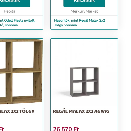
Részletek
Részletek
aidnak é...
Pepita
MerkuryMarket
t Odell Fiesta nyitott
Hasonlók, mint Regál Malax 2x2
roló, sonoma
Tölgy Sonoma
LAX 2X2 TÖLGY
REGÁL MALAX 2X2 AGYAG
Ft
26 570
Ft