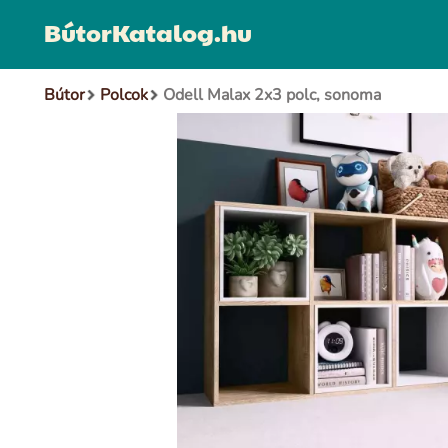
BútorKatalog.hu
Bútor
Polcok
Odell Malax 2x3 polc, sonoma