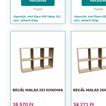
Az univerzális megjelenés
Részletek
Az univerzális megjel
Részlete
megfelel mindenki elvárásainak,
megfelel mindenki elv
a...
Pepita
a...
Pepita
Hasonlók, mint Riano MIX Malax 2x3
Hasonlók, mint Riano MI
polc, antracit-tölgy
polc, antracit-tölgy
REGÁL MALAX 2X3 SONOMA
REGÁL MALAX 2X
26 570
Ft
34 271
Ft