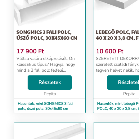
SONGMICS 3 FALI POLC,
LEBEGŐ POLC, FAL
ÚSZÓ POLC, 30X45X60 CM
40 X 20 X 3,8 CM,
17 900
Ft
10 600
Ft
Váltsa valóra elképzelését: Ön
SZERETETT DEKORRA: 
klasszikus típus? Hagyja, hogy
szeretett családi fényk
mind a 3 fali polc felfelé
tegyen helyet nekik, 
lebegjen. Szeret kreatív
ragyogjanak ezen az ús
lenni? Engedje szabadjára
Részletek
polcon. 40 cm hosszú
Részlete
fantáziáját úgy, hogy felfelé és
10-15 kg-ig is képes t
fejjel lefelé, egyedi és ...
Pepita
kedvenc könyveit, de...
Pepita
Hasonlók, mint SONGMICS 3 fali
Hasonlók, mint lebegő 
polc, úszó polc, 30x45x60 cm
POLC, 40 x 20 x 3,8 cm, 