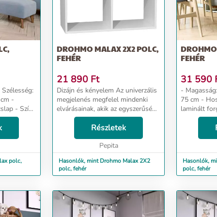
LC,
DROHMO MALAX 2X2 POLC,
DROHMO 
FEHÉR
FEHÉR
21 890
Ft
31 590
Dizájn és kényelem Az univerzális
- Magasság: 147 c
megjelenés megfelel mindenki
75 cm - Hossz: 30 cm - Anyag:
slap - Szín:
elvárásainak, akik az egyszerűség
laminált for
és az elegancia kombinációját
Dizájn és kényelem A
s megfelel
k
értékelik. A praktikus polc helyet
Részletek
megjelenés 
akik...
biztosít dolgaidnak é...
elvárásainak,
Pepita
ax polc,
Hasonlók, mint Drohmo Malax 2X2
Hasonlók, m
polc, fehér
polc, fehér