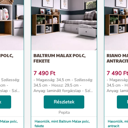
POLC,
BALTRUM MALAX POLC,
RIANO MA
FEKETE
ANTRACI
7 490
Ft
7 490
F
- Magasság: 34,5 cm - Szélesség:
- Magasság: 34,5 c
34,5 cm - Hossz: 29,5 cm -
34,5 cm - Hossz: 29,5 cm -
slap - Szín:
Anyag: laminált forgácslap - Szín:
Anyag: lamin
fekete Dizájn és kényelem Az
antracit Dizájn és kényelem Az
s megfelel
k
univerzális megjelenés megfelel
Részletek
univerzális
akik ...
mindenki elvárásainak, akik...
mindenki elv
Pepita
Malax polc,
Hasonlók, mint Baltrum Malax polc,
Hasonlók, mi
fekete
antracit