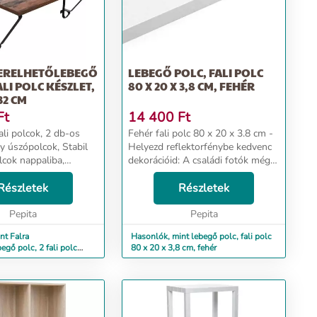
ZERELHETŐLEBEGŐ
LEBEGŐ POLC, FALI POLC
ALI POLC KÉSZLET,
80 X 20 X 3,8 CM, FEHÉR
 32 CM
Ft
14 400
Ft
i polcok, 2 db-os
Fehér fali polc 80 x 20 x 3.8 cm -
y úszópolcok, Stabil
Helyezd reflektorfénybe kedvenc
lcok nappaliba,
dekorációid: A családi fotók még
, előszobába, 60 x 20
mindig a fiók legmélyén
i stílus, rusztikus
Részletek
szunnyadnak? Ideje előbányászni
Részletek
usztikus
őket, hogy tiszteletbeli helyet
Pepita
szerezhesse...
Pepita
nt Falra
Hasonlók, mint lebegő polc, fali polc
egő polc, 2 fali polc
80 x 20 x 3,8 cm, fehér
 20 x 32 cm