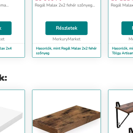
ma...
Regál Malax 2x2 fehér szőnyeg...
Regál Malax 
k
Részletek
ket
MerkuryMarket
Me
lax 2x4
Hasonlók, mint Regál Malax 2x2 fehér
Hasonlók, mi
szőnyeg
Tölgy Artisa
k: