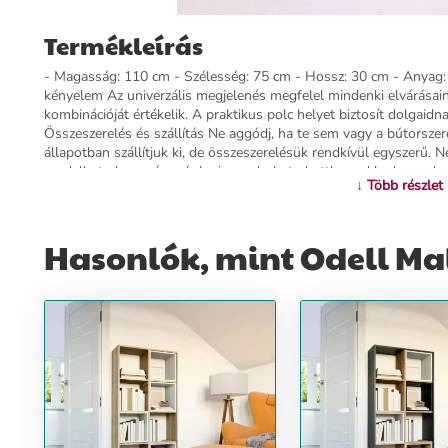
Termékleírás
- Magasság: 110 cm - Szélesség: 75 cm - Hossz: 30 cm - Anyag: 
kényelem Az univerzális megjelenés megfelel mindenki elvárásain
kombinációját értékelik. A praktikus polc helyet biztosít dolgaid
Összeszerelés és szállítás Ne aggódj, ha te sem vagy a bútorszer
állapotban szállítjuk ki, de összeszerelésük rendkívül egyszerű. N
rendelheted meg és már be is rendezheted otthonod kedvenc dar
↓ Több részlet
szekrényre, melynek segítségével hatékonyan tudsz rendet tarta
vagy a papíroknak az irodádban megfelelő helyet nyújthat. A bútor
Kerüld az erős vegyszerek használatát! Tulajdonságok: - Magass
Hasonlók, mint Odell Ma
Anyag: laminált forgácslap - Szín: sonoma Csomag tartalma: - B
További információ>>