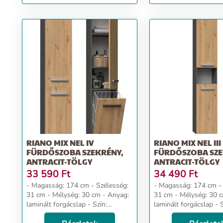
RIANO MIX NEL IV
RIANO MIX NEL III
FÜRDŐSZOBA SZEKRÉNY,
FÜRDŐSZOBA SZE
ANTRACIT-TÖLGY
ANTRACIT-TÖLGY
33 590
Ft
34 490
Ft
- Magasság: 174 cm - Szélesség:
- Magasság: 174 cm - Szélesség:
31 cm - Mélység: 30 cm - Anyag:
31 cm - Mélység: 30 cm - Anyag:
laminált forgácslap - Szín:
laminált forgácslap - Szín:
antracit-tölgy Dizájn és kényelem
antracit-tölgy Dizájn és kényelem