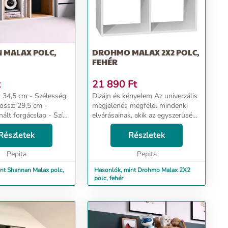
 MALAX POLC,
DROHMO MALAX 2X2 POLC,
FEHÉR
t
21 890
Ft
m - Szélesség:
Dizájn és kényelem Az univerzális
megjelenés megfelel mindenki
ált forgácslap - Szín:
elvárásainak, akik az egyszerűség
és az elegancia kombinációját
 megjelenés megfelel
Részletek
értékelik. A praktikus polc helyet
Részletek
árásainak, akik ...
biztosít dolgaidnak é...
Pepita
Pepita
nt Shannan Malax polc,
Hasonlók, mint Drohmo Malax 2X2
polc, fehér