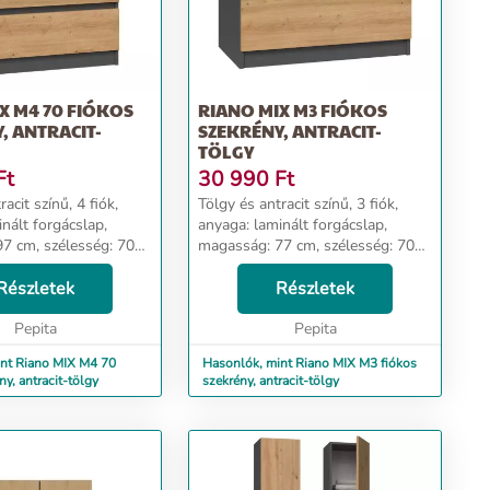
X M4 70 FIÓKOS
RIANO MIX M3 FIÓKOS
, ANTRACIT-
SZEKRÉNY, ANTRACIT-
TÖLGY
Ft
30 990
Ft
acit színű, 4 fiók,
Tölgy és antracit színű, 3 fiók,
nált forgácslap,
anyaga: laminált forgácslap,
7 cm, szélesség: 70
magasság: 77 cm, szélesség: 70
cm. Dizájn és
cm, mélység: 40 cm. Dizájn és
Részletek
kényelem Az univerzális
Részletek
megfelel mindenki
megjelenés megfelel mindenki
Pepita
elvárása...
Pepita
nt Riano MIX M4 70
Hasonlók, mint Riano MIX M3 fiókos
ny, antracit-tölgy
szekrény, antracit-tölgy