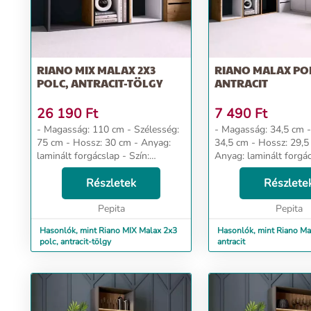
RIANO MIX MALAX 2X3
RIANO MALAX PO
POLC, ANTRACIT-TÖLGY
ANTRACIT
26 190
Ft
7 490
Ft
- Magasság: 110 cm - Szélesség:
- Magasság: 34,5 cm - Szélesség:
75 cm - Hossz: 30 cm - Anyag:
34,5 cm - Hossz: 29,5 cm -
laminált forgácslap - Szín:
Anyag: laminált forgác
antracit-tölgy Dizájn és kényelem
antracit Dizájn és kényelem Az
Az univerzális megjelenés
Részletek
univerzális megjelené
Részlete
megfelel mindenki elvárásainak,
mindenki elvárásainak, 
a...
Pepita
Pepita
Hasonlók, mint Riano MIX Malax 2x3
Hasonlók, mint Riano Ma
polc, antracit-tölgy
antracit