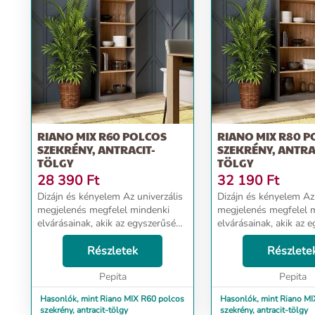
RIANO MIX R60 POLCOS
RIANO MIX R80 P
SZEKRÉNY, ANTRACIT-
SZEKRÉNY, ANTRA
TÖLGY
TÖLGY
28 390
Ft
32 190
Ft
Dizájn és kényelem Az univerzális
Dizájn és kényelem Az univerzális
megjelenés megfelel mindenki
megjelenés megfelel 
elvárásainak, akik az egyszerűség
elvárásainak, akik az 
és az elegancia kombinációját
és az elegancia kombin
értékelik. A praktikus szekrény
Részletek
értékelik. A praktikus szekrény
Részlete
helyet biztosít dolgaidn...
helyet biztosít dolgaidn
Pepita
Pepita
Hasonlók, mint Riano MIX R60 polcos
Hasonlók, mint Riano MI
szekrény, antracit-tölgy
szekrény, antracit-tölgy