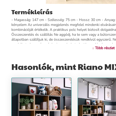
Termékleírás
- Magasság: 147 cm - Szélesség: 75 cm - Hossz: 30 cm - Anyag: la
kényelem Az univerzális megjelenés megfelel mindenki elvárásain
kombinációját értékelik. A praktikus polc helyet biztosít dolgaid
Összeszerelés és szállítás Ne aggódj, ha te sem vagy a bútorszer
állapotban szállítjuk ki, de összeszerelésük rendkívül egyszerű. N
rendelheted meg és már be is rendezheted otthonod kedvenc dar
↓ Több részlet
szekrényre, melynek segítségével hatékonyan tudsz rendet tarta
vagy a papíroknak az irodádban megfelelő helyet nyújthat. A bútor
Kerüld az erős vegyszerek használatát! Tulajdonságok: - Magass
Hasonlók, mint Riano MIX
Anyag: laminált forgácslap - Szín: antracit-tölgy Csomag tartal
csavarok -
További információ>>