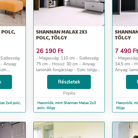
 POLC,
SHANNAN MALAX 2X3
SHANNAN
POLC, TÖLGY
TÖLGY
26 190
Ft
7 490
F
- Magasság: 110 cm - Szélesség:
- Magasság: 34,5 c
75 cm - Hossz: 30 cm - Anyag:
34,5 cm - Hossz: 29,5 cm -
zín:
laminált forgácslap - Szín: tölgy
Anyag: lamin
Dizájn és kényelem Az univerzális
tölgy Dizájn és kényelem Az
s megfelel
k
megjelenés megfelel mindenki
Részletek
univerzális
akik az e...
elvárásainak, akik az eg...
mindenki elv
Pepita
lax 2x4 polc,
Hasonlók, mint Shannan Malax 2x3
Hasonlók, mi
polc, tölgy
tölgy