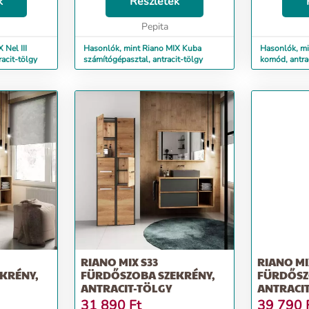
enés
k
értékelik. Az íróasztal biztosítja a
Részletek
értékelik. A fogantyú nélküli
rásainak...
helyet laptopodnak,...
fiókos homlo
Pepita
 Nel III
Hasonlók, mint Riano MIX Kuba
Hasonlók, m
acit-tölgy
számítógépasztal, antracit-tölgy
komód, antra
RIANO MIX S33
RIANO MI
KRÉNY,
FÜRDŐSZOBA SZEKRÉNY,
FÜRDŐSZ
ANTRACIT-TÖLGY
ANTRACI
31 890
Ft
39 790