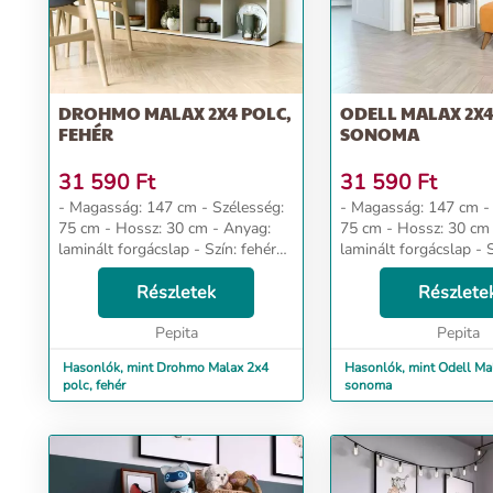
DROHMO MALAX 2X4 POLC,
ODELL MALAX 2X4
FEHÉR
SONOMA
31 590
Ft
31 590
Ft
- Magasság: 147 cm - Szélesség:
- Magasság: 147 cm - Szélesség:
75 cm - Hossz: 30 cm - Anyag:
75 cm - Hossz: 30 cm - Anyag:
laminált forgácslap - Szín: fehér
laminált forgácslap - S
Dizájn és kényelem Az univerzális
sonoma Dizájn és kényelem Az
megjelenés megfelel mindenki
Részletek
univerzális megjelené
Részlete
elvárásainak, akik az eg...
mindenki elvárásainak, 
Pepita
Pepita
Hasonlók, mint Drohmo Malax 2x4
Hasonlók, mint Odell Ma
polc, fehér
sonoma