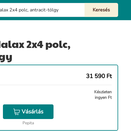
alax 2x4 polc,
lgy
31 590
Ft
Készleten
ingyen Ft
Vásárlás
Pepita