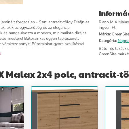
Informá
minált forgácslap - Szín: antracit-tölgy Dizájn és
Riano MIX Malax 2
ak, akik az egyszerűség és az elegancia
ingyen Ft.
nak és hangsúlyozza a modern, minimalista dizájnt.
Márka:
GreenSit
elés mestere! Bútorainkat ugyan lapraszerelt
Kategória:
Nappa
e várakozz annyit! Bútorainkat gyors szállítással
Bútor és lakáski
abjaiddal. Minden lakásban szükség van egy polcos
 ↓
GreenSite márkát
ni. A kedvenc könyveidnek, a dekorációs elemeknek
ok felületét puha ruhával kell megtisztítani.
ág: 147 cm - Szélesség: 75 cm - Hossz: 30 cm -
 Malax 2x4 polc, antracit-tö
ma: - Bútorlapok - Összeszereléshez szükséges