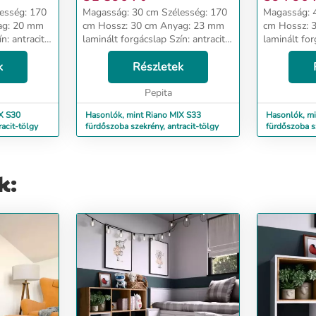
Magasság: 30 cm Szélesség: 170
Magasság: 40 cm Szél
cm Hossz: 30 cm Anyag: 23 mm
cm Hossz: 30 cm Anyag: 21 mm
n: antracit-
laminált forgácslap Szín: antracit-
laminált for
tölgy Dizájn és kényelem Az
tölgy Dizájn és kényelem Az
s megfelel
k
univerzális megjelenés megfelel
Részletek
univerzális
akik ...
mindenki elvárásainak, akik ...
mindenki elv
Pepita
X S30
Hasonlók, mint Riano MIX S33
Hasonlók, mi
acit-tölgy
fürdőszoba szekrény, antracit-tölgy
fürdőszoba sz
k: