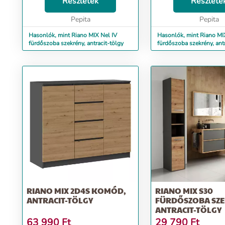
Az univerzális megjelenés
Részletek
Az univerzális megjel
Részlete
megfelel mindenki elvárásainak...
megfelel mindenki elvá
Pepita
Pepita
Hasonlók, mint Riano MIX Nel IV
Hasonlók, mint Riano MIX
fürdőszoba szekrény, antracit-tölgy
fürdőszoba szekrény, antr
RIANO MIX 2D4S KOMÓD,
RIANO MIX S30
ANTRACIT-TÖLGY
FÜRDŐSZOBA SZE
ANTRACIT-TÖLGY
63 990
Ft
29 790
Ft