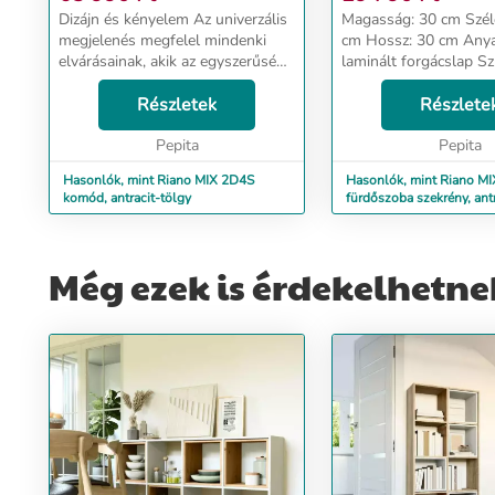
Dizájn és kényelem Az univerzális
Magasság: 30 cm Szélesség: 170
megjelenés megfelel mindenki
cm Hossz: 30 cm Anyag: 20 mm
elvárásainak, akik az egyszerűség
laminált forgácslap Szí
és az elegancia kombinációját
tölgy Dizájn és kényelem Az
értékelik. A fogantyú nélküli
Részletek
univerzális megjelené
Részlete
fiókos homlokzatok biztosí...
mindenki elvárásainak, 
Pepita
Pepita
Hasonlók, mint Riano MIX 2D4S
Hasonlók, mint Riano MI
komód, antracit-tölgy
fürdőszoba szekrény, antr
Még ezek is érdekelhetne