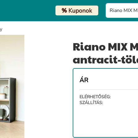
%
Kuponok
y
Riano MIX M
antracit-tö
ÁR
ELÉRHETŐSÉG:
SZÁLLÍTÁS: