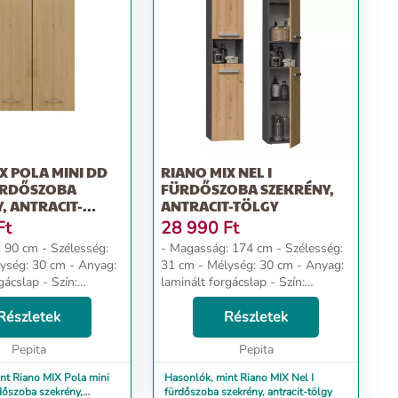
X POLA MINI DD
RIANO MIX NEL I
ÜRDŐSZOBA
FÜRDŐSZOBA SZEKRÉNY,
, ANTRACIT-
ANTRACIT-TÖLGY
Ft
28 990
Ft
- Szélesség:
- Magasság: 174 cm - Szélesség:
31 cm - Mélység: 30 cm - Anyag:
lap - Szín:
laminált forgácslap - Szín:
yelem
antracit-tölgy Dizájn és kényelem
lis megjelenés
Részletek
Az univerzális megjelenés
Részletek
denki elvárásainak,...
megfelel mindenki elvárásainak...
Pepita
Pepita
nt Riano MIX Pola mini
Hasonlók, mint Riano MIX Nel I
dőszoba szekrény,
fürdőszoba szekrény, antracit-tölgy