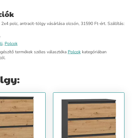
ciók
x4 polc, antracit-tölgy vásárlása olcsón, 31590 Ft-ért. Szállítás:
e
li
,
Polcok
egészítő termékek széles választéka
Polcok
kategóriában
ól.
lgy: