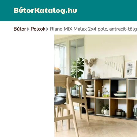
BútorKatalog.hu
Bútor
Polcok
Riano MIX Malax 2x4 polc, antracit-tölg