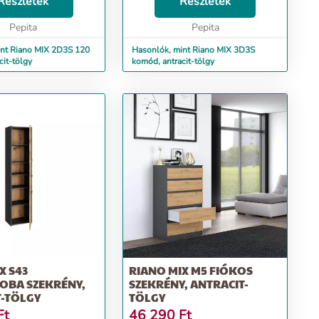
Részletek
értékelik. A fogantyú nélküli
Részletek
kzatok biztosí...
fiókos homlokzatok biztosí...
Pepita
Pepita
int Riano MIX 2D3S 120
Hasonlók, mint Riano MIX 3D3S
cit-tölgy
komód, antracit-tölgy
X S43
RIANO MIX M5 FIÓKOS
OBA SZEKRÉNY,
SZEKRÉNY, ANTRACIT-
T-TÖLGY
TÖLGY
Ft
46 290
Ft