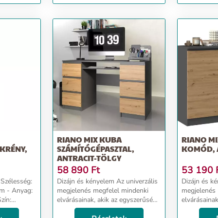
antracit-tölg
RIANO MIX KUBA
RIANO MI
KRÉNY,
SZÁMÍTÓGÉPASZTAL,
KOMÓD, 
ANTRACIT-TÖLGY
58 890
Ft
53 190
Dizájn és kényelem Az univerzális
Dizájn és kényelem A
megjelenés megfelel mindenki
megjelenés 
elvárásainak, akik az egyszerűség
elvárásainak
és az elegancia kombinációját
és az elegan