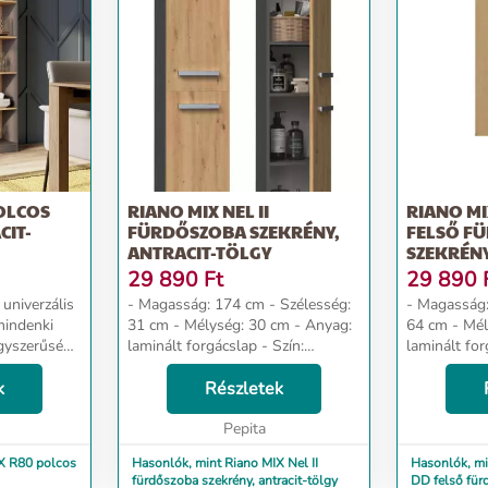
OLCOS
RIANO MIX NEL II
RIANO MI
CIT-
FÜRDŐSZOBA SZEKRÉNY,
FELSŐ F
ANTRACIT-TÖLGY
SZEKRÉNY
TÖLGY
29 890
Ft
29 890
- Magasság: 174 cm - Szélesség:
- Magasság: 90 cm 
mindenki
31 cm - Mélység: 30 cm - Anyag:
64 cm - Mélység: 30 cm - Anyag:
egyszerűség
laminált forgácslap - Szín:
laminált forgács
ációját
antracit-tölgy Dizájn és kényelem
antracit-tölgy Dizájn és kén
k
Az univerzális megjelenés
Részletek
Az univerzá
...
megfelel mindenki elvárásainak...
megfelel min
Pepita
X R80 polcos
Hasonlók, mint Riano MIX Nel II
Hasonlók, mi
fürdőszoba szekrény, antracit-tölgy
DD felső für