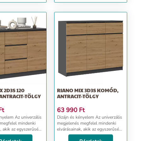
y
X 2D3S 120
RIANO MIX 3D3S KOMÓD,
ANTRACIT-TÖLGY
ANTRACIT-TÖLGY
Ft
63 990
Ft
z univerzális
Dizájn és kényelem Az univerzális
megfelel mindenki
megjelenés megfelel mindenki
, akik az egyszerűség
elvárásainak, akik az egyszerűség
cia kombinációját
és az elegancia kombinációját