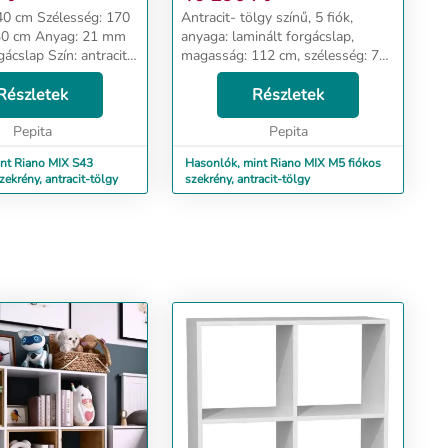
esség: 170
Antracit- tölgy színű, 5 fiók,
anyaga: laminált forgácslap,
gácslap Szín: antracit-
magasság: 112 cm, szélesség: 70
cm, mélység: 40 cm. Dizájn és
 megjelenés megfelel
Részletek
kényelem Az univerzális
Részletek
árásainak, akik ...
megjelenés megfelel mindenki
Pepita
elvárásai...
Pepita
nt Riano MIX S43
Hasonlók, mint Riano MIX M5 fiókos
ekrény, antracit-tölgy
szekrény, antracit-tölgy