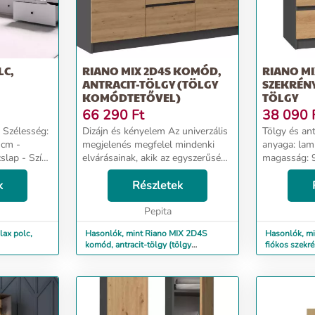
LC,
RIANO MIX 2D4S KOMÓD,
RIANO MI
ANTRACIT-TÖLGY (TÖLGY
SZEKRÉNY
KOMÓDTETŐVEL)
TÖLGY
66 290
Ft
38 090
Dizájn és kényelem Az univerzális
Tölgy és antr
megjelenés megfelel mindenki
anyaga: lami
slap - Szín:
elvárásainak, akik az egyszerűség
magasság: 9
és az elegancia kombinációját
cm, mélység: 40 
s megfelel
k
értékelik. A fogantyú nélküli
Részletek
kényelem Az univerzális
ak...
fiókos homlokzatok biztosítj...
megjelenés 
Pepita
elvárása...
lax polc,
Hasonlók, mint Riano MIX 2D4S
Hasonlók, mi
komód, antracit-tölgy (tölgy
fiókos szekré
komódtetővel)