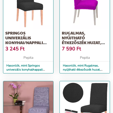
SPRINGOS
RUGALMAS,
UNIVERZÁLIS
NYÚJTHATÓ
KONYHAI/NAPPALI
ÉTKEZŐSZÉK HUZAT,
SZÉKHUZAT, SPANDEX
ÜLÉSHUZAT,
3 245
Ft
7 590
Ft
ANYAG, FE...
SZÉKVÉDŐ, TARTÓS...
Pepita
Pepita
Hasonlók, mint Springos
Hasonlók, mint Rugalmas,
univerzális konyhai/nappali
nyújtható étkezőszék huzat,
székhuzat, spandex anyag, fe...
üléshuzat, székvédő, tartós...