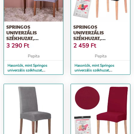
SPRINGOS
SPRINGOS
UNIVERZÁLIS
UNIVERZÁLIS
SZÉKHUZAT,
SZÉKHUZAT,
POLIÉSZTER, KÉK
POLIÉSZTER, FEKETE
3 290
Ft
2 459
Ft
Pepita
Pepita
Hasonlók, mint Springos
Hasonlók, mint Springos
univerzális székhuzat,
univerzális székhuzat,
poliészter, kék
poliészter, fekete