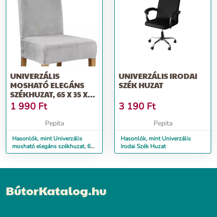
UNIVERZÁLIS
UNIVERZÁLIS IRODAI
MOSHATÓ ELEGÁNS
SZÉK HUZAT
SZÉKHUZAT, 65 X 35 X
40 CM, BÁRSONY
1 990
Ft
3 190
Ft
SZÜRKE
Pepita
Pepita
Hasonlók, mint Univerzális
Hasonlók, mint Univerzális
mosható elegáns székhuzat, 65
Irodai Szék Huzat
x 35 x 40 cm, bársony szürke
BútorKatalog.hu