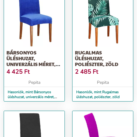
BÁRSONYOS
RUGALMAS
ÜLÉSHUZAT,
ÜLÉSHUZAT,
UNIVERZÁLIS MÉRET,
POLIÉSZTER, ZÖLD
POLIÉSZTER ÉS
4 425
Ft
2 485
Ft
SPANDEX, SÖ...
Pepita
Pepita
Hasonlók, mint Bársonyos
Hasonlók, mint Rugalmas
üléshuzat, univerzális méret,
üléshuzat, poliészter, zöld
poliészter és spandex, sö...