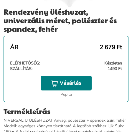
Rendezvény üléshuzat,
univerzális méret, poliészter és
spandex, fehér
ÁR
2 679
Ft
ELÉRHETŐSÉG:
Készleten
SZÁLLÍTÁS:
1490 Ft
Vásárlás
Pepita
Termékleírás
NIVERSAL U ÜLÉSHUZAT Anyag: poliészter + spandex Szín: fehér
Modell: egységes könnyen tisztítható A legtöbb székhez illik Súly:
190gr A fedél segítségével frissíti ülései megjelenését. minimális