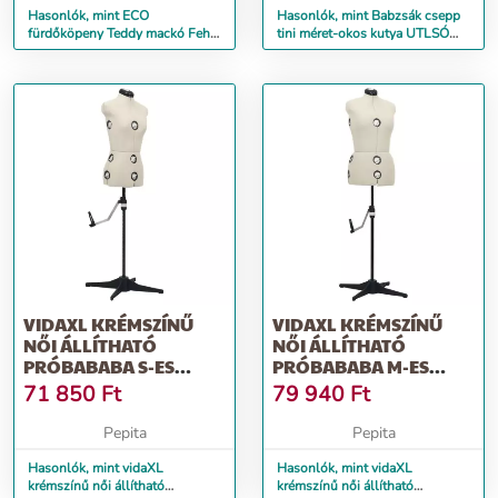
Hasonlók, mint ECO
Hasonlók, mint Babzsák csepp
fürdőköpeny Teddy mackó Fehér
tini méret-okos kutya UTLSÓ
méret 92
DARAB
VIDAXL KRÉMSZÍNŰ
VIDAXL KRÉMSZÍNŰ
NŐI ÁLLÍTHATÓ
NŐI ÁLLÍTHATÓ
PRÓBABABA S-ES
PRÓBABABA M-ES
MÉRET 33-40
MÉRET 40-46
71 850
Ft
79 940
Ft
Pepita
Pepita
Hasonlók, mint vidaXL
Hasonlók, mint vidaXL
krémszínű női állítható
krémszínű női állítható