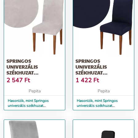
SPRINGOS
SPRINGOS
UNIVERZÁLIS
UNIVERZÁLIS
SZÉKHUZAT
SZÉKHUZAT
VILÁGOSSZÜRKE
TENGERÉSZKÉK
2 547
Ft
1 422
Ft
Pepita
Pepita
Hasonlók, mint Springos
Hasonlók, mint Springos
univerzális székhuzat
univerzális székhuzat
világosszürke
tengerészkék