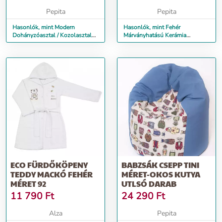
MÉRET: 27...
SZÜRKE FÉM LÁBBAL.
MÉRET: 120X60CM.
Pepita
Pepita
AHG-284
Hasonlók, mint Modern
Hasonlók, mint Fehér
Dohányzóasztal / Kozolasztal
Márványhatású Kerámia
Matt Fehér Színben. Méret: 27...
Dohányzóasztal Szürke Fém
Lábbal. Méret: 120x60cm. AHG-
284
ECO FÜRDŐKÖPENY
BABZSÁK CSEPP TINI
TEDDY MACKÓ FEHÉR
MÉRET-OKOS KUTYA
MÉRET 92
UTLSÓ DARAB
11 790
Ft
24 290
Ft
Alza
Pepita