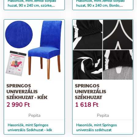
Hasonlók, mint Jemidi sörpad
Hasonlók, mint Jemidi sörpad
huzat, 90 x 240 cm, szürke,
huzat, 90 x 240 cm, Bordo,
poliészter / pamut, 553...
poliészter / pamut, 5531...
SPRINGOS
SPRINGOS
UNIVERZÁLIS
UNIVERZÁLIS
SZÉKHUZAT - KÉK
SZÉKHUZAT
2 990
Ft
1 618
Ft
Pepita
Pepita
Hasonlók, mint Springos
Hasonlók, mint Springos
univerzális Székhuzat - kék
univerzális székhuzat