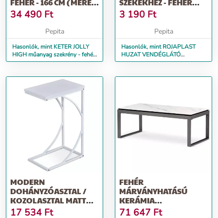
FEHÉR - 166 CM (MÉRET:
SZÉKEKHEZ - FEHÉR
68)
(MÉRET: 53 X 46)
34 490
Ft
3 190
Ft
Pepita
Pepita
Hasonlók, mint KETER JOLLY
Hasonlók, mint ROJAPLAST
HIGH műanyag szekrény - fehér
HUZAT VENDÉGLÁTÓ
- 166 cm (Méret: 68)
SZÉKEKHEZ - FEHÉR (Méret: 53
x 46)
MODERN
FEHÉR
DOHÁNYZÓASZTAL /
MÁRVÁNYHATÁSÚ
KOZOLASZTAL MATT
KERÁMIA
FEHÉR SZÍNBEN.
DOHÁNYZÓASZTAL
17 534
Ft
71 647
Ft