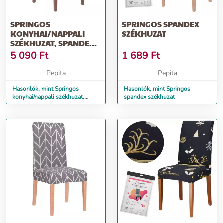
SPRINGOS
SPRINGOS SPANDEX
KONYHAI/NAPPALI
SZÉKHUZAT
SZÉKHUZAT, SPANDEX
ANYAG, SÖTÉTSZÜRKE
5 090
Ft
1 689
Ft
Pepita
Pepita
Hasonlók, mint Springos
Hasonlók, mint Springos
konyhai/nappali székhuzat,
spandex székhuzat
spandex anyag, sötétszürke