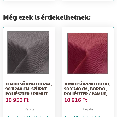
próbababa S-es méret 33-40
próbababa M-es méret 40-46
Még ezek is érdekelhetnek:
JEMIDI SÖRPAD HUZAT,
JEMIDI SÖRPAD HUZAT,
90 X 240 CM, SZÜRKE,
90 X 240 CM, BORDO,
POLIÉSZTER / PAMUT,
POLIÉSZTER / PAMUT,
553...
5531...
10 950
Ft
10 916
Ft
Pepita
Pepita