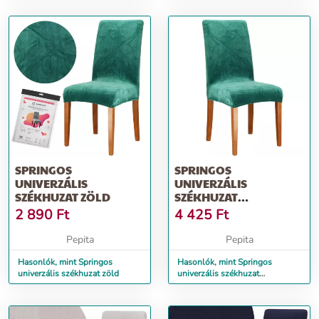
SPRINGOS
SPRINGOS
UNIVERZÁLIS
UNIVERZÁLIS
SZÉKHUZAT ZÖLD
SZÉKHUZAT
SPANDEXBŐL, ZÖLD
2 890
Ft
4 425
Ft
SZÍN
Pepita
Pepita
Hasonlók, mint Springos
Hasonlók, mint Springos
univerzális székhuzat zöld
univerzális székhuzat
spandexből, zöld szín