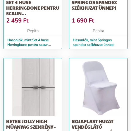
SET 4 HUSE
SPRINGOS SPANDEX
HERRINGBONE PENTRU
SZÉKHUZAT ÜNNEPI
SCAUN
DINING/BUCATARIE,
2 459
Ft
1 690
Ft
DIN SPANDEX...
Pepita
Pepita
Hasonlók, mint Set 4 huse
Hasonlók, mint Springos
Herringbone pentru scaun
spandex székhuzat ünnepi
dining/bucatarie, din spandex...
KETER JOLLY HIGH
ROJAPLAST HUZAT
MŰANYAG SZEKRÉNY -
VENDÉGLÁTÓ