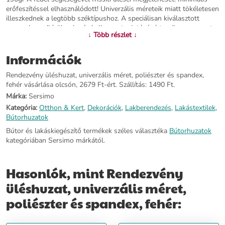
erőfeszítéssel elhasználódott! Univerzális méreteik miatt tökéletesen
illeszkednek a legtöbb széktípushoz. A speciálisan kiválasztott
anyagok rendkívül puha és kellemes tapintásúvá teszik az anyagot.
↓ Több részlet ↓
A nem áttetsző burkolatok tökéletesek a belső megjelenés
megváltoztatásához. A varrott alsó rugalmas szalag tökéletesen
Információk
alkalmazkodik a különböző székekhez, így az anyag használat
közben nem mozog. A spandex hozzáadása a szövethez biztosítja a
Rendezvény üléshuzat, univerzális méret, poliészter és spandex,
fedél rugalmasságát. Ennek a belső tartozéknak nagy előnye a kis
fehér vásárlása olcsón, 2679 Ft-ért. Szállítás: 1490 Ft.
méret összecsukva. Szabadon tárolhatja egy fiókban. Az erős és
ugyanakkor mély színek lehetővé teszik a belső tér egyszerű és
Márka:
Sersimo
gyors cseréjét. Hála nekik, megváltoztathatja a belsőépítészetet az
Kategória:
Otthon & Kert
,
Dekorációk
,
Lakberendezés
,
Lakástextilek
,
évszaktól vagy az alkalomtól függően. Méretek: Ülésszélesség: 38 -
Bútorhuzatok
52 cm Üléshossz: 38 - 52 cm Háttámla magasság: 45 - 70 cm
Bútor és lakáskiegészítő termékek széles választéka
Bútorhuzatok
kategóriában Sersimo márkától.
További információ>>
Hasonlók, mint Rendezvény
üléshuzat, univerzális méret,
poliészter és spandex, fehér: