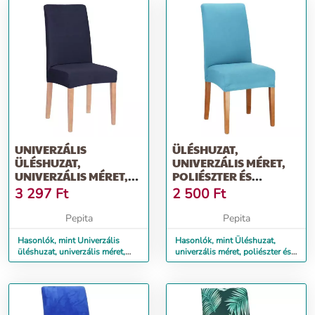
UNIVERZÁLIS
ÜLÉSHUZAT,
ÜLÉSHUZAT,
UNIVERZÁLIS MÉRET,
UNIVERZÁLIS MÉRET,
POLIÉSZTER ÉS
POLIÉSZTER ÉS
SPANDEX, VILÁGOSKÉK
3 297
Ft
2 500
Ft
SPANDEX,...
Pepita
Pepita
Hasonlók, mint Univerzális
Hasonlók, mint Üléshuzat,
üléshuzat, univerzális méret,
univerzális méret, poliészter és
poliészter és spandex,...
spandex, világoskék