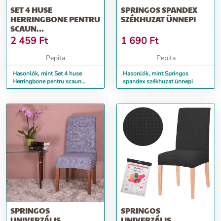
SET 4 HUSE
SPRINGOS SPANDEX
HERRINGBONE PENTRU
SZÉKHUZAT ÜNNEPI
SCAUN
DINING/BUCATARIE,
2 459
Ft
1 690
Ft
DIN SPANDEX...
Pepita
Pepita
Hasonlók, mint Set 4 huse
Hasonlók, mint Springos
Herringbone pentru scaun
spandex székhuzat ünnepi
dining/bucatarie, din spandex...
SPRINGOS
SPRINGOS
UNIVERZÁLIS
UNIVERZÁLIS