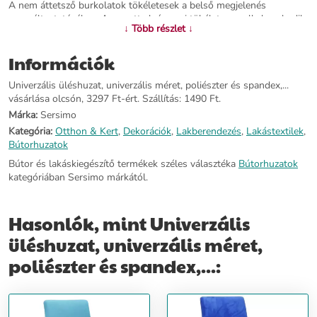
A nem áttetsző burkolatok tökéletesek a belső megjelenés
megváltoztatásához. A varrott alsó gumi tökéletesen alkalmazkodik
↓ Több részlet ↓
a különböző székekhez, így az anyag használat közben nem mozog.
A spandex hozzáadása a szövethez biztosítja a burkolatok
Információk
rugalmasságát. Az erős és ugyanakkor mély színek lehetővé teszik a
belső tér egyszerű és gyors cseréjét. Hála nekik, megváltoztathatja a
Univerzális üléshuzat, univerzális méret, poliészter és spandex,...
belsőépítészetet az évszaktól vagy az alkalomtól függően. A
vásárlása olcsón, 3297 Ft-ért. Szállítás: 1490 Ft.
legmagasabb színvonalú kivitelezés minden ízlést kielégít. Méretek:
Ülésszélesség: 40-50 cm Üléshossz: 40-50 cm Háttámla szélesség:
Márka:
Sersimo
40-50 cm Háttámla magasság: 45-65 cm
Kategória:
Otthon & Kert
,
Dekorációk
,
Lakberendezés
,
Lakástextilek
,
Bútorhuzatok
További információ>>
Bútor és lakáskiegészítő termékek széles választéka
Bútorhuzatok
kategóriában Sersimo márkától.
Hasonlók, mint Univerzális
üléshuzat, univerzális méret,
poliészter és spandex,...: