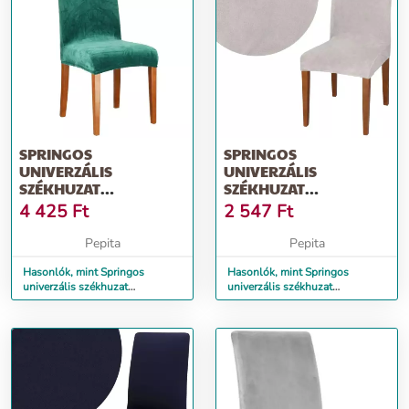
SPRINGOS
SPRINGOS
UNIVERZÁLIS
UNIVERZÁLIS
SZÉKHUZAT
SZÉKHUZAT
SPANDEXBŐL, ZÖLD
VILÁGOSSZÜRKE
4 425
Ft
2 547
Ft
SZÍN
Pepita
Pepita
Hasonlók, mint Springos
Hasonlók, mint Springos
univerzális székhuzat
univerzális székhuzat
spandexből, zöld szín
világosszürke