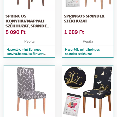
SPRINGOS
SPRINGOS SPANDEX
KONYHAI/NAPPALI
SZÉKHUZAT
SZÉKHUZAT, SPANDEX
ANYAG, SÖTÉTSZÜRKE
5 090
Ft
1 689
Ft
Pepita
Pepita
Hasonlók, mint Springos
Hasonlók, mint Springos
konyhai/nappali székhuzat,
spandex székhuzat
spandex anyag, sötétszürke