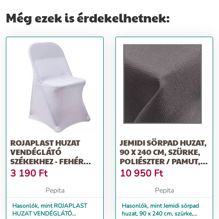
Még ezek is érdekelhetnek:
ROJAPLAST HUZAT
JEMIDI SÖRPAD HUZAT,
VENDÉGLÁTÓ
90 X 240 CM, SZÜRKE,
SZÉKEKHEZ - FEHÉR
POLIÉSZTER / PAMUT,
(MÉRET: 53 X 46)
553...
3 190
Ft
10 950
Ft
Pepita
Pepita
Hasonlók, mint ROJAPLAST
Hasonlók, mint Jemidi sörpad
HUZAT VENDÉGLÁTÓ
huzat, 90 x 240 cm, szürke,