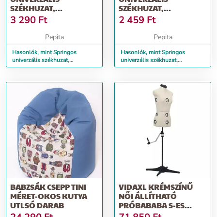
SZÉKHUZAT,
SZÉKHUZAT,
POLIÉSZTER, KÉK
POLIÉSZTER, FEKETE
3 290
Ft
2 459
Ft
Pepita
Pepita
Hasonlók, mint Springos
Hasonlók, mint Springos
univerzális székhuzat,
univerzális székhuzat,
poliészter, kék
poliészter, fekete
BABZSÁK CSEPP TINI
VIDAXL KRÉMSZÍNŰ
MÉRET-OKOS KUTYA
NŐI ÁLLÍTHATÓ
UTLSÓ DARAB
PRÓBABABA S-ES
MÉRET 33-40