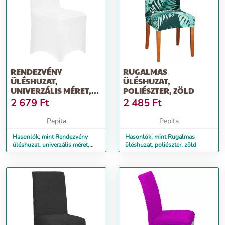
RENDEZVÉNY
RUGALMAS
ÜLÉSHUZAT,
ÜLÉSHUZAT,
UNIVERZÁLIS MÉRET,
POLIÉSZTER, ZÖLD
POLIÉSZTER ÉS
2 679
Ft
2 485
Ft
SPANDEX, FEHÉR
Pepita
Pepita
Hasonlók, mint Rendezvény
Hasonlók, mint Rugalmas
üléshuzat, univerzális méret,
üléshuzat, poliészter, zöld
poliészter és spandex, fehér