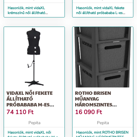
Hasonlók, mint vidaXL
Hasonlók, mint vidaXL fekete
krémszínű női állítható
női állítható próbababa L-es
próbababa M-es méret 40-46
méret 44-50
VIDAXL NŐI FEKETE
ROTHO BRISEN
ÁLLÍTHATÓ
MŰANYAG
PRÓBABABA M-ES
HÁROMSZINTES
MÉRET 40-46
KOMÓD, ANTRACIT
74 110
Ft
16 090
Ft
(MÉRET: 29,6)
Pepita
Pepita
Hasonlók, mint vidaXL női
Hasonlók, mint ROTHO BRISEN