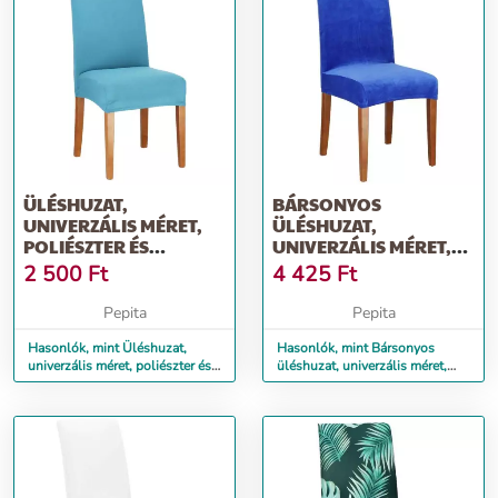
ÜLÉSHUZAT,
BÁRSONYOS
UNIVERZÁLIS MÉRET,
ÜLÉSHUZAT,
POLIÉSZTER ÉS
UNIVERZÁLIS MÉRET,
SPANDEX, VILÁGOSKÉK
POLIÉSZTER ÉS
2 500
Ft
4 425
Ft
SPANDEX, SÖ...
Pepita
Pepita
Hasonlók, mint Üléshuzat,
Hasonlók, mint Bársonyos
univerzális méret, poliészter és
üléshuzat, univerzális méret,
spandex, világoskék
poliészter és spandex, sö...