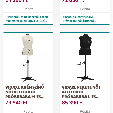
24 290
Ft
71 850
Ft
Pepita
Pepita
Hasonlók, mint Babzsák csepp
Hasonlók, mint vidaXL
tini méret-okos kutya UTLSÓ
krémszínű női állítható
DARAB
próbababa S-es méret 33-40
VIDAXL KRÉMSZÍNŰ
VIDAXL FEKETE NŐI
NŐI ÁLLÍTHATÓ
ÁLLÍTHATÓ
PRÓBABABA M-ES
PRÓBABABA L-ES
MÉRET 40-46
MÉRET 44-50
79 940
Ft
85 390
Ft
Pepita
Pepita