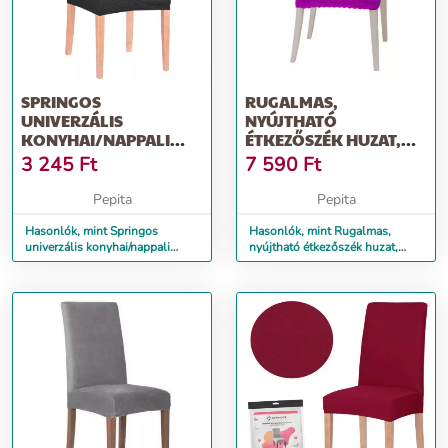
SPRINGOS
RUGALMAS,
UNIVERZÁLIS
NYÚJTHATÓ
KONYHAI/NAPPALI
ÉTKEZŐSZÉK HUZAT,
SZÉKHUZAT, SPANDEX
ÜLÉSHUZAT,
3 245
Ft
7 590
Ft
ANYAG, FE...
SZÉKVÉDŐ, TARTÓS...
Pepita
Pepita
Hasonlók, mint Springos
Hasonlók, mint Rugalmas,
univerzális konyhai/nappali
nyújtható étkezőszék huzat,
székhuzat, spandex anyag, fe...
üléshuzat, székvédő, tartós...