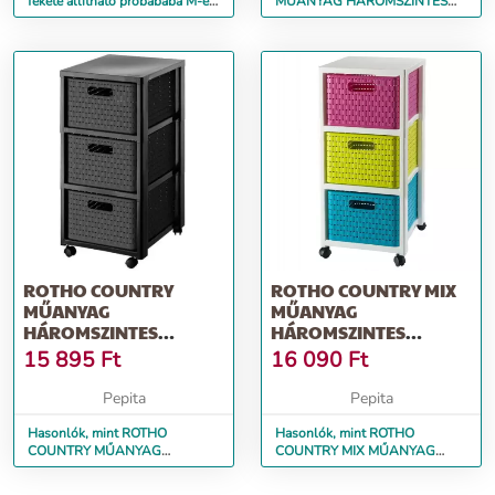
fekete állítható próbababa M-es
MŰANYAG HÁROMSZINTES
méret 40-46
KOMÓD, ANTRACIT (Méret:
29,6)
ROTHO COUNTRY
ROTHO COUNTRY MIX
MŰANYAG
MŰANYAG
HÁROMSZINTES
HÁROMSZINTES
KOMÓD, ANTRACIT
KOMÓD, SZÍNES
15 895
Ft
16 090
Ft
(MÉRET:)
(MÉRET:)
Pepita
Pepita
Hasonlók, mint ROTHO
Hasonlók, mint ROTHO
COUNTRY MŰANYAG
COUNTRY MIX MŰANYAG
HÁROMSZINTES KOMÓD,
HÁROMSZINTES KOMÓD,
ANTRACIT (Méret:)
SZÍNES (Méret:)