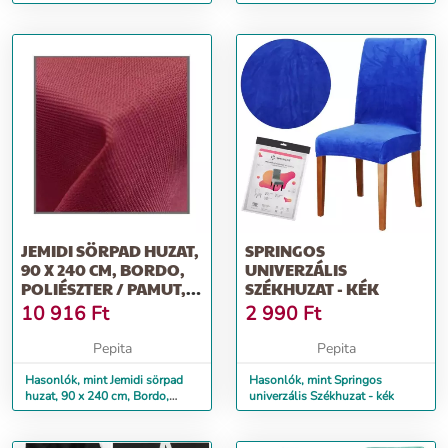
SZÉKEKHEZ - FEHÉR (Méret: 53
poliészter / pamut, 553...
x 46)
JEMIDI SÖRPAD HUZAT,
SPRINGOS
90 X 240 CM, BORDO,
UNIVERZÁLIS
POLIÉSZTER / PAMUT,
SZÉKHUZAT - KÉK
5531...
10 916
Ft
2 990
Ft
Pepita
Pepita
Hasonlók, mint Jemidi sörpad
Hasonlók, mint Springos
huzat, 90 x 240 cm, Bordo,
univerzális Székhuzat - kék
poliészter / pamut, 5531...