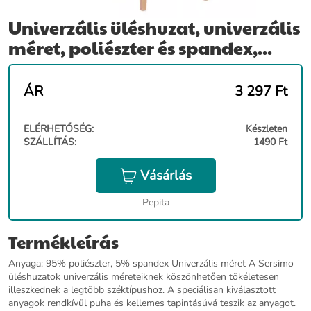
Univerzális üléshuzat, univerzális
méret, poliészter és spandex,...
ÁR
3 297
Ft
ELÉRHETŐSÉG:
Készleten
SZÁLLÍTÁS:
1490 Ft
Vásárlás
Pepita
Termékleírás
Anyaga: 95% poliészter, 5% spandex Univerzális méret A Sersimo
üléshuzatok univerzális méreteiknek köszönhetően tökéletesen
illeszkednek a legtöbb széktípushoz. A speciálisan kiválasztott
anyagok rendkívül puha és kellemes tapintásúvá teszik az anyagot.