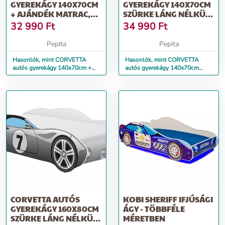
GYEREKÁGY 140X70CM
GYEREKÁGY 140X70CM
+ AJÁNDÉK MATRAC,
SZÜRKE LÁNG NÉLKÜL -
KÉK-FEHÉR
AJÁNDÉK MA...
32 990
Ft
34 990
Ft
Pepita
Pepita
Hasonlók, mint CORVETTA
Hasonlók, mint CORVETTA
autós gyerekágy 140x70cm +
autós gyerekágy 140x70cm
ajándék matrac, kék-fehér
szürke láng nélkül - ajándék
ma...
CORVETTA AUTÓS
KOBI SHERIFF IFJÚSÁGI
GYEREKÁGY 160X80CM
ÁGY - TÖBBFÉLE
SZÜRKE LÁNG NÉLKÜL -
MÉRETBEN