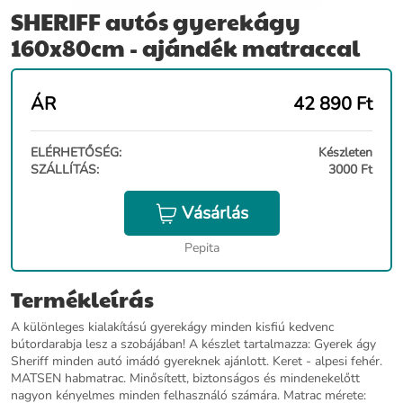
SHERIFF autós gyerekágy
160x80cm - ajándék matraccal
ÁR
42 890
Ft
ELÉRHETŐSÉG:
Készleten
SZÁLLÍTÁS:
3000 Ft
Vásárlás
Pepita
Termékleírás
A különleges kialakítású gyerekágy minden kisfiú kedvenc
bútordarabja lesz a szobájában! A készlet tartalmazza: Gyerek ágy
Sheriff minden autó imádó gyereknek ajánlott. Keret - alpesi fehér.
MATSEN habmatrac. Minősített, biztonságos és mindenekelőtt
nagyon kényelmes minden felhasználó számára. Matrac mérete: