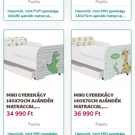
Pepita
Pepita
Hasonlók, mint PUFI gyerekágy
Hasonlók, mint MIKI gyerekágy
160x80 ajándék matraccal,
140x70cm ajándék matraccal,
ágyneműtartó nélkül - m...
ágyneműtartó nélkül - borz
MIKI GYEREKÁGY
MIKI GYEREKÁGY
140X70CM AJÁNDÉK
140X70CM AJÁNDÉK
MATRACCAL,
MATRACCAL,
ÁGYNEMŰTARTÓ
ÁGYNEMŰTARTÓ
34 990
Ft
36 990
Ft
NÉLKÜL- DINO
NÉLKÜL -...
Pepita
Pepita
Hasonlók, mint MIKI gyerekágy
Hasonlók, mint MIKI gyerekágy