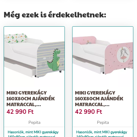
Még ezek is érdekelhetnek:
MIKI GYEREKÁGY
MIKI GYEREKÁGY
160X80CM AJÁNDÉK
160X80CM AJÁNDÉK
MATRACCAL,
MATRACCAL,
ÁGYNEMŰTARTÓ
ÁGYNEMŰTARTÓ
42 990
Ft
42 990
Ft
NÉLKÜL - DINO
NÉLKÜL-...
Pepita
Pepita
Hasonlók, mint MIKI gyerekágy
Hasonlók, mint MIKI gyerekágy