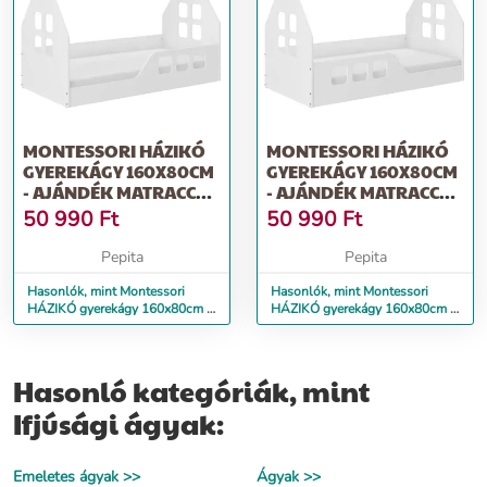
MONTESSORI HÁZIKÓ
MONTESSORI HÁZIKÓ
GYEREKÁGY 160X80CM
GYEREKÁGY 160X80CM
- AJÁNDÉK MATRACCAL
- AJÁNDÉK MATRACCAL
- JOBBOS
- BALOS
50 990
Ft
50 990
Ft
Pepita
Pepita
Hasonlók, mint Montessori
Hasonlók, mint Montessori
HÁZIKÓ gyerekágy 160x80cm -
HÁZIKÓ gyerekágy 160x80cm -
ajándék matraccal - jobbos
ajándék matraccal - balos
Hasonló kategóriák, mint
Ifjúsági ágyak:
Emeletes ágyak >>
Ágyak >>