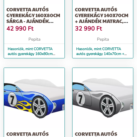
CORVETTA AUTÓS
CORVETTA AUTÓS
GYEREKÁGY 160X80CM
GYEREKÁGY 140X70CM
SÁRGA - AJÁNDÉK
+ AJÁNDÉK MATRAC,
MATRACCAL
PIROS
42 990
Ft
32 990
Ft
Pepita
Pepita
Hasonlók, mint CORVETTA
Hasonlók, mint CORVETTA
autós gyerekágy 160x80cm
autós gyerekágy 140x70cm +
sárga - ajándék matraccal
ajándék matrac, piros
CORVETTA AUTÓS
CORVETTA AUTÓS