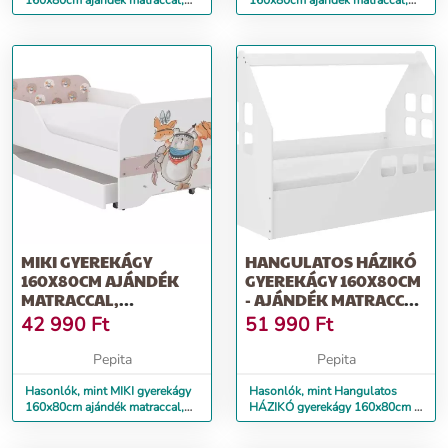
160x80cm ajándék matraccal,
160x80cm ajándék matraccal,
ágyneműtartó nélkül - dino
ágyneműtartó nélkül-...
MIKI GYEREKÁGY
HANGULATOS HÁZIKÓ
160X80CM AJÁNDÉK
GYEREKÁGY 160X80CM
MATRACCAL,
- AJÁNDÉK MATRACCAL
ÁGYNEMŰTARTÓ
- JOBBOS
42 990
Ft
51 990
Ft
NÉLKÜL - MACI
Pepita
Pepita
Hasonlók, mint MIKI gyerekágy
Hasonlók, mint Hangulatos
160x80cm ajándék matraccal,
HÁZIKÓ gyerekágy 160x80cm -
ágyneműtartó nélkül - maci
ajándék matraccal - jobbos