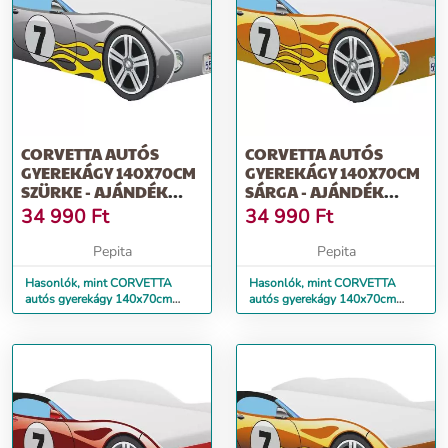
CORVETTA AUTÓS
CORVETTA AUTÓS
GYEREKÁGY 140X70CM
GYEREKÁGY 140X70CM
SZÜRKE - AJÁNDÉK
SÁRGA - AJÁNDÉK
MATRACCAL
MATRACCAL
34 990
Ft
34 990
Ft
Pepita
Pepita
Hasonlók, mint CORVETTA
Hasonlók, mint CORVETTA
autós gyerekágy 140x70cm
autós gyerekágy 140x70cm
szürke - ajándék matraccal
sárga - ajándék matraccal