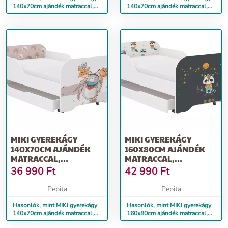
140x70cm ajándék matraccal,
140x70cm ajándék matraccal,
ágyneműtartó nélkül- dino
ágyneműtartó nélkül -...
MIKI GYEREKÁGY
MIKI GYEREKÁGY
140X70CM AJÁNDÉK
160X80CM AJÁNDÉK
MATRACCAL,
MATRACCAL,
ÁGYNEMŰTARTÓ
ÁGYNEMŰTARTÓ
36 990
Ft
42 990
Ft
NÉLKÜL - MACI
NÉLKÜL - BORZ
Pepita
Pepita
Hasonlók, mint MIKI gyerekágy
Hasonlók, mint MIKI gyerekágy
140x70cm ajándék matraccal,
160x80cm ajándék matraccal,
ágyneműtartó nélkül - maci
ágyneműtartó nélkül - borz