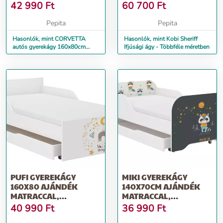
AJÁNDÉK MA...
42 990
Ft
60 700
Ft
Pepita
Pepita
Hasonlók, mint CORVETTA
Hasonlók, mint Kobi Sheriff
autós gyerekágy 160x80cm
Ifjúsági ágy - Többféle méretben
szürke láng nélkül - ajándék
ma...
PUFI GYEREKÁGY
MIKI GYEREKÁGY
160X80 AJÁNDÉK
140X70CM AJÁNDÉK
MATRACCAL,
MATRACCAL,
ÁGYNEMŰTARTÓ
ÁGYNEMŰTARTÓ
40 990
Ft
36 990
Ft
NÉLKÜL - M...
NÉLKÜL - BORZ