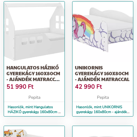
HANGULATOS HÁZIKÓ
UNIKORNIS
GYEREKÁGY 160X80CM
GYEREKÁGY 160X80CM
- AJÁNDÉK MATRACCAL
- AJÁNDÉK MATRACCAL
- BALOS
51 990
Ft
42 990
Ft
Pepita
Pepita
Hasonlók, mint Hangulatos
Hasonlók, mint UNIKORNIS
HÁZIKÓ gyerekágy 160x80cm -
gyerekágy 160x80cm - ajándék
ajándék matraccal - balos
matraccal