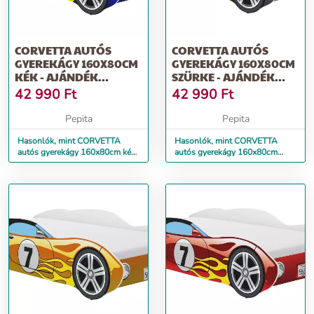
CORVETTA AUTÓS
CORVETTA AUTÓS
GYEREKÁGY 160X80CM
GYEREKÁGY 160X80CM
KÉK - AJÁNDÉK
SZÜRKE - AJÁNDÉK
MATRACCAL
MATRACCAL
42 990
Ft
42 990
Ft
Pepita
Pepita
Hasonlók, mint CORVETTA
Hasonlók, mint CORVETTA
autós gyerekágy 160x80cm kék
autós gyerekágy 160x80cm
- ajándék matraccal
szürke - ajándék matraccal