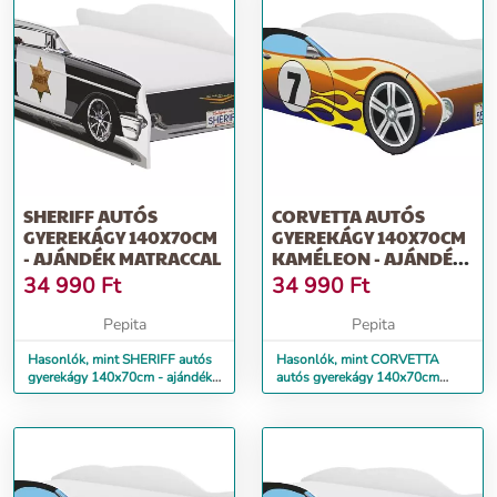
SHERIFF AUTÓS
CORVETTA AUTÓS
GYEREKÁGY 140X70CM
GYEREKÁGY 140X70CM
- AJÁNDÉK MATRACCAL
KAMÉLEON - AJÁNDÉK
MATRACCAL
34 990
Ft
34 990
Ft
Pepita
Pepita
Hasonlók, mint SHERIFF autós
Hasonlók, mint CORVETTA
gyerekágy 140x70cm - ajándék
autós gyerekágy 140x70cm
matraccal
kaméleon - ajándék matraccal