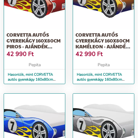
CORVETTA AUTÓS
CORVETTA AUTÓS
GYEREKÁGY 160X80CM
GYEREKÁGY 160X80CM
PIROS - AJÁNDÉK
KAMÉLEON - AJÁNDÉK
MATRACCAL
MATRACCAL
42 990
Ft
42 990
Ft
Pepita
Pepita
Hasonlók, mint CORVETTA
Hasonlók, mint CORVETTA
autós gyerekágy 160x80cm
autós gyerekágy 160x80cm
piros - ajándék matraccal
kaméleon - ajándék matraccal