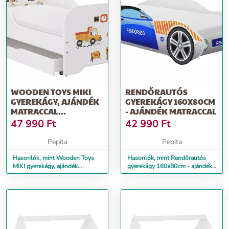
WOODEN TOYS MIKI
RENDŐRAUTÓS
GYEREKÁGY, AJÁNDÉK
GYEREKÁGY 160X80CM
MATRACCAL
- AJÁNDÉK MATRACCAL
(160X80CM),
47 990
Ft
42 990
Ft
ÁGYNEMŰ...
Pepita
Pepita
Hasonlók, mint Wooden Toys
Hasonlók, mint Rendőrautós
MIKI gyerekágy, ajándék
gyerekágy 160x80cm - ajándék
matraccal (160x80cm),
matraccal
ágynemű...