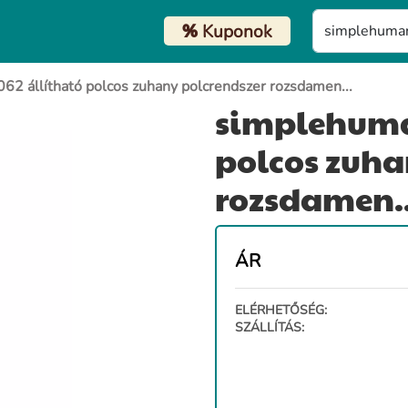
%
Kuponok
2 állítható polcos zuhany polcrendszer rozsdamen...
simplehuma
polcos zuha
rozsdamen..
ÁR
ELÉRHETŐSÉG:
SZÁLLÍTÁS: