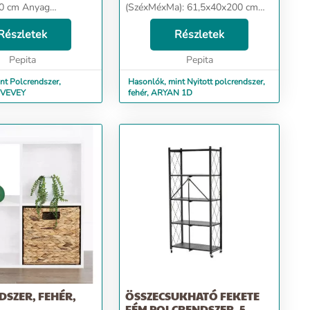
 Anyag
(SzéxMéxMa): 61,5x40x200 cm
Vonzó dizájn
Anyagvastagság: 1,6 cm
ódon elrendezett
Részletek
Fogantyúval Egyajtós Nyitott
Részletek
Polcokkal Rengeteg tárhely
Pepita
Pepita
Elegáns lábak Polc teherbírása: ...
nt Polcrendszer,
Hasonlók, mint Nyitott polcrendszer,
, VEVEY
fehér, ARYAN 1D
SZER, FEHÉR,
ÖSSZECSUKHATÓ FEKETE
FÉM POLCRENDSZER, 5