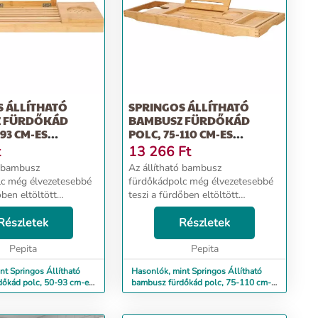
S ÁLLÍTHATÓ
SPRINGOS ÁLLÍTHATÓ
 FÜRDŐKÁD
BAMBUSZ FÜRDŐKÁD
-93 CM-ES
POLC, 75-110 CM-ES
C
KÁDPOLC
t
13 266
Ft
ó bambusz
Az állítható bambusz
c még élvezetesebbé
fürdőkádpolc még élvezetesebbé
őben eltöltött
teszi a fürdőben eltöltött
. Az általunk kínált 50-
pillanatokat. Az általunk kínált 75-
mányban állítható
Részletek
110 cm tartományban állítható
Részletek
szetes anyagból
polc, természetes anyagból
ozott felülettel...
Pepita
készült, lakkozott felülette...
Pepita
nt Springos Állítható
Hasonlók, mint Springos Állítható
dőkád polc, 50-93 cm-es
bambusz fürdőkád polc, 75-110 cm-
es kádpolc