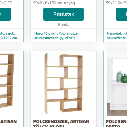
POLC ÉS
59x21,6x150 cm Anyag
59x21,6x150 cm
obai
vastagsága: 15 mm Vonzó dizájn
vastagsága: 15 mm 
 egy
k
Szokatlan módon elrendezett
Részletek
Szokatlan m
önállóan
polcok Többfunkciós Bontásban
polcok Többfunkciós Bontásban
okba
szállítva...
Pepita
szállítva...
lc, sarok,
Hasonlók, mint Polcrendszer,
Hasonlók, mi
 230/292 cm,
szürkésbarna tölgy, VEVEY
szürke/fehér
ARTISAN
POLCRENDSZER, ARTISAN
POLCREND
TÖLGY, KLOE I
PRETO