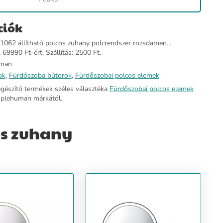
ciók
062 állítható polcos zuhany polcrendszer rozsdamen...
 69990 Ft-ért. Szállítás: 2500 Ft.
man
ok
,
Fürdőszoba bútorok
,
Fürdőszobai polcos elemek
egészítő termékek széles választéka
Fürdőszobai polcos elemek
mplehuman márkától.
os zuhany