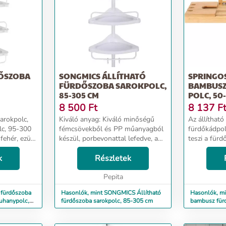
DŐSZOBA
SONGMICS ÁLLÍTHATÓ
SPRINGO
FÜRDŐSZOBA SAROKPOLC,
BAMBUSZ
85-305 CM
POLC, 50
300 CM
KÁDPOL
8 500
Ft
8 137
F
arokpolc,
Kiváló anyag: Kiváló minőségű
Az állíthat
lc, 95-300
fémcsövekből és PP műanyagból
fürdőkádpol
készül, porbevonattal lefedve, a
teszi a fürd
 acél, PP
csövek
pillanatokat
k
rozsdaállóak; megvastagodott PP
Részletek
93 cm tarto
a
műanyag tálcákkal megnő a
polc, termé
teherbírása Jó stabilitás: A tetején
Pepita
készült, lakk
lé...
ó fürdőszoba
Hasonlók, mint SONGMICS Állítható
Hasonlók, mi
zuhanypolc,
fürdőszoba sarokpolc, 85-305 cm
bambusz für
kádpolc