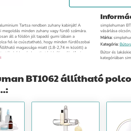
Informá
 aluminium Tartsa rendben zuhany kabinját! A
simplehuman BT1
ási megoldás minden zuhany vagy fürdő számára.
vásárlása olcsón,
an áll a földön jól tapadó gumi lábain a
Márka:
simplehu
polca fel-le csúsztatható, hogy minden fürdőszobai
Kategória:
Bútor
. Állítható magassága miatt (1.8-2,74 m között) a
Bútor és lakáski
artója bárhová akasztható, ideális a fürdőszivacs
 ↓
kategóriában si
tővé teszik a samponos, tusfürdős flakonok fejjel
orotvának, szivacsnak, fogkefének, minden elfér
obb minőségű anyagoknak és a minőségi gyártásnak
man BT1062 állítható polc
antálnak. Méret: 1.8-2.74 m doboz: 22 x 9 x 156
.: