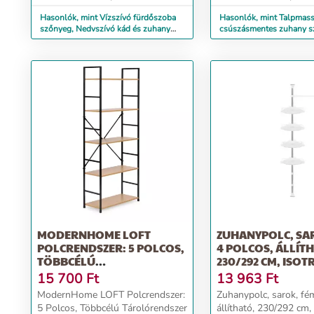
Hasonlók, mint Vízszívó fürdőszoba
Hasonlók, mint Talpmass
szőnyeg, Nedvszívó kád és zuhany
csúszásmentes zuhany s
kilépő
37x2 cm
MODERNHOME LOFT
ZUHANYPOLC, SA
POLCRENDSZER: 5 POLCOS,
4 POLCOS, ÁLLÍT
TÖBBCÉLÚ
230/292 CM, ISOT
TÁROLÓRENDSZER T...
15 700
Ft
13 963
Ft
ModernHome LOFT Polcrendszer:
Zuhanypolc, sarok, fém
5 Polcos, Többcélú Tárolórendszer
állítható, 230/292 cm,