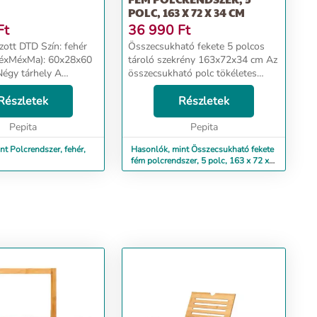
POLC, 163 X 72 X 34 CM
Ft
36 990
Ft
TD Szín: fehér
Összecsukható fekete 5 polcos
zéxMéxMa): 60x28x60
tároló szekrény 163x72x34 cm Az
összecsukható polc tökéletes
 nem a termék része
megoldás otthonába! A kerekek
rögzíteni A falhoz
Részletek
használatának köszönhetően
Részletek
 szükséges
pozicionálása rendkívül egyszerű
 a c...
Pepita
lesz. 2 kerék zárr...
Pepita
nt Polcrendszer, fehér,
Hasonlók, mint Összecsukható fekete
fém polcrendszer, 5 polc, 163 x 72 x
34 cm