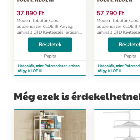
37 890
Ft
57 790
Ft
Modern többfunkciós
Modern többfunkciós
polcrendszer KLOE III Anyag:
polcrendszer KLOE II Anyag:
laminált DTD Kivitelezés: artisan
laminált DTD Kivitelezés: artisan
tölgy Méretek (SzéxMéxMa): 73-
tölgy Méretek (SzéxMéxMa): 73-
125x24x83 cm Bontásban
Részletek
125x24x138 cm Bontásban
Részlete
szállítva....
szállítva....
Pepita
Pepita
Hasonlók, mint Polcrendszer, artisan
Hasonlók, mint Polcrends
tölgy, KLOE III
tölgy, KLOE II
Még ezek is érdekelhetne