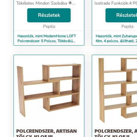
Tökéletes Minden Szobába 🌟
Isotrade Funkciók:4 
Amikor egy polcra gondolsz, mi
AKASZTÓ - a fürdősz
jut eszedbe? Egyszerűség,
Részletek
rendezőnek 4 polca és
Részlete
funkcionalitás, stílus? A
akasztója van, amely 
ModernHome LOFT Polcrendsz...
Pepita
különböző magasság
Pepita
állítható é...
Hasonlók, mint ModernHome LOFT
Hasonlók, mint Zuhanypo
Polcrendszer: 5 Polcos, Többcélú
fém, 4 polcos, állítható,
Tárolórendszer T...
Isotrade
POLCRENDSZER, ARTISAN
POLCRENDSZER, 
TÖLGY, KLOE III
TÖLGY, KLOE II