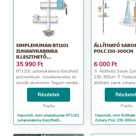
SIMPLEHUMAN BT1101
ÁLLÍTHATÓ SARO
ZUHANYKABINRA
POLC 230-300CM
ILLESZTHETŐ
POLCRENDSZER, ROZSDA...
35 990
Ft
6 000
Ft
BT1101 zuhanykabinra illeszhető
🚿 Állítható Sarok Zu
polcrendszer, rozsdamenetes és
230-300cm 🚿 Fedezze
eloxált aluminium Tegyen rendet
állítható sarok zuhany
zuhany kabinjában a mi
amely 4 polccal és eg
felakasztható fürdőszoba
Részletek
rendelkezik, amelyeket
Részlete
polcunkkal. Egyszerű szerelés:
függetlenül lehet kül
csak akassza az zuhanykabi...
Pepita
magasságokban beállíta
Pepita
Hasonlók, mint simplehuman BT1101
Hasonlók, mint Állítható
zuhanykabinra illeszthető
Zuhany Polc 230-300cm
polcrendszer, rozsda...