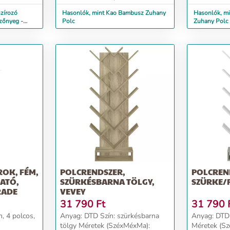
zírozó
Hasonlók, mint Kao Bambusz Zuhany
Hasonlók, m
zőnyeg -
Polc
Zuhany Polc
ROK, FÉM,
POLCRENDSZER,
POLCREN
HATÓ,
SZÜRKÉSBARNA TÖLGY,
SZÜRKE/F
RADE
VEVEY
31 790
Ft
31 790
, 4 polcos,
Anyag: DTD Szín: szürkésbarna
Anyag: DTD Szín: szürke/feh
tölgy Méretek (SzéxMéxMa):
Méretek (S