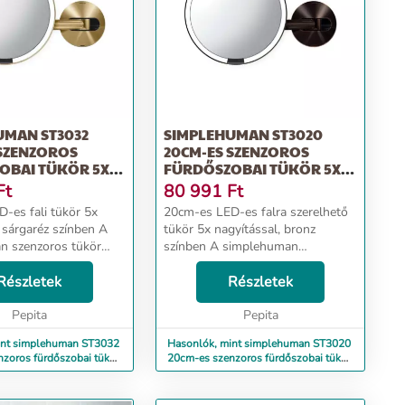
UMAN ST3032
SIMPLEHUMAN ST3020
 SZENZOROS
20CM-ES SZENZOROS
OBAI TÜKÖR 5X
FÜRDŐSZOBAI TÜKÖR 5X
.
NAGYÍTÁ...
Ft
80 991
Ft
-es fali tükör 5x
20cm-es LED-es falra szerelhető
, sárgaréz színben A
tükör 5x nagyítással, bronz
n szenzoros tükör
színben A simplehuman
sa automatikusan
szenzoros tükör megvilágítása
amikor Ön belenéz.
Részletek
automatikusan bekapcsol, amikor
Részletek
ége a Tru-Lux
Ön belenéz. Különlegessége a
, ami a természe...
Pepita
Tru-Lux fényrendszer, ami a...
Pepita
int simplehuman ST3032
Hasonlók, mint simplehuman ST3020
zoros fürdőszobai tükör
20cm-es szenzoros fürdőszobai tükör
5x nagyítá...