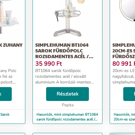
K ZUHANY
SIMPLEHUMAN BT1064
SIMPLEH
SAROK FÜRDŐPOLC
20CM-ES
ROZSDAMENTES ACÉL /
FÜRDŐSZ
ELOXÁLT AL...
NAGYÍTÁ..
35 990
Ft
80 991
hany Polc
BT1064 sarok fürdőpolc
20cm-es LED
 fel az
rozsdamentes acél / eloxált
nagyítással
 polcot,
aluminium A korrózió-mentes
simplehuma
y akasztóval
rozsdamentes acél zuhany sarok
megvilágítá
k
polcunkkal maximalizálhatja a
Részletek
bekapcsol, 
önböző
helykihasználást a fürdőkád vagy
Különlegess
ni és...
zuhanyzó sarkában. Az állít...
Pepita
fényrendszer
 Sarok
Hasonlók, mint simplehuman BT1064
Hasonlók, m
sarok fürdőpolc rozsdamentes acél /
20cm-es szen
eloxált al...
5x nagyítá...