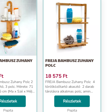
BAMBUSZ ZUHANY
FREJA BAMBUSZ ZUHANY
POLC
Ft
18 575
Ft
busz Zuhany Polc 2
FREJA Bambusz Zuhany Polc 4
polc. Mérete: 71
törölközőtartó akasztó 2 darab
,5 cm (Ma x Szé x Mé)
tárolásra alkalmas polc, amin
busz ...
elhelyezhetőek a tusfürdők és a
Részletek
fürdéshez szükséges kellékek A
Részletek
polcokon található vízelvezető
Pepita
hornyok se...
Pepita