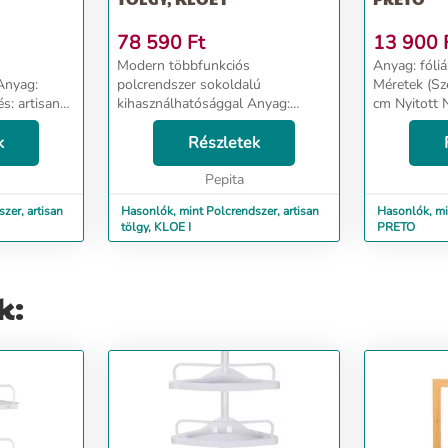
78 590
Ft
13 900
Modern többfunkciós
Anyag: fóliázott D
polcrendszer sokoldalú
Méretek (S
kihasználhatósággal Anyag:
cm Nyitott Négy tárhely A
laminált DTD, Kivitelezés: artisan
tárolódoboz
k
tölgy Méretek (SzéxMéxMa): 73-
Részletek
Ajánljuk falhoz 
125x33x188 cm Bontásban
rögzítéshez
szállítva...
Pepita
rögzítőanyag
zer, artisan
Hasonlók, mint Polcrendszer, artisan
Hasonlók, mi
tölgy, KLOE I
PRETO
k: