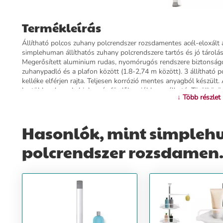
Termékleírás
Állítható polcos zuhany polcrendszer rozsdamentes acél-eloxált
simplehuman állíthatós zuhany polcrendszere tartós és jó tárol
Megerősített aluminium rudas, nyomórugós rendszere biztonságos
zuhanypadló és a plafon között (1.8-2,74 m között). 3 állítható 
kelléke elférjen rajta. Teljesen korrózió mentes anyagból készült
legtöbb zuhany kabinban és fürdőben jól használható. Törülközö t
↓ Több részlet
vagy mosdóruha felakasztásához. Speciálisan kivágott polcai lehe
lefelé állítását és egyszersmind a gyors adagolást. Helye van a b
rajta, amire a fürdés-zuhanyozás közben szüksége lehet. A legj
Hasonlók, mint simplehu
köszönhetően termékeink hosszú évekig üzembiztos működést gar
cm
polcrendszer rozsdamen..
További információ>>