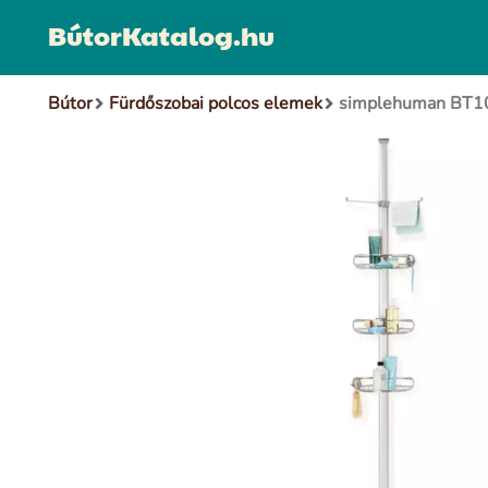
BútorKatalog.hu
Bútor
Fürdőszobai polcos elemek
simplehuman BT106