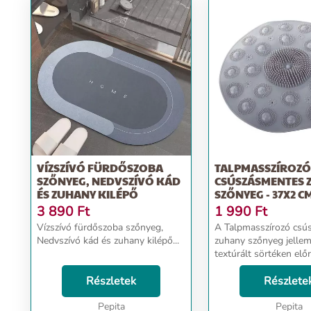
VÍZSZÍVÓ FÜRDŐSZOBA
TALPMASSZÍROZÓ
SZŐNYEG, NEDVSZÍVÓ KÁD
CSÚSZÁSMENTES 
ÉS ZUHANY KILÉPŐ
SZŐNYEG - 37X2 C
3 890
Ft
1 990
Ft
Vízszívó fürdőszoba szőnyeg,
A Talpmasszírozó csú
Nedvszívó kád és zuhany kilépő...
zuhany szőnyeg jellem
textúrált sörtéken elő
mozgatva masszírozha
Részletek
ami enyhíti a fáradtság
Részlete
serkenti a vérkeringést
Pepita
Környezetbarát PV...
Pepita