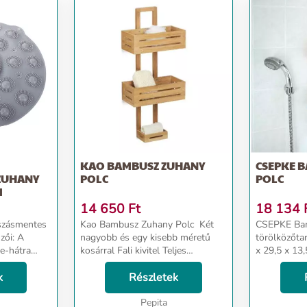
KAO BAMBUSZ ZUHANY
CSEPKE 
ZUHANY
POLC
POLC
M
14 650
Ft
18 134
szásmentes
Kao Bambusz Zuhany Polc Két
CSEPKE Bam
zői: A
nagyobb és egy kisebb méretű
törölközőtartó, 3 
re-hátra
kosárral Fali kivitel Teljes
x 29,5 x 13
tod a lábad,
egészében bambuszból készült
Anyaga: Bam
 érzetét és
k
Mérete: 65 x 28 x 15,5 cm (Ma x
Részletek
.
Szé x Mé) Nagyobb polcok belső
mérete: 8 x 2...
Pepita