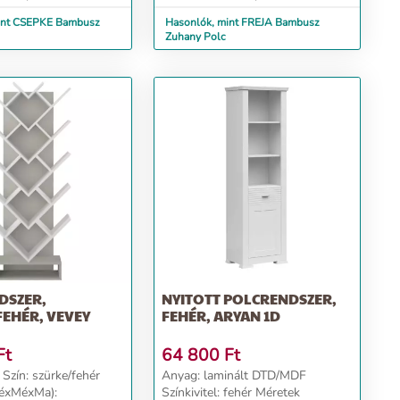
int CSEPKE Bambusz
Hasonlók, mint FREJA Bambusz
Zuhany Polc
DSZER,
NYITOTT POLCRENDSZER,
EHÉR, VEVEY
FEHÉR, ARYAN 1D
Ft
64 800
Ft
ér
Anyag: laminált DTD/MDF
zéxMéxMa):
Színkivitel: fehér Méretek