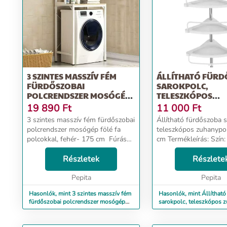
3 SZINTES MASSZÍV FÉM
ÁLLÍTHATÓ FÜR
FÜRDŐSZOBAI
SAROKPOLC,
POLCRENDSZER MOSÓGÉP
TELESZKÓPOS
FÖLÉ FA PO...
ZUHANYPOLC, 95-
19 890
Ft
11 000
Ft
3 szintes masszív fém fürdőszobai
Állítható fürdőszoba s
polcrendszer mosógép fölé fa
teleszkópos zuhanypo
polcokkal, fehér- 175 cm Fúrás
cm Termékleírás: Szín: fehér, ezüst
és bontás nélkül telepíthető,
Anyaga: rozsdamentes
könnyen összeszerelhető
Részletek
műanyag, ABS, PVC Megfelelő
Részlete
fürdőszobai tároló, mely mosógép
magasság a padlótól 
vagy szárítógép fö...
Pepita
mennyezetig: 95...
Pepita
Hasonlók, mint 3 szintes masszív fém
Hasonlók, mint Állíthat
fürdőszobai polcrendszer mosógép
sarokpolc, teleszkópos 
fölé fa po...
95-300 cm