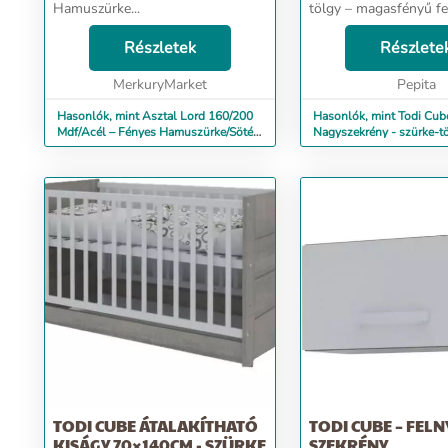
Hamuszürke...
tölgy – magasfényű f
színkombinációjával
Részletek
természetességet és 
Részlete
áraszt. Jellemzői: - A Cube
MerkuryMarket
nagyszekrény ajtajai m
Pepita
Hasonlók, mint Asztal Lord 160/200
Hasonlók, mint Todi Cub
Mdf/Acél – Fényes Hamuszürke/Sötét
Nagyszekrény - szürke-t
Hamuszürke
TODI CUBE ÁTALAKÍTHATÓ
TODI CUBE – FELN
KISÁGY 70×140CM - SZÜRKE
SZEKRÉNY