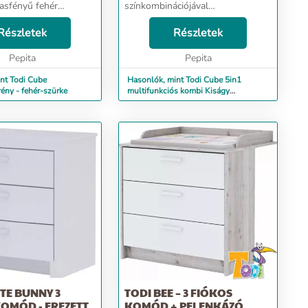
asfényű fehér
színkombinációjával
ciójával
természetességet és melegséget
séget és melegséget
Részletek
áraszt. A Cube 5in1 multifunkciós
Részletek
ube gardróbszekrény
kombiágy 2 éves korig
ál arra törekedtünk,...
Pepita
babaágyként, 2-8 éves kor között
Pepita
juniorágyk...
nt Todi Cube
Hasonlók, mint Todi Cube 5in1
ény - fehér-szürke
multifunkciós kombi Kiságy
70x120cm - szürke
TE BUNNY 3
TODI BEE – 3 FIÓKOS
OMÓD - EREZETT
KOMÓD + PELENKÁZÓ