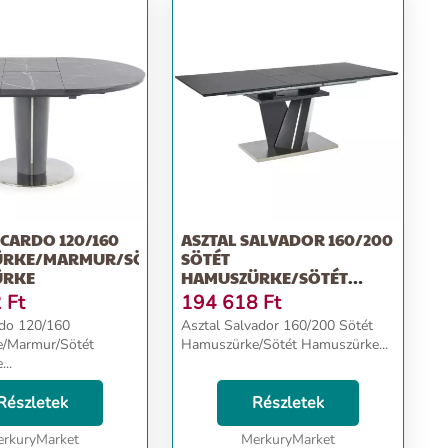
ICARDO 120/160
ASZTAL SALVADOR 160/200
ÜRKE/MARMUR/SÖTÉT
SÖTÉT
ÜRKE
HAMUSZÜRKE/SÖTÉT
HAMUSZÜRKE
2
Ft
194 618
Ft
rdo 120/160
Asztal Salvador 160/200 Sötét
/Marmur/Sötét
Hamuszürke/Sötét Hamuszürke...
..
Részletek
Részletek
rkuryMarket
MerkuryMarket