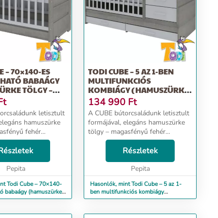
E – 70×140-ES
TODI CUBE – 5 AZ 1-BEN
THATÓ BABAÁGY
MULTIFUNKCIÓS
ÜRKE TÖLGY –
KOMBIÁGY (HAMUSZÜRKE
TÖLGY –...
Ft
134 990
Ft
rcsaládunk letisztult
A CUBE bútorcsaládunk letisztult
 elegáns hamuszürke
formájával, elegáns hamuszürke
asfényű fehér
tölgy – magasfényű fehér
ciójával
színkombinációjával
séget és melegséget
Részletek
természetességet és melegséget
Részletek
áraszt. A maximális
 babaágy tökélete...
Pepita
helykihasználást szem előtt tartva
Pepita
terv...
nt Todi Cube – 70×140-
Hasonlók, mint Todi Cube – 5 az 1-
ató babaágy (hamuszürke
ben multifunkciós kombiágy
(hamuszürke tölgy –...