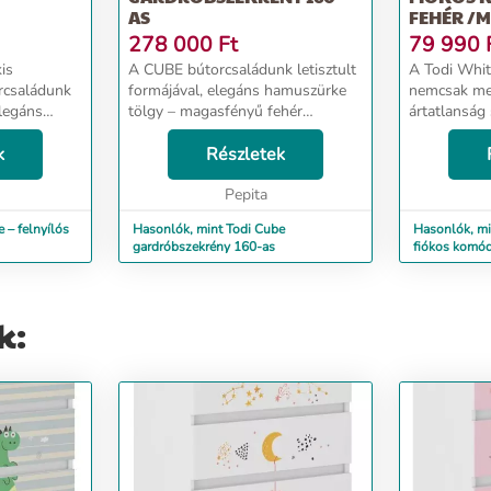
AS
FEHÉR /
FEHÉR
278 000
Ft
79 990
is
A CUBE bútorcsaládunk letisztult
A Todi Whit
rcsaládunk
formájával, elegáns hamuszürke
nemcsak me
elegáns
tölgy – magasfényű fehér
ártatlanság 
magasfényű
színkombinációjával
a legmegfe
ával
k
természetességet és melegséget
Részletek
számára, ha
melegséget
áraszt. A Cube gardróbszekrény
bútorcsalád
 k...
kialakításánál arra törekedt...
Pepita
modern, szö
 – felnyílós
Hasonlók, mint Todi Cube
Hasonlók, mi
gardróbszekrény 160-as
fiókos komód 
/magasfényű 
k: