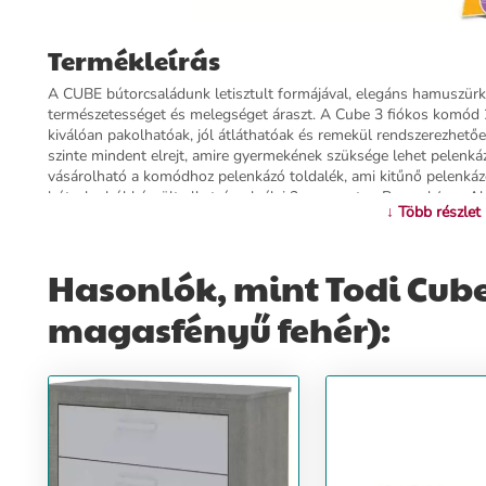
Termékleírás
A CUBE bútorcsaládunk letisztult formájával, elegáns hamuszürk
természetességet és melegséget áraszt. A Cube 3 fiókos komód 
kiválóan pakolhatóak, jól átláthatóak és remekül rendszerezhet
szinte mindent elrejt, amire gyermekének szüksége lehet pelenká
vásárolható a komódhoz pelenkázó toldalék, ami kitűnő pelenkáz
bútorlapból készült alkatrészek élei 2 mm vastag Pvc-vel (un.: 
↓ Több részlet
élfóliákhoz képest sokkal magasabb élettartamot biztosítanak. L
összeszerelési útmutatót mellékeljük, amivel könnyen összeszer
elemét fékezős ajtóval és teljesen kihúzható golyóscsapágyas fiók
Hasonlók, mint Todi Cube
illusztráció, eltérhet a valóságtól!Méretek: – külső méret: szél
A gyerekbútor megfelel az Európai Unió és a Magyar Szabványügyi
magasfényű fehér):
feltüntett ár kizárólag a komódra vonatkozik! A pelenkázó toldalék
külön lehet megvásárolni.Gyártási idő: 4-6 hét
További információ>>