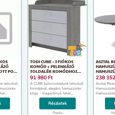
ÓKOS
TODI CUBE – 3 FIÓKOS
ASZTAL R
KÁZÓ
KOMÓD + PELENKÁZÓ
HAMUSZ
TOLDALÉK KOMÓDHOZ
HAMUSZ
(HAMUSZ...
91 980
Ft
238 35
 letisztult
A CUBE bútorcsaládunk letisztult
Asztal Rica
hamuszürke
formájával, elegáns hamuszürke
Hamuszürke
ehér
tölgy – magasfényű fehér
Hamuszürke.
színkombinációjával
melegséget
k
természetességet és melegséget
Részletek
áraszt. A Cube 3 fiókos komód 23
delk...
cm magas fiókokkal rendelk...
Pepita
Me