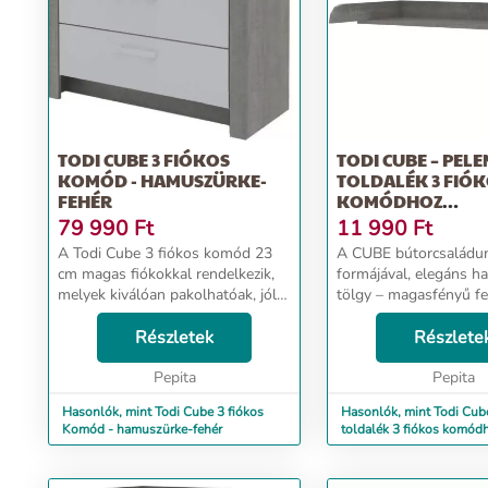
TODI CUBE 3 FIÓKOS
TODI CUBE – PEL
KOMÓD - HAMUSZÜRKE-
TOLDALÉK 3 FIÓ
FEHÉR
KOMÓDHOZ
(HAMUSZÜRKE T
79 990
Ft
11 990
Ft
A Todi Cube 3 fiókos komód 23
A CUBE bútorcsaládunk
cm magas fiókokkal rendelkezik,
formájával, elegáns 
melyek kiválóan pakolhatóak, jól
tölgy – magasfényű f
átláthatóak és remekül
színkombinációjával
rendszerezhetőek. Ebbe a
Részletek
természetességet és 
Részlete
komódba biztosan elfér amire a
áraszt. A Cube pelenkázó toldalék
gyermeknek szüksége lehet ...
Pepita
a 8 cm magas leesésgát
Pepita
Hasonlók, mint Todi Cube 3 fiókos
Hasonlók, mint Todi Cub
Komód - hamuszürke-fehér
toldalék 3 fiókos komód
(hamuszürke tölgy)