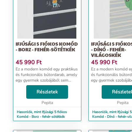
IFJÚSÁGI 5 FIÓKOS KOMÓD
IFJÚSÁGI 5 FIÓK
- BORZ - FEHÉR-SÖTÉTKÉK
- DÍNÓ - FEHÉR-
VILÁGOSKÉK
45 990
Ft
45 990
Ft
Ez a modern komód egy praktikus
Ez a modern komód eg
és funkcionális bútordarab, amely
és funkcionális bútor
egy gyermek szobájából sem
egy gyermek szobájáb
hiányozhat. Ergonomikus méretei
hiányozhat. Ergonomi
biztosítják a szoba egyszerű
Részletek
biztosítják a szoba eg
Részlete
berendezését. A komód
berendezését. A kom
forgácslemezből készült,...
Pepita
forgácslemezből készült
Pepita
Hasonlók, mint Ifjúsági 5 fiókos
Hasonlók, mint Ifjúsági 5
Komód - Borz - fehér-sötétkék
Komód - Dínó - fehér-vi