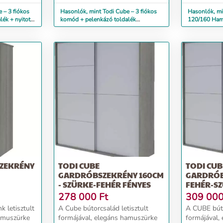
 – 3 fiókos
Hasonlók, mint Todi Cube – 3 fiókos
Hasonlók, mi
itott
komód + pelenkázó toldalék
120/160 Ham
komódhoz (hamusz...
Hamuszürke
SZEKRÉNY
TODI CUBE
TODI CUB
GARDRÓBSZEKRÉNY 160CM
GARDRÓB
- SZÜRKE-FEHÉR FÉNYES
FEHÉR-S
278 000
Ft
309 00
 letisztult
A Cube bútorcsalád letisztult
A CUBE búto
hamuszürke
formájával, elegáns hamuszürke
formájával,