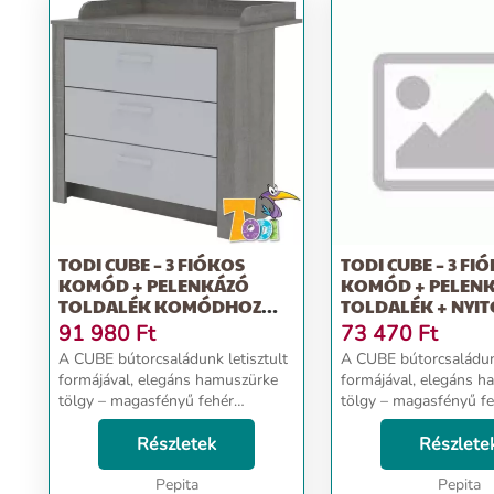
TODI CUBE – 3 FIÓKOS
TODI CUBE – 3 FI
KOMÓD + PELENKÁZÓ
KOMÓD + PELEN
TOLDALÉK KOMÓDHOZ
TOLDALÉK + NYITOTT POLC
(HAMUSZÜ...
A...
91 980
Ft
73 470
Ft
A CUBE bútorcsaládunk letisztult
A CUBE bútorcsaládunk
formájával, elegáns hamuszürke
formájával, elegáns 
tölgy – magasfényű fehér
tölgy – magasfényű f
színkombinációjával
színkombinációjával
természetességet és melegséget
Részletek
természetességet és 
Részlete
áraszt. A Cube 3 fiókos komód 23
áraszt. A Cube 3 fiókos komód 23
cm magas fiókokkal rendelke...
Pepita
cm magas fiókokkal ren
Pepita