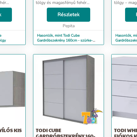
ehér
tölgy és magasfényű fehér
tölgy – mag
színkombinációjával
színkombiná
melegséget
k
természetességet és melegséget
Részletek
természetes
áraszt. A Cube gardróbszekrény
áraszt. A C
ögött 5 p...
kialakításánál arra törekedtünk...
Pepita
kialakításán
e
Hasonlók, mint Todi Cube
Hasonlók, mi
ölgy
Gardróbszekrény 160cm - szürke-
Gardróbszekr
fehér fényes
YÍLÓS KIS
TODI CUBE
TODI WHI
GARDRÓBSZEKRÉNY 160-
FIÓKOS K