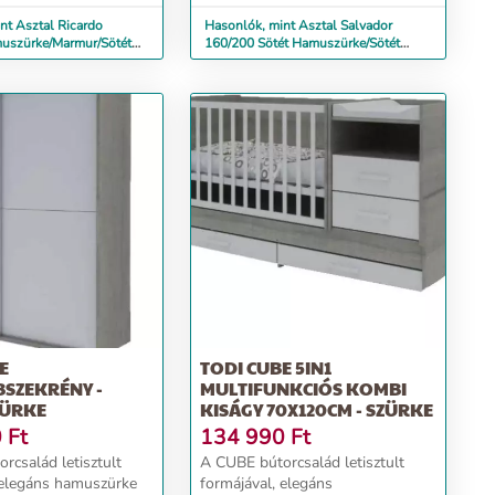
nt Asztal Ricardo
Hasonlók, mint Asztal Salvador
uszürke/Marmur/Sötét
160/200 Sötét Hamuszürke/Sötét
Hamuszürke
E
TODI CUBE 5IN1
SZEKRÉNY -
MULTIFUNKCIÓS KOMBI
ZÜRKE
KISÁGY 70X120CM - SZÜRKE
0
Ft
134 990
Ft
rcsalád letisztult
A CUBE bútorcsalád letisztult
 elegáns hamuszürke
formájával, elegáns