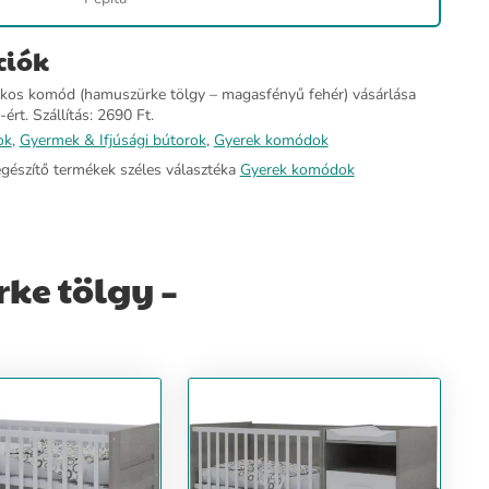
ciók
ókos komód (hamuszürke tölgy – magasfényű fehér) vásárlása
ért. Szállítás: 2690 Ft.
ok
,
Gyermek & Ifjúsági bútorok
,
Gyerek komódok
egészítő termékek széles választéka
Gyerek komódok
ke tölgy –