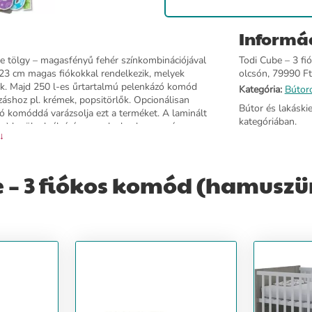
Informá
e tölgy – magasfényű fehér színkombinációjával
Todi Cube – 3 fi
23 cm magas fiókokkal rendelkezik, melyek
olcsón, 79990 Ft-
őek. Majd 250 l-es űrtartalmú pelenkázó komód
Kategória:
Bútor
záshoz pl. krémek, popsitörlők. Opcionálisan
Bútor és lakáski
ó komóddá varázsolja ezt a terméket. A laminált
kategóriában.
Abs) kerülnek élzárásra, melyek a hagyományos
 ↓
apra szerelve kerül becsomagolásra, az
elheti bútorát. A Cube bútorcsaládunk minden
csúszókkal ellátott fiókokkal gyártjuk. A kép
 – 3 fiókos komód (hamuszür
essége: 96 cm x magassága: 85 cm x mélysége: 41 cm.
 Testület által előírt szigorú szabványoknak.A
ot,polcbetétet és nyitott polcot a toldalék alá