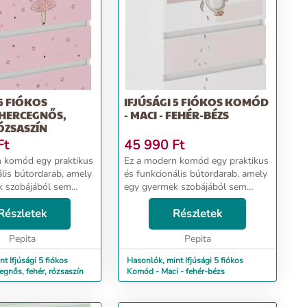
 5 FIÓKOS
IFJÚSÁGI 5 FIÓKOS KOMÓD
HERCEGNŐS,
- MACI - FEHÉR-BÉZS
ÓZSASZÍN
Ft
45 990
Ft
 komód egy praktikus
Ez a modern komód egy praktikus
ális bútordarab, amely
és funkcionális bútordarab, amely
k szobájából sem
egy gyermek szobájából sem
 Ergonomikus méretei
hiányozhat. Ergonomikus méretei
a szoba egyszerű
Részletek
biztosítják a szoba egyszerű
Részletek
ét. A komód
berendezését. A komód
ből készült,...
Pepita
forgácslemezből készült,...
Pepita
t Ifjúsági 5 fiókos
Hasonlók, mint Ifjúsági 5 fiókos
gnős, fehér, rózsaszín
Komód - Maci - fehér-bézs