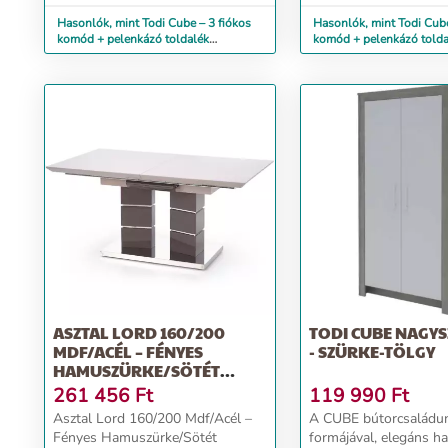
Hasonlók, mint Todi Cube – 3 fiókos
Hasonlók, mint Todi Cube
komód + pelenkázó toldalék
komód + pelenkázó toldalék + ny
komódhoz (hamuszü...
polc a...
ASZTAL LORD 160/200
TODI CUBE NAGY
MDF/ACÉL – FÉNYES
- SZÜRKE-TÖLGY
HAMUSZÜRKE/SÖTÉT
HAMUSZÜRKE
261 456
Ft
119 990
Ft
Asztal Lord 160/200 Mdf/Acél –
A CUBE bútorcsaládunk
Fényes Hamuszürke/Sötét
formájával, elegáns 