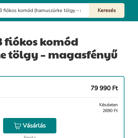
 3 fiókos komód
e tölgy – magasfényű
79 990
Ft
Készleten
2690 Ft
Vásárlás
Pepita