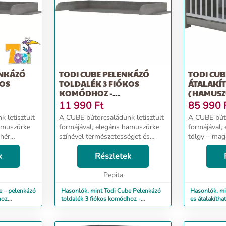
ENKÁZÓ
TODI CUBE PELENKÁZÓ
TODI CUB
KOS
TOLDALÉK 3 FIÓKOS
ÁTALAKÍ
KOMÓDHOZ -
(HAMUSZ
ÖLGY)
HAMUSZÜRKE
MA...
11 990
Ft
85 990
 letisztult
A CUBE bútorcsaládunk letisztult
A CUBE búto
hamuszürke
formájával, elegáns hamuszürke
formájával,
ehér
színével természetességet és
tölgy – mag
melegséget áraszt. Jellemzői: - A
színkombiná
melegséget
k
Cube pelenkázó toldalék a 8 cm
Részletek
természetes
magas leesésgátlójával
áraszt. A Cube 70 x 140 cm-es
lój...
megakadályozza gye...
Pepita
átalakítható
e – pelenkázó
Hasonlók, mint Todi Cube Pelenkázó
Hasonlók, mi
hoz
toldalék 3 fiókos komódhoz -
es átalakíth
hamuszürke
tölgy – ma...