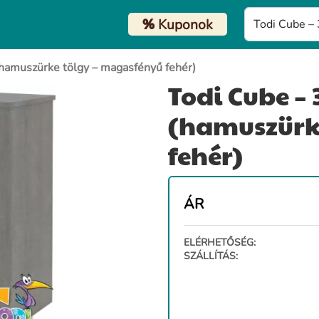
%
Kuponok
(hamuszürke tölgy – magasfényű fehér)
Todi Cube –
(hamuszürk
fehér)
ÁR
ELÉRHETŐSÉG:
SZÁLLÍTÁS: