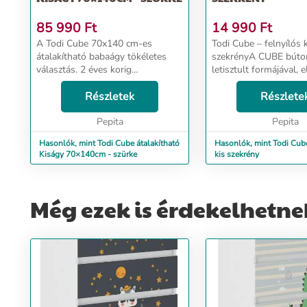
85 990
Ft
14 990
Ft
A Todi Cube 70x140 cm-es
Todi Cube – felnyílós k
átalakítható babaágy tökéletes
szekrényA CUBE búto
választás. 2 éves korig
letisztult formájával, 
babaágyként, 2-6 éves kor között
hamuszürke tölgy – 
junior ágyként használható.
Részletek
fehér színkombinációj
Részlete
Jellemzői: - A fekvőfelület több
természetességet és 
magasságban állítható, a...
Pepita
áraszt. A Cube felnyílós
Pepita
Hasonlók, mint Todi Cube átalakítható
Hasonlók, mint Todi Cube
Kiságy 70×140cm - szürke
kis szekrény
Még ezek is érdekelhetne