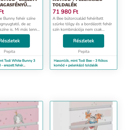
MAGASFÉNYŰ
TOLDALÉK
Ft
71 980
Ft
e Bunny fehér színe
A Bee bútorcsalád fehérített
gnyugtató, de az
szürke tölgy és a bordázott fehér
színe is. Mi más lenne
szín kombinációja nem csak
lelőbb gyermekünk
divatos, de elengedhetetlen része
 nem ez a hófehér
Részletek
egy trendi babaszobának. A
Részletek
. A White Bunny
bútorok követik az egyszerű, de
gletes formá...
Pepita
nagyszerűség elvé...
Pepita
nt Todi White Bunny 3
Hasonlók, mint Todi Bee – 3 fiókos
- erezett fehér
komód + pelenkázó toldalék
fehér