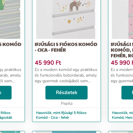
OS KOMÓD
IFJÚSÁGI 5 FIÓKOS KOMÓD
IFJÚSÁGI
- CICA - FEHÉR
KOMÓD, 
FEHÉR, R
45 990
Ft
45 990
y praktikus
Ez a modern komód egy praktikus
Ez a modern
darab, amely
és funkcionális bútordarab, amely
és funkcion
ól sem
egy gyermek szobájából sem
egy gyerme
kus méretei
hiányozhat. Ergonomikus méretei
hiányozhat.
yszerű
k
biztosítják a szoba egyszerű
Részletek
biztosítják 
ód
berendezését. A komód
berendezés
,...
forgácslemezből készült,...
Pepita
forgácslemez
 fiókos
Hasonlók, mint Ifjúsági 5 fiókos
Hasonlók, min
lágoskék
Komód - Cica - fehér
Komód, Herce