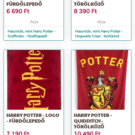
FÜRDŐLEPEDŐ
TÖRÖLKÖZŐ
6 690
Ft
8 390
Ft
Alza
Alza
Hasonlók, mint Harry Potter -
Hasonlók, mint Harry Potter -
Gryffindor - fürdőlepedő
Hogwarts Crest - törölköző
HARRY POTTER - LOGO
HARRY POTTER -
- FÜRDŐLEPEDŐ
QUIDDITCH -
TÖRÖLKÖZŐ
7 190
Ft
10 490
Ft