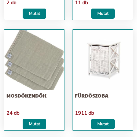
2 db
11 db
Mutat
Mutat
MOSDÓKENDŐK
FÜRDŐSZOBA
24 db
1911 db
Mutat
Mutat