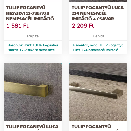
TULIP FOGANTYÚ
TULIP FOGANTYÚ LUCA
HRAZDA 12-736/778
224 NEMESACÉL
NEMESACÉL IMITÁCIÓ +
IMITÁCIÓ + CSAVAR
CSAVAR
1 581
Ft
2 209
Ft
Pepita
Pepita
Hasonlók, mint TULIP Fogantyú
Hasonlók, mint TULIP Fogantyú
Hrazda 12-736/778 nemesacél
Luca 224 nemesacél imitáció +
imitáció + csavar
csavar
TULIP FOGANTYÚ LUCA
TULIP FOGANTYÚ