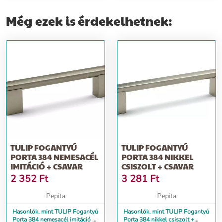
Még ezek is érdekelhetnek:
TULIP FOGANTYÚ
TULIP FOGANTYÚ
PORTA 384 NEMESACÉL
PORTA 384 NIKKEL
IMITÁCIÓ + CSAVAR
CSISZOLT + CSAVAR
2 352
Ft
3 281
Ft
Pepita
Pepita
Hasonlók, mint TULIP Fogantyú
Hasonlók, mint TULIP Fogantyú
Porta 384 nemesacél imitáció +
Porta 384 nikkel csiszolt +