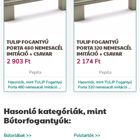
TULIP FOGANTYÚ
TULIP FOGANTYÚ
PORTA 480 NEMESACÉL
PORTA 320 NEMESACÉL
IMITÁCIÓ + CSAVAR
IMITÁCIÓ + CSAVAR
2 903
Ft
2 174
Ft
Pepita
Pepita
Hasonlók, mint TULIP Fogantyú
Hasonlók, mint TULIP Fogantyú
Porta 480 nemesacél imitáció +
Porta 320 nemesacél imitáció +
csavar
csavar
Hasonló kategóriák, mint
Bútorfogantyúk:
Bútorlábak >>
Polctartók >>