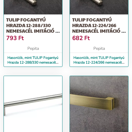
TULIP FOGANTYÚ
TULIP FOGANTYÚ
HRAZDA 12-288/330
HRAZDA 12-224/266
NEMESACÉL IMITÁCIÓ +
NEMESACÉL IMITÁCIÓ +
CSAVAR
CSAVAR
793
Ft
682
Ft
Pepita
Pepita
Hasonlók, mint TULIP Fogantyú
Hasonlók, mint TULIP Fogantyú
Hrazda 12-288/330 nemesacél
Hrazda 12-224/266 nemesacél
imitáció + csavar
imitáció + csavar