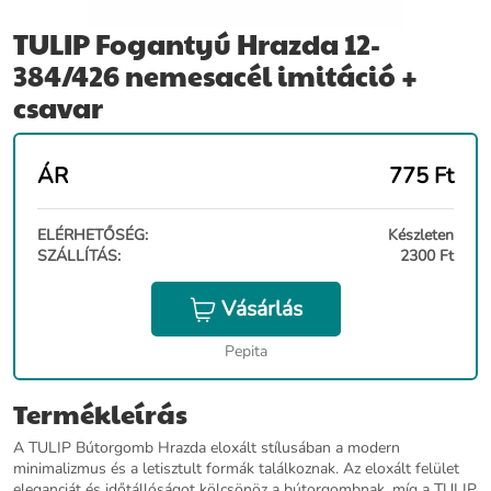
TULIP Fogantyú Hrazda 12-
384/426 nemesacél imitáció +
csavar
ÁR
775
Ft
ELÉRHETŐSÉG:
Készleten
SZÁLLÍTÁS:
2300 Ft
Vásárlás
Pepita
Termékleírás
A TULIP Bútorgomb Hrazda eloxált stílusában a modern
minimalizmus és a letisztult formák találkoznak. Az eloxált felület
eleganciát és időtállóságot kölcsönöz a bútorgombnak, míg a TULIP