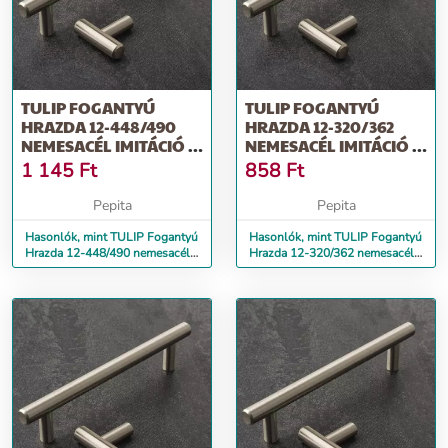
TULIP FOGANTYÚ
TULIP FOGANTYÚ
HRAZDA 12-448/490
HRAZDA 12-320/362
NEMESACÉL IMITÁCIÓ +
NEMESACÉL IMITÁCIÓ +
CSAVAR
CSAVAR
1 145
Ft
858
Ft
Pepita
Pepita
Hasonlók, mint TULIP Fogantyú
Hasonlók, mint TULIP Fogantyú
Hrazda 12-448/490 nemesacél
Hrazda 12-320/362 nemesacél
imitáció + csavar
imitáció + csavar