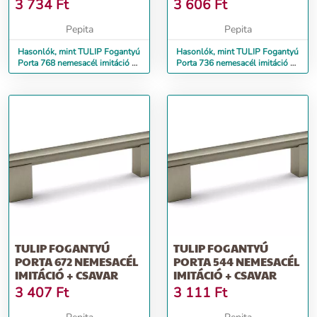
3 734
Ft
3 606
Ft
Pepita
Pepita
Hasonlók, mint TULIP Fogantyú
Hasonlók, mint TULIP Fogantyú
Porta 768 nemesacél imitáció +
Porta 736 nemesacél imitáció +
csavar
csavar
TULIP FOGANTYÚ
TULIP FOGANTYÚ
PORTA 672 NEMESACÉL
PORTA 544 NEMESACÉL
IMITÁCIÓ + CSAVAR
IMITÁCIÓ + CSAVAR
3 407
Ft
3 111
Ft