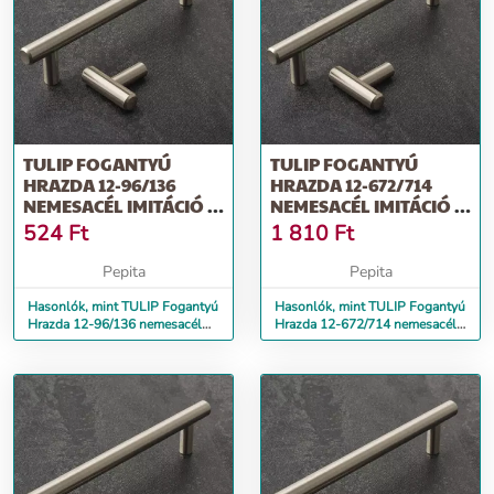
TULIP FOGANTYÚ
TULIP FOGANTYÚ
HRAZDA 12-96/136
HRAZDA 12-672/714
NEMESACÉL IMITÁCIÓ +
NEMESACÉL IMITÁCIÓ +
CSAVAR
CSAVAR
524
Ft
1 810
Ft
Pepita
Pepita
Hasonlók, mint TULIP Fogantyú
Hasonlók, mint TULIP Fogantyú
Hrazda 12-96/136 nemesacél
Hrazda 12-672/714 nemesacél
imitáció + csavar
imitáció + csavar