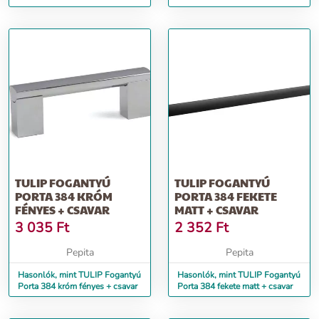
csavar
csavar
TULIP FOGANTYÚ
TULIP FOGANTYÚ
PORTA 384 KRÓM
PORTA 384 FEKETE
FÉNYES + CSAVAR
MATT + CSAVAR
3 035
Ft
2 352
Ft
Pepita
Pepita
Hasonlók, mint TULIP Fogantyú
Hasonlók, mint TULIP Fogantyú
Porta 384 króm fényes + csavar
Porta 384 fekete matt + csavar