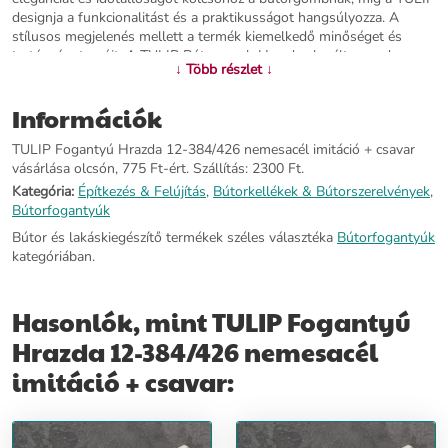
designja a funkcionalitást és a praktikusságot hangsúlyozza. A
stílusos megjelenés mellett a termék kiemelkedő minőséget és
tartósságot nyújt. A TULIP Bútorgomb Hrazda eloxált a modern
↓ Több részlet ↓
lakberendezési stílus kedvelőinek ideális választása lehet, akik
értékelik a letisztultságot és a tökéletes összhangot a térben.
Információk
További információ>>
TULIP Fogantyú Hrazda 12-384/426 nemesacél imitáció + csavar
vásárlása olcsón, 775 Ft-ért. Szállítás: 2300 Ft.
Kategória:
Építkezés & Felújítás
,
Bútorkellékek & Bútorszerelvények
,
Bútorfogantyúk
Bútor és lakáskiegészítő termékek széles választéka
Bútorfogantyúk
kategóriában.
Hasonlók, mint TULIP Fogantyú
Hrazda 12-384/426 nemesacél
imitáció + csavar: