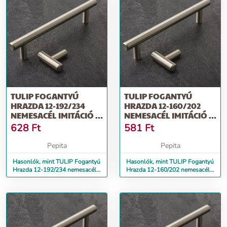
TULIP FOGANTYÚ
TULIP FOGANTYÚ
HRAZDA 12-192/234
HRAZDA 12-160/202
NEMESACÉL IMITÁCIÓ +
NEMESACÉL IMITÁCIÓ +
CSAVAR
CSAVAR
628
Ft
581
Ft
Pepita
Pepita
Hasonlók, mint TULIP Fogantyú
Hasonlók, mint TULIP Fogantyú
Hrazda 12-192/234 nemesacél
Hrazda 12-160/202 nemesacél
imitáció + csavar
imitáció + csavar