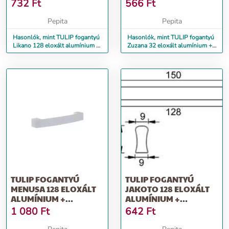
CSAVAROK
CSAVAROK
732
Ft
566
Ft
Pepita
Pepita
Hasonlók, mint TULIP fogantyú
Hasonlók, mint TULIP fogantyú
Likano 128 eloxált alumínium +
Zuzana 32 eloxált alumínium +
csavarok
csavarok
TULIP FOGANTYÚ
TULIP FOGANTYÚ
MENUSA 128 ELOXÁLT
JAKOTO 128 ELOXÁLT
ALUMÍNIUM +
ALUMÍNIUM +
CSAVAROK
CSAVAROK
1 080
Ft
642
Ft