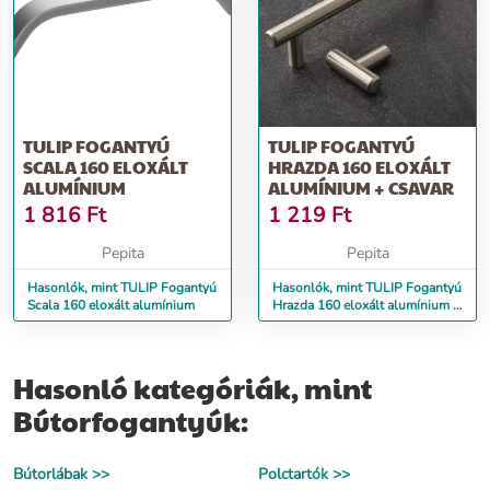
TULIP FOGANTYÚ
TULIP FOGANTYÚ
SCALA 160 ELOXÁLT
HRAZDA 160 ELOXÁLT
ALUMÍNIUM
ALUMÍNIUM + CSAVAR
1 816
Ft
1 219
Ft
Pepita
Pepita
Hasonlók, mint TULIP Fogantyú
Hasonlók, mint TULIP Fogantyú
Scala 160 eloxált alumínium
Hrazda 160 eloxált alumínium +
csavar
Hasonló kategóriák, mint
Bútorfogantyúk:
Bútorlábak >>
Polctartók >>