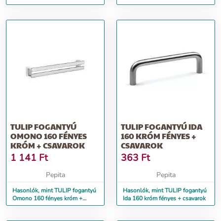
csavarok
csavarok
TULIP FOGANTYÚ
TULIP FOGANTYÚ IDA
OMONO 160 FÉNYES
160 KRÓM FÉNYES +
KRÓM + CSAVAROK
CSAVAROK
1 141
Ft
363
Ft
Pepita
Pepita
Hasonlók, mint TULIP fogantyú
Hasonlók, mint TULIP fogantyú
Omono 160 fényes króm +
Ida 160 króm fényes + csavarok
csavarok