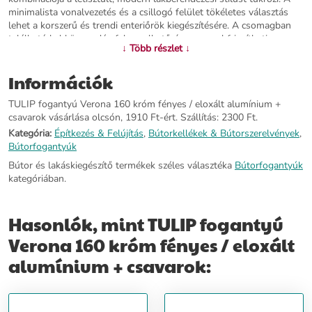
minimalista vonalvezetés és a csillogó felület tökéletes választás
lehet a korszerű és trendi enteriőrök kiegészítésére. A csomagban
található kal könnyedén felszerelhető, így azonnal frissítheti
↓ Több részlet ↓
otthona kinézetét ezzel a stílusos fogantyúval.
Információk
További információ>>
TULIP fogantyú Verona 160 króm fényes / eloxált alumínium +
csavarok vásárlása olcsón, 1910 Ft-ért. Szállítás: 2300 Ft.
Kategória:
Építkezés & Felújítás
,
Bútorkellékek & Bútorszerelvények
,
Bútorfogantyúk
Bútor és lakáskiegészítő termékek széles választéka
Bútorfogantyúk
kategóriában.
Hasonlók, mint TULIP fogantyú
Verona 160 króm fényes / eloxált
alumínium + csavarok: