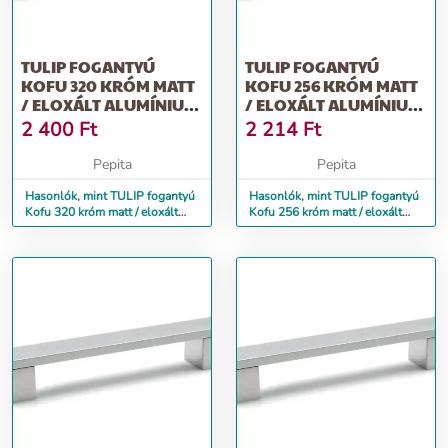
TULIP FOGANTYÚ
TULIP FOGANTYÚ
KOFU 320 KRÓM MATT
KOFU 256 KRÓM MATT
/ ELOXÁLT ALUMÍNIUM
/ ELOXÁLT ALUMÍNIUM
+ CSAVAROK
+ CSAVAROK
2 400
Ft
2 214
Ft
Pepita
Pepita
Hasonlók, mint TULIP fogantyú
Hasonlók, mint TULIP fogantyú
Kofu 320 króm matt / eloxált
Kofu 256 króm matt / eloxált
alumínium + csavarok
alumínium + csavarok