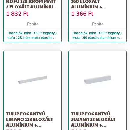
KOFU 128 KRÓM MATT
160 ELOXÁLT
/ ELOXÁLT ALUMÍNIUM
ALUMÍNIUM +
+ CSAVAROK
CSAVAROK
1 832
Ft
1 366
Ft
Pepita
Pepita
Hasonlók, mint TULIP fogantyú
Hasonlók, mint TULIP fogantyú
Kofu 128 króm matt / eloxált
Muta 160 eloxált alumínium +
alumínium + csavarok
csavarok
TULIP FOGANTYÚ
TULIP FOGANTYÚ
LIKANO 128 ELOXÁLT
ZUZANA 32 ELOXÁLT
ALUMÍNIUM +
ALUMÍNIUM +