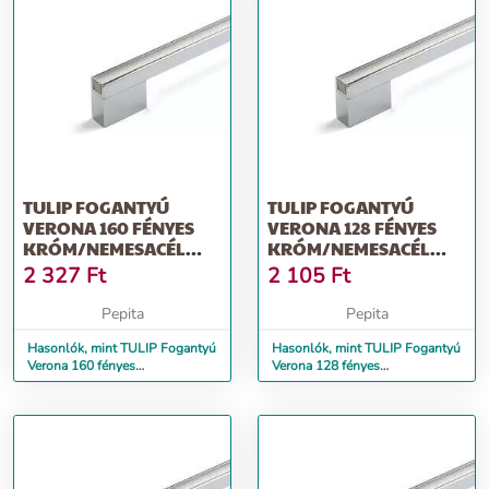
TULIP FOGANTYÚ
TULIP FOGANTYÚ
VERONA 160 FÉNYES
VERONA 128 FÉNYES
KRÓM/NEMESACÉL
KRÓM/NEMESACÉL
IMITÁCIÓ + CSAVAROK
IMITÁCIÓ + CSAVAROK
2 327
Ft
2 105
Ft
Pepita
Pepita
Hasonlók, mint TULIP Fogantyú
Hasonlók, mint TULIP Fogantyú
Verona 160 fényes
Verona 128 fényes
króm/nemesacél imitáció +
króm/nemesacél imitáció +
csavarok
csavarok