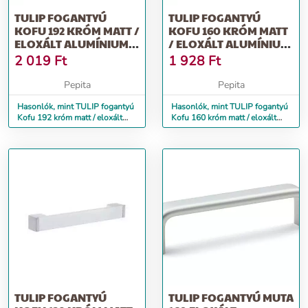
TULIP FOGANTYÚ
TULIP FOGANTYÚ
KOFU 192 KRÓM MATT /
KOFU 160 KRÓM MATT
ELOXÁLT ALUMÍNIUM +
/ ELOXÁLT ALUMÍNIUM
CSAVAROK
+ CSAVAROK
2 019
Ft
1 928
Ft
Pepita
Pepita
Hasonlók, mint TULIP fogantyú
Hasonlók, mint TULIP fogantyú
Kofu 192 króm matt / eloxált
Kofu 160 króm matt / eloxált
alumínium + csavarok
alumínium + csavarok
TULIP FOGANTYÚ
TULIP FOGANTYÚ MUTA