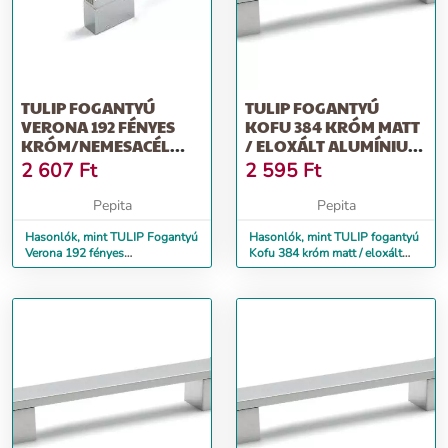
TULIP FOGANTYÚ
TULIP FOGANTYÚ
VERONA 192 FÉNYES
KOFU 384 KRÓM MATT
KRÓM/NEMESACÉL
/ ELOXÁLT ALUMÍNIUM
IMITÁCIÓ + CSAVAROK
+ CSAVAROK
2 607
Ft
2 595
Ft
Pepita
Pepita
Hasonlók, mint TULIP Fogantyú
Hasonlók, mint TULIP fogantyú
Verona 192 fényes
Kofu 384 króm matt / eloxált
króm/nemesacél imitáció +
alumínium + csavarok
csavarok