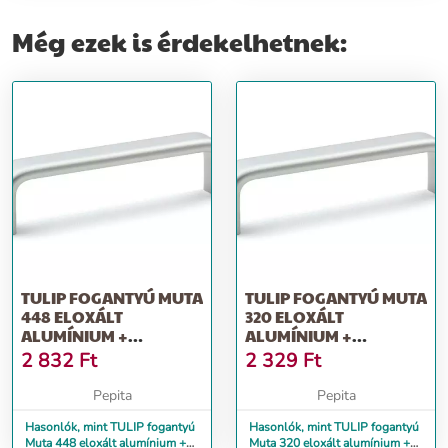
Még ezek is érdekelhetnek:
TULIP FOGANTYÚ MUTA
TULIP FOGANTYÚ MUTA
448 ELOXÁLT
320 ELOXÁLT
ALUMÍNIUM +
ALUMÍNIUM +
CSAVAROK
CSAVAROK
2 832
Ft
2 329
Ft
Pepita
Pepita
Hasonlók, mint TULIP fogantyú
Hasonlók, mint TULIP fogantyú
Muta 448 eloxált alumínium +
Muta 320 eloxált alumínium +