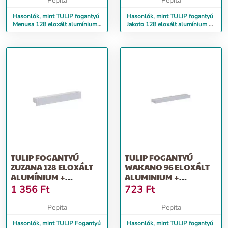
Pepita
Pepita
Hasonlók, mint TULIP fogantyú
Hasonlók, mint TULIP fogantyú
Menusa 128 eloxált alumínium
Jakoto 128 eloxált alumínium +
+ csavarok
csavarok
TULIP FOGANTYÚ
TULIP FOGANTYÚ
ZUZANA 128 ELOXÁLT
WAKANO 96 ELOXÁLT
ALUMÍNIUM +
ALUMINIUM +
CSAVAROK
CSAVAROK
1 356
Ft
723
Ft
Pepita
Pepita
Hasonlók, mint TULIP Fogantyú
Hasonlók, mint TULIP fogantyú