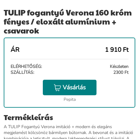
TULIP fogantyú Verona 160 króm
fényes / eloxált alumínium +
csavarok
ÁR
1 910
Ft
ELÉRHETŐSÉG:
Készleten
SZÁLLÍTÁS:
2300 Ft
Vásárlás
Pepita
Termékleírás
A TULIP Fogantyú Verona imitáció + modern és elegáns
megjelenést kölcsönöz bármilyen bútornak. A bevonat és a imitáció
kombinációja a letisztult, modern lakberendezési stílust tükrözi. A