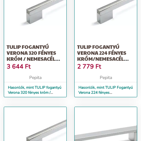
TULIP FOGANTYÚ
TULIP FOGANTYÚ
VERONA 320 FÉNYES
VERONA 224 FÉNYES
KRÓM / NEMESACÉL
KRÓM/NEMESACÉL
IMITÁCIÓ + CSAVAROK
IMITÁCIÓ + CSAVAROK
3 644
Ft
2 779
Ft
Pepita
Pepita
Hasonlók, mint TULIP fogantyú
Hasonlók, mint TULIP Fogantyú
Verona 320 fényes króm /
Verona 224 fényes
nemesacél imitáció + csavarok
króm/nemesacél imitáció +
csavarok