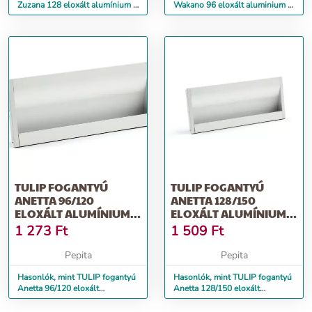
Zuzana 128 eloxált alumínium +
Wakano 96 eloxált aluminium +
csavarok
csavarok
TULIP FOGANTYÚ
TULIP FOGANTYÚ
ANETTA 96/120
ANETTA 128/150
ELOXÁLT ALUMÍNIUM +
ELOXÁLT ALUMÍNIUM +
CSAVAROK
CSAVAROK
1 273
Ft
1 509
Ft
Pepita
Pepita
Hasonlók, mint TULIP fogantyú
Hasonlók, mint TULIP fogantyú
Anetta 96/120 eloxált
Anetta 128/150 eloxált
alumínium + csavarok
alumínium + csavarok