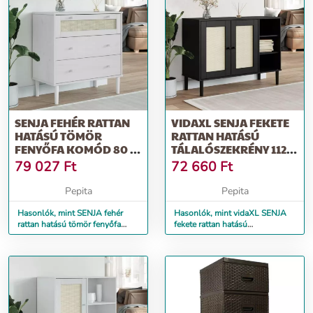
SENJA FEHÉR RATTAN
VIDAXL SENJA FEKETE
HATÁSÚ TÖMÖR
RATTAN HATÁSÚ
FENYŐFA KOMÓD 80 X
TÁLALÓSZEKRÉNY 112 X
40 X 80 CM
40 X 80 CM
79 027
Ft
72 660
Ft
Pepita
Pepita
Hasonlók, mint SENJA fehér
Hasonlók, mint vidaXL SENJA
rattan hatású tömör fenyőfa
fekete rattan hatású
komód 80 x 40 x 80 cm
tálalószekrény 112 x 40 x 80 cm