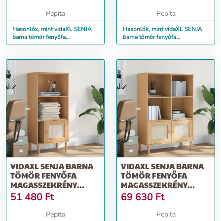
Pepita
Pepita
Hasonlók, mint vidaXL SENJA
Hasonlók, mint vidaXL SENJA
barna tömör fenyőfa
barna tömör fenyőfa
tálalószekrény 112 x 40 x 80 cm
magasszekrény 90x40x112 cm
VIDAXL SENJA BARNA
VIDAXL SENJA BARNA
TÖMÖR FENYŐFA
TÖMÖR FENYŐFA
MAGASSZEKRÉNY
MAGASSZEKRÉNY
60X35X130 CM
90X35X130 CM
51 480
Ft
69 630
Ft
Pepita
Pepita