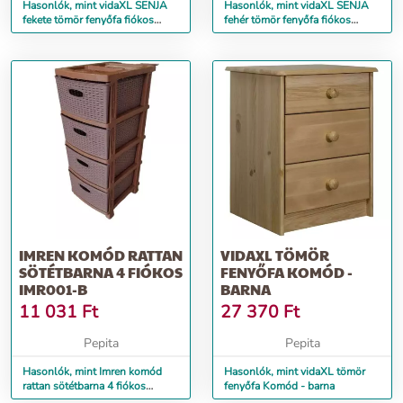
Hasonlók, mint vidaXL SENJA
Hasonlók, mint vidaXL SENJA
fekete tömör fenyőfa fiókos
fehér tömör fenyőfa fiókos
szekrény 80 x 40 x 80 cm
szekrény 80 x 40 x 80 cm
IMREN KOMÓD RATTAN
VIDAXL TÖMÖR
SÖTÉTBARNA 4 FIÓKOS
FENYŐFA KOMÓD -
IMR001-B
BARNA
11 031
Ft
27 370
Ft
Pepita
Pepita
Hasonlók, mint Imren komód
Hasonlók, mint vidaXL tömör
rattan sötétbarna 4 fiókos
fenyőfa Komód - barna
IMR001-B