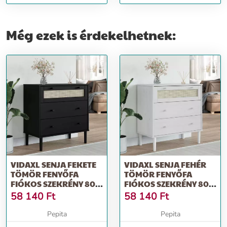
dohányzóasztal 100x55x33 cm
cipőszekrény 59,5x35x107 cm
Még ezek is érdekelhetnek:
VIDAXL SENJA FEKETE
VIDAXL SENJA FEHÉR
TÖMÖR FENYŐFA
TÖMÖR FENYŐFA
FIÓKOS SZEKRÉNY 80 X
FIÓKOS SZEKRÉNY 80 X
40 X 80 CM
40 X 80 CM
58 140
Ft
58 140
Ft
Pepita
Pepita