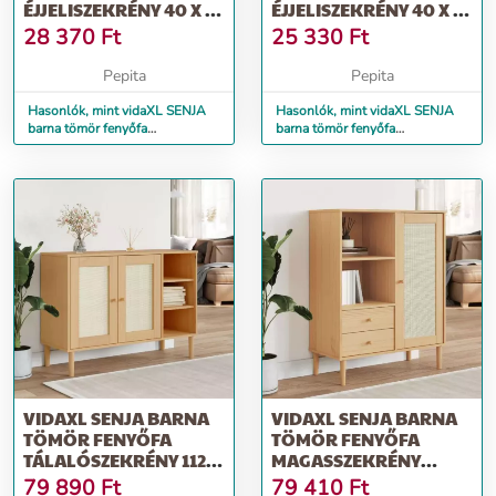
ÉJJELISZEKRÉNY 40 X 35
ÉJJELISZEKRÉNY 40 X 35
X 65 CM
X 48 CM
28 370
Ft
25 330
Ft
Pepita
Pepita
Hasonlók, mint vidaXL SENJA
Hasonlók, mint vidaXL SENJA
barna tömör fenyőfa
barna tömör fenyőfa
éjjeliszekrény 40 x 35 x 65 cm
éjjeliszekrény 40 x 35 x 48 cm
VIDAXL SENJA BARNA
VIDAXL SENJA BARNA
TÖMÖR FENYŐFA
TÖMÖR FENYŐFA
TÁLALÓSZEKRÉNY 112 X
MAGASSZEKRÉNY
40 X 80 CM
90X40X112 CM
79 890
Ft
79 410
Ft