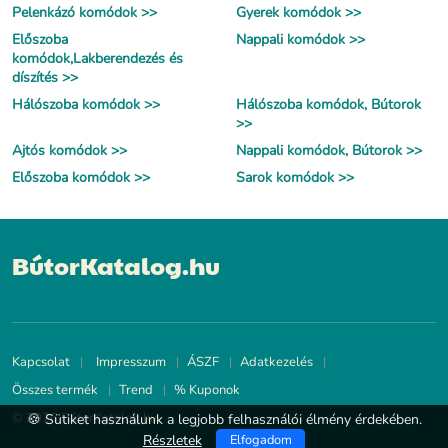
Pelenkázó komódok >>
Gyerek komódok >>
Előszoba
Nappali komódok >>
komódok,Lakberendezés és
díszítés >>
Hálószoba komódok >>
Hálószoba komódok, Bútorok
>>
Ajtós komódok >>
Nappali komódok, Bútorok >>
Előszoba komódok >>
Sarok komódok >>
BútorKatalog.hu
Kapcsolat
Impresszum
ÁSZF
Adatkezelés
Összes termék
Trend
% Kuponok
© 2026 BútorKatalog.hu
🍪 Sütiket használunk a legjobb felhasználói élmény érdekében.
Részletek
Elfogadom