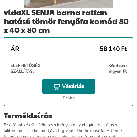
vidaXL SENJA barna rattan
hatású tömör fenyőfa komód 80
x 40 x 80 cm
ÁR
58 140
Ft
ELÉRHETŐSÉG:
Készleten
SZÁLLÍTÁS:
ingyen Ft
Vásárlás
Pepita
Termékleírás
Ez a fából készült fiókos szekrény, amely elegáns bájt áraszt,
lakberendezése központjává fog válni. Tömör fenyőfa: A tömör
fenyőfa egy gyönyörű természetes anyag. A fenyőfa erezete