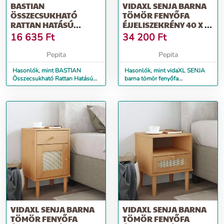
BASTIAN
VIDAXL SENJA BARNA
ÖSSZECSUKHATÓ
TÖMÖR FENYŐFA
RATTAN HATÁSÚ
ÉJJELISZEKRÉNY 40 X 35
BÁRSZÉK
X 80 CM
16 635
Ft
34 200
Ft
Pepita
Pepita
Hasonlók, mint BASTIAN
Hasonlók, mint vidaXL SENJA
Összecsukható Rattan Hatású
barna tömör fenyőfa
Bárszék
éjjeliszekrény 40 x 35 x 80 cm
VIDAXL SENJA BARNA
VIDAXL SENJA BARNA
TÖMÖR FENYŐFA
TÖMÖR FENYŐFA