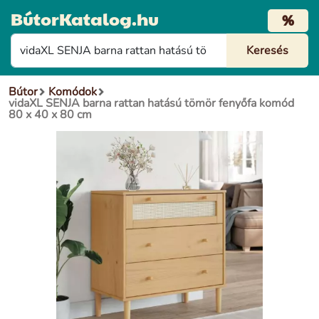
BútorKatalog.hu
%
Bútor
Komódok
vidaXL SENJA barna rattan hatású tömör fenyőfa komód
80 x 40 x 80 cm