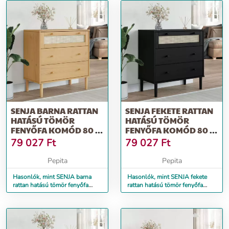
SENJA BARNA RATTAN
SENJA FEKETE RATTAN
HATÁSÚ TÖMÖR
HATÁSÚ TÖMÖR
FENYŐFA KOMÓD 80 X
FENYŐFA KOMÓD 80 X
40 X 80 CM
40 X 80 CM
79 027
Ft
79 027
Ft
Pepita
Pepita
Hasonlók, mint SENJA barna
Hasonlók, mint SENJA fekete
rattan hatású tömör fenyőfa
rattan hatású tömör fenyőfa
komód 80 x 40 x 80 cm
komód 80 x 40 x 80 cm