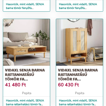
Hasonlók, mint vidaXL SENJA
Hasonlók, mint vidaXL SENJA
barna tömör fenyőfa
barna tömör fenyőfa
magasszekrény 60x35x130 cm
magasszekrény 90x35x130 cm
VIDAXL SENJA BARNA
VIDAXL SENJA BARNA
RATTANHATÁSÚ
RATTANHATÁSÚ
TÖMÖR FA
TÖMÖR FA
DOHÁNYZÓASZTAL
CIPŐSZEKRÉNY
41 480
Ft
60 430
Ft
100X55X33 CM
59,5X35X107 CM
Pepita
Pepita
Hasonlók, mint vidaXL SENJA
Hasonlók, mint vidaXL SENJA
barna rattanhatású tömör fa
barna rattanhatású tömör fa