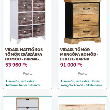
VIDAXL HATFIÓKOS
VIDAXL TÖMÖR
TÖMÖR CSÁSZÁRFA
MANGÓFA KOMÓD -
KOMÓD - BARNA-
FEKETE-BARNA
FEHÉR
53 960
Ft
91 000
Ft
Pepita
Pepita
Hasonlók, mint vidaXL
Hasonlók, mint vidaXL tömör
hatfiókos tömör császárfa
mangófa Komód - fekete-barna
Komód - barna-fehér