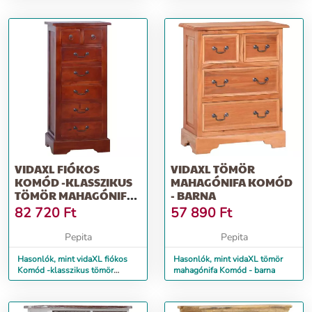
VIDAXL FIÓKOS
VIDAXL TÖMÖR
KOMÓD -KLASSZIKUS
MAHAGÓNIFA KOMÓD
TÖMÖR MAHAGÓNIFA -
- BARNA
BARNA
82 720
Ft
57 890
Ft
Pepita
Pepita
Hasonlók, mint vidaXL fiókos
Hasonlók, mint vidaXL tömör
Komód -klasszikus tömör
mahagónifa Komód - barna
mahagónifa - barna