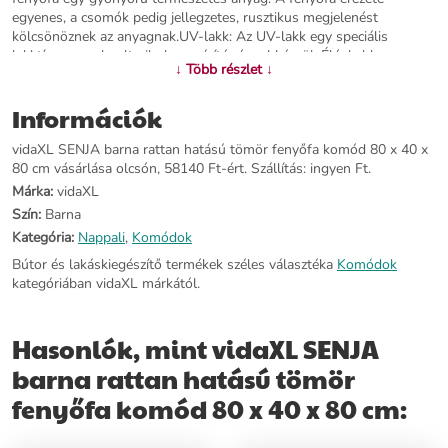
egyenes, a csomók pedig jellegzetes, rusztikus megjelenést
kölcsönöznek az anyagnak.UV-lakk: Az UV-lakk egy speciális
lakktípus, amely ultraibolya-szárítógéppel készül. Élénkebb,
↓ Több részlet ↓
fényűzőbb és tapinthatóbb felületet hoz létre a nem UV-lakkokhoz
képest.Bőséges tárolóhely: A tárolószekrény 3 fiókkal lett ellátva. A
Információk
tágas fiókokban rendezetten tarthatja holmiját.Rattanhatású felület:
A tálalószekrény fiókjának elülső felülete kézzel készült
vidaXL SENJA barna rattan hatású tömör fenyőfa komód 80 x 40 x
polirattanból, amely a századközép modern és bohém stílusainak
80 cm vásárlása olcsón, 58140 Ft-ért. Szállítás: ingyen Ft.
kéttónusú keveréke, amely hangulatos, mégis elegáns megjelenést
visz otthonába.Stabil lap: A masszív lap tökéletes helyet nyújt
Márka:
vidaXL
cserepes növények, képkeretek és egyéb dísztárgyak elhelyezésére.
Szín:
Barna
Figyelem:A felborulás elkerülése érdekében ezt a terméket a
Kategória:
Nappali
,
Komódok
mellékelt fali rögzítőeszközzel kell használni.Színe: barnaAnyaga:
UV-lakkozású tömör fenyőfa, szerelt fa, polirattanMérete: 80 x 40 x
Bútor és lakáskiegészítő termékek széles választéka
Komódok
80 cm (Szé x Mé x Ma)Fiók mérete (egyenként): 75 x 35 x 20 cm (Sz
kategóriában vidaXL márkától.
x Mé x Ma)Fa fogantyúkkalTermékcsalád: SENJAÖsszeszerelést
igényel: igenLegal Documents: Itt további részleteket találhat arról,
hogyan akadályozza meg a bútorok felborulását
Hasonlók, mint vidaXL SENJA
barna rattan hatású tömör
További információ>>
fenyőfa komód 80 x 40 x 80 cm: