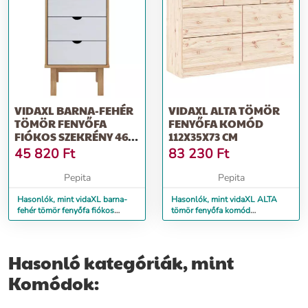
VIDAXL BARNA-FEHÉR
VIDAXL ALTA TÖMÖR
TÖMÖR FENYŐFA
FENYŐFA KOMÓD
FIÓKOS SZEKRÉNY 46 X
112X35X73 CM
39,5 X 90 CM
45 820
Ft
83 230
Ft
Pepita
Pepita
Hasonlók, mint vidaXL barna-
Hasonlók, mint vidaXL ALTA
fehér tömör fenyőfa fiókos
tömör fenyőfa komód
szekrény 46 x 39,5 x 90 cm
112x35x73 cm
Hasonló kategóriák, mint
Komódok: