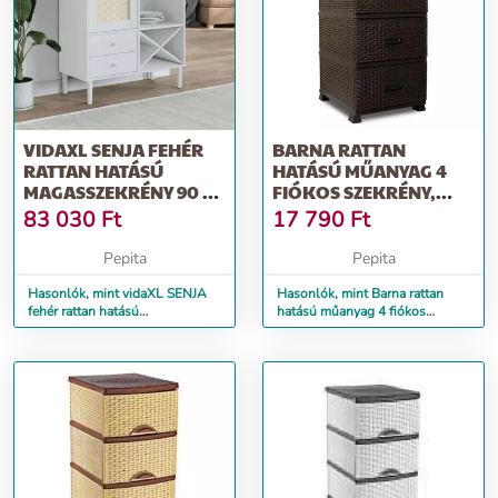
VIDAXL SENJA FEHÉR
BARNA RATTAN
RATTAN HATÁSÚ
HATÁSÚ MŰANYAG 4
MAGASSZEKRÉNY 90 X
FIÓKOS SZEKRÉNY,
40 X 112 CM
44X37X90 CM
83 030
Ft
17 790
Ft
Pepita
Pepita
Hasonlók, mint vidaXL SENJA
Hasonlók, mint Barna rattan
fehér rattan hatású
hatású műanyag 4 fiókos
magasszekrény 90 x 40 x 112
szekrény, 44x37x90 cm
cm