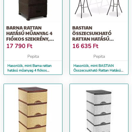
BARNA RATTAN
BASTIAN
HATÁSÚ MŰANYAG 4
ÖSSZECSUKHATÓ
FIÓKOS SZEKRÉNY,
RATTAN HATÁSÚ
44X37X90 CM
BÁRSZÉK
17 790
Ft
16 635
Ft
Pepita
Pepita
Hasonlók, mint Barna rattan
Hasonlók, mint BASTIAN
hatású műanyag 4 fiókos
Összecsukható Rattan Hatású
szekrény, 44x37x90 cm
Bárszék