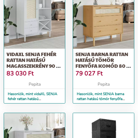
VIDAXL SENJA FEHÉR
SENJA BARNA RATTAN
RATTAN HATÁSÚ
HATÁSÚ TÖMÖR
MAGASSZEKRÉNY 90 X
FENYŐFA KOMÓD 80 X
40 X 112 CM
40 X 80 CM
83 030
Ft
79 027
Ft
Pepita
Pepita
Hasonlók, mint vidaXL SENJA
Hasonlók, mint SENJA barna
fehér rattan hatású
rattan hatású tömör fenyőfa
magasszekrény 90 x 40 x 112
komód 80 x 40 x 80 cm
cm