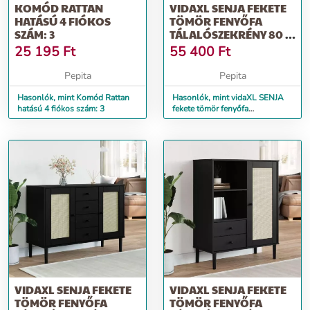
KOMÓD RATTAN
VIDAXL SENJA FEKETE
HATÁSÚ 4 FIÓKOS
TÖMÖR FENYŐFA
SZÁM: 3
TÁLALÓSZEKRÉNY 80 X
40 X 80 CM
25 195
Ft
55 400
Ft
Pepita
Pepita
Hasonlók, mint Komód Rattan
Hasonlók, mint vidaXL SENJA
hatású 4 fiókos szám: 3
fekete tömör fenyőfa
tálalószekrény 80 x 40 x 80 cm
VIDAXL SENJA FEKETE
VIDAXL SENJA FEKETE
TÖMÖR FENYŐFA
TÖMÖR FENYŐFA