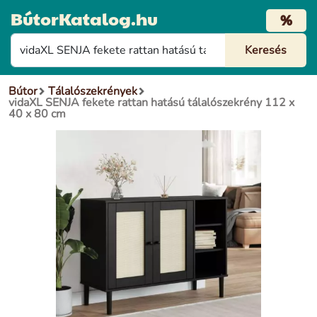
BútorKatalog.hu
%
Bútor
Tálalószekrények
vidaXL SENJA fekete rattan hatású tálalószekrény 112 x
40 x 80 cm