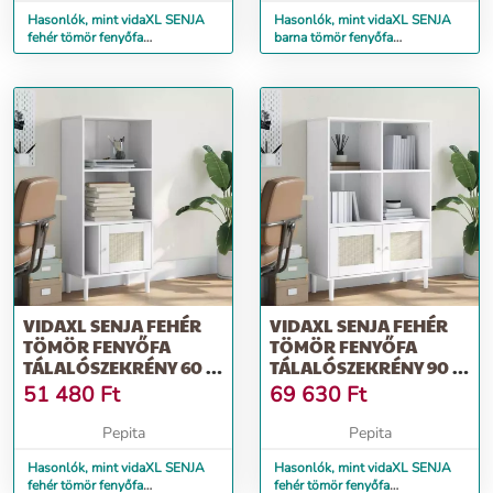
Hasonlók, mint vidaXL SENJA
Hasonlók, mint vidaXL SENJA
fehér tömör fenyőfa
barna tömör fenyőfa
tálalószekrény 112 x 40 x 80 cm
tálalószekrény 112 x 40 x 80 cm
VIDAXL SENJA FEHÉR
VIDAXL SENJA FEHÉR
TÖMÖR FENYŐFA
TÖMÖR FENYŐFA
TÁLALÓSZEKRÉNY 60 X
TÁLALÓSZEKRÉNY 90 X
35 X 130 CM
35 X 130 CM
51 480
Ft
69 630
Ft
Pepita
Pepita
Hasonlók, mint vidaXL SENJA
Hasonlók, mint vidaXL SENJA
fehér tömör fenyőfa
fehér tömör fenyőfa