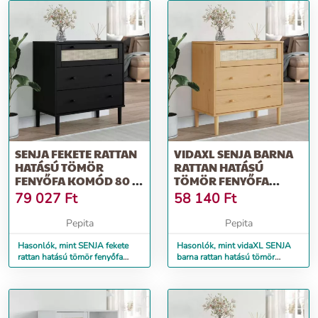
SENJA FEKETE RATTAN
VIDAXL SENJA BARNA
HATÁSÚ TÖMÖR
RATTAN HATÁSÚ
FENYŐFA KOMÓD 80 X
TÖMÖR FENYŐFA
40 X 80 CM
KOMÓD 80 X 40 X 80
79 027
Ft
58 140
Ft
CM
Pepita
Pepita
Hasonlók, mint SENJA fekete
Hasonlók, mint vidaXL SENJA
rattan hatású tömör fenyőfa
barna rattan hatású tömör
komód 80 x 40 x 80 cm
fenyőfa komód 80 x 40 x 80 cm