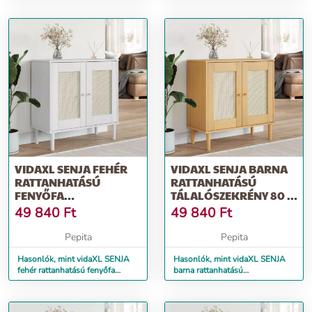
cm
cm
VIDAXL SENJA FEHÉR
VIDAXL SENJA BARNA
RATTANHATÁSÚ
RATTANHATÁSÚ
FENYŐFA
TÁLALÓSZEKRÉNY 80 X
TÁLALÓSZEKRÉNY 80 X
35 X 80 CM
49 840
Ft
49 840
Ft
35 X 80 CM
Pepita
Pepita
Hasonlók, mint vidaXL SENJA
Hasonlók, mint vidaXL SENJA
fehér rattanhatású fenyőfa
barna rattanhatású
tálalószekrény 80 x 35 x 80 cm
tálalószekrény 80 x 35 x 80 cm