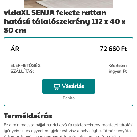
vidaXL SENJA fekete rattan
hatású tálalószekrény 112 x 40 x
80 cm
ÁR
72 660
Ft
ELÉRHETŐSÉG:
Készleten
SZÁLLÍTÁS:
ingyen Ft
Vásárlás
Pepita
Termékleírás
Ez a minimalista bájjal rendelkező fa tálalószekrény megfelel tárolási
igényeinek, és egyedi megjelenést visz a helyiségbe. Tömör fenyőfa:
A tömör fenyőfa egy gyönyörű természetes anyag. A fenyőfa