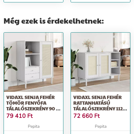
tálalószekrény 60 x 35 x 130 cm
tálalószekrény 90 x 35 x 130 cm
Még ezek is érdekelhetnek:
VIDAXL SENJA FEHÉR
VIDAXL SENJA FEHÉR
TÖMÖR FENYŐFA
RATTANHATÁSÚ
TÁLALÓSZEKRÉNY 90 X
TÁLALÓSZEKRÉNY 112 X
40 X 112 CM
40 X 80 CM
79 410
Ft
72 660
Ft
Pepita
Pepita