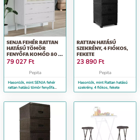
SENJA FEHÉR RATTAN
RATTAN HATÁSÚ
HATÁSÚ TÖMÖR
SZEKRÉNY, 4 FIÓKOS,
FENYŐFA KOMÓD 80 X
FEKETE
40 X 80 CM
79 027
Ft
23 890
Ft
Pepita
Pepita
Hasonlók, mint SENJA fehér
Hasonlók, mint Rattan hatású
rattan hatású tömör fenyőfa
szekrény, 4 fiókos, fekete
komód 80 x 40 x 80 cm