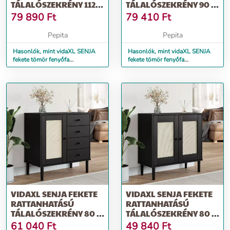
TÁLALÓSZEKRÉNY 112 X
TÁLALÓSZEKRÉNY 90 X
40 X 80 CM
40 X 112 CM
79 890
Ft
79 410
Ft
Pepita
Pepita
Hasonlók, mint vidaXL SENJA
Hasonlók, mint vidaXL SENJA
fekete tömör fenyőfa
fekete tömör fenyőfa
tálalószekrény 112 x 40 x 80 cm
tálalószekrény 90 x 40 x 112 cm
VIDAXL SENJA FEKETE
VIDAXL SENJA FEKETE
RATTANHATÁSÚ
RATTANHATÁSÚ
TÁLALÓSZEKRÉNY 80 X
TÁLALÓSZEKRÉNY 80 X
40 X 80 CM
35 X 80 CM
61 040
Ft
49 840
Ft