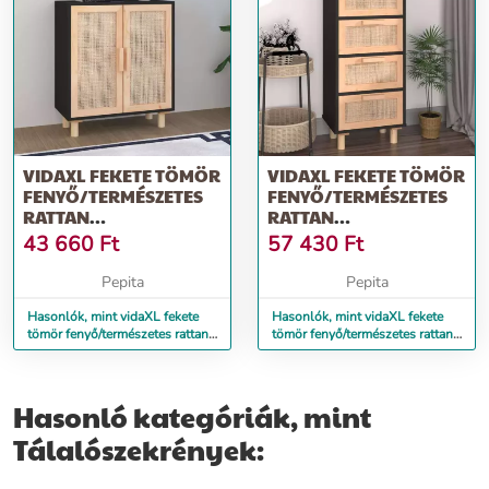
VIDAXL FEKETE TÖMÖR
VIDAXL FEKETE TÖMÖR
FENYŐ/TERMÉSZETES
FENYŐ/TERMÉSZETES
RATTAN
RATTAN
TÁLALÓSZEKRÉNY
TÁLALÓSZEKRÉNY
43 660
Ft
57 430
Ft
60X30X70CM
40X30X90CM
Pepita
Pepita
Hasonlók, mint vidaXL fekete
Hasonlók, mint vidaXL fekete
tömör fenyő/természetes rattan
tömör fenyő/természetes rattan
tálalószekrény 60x30x70cm
tálalószekrény 40x30x90cm
Hasonló kategóriák, mint
Tálalószekrények: