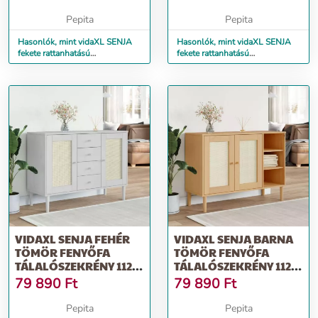
Pepita
Pepita
Hasonlók, mint vidaXL SENJA
Hasonlók, mint vidaXL SENJA
fekete rattanhatású
fekete rattanhatású
tálalószekrény 80 x 40 x 80 cm
tálalószekrény 80 x 35 x 80 cm
VIDAXL SENJA FEHÉR
VIDAXL SENJA BARNA
TÖMÖR FENYŐFA
TÖMÖR FENYŐFA
TÁLALÓSZEKRÉNY 112 X
TÁLALÓSZEKRÉNY 112 X
40 X 80 CM
40 X 80 CM
79 890
Ft
79 890
Ft
Pepita
Pepita