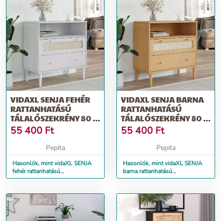
VIDAXL SENJA FEHÉR
VIDAXL SENJA BARNA
RATTANHATÁSÚ
RATTANHATÁSÚ
TÁLALÓSZEKRÉNY 80 X
TÁLALÓSZEKRÉNY 80 X
40 X 80 CM
40 X 80 CM
55 400
Ft
55 400
Ft
Pepita
Pepita
Hasonlók, mint vidaXL SENJA
Hasonlók, mint vidaXL SENJA
fehér rattanhatású
barna rattanhatású
tálalószekrény 80 x 40 x 80 cm
tálalószekrény 80 x 40 x 80 cm