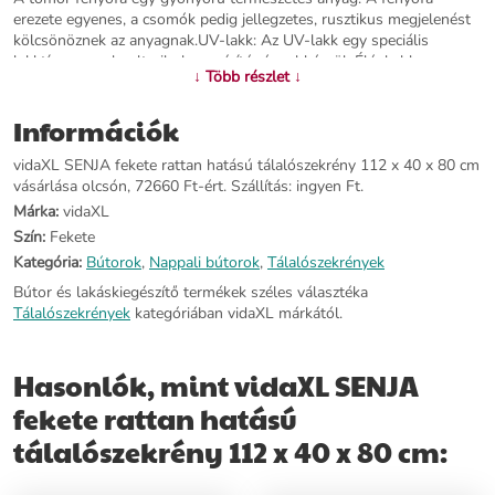
erezete egyenes, a csomók pedig jellegzetes, rusztikus megjelenést
kölcsönöznek az anyagnak.UV-lakk: Az UV-lakk egy speciális
lakktípus, amely ultraibolya-szárítógéppel készül. Élénkebb,
↓ Több részlet ↓
fényűzőbb és tapinthatóbb felületet hoz létre a nem UV-lakkokhoz
képest.Bőséges tárolóhely: Ez a tálalószekrény 5 rekesszel és 2
Információk
ajtóval rendelkezik, így bőséges helyet biztosít magazinjai, könyvei,
DVD-i, multimédiás eszközei és egyéb alapvető holmijai kézközelben
vidaXL SENJA fekete rattan hatású tálalószekrény 112 x 40 x 80 cm
történő rendezett tárolásához.Rattanhatású felület: A
vásárlása olcsón, 72660 Ft-ért. Szállítás: ingyen Ft.
tárolószekrény ajtajának felülete kézzel készült polirattanból, amely
a századközép modern és bohém stílusainak kéttónusú keveréke,
Márka:
vidaXL
amely hangulatos, mégis elegáns megjelenést visz otthonába.Stabil
Szín:
Fekete
lap: A masszív lap tökéletes helyet nyújt cserepes növények,
Kategória:
Bútorok
,
Nappali bútorok
,
Tálalószekrények
képkeretek és egyéb dísztárgyak elhelyezésére. Figyelem:A
felborulás elkerülése érdekében ezt a terméket a mellékelt fali
Bútor és lakáskiegészítő termékek széles választéka
rögzítőeszközzel kell használni.Színe: feketeAnyaga: UV-lakkozású
Tálalószekrények
kategóriában vidaXL márkától.
tömör fenyőfa, szerelt fa, polirattanMérete: 112 x 40 x 80 cm (Szé x
Mé x Ma)Ajtó mérete (egyenként): 37 x 60 cm (Szé x Ma)Fa
fogantyúkkalTermékcsalád: SENJAÖsszeszerelést igényel: igenLegal
Hasonlók, mint vidaXL SENJA
Documents: Itt további részleteket találhat arról, hogyan
fekete rattan hatású
akadályozza meg a bútorok felborulását
tálalószekrény 112 x 40 x 80 cm:
További információ>>