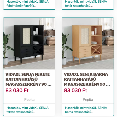
Hasonlók, mint vidaXL SENJA
Hasonlók, mint vidaXL SENJA
fehér tömör fenyőfa
fehér rattanhatású
tálalószekrény 90 x 40 x 112 cm
tálalószekrény 112 x 40 x 80 cm
VIDAXL SENJA FEKETE
VIDAXL SENJA BARNA
RATTANHATÁSÚ
RATTANHATÁSÚ
MAGASSZEKRÉNY 90 X
MAGASSZEKRÉNY 90 X
40 X 112 CM
40 X 112 CM
83 030
Ft
83 030
Ft
Pepita
Pepita
Hasonlók, mint vidaXL SENJA
Hasonlók, mint vidaXL SENJA
fekete rattanhatású
barna rattanhatású
magasszekrény 90 x 40 x 112
magasszekrény 90 x 40 x 112