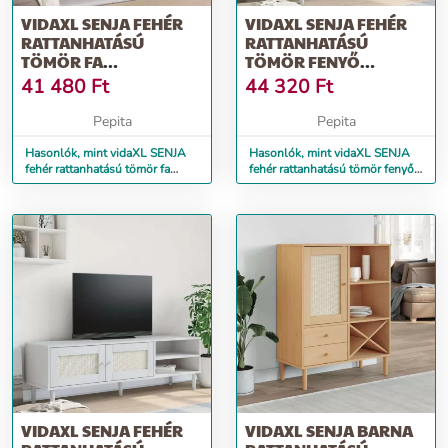
VIDAXL SENJA FEHÉR
VIDAXL SENJA FEHÉR
RATTANHATÁSÚ
RATTANHATÁSÚ
TÖMÖR FA
TÖMÖR FENYŐ
DOHÁNYZÓASZTAL
TÉVÉSZEKRÉNY
41 480
Ft
44 320
Ft
100X55X33 CM
112X40X80 CM
Pepita
Pepita
Hasonlók, mint vidaXL SENJA
Hasonlók, mint vidaXL SENJA
fehér rattanhatású tömör fa
fehér rattanhatású tömör fenyő
dohányzóasztal 100x55x33 cm
tévészekrény 112x40x80 cm
VIDAXL SENJA FEHÉR
VIDAXL SENJA BARNA