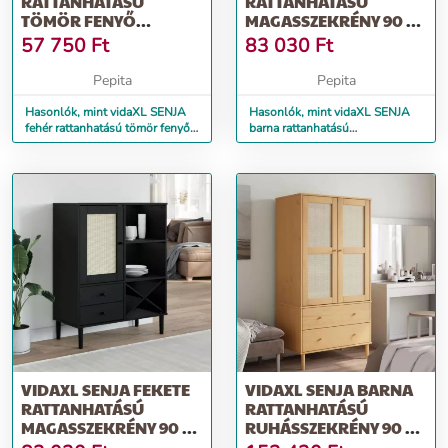
RATTANHATÁSÚ
RATTANHATÁSÚ
TÖMÖR FENYŐ
MAGASSZEKRÉNY 90 X
TÉVÉSZEKRÉNY
40 X 112 CM
57 750
Ft
83 030
Ft
158X40X80 CM
Pepita
Pepita
Hasonlók, mint vidaXL SENJA
Hasonlók, mint vidaXL SENJA
fehér rattanhatású tömör fenyő
barna rattanhatású
tévészekrény 158x40x80 cm
magasszekrény 90 x 40 x 112
cm
VIDAXL SENJA FEKETE
VIDAXL SENJA BARNA
RATTANHATÁSÚ
RATTANHATÁSÚ
MAGASSZEKRÉNY 90 X
RUHÁSSZEKRÉNY 90 X
40 X 112 CM
55 X 175 CM