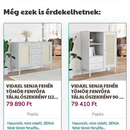
Még ezek is érdekelhetnek:
VIDAXL SENJA FEHÉR
VIDAXL SENJA FEHÉR
TÖMÖR FENYŐFA
TÖMÖR FENYŐFA
TÁLALÓSZEKRÉNY 112 X
TÁLALÓSZEKRÉNY 90 X
40 X 80 CM
40 X 112 CM
79 890
Ft
79 410
Ft
Pepita
Pepita
Hasonlók, mint vidaXL SENJA
Hasonlók, mint vidaXL SENJA
fehér tömör fenyőfa
fehér tömör fenyőfa