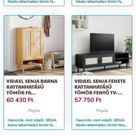
fekete rattanhatású tömör fa
fekete rattanhatású tömör fa
dohányzóasztal 100x55x33 cm
cipőszekrény 59,5x35x107 cm
VIDAXL SENJA BARNA
VIDAXL SENJA FEKETE
RATTANHATÁSÚ
RATTANHATÁSÚ
TÖMÖR FA
TÖMÖR FENYŐ TV-
CIPŐSZEKRÉNY
SZEKRÉNY 158X40X49
60 430
Ft
57 750
Ft
59,5X35X107 CM
CM
Pepita
Pepita
Hasonlók, mint vidaXL SENJA
Hasonlók, mint vidaXL SENJA
barna rattanhatású tömör fa
fekete rattanhatású tömör fenyő
cipőszekrény 59,5x35x107 cm
TV-szekrény 158x40x49 cm