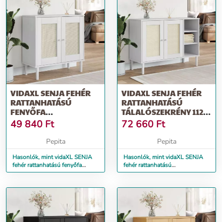
VIDAXL SENJA FEHÉR
VIDAXL SENJA FEHÉR
RATTANHATÁSÚ
RATTANHATÁSÚ
FENYŐFA
TÁLALÓSZEKRÉNY 112 X
TÁLALÓSZEKRÉNY 80 X
40 X 80 CM
49 840
Ft
72 660
Ft
35 X 80 CM
Pepita
Pepita
Hasonlók, mint vidaXL SENJA
Hasonlók, mint vidaXL SENJA
fehér rattanhatású fenyőfa
fehér rattanhatású
tálalószekrény 80 x 35 x 80 cm
tálalószekrény 112 x 40 x 80 cm