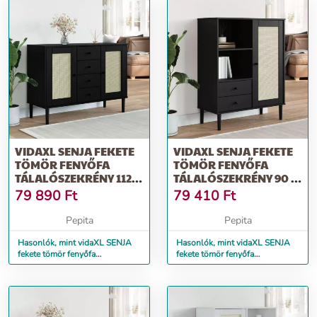
VIDAXL SENJA FEKETE
VIDAXL SENJA FEKETE
TÖMÖR FENYŐFA
TÖMÖR FENYŐFA
TÁLALÓSZEKRÉNY 112 X
TÁLALÓSZEKRÉNY 90 X
40 X 80 CM
40 X 112 CM
79 890
Ft
79 410
Ft
Pepita
Pepita
Hasonlók, mint vidaXL SENJA
Hasonlók, mint vidaXL SENJA
fekete tömör fenyőfa
fekete tömör fenyőfa
tálalószekrény 112 x 40 x 80 cm
tálalószekrény 90 x 40 x 112 cm