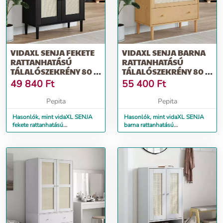
VIDAXL SENJA FEKETE
VIDAXL SENJA BARNA
RATTANHATÁSÚ
RATTANHATÁSÚ
TÁLALÓSZEKRÉNY 80 X
TÁLALÓSZEKRÉNY 80 X
35 X 80 CM
40 X 80 CM
49 840
Ft
55 400
Ft
Pepita
Pepita
Hasonlók, mint vidaXL SENJA
Hasonlók, mint vidaXL SENJA
fekete rattanhatású
barna rattanhatású
tálalószekrény 80 x 35 x 80 cm
tálalószekrény 80 x 40 x 80 cm