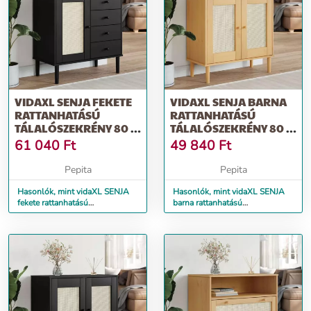
VIDAXL SENJA FEKETE
VIDAXL SENJA BARNA
RATTANHATÁSÚ
RATTANHATÁSÚ
TÁLALÓSZEKRÉNY 80 X
TÁLALÓSZEKRÉNY 80 X
40 X 80 CM
35 X 80 CM
61 040
Ft
49 840
Ft
Pepita
Pepita
Hasonlók, mint vidaXL SENJA
Hasonlók, mint vidaXL SENJA
fekete rattanhatású
barna rattanhatású
tálalószekrény 80 x 40 x 80 cm
tálalószekrény 80 x 35 x 80 cm