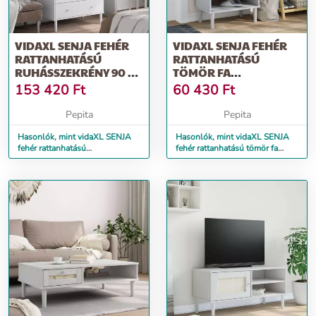
VIDAXL SENJA FEHÉR
VIDAXL SENJA FEHÉR
RATTANHATÁSÚ
RATTANHATÁSÚ
RUHÁSSZEKRÉNY 90 X
TÖMÖR FA
55 X 175 CM
CIPŐSZEKRÉNY
153 420
Ft
60 430
Ft
59,5X35X107 CM
Pepita
Pepita
Hasonlók, mint vidaXL SENJA
Hasonlók, mint vidaXL SENJA
fehér rattanhatású
fehér rattanhatású tömör fa
ruhásszekrény 90 x 55 x 175 cm
cipőszekrény 59,5x35x107 cm