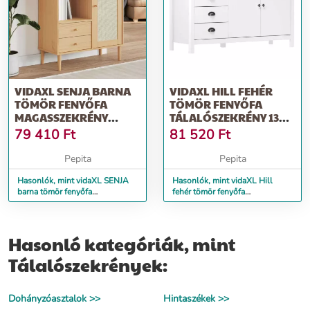
VIDAXL SENJA BARNA
VIDAXL HILL FEHÉR
TÖMÖR FENYŐFA
TÖMÖR FENYŐFA
MAGASSZEKRÉNY
TÁLALÓSZEKRÉNY 130 X
90X40X112 CM
40 X 80 CM
79 410
Ft
81 520
Ft
Pepita
Pepita
Hasonlók, mint vidaXL SENJA
Hasonlók, mint vidaXL Hill
barna tömör fenyőfa
fehér tömör fenyőfa
magasszekrény 90x40x112 cm
tálalószekrény 130 x 40 x 80 cm
Hasonló kategóriák, mint
Tálalószekrények:
Dohányzóasztalok >>
Hintaszékek >>