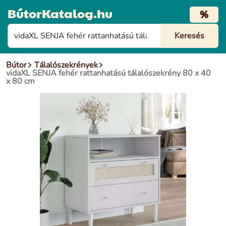
BútorKatalog.hu
%
Bútor
Tálalószekrények
vidaXL SENJA fehér rattanhatású tálalószekrény 80 x 40
x 80 cm