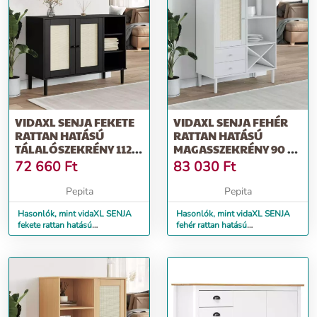
VIDAXL SENJA FEKETE
VIDAXL SENJA FEHÉR
RATTAN HATÁSÚ
RATTAN HATÁSÚ
TÁLALÓSZEKRÉNY 112 X
MAGASSZEKRÉNY 90 X
40 X 80 CM
40 X 112 CM
72 660
Ft
83 030
Ft
Pepita
Pepita
Hasonlók, mint vidaXL SENJA
Hasonlók, mint vidaXL SENJA
fekete rattan hatású
fehér rattan hatású
tálalószekrény 112 x 40 x 80 cm
magasszekrény 90 x 40 x 112
cm