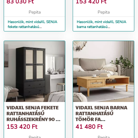
83 030
Ft
153 420
Ft
Pepita
Pepita
Hasonlók, mint vidaXL SENJA
Hasonlók, mint vidaXL SENJA
fekete rattanhatású
barna rattanhatású
magasszekrény 90 x 40 x 112
ruhásszekrény 90 x 55 x 175 cm
cm
VIDAXL SENJA FEKETE
VIDAXL SENJA BARNA
RATTANHATÁSÚ
RATTANHATÁSÚ
RUHÁSSZEKRÉNY 90 X
TÖMÖR FA
55 X 175 CM
DOHÁNYZÓASZTAL
153 420
Ft
41 480
Ft
100X55X33 CM
Pepita
Pepita