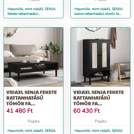
Hasonlók, mint vidaXL SENJA
Hasonlók, mint vidaXL SENJA
fekete rattanhatású
barna rattanhatású tömör fa
ruhásszekrény 90 x 55 x 175 cm
dohányzóasztal 100x55x33 cm
VIDAXL SENJA FEKETE
VIDAXL SENJA FEKETE
RATTANHATÁSÚ
RATTANHATÁSÚ
TÖMÖR FA
TÖMÖR FA
DOHÁNYZÓASZTAL
CIPŐSZEKRÉNY
41 480
Ft
60 430
Ft
100X55X33 CM
59,5X35X107 CM
Pepita
Pepita
Hasonlók, mint vidaXL SENJA
Hasonlók, mint vidaXL SENJA