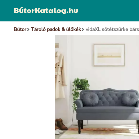
BútorKatalog.hu
Bútor
Tároló padok & ülőkék
vidaXL sötétszürke bár