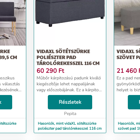
ÜRKE
VIDAXL SÖTÉTSZÜRKE
VIDAXL 
39,5 CM
POLIÉSZTER PAD
SZÖVET P
TÁROLÓREKESSZEL 116 CM
60 290
Ft
21 460
asszikus
Műbőr kárpitozású padunk kiváló
Ez a pad ne
s választás
kiegészítője lehet nappalijának
gyönyörködt
dezésének
vagy előszobájának. Ez a kárpitos
helyet is bi
 tartós,
pad puha tapintású és rendkívül
Tartós szöv
an ellátva,
k
hangulatos, miközben élettel tölti
Részletek
és letisztul
meg belső terét. Belső
légátereszt
tárolórekess...
Pepita
tartós.Multi
ötétszürke
Hasonlók, mint vidaXL sötétszürke
Hasonlók, mi
poliészter pad tárolórekesszel 116 cm
szövet pad 