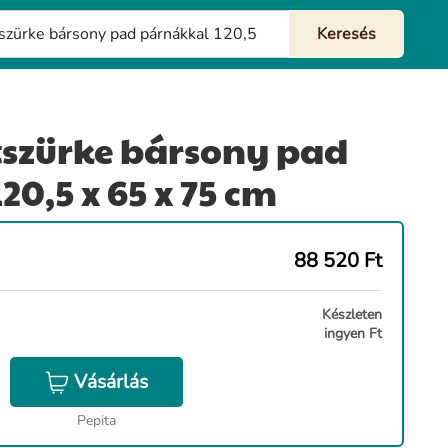
tszürke bársony pad
0,5 x 65 x 75 cm
88 520
Ft
Készleten
ingyen Ft
Vásárlás
Pepita