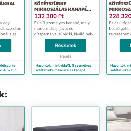
NÁKKAL
SÖTÉTSZÜRKE
SÖTÉTSZ
MIKROSZÁLAS KANAPÉ
MIKROSZ
PÁRNÁKKAL 180 CM
ÜLŐGARN
132 300
Ft
228 32
PÁRNÁK
gy egy
Ez a 3 személyes kanapé, mely
Ez az ülőgar
rát szeretne
modern dizájnjával és
beszélgetés
ionális és
díszpárnáival tűnik ki, kiváló helyet
tévézéshez 
 lenne
kínál beszélgetéshez, tévézéshez
Célja, hogy
 ez az
k
vagy egyszerűen csak pihenéshez.
Részletek
lesz. Tartós
asztás.
Tartós mikroszál: A mikroszál egy
egy szinteti
szintetiku...
Pepita
rendkív...
ötétszürke
Hasonlók, mint vidaXL 3 személyes
Hasonlók, mi
3x64,5x75,5
sötétszürke mikroszálas kanapé
sötétszürke 
párnákkal 180 cm
ülőgarnitúra
k: