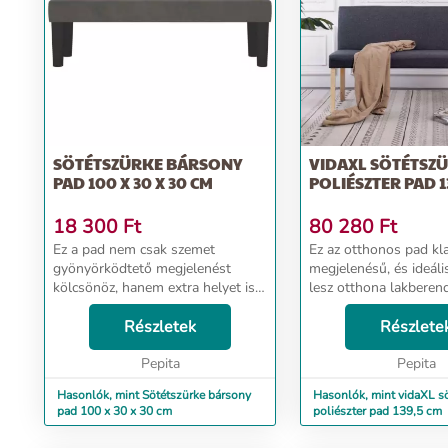
SÖTÉTSZÜRKE BÁRSONY
VIDAXL SÖTÉTSZ
PAD 100 X 30 X 30 CM
POLIÉSZTER PAD 1
18 300
Ft
80 280
Ft
Ez a pad nem csak szemet
Ez az otthonos pad kl
gyönyörködtető megjelenést
megjelenésű, és ideáli
kölcsönöz, hanem extra helyet is
lesz otthona lakberen
biztosít az otthonában. Puha
kiegészítéséhez. A pad
bársony: A bársony egy puha,
Részletek
tömör fenyőfa vázzal v
Részlete
fényűző anyag, amely sűrű,
mely igazán erőssé és
egyenletesen vágott sima szála...
Pepita
strapabíróvá teszi...
Pepita
Hasonlók, mint Sötétszürke bársony
Hasonlók, mint vidaXL s
pad 100 x 30 x 30 cm
poliészter pad 139,5 cm