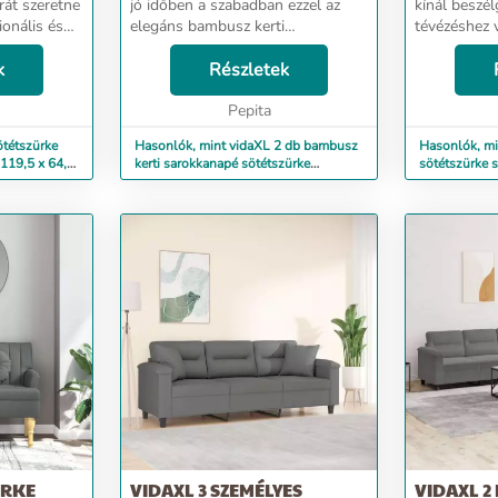
rát szeretne
jó időben a szabadban ezzel az
kínál beszél
ionális és
elegáns bambusz kerti
tévézéshez 
 lenne
sarokkanapéval! Tartós anyag: A
Célja, hogy
 ez az
k
bambusz rugalmasságáról és
Részletek
legyen. Tartós szövet: Az anyag
asztás.
keménységéről ismert. A
egyszerű és 
bambuszbútor remek választás, ...
Pepita
megjelenésű.
ötétszürke
Hasonlók, mint vidaXL 2 db bambusz
Hasonlók, mi
119,5 x 64,5
kerti sarokkanapé sötétszürke
sötétszürke s
párnákkal
párnákkal
ÜRKE
VIDAXL 3 SZEMÉLYES
VIDAXL 2