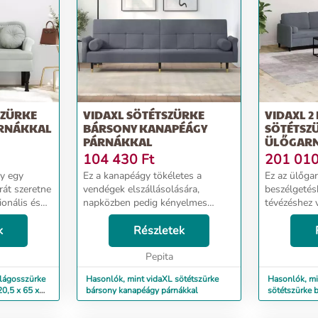
SZÜRKE
VIDAXL SÖTÉTSZÜRKE
VIDAXL 2
ÁRNÁKKAL
BÁRSONY KANAPÉÁGY
SÖTÉTSZ
PÁRNÁKKAL
ÜLŐGARN
PÁRNÁK
104 430
Ft
201 01
gy egy
Ez a kanapéágy tökéletes a
Ez az ülőgar
rát szeretne
vendégek elszállásolására,
beszélgetés
ionális és
napközben pedig kényelmes
tévézéshez 
 lenne
ülőalkalmatosságként szolgálhat.
Célja, hogy
 ez az
k
Bársonykanapé: A bársony egy
Részletek
lesz. Puha 
asztás.
puha, fényűző anyag, amely sűrű,
puha és kén
egyenletesen vágott sima ...
Pepita
kellemes ...
ilágosszürke
Hasonlók, mint vidaXL sötétszürke
Hasonlók, mi
0,5 x 65 x
bársony kanapéágy párnákkal
sötétszürke 
párnákkal