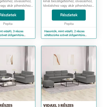
getéshez, olvasáshoz,
kínál beszélgetéshez, olvasáshoz,
vagy akár pihenéshez.
tévézéshez vagy akár pihenéshez.
 otthona fókuszpontja
Célja, hogy otthona fókuszpontja
Részletek
lesz. Tartós szövet: Az anyag
Részletek
letisztult
egyszerű és letisztult
..
Pepita
megjelenésű, ...
Pepita
nt vidaXL 3 részes
Hasonlók, mint vidaXL 2 részes
zövet ülőgarnitúra
sötétszürke szövet ülőgarnitúra
párnákkal
 RÉSZES
VIDAXL 3 RÉSZES