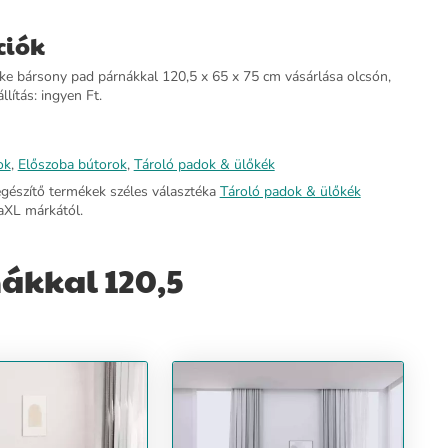
ciók
ke bársony pad párnákkal 120,5 x 65 x 75 cm vásárlása olcsón,
llítás: ingyen Ft.
ok
,
Előszoba bútorok
,
Tároló padok & ülőkék
egészítő termékek széles választéka
Tároló padok & ülőkék
aXL márkától.
ákkal 120,5