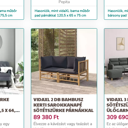
Tartós anyag: A mű...
Pepita
egyenletesen
arna műbőr
Hasonlók, mint vidaXL barna műbőr
Hasonlók, mi
x75,5 cm
pad párnákkal 120,5 x 65 x 75 cm
bársony pad 
ÜRKE
VIDAXL 2 DB BAMBUSZ
VIDAXL 3
KERTI SAROKKANAPÉ
SÖTÉTSZ
5 X 64,5
SÖTÉTSZÜRKE PÁRNÁKKAL
ÜLŐGARN
PÁRNÁK
89 380
Ft
309 69
gy egy
Élvezze a kávézást vagy teázást a
Ez az ülőgar