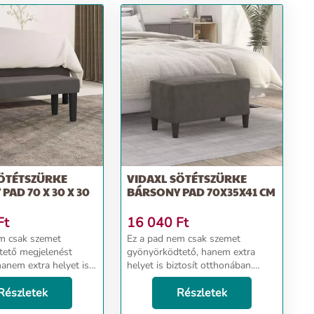
SÖTÉTSZÜRKE
VIDAXL SÖTÉTSZÜRKE
PAD 70 X 30 X 30
BÁRSONY PAD 70X35X41 CM
Ft
16 040
Ft
m csak szemet
Ez a pad nem csak szemet
tető megjelenést
gyönyörködtető, hanem extra
hanem extra helyet is
helyet is biztosít otthonában.
 otthonában. Puha
Puha bársony: A bársony egy
bársony egy puha,
Részletek
puha, fényűző anyag, amely sűrű,
Részletek
ag, amely sűrű,
egyenletesen vágott sima szálairól