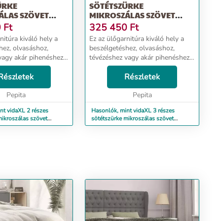
ÜRKE
SÖTÉTSZÜRKE
ÁLAS SZÖVET
MIKROSZÁLAS SZÖVET
ITÚRA
ÜLŐGARNITÚRA
0
Ft
325 450
Ft
KAL
PÁRNÁKKAL
nitúra kiváló hely a
Ez az ülőgarnitúra kiváló hely a
hez, olvasáshoz,
beszélgetéshez, olvasáshoz,
vagy akár pihenéshez.
tévézéshez vagy akár pihenéshez.
 otthona fókuszpontja
Célja, hogy otthona fókuszpontja
 mikroszál: A mikroszál
Részletek
lesz. Tartós mikroszál: A mikroszál
Részletek
kus szövet, amely
egy szintetikus szövet, amely
Pepita
rendkív...
Pepita
nt vidaXL 2 részes
Hasonlók, mint vidaXL 3 részes
mikroszálas szövet
sötétszürke mikroszálas szövet
 párnákkal
ülőgarnitúra párnákkal