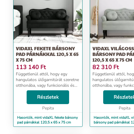
VIDAXL FEKETE BÁRSONY
VIDAXL VILÁGOS
PAD PÁRNÁKKAL 120,5 X 65
BÁRSONY PAD P
X 75 CM
120,5 X 65 X 75 CM
113 140
Ft
82 310
Ft
Függetlenül attól, hogy egy
Függetlenül attól, ho
hangulatos ülőgarnitúrát szeretne
hangulatos ülőgarnitú
otthonába, vagy funkcionális és
otthonába, vagy funkc
stílusos bútordarabra lenne
stílusos bútordarabra
szüksége az irodájába, ez az
Részletek
szüksége az irodájába,
Részlete
elegáns pad kiváló választás.
elegáns pad kiváló vál
Puha bársony: A bár...
Pepita
Puha bársony: A bár...
Pepita
Hasonlók, mint vidaXL fekete bársony
Hasonlók, mint vidaXL v
pad párnákkal 120,5 x 65 x 75 cm
bársony pad párnákkal 12
75 cm