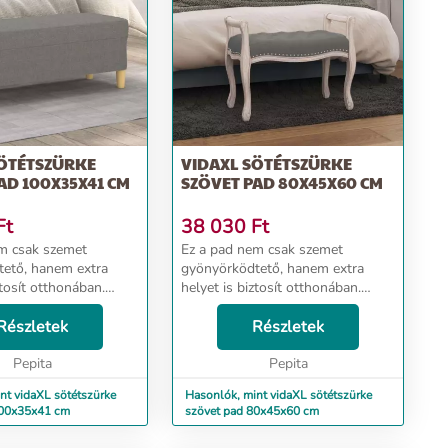
SÖTÉTSZÜRKE
VIDAXL SÖTÉTSZÜRKE
AD 100X35X41 CM
SZÖVET PAD 80X45X60 CM
Ft
38 030
Ft
m csak szemet
Ez a pad nem csak szemet
ető, hanem extra
gyönyörködtető, hanem extra
ztosít otthonában.
helyet is biztosít otthonában.
et: A szövet egyszerű
Tartós anyag: Ez az előszobapad
t megjelenésű, valamint
Részletek
szövetből készült. A szövet
Részletek
ő és
egyszerű és letisztult
funkciós pad: Ezen ...
Pepita
megjelenésű, valamint
Pepita
légátereszt...
nt vidaXL sötétszürke
Hasonlók, mint vidaXL sötétszürke
100x35x41 cm
szövet pad 80x45x60 cm