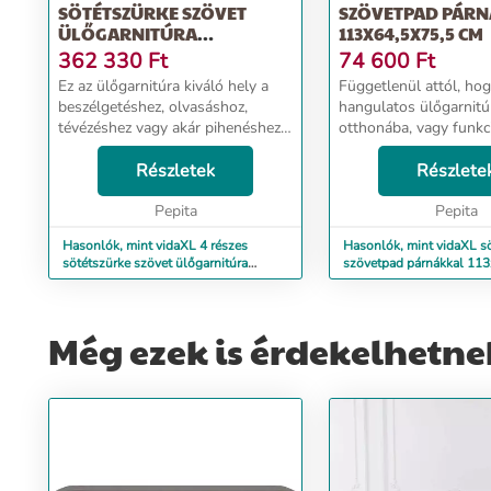
SÖTÉTSZÜRKE SZÖVET
SZÖVETPAD PÁR
ÜLŐGARNITÚRA
113X64,5X75,5 CM
PÁRNÁKKAL
362 330
Ft
74 600
Ft
Ez az ülőgarnitúra kiváló hely a
Függetlenül attól, ho
beszélgetéshez, olvasáshoz,
hangulatos ülőgarnitú
tévézéshez vagy akár pihenéshez.
otthonába, vagy funkc
Célja, hogy otthona fókuszpontja
stílusos bútordarabra
lesz. Tartós szövet: Az anyag
Részletek
szüksége az irodájába,
Részlete
egyszerű és letisztult
elegáns pad kiváló vál
megjelenésű, valamin...
Pepita
Tartós szövet: A sz...
Pepita
Hasonlók, mint vidaXL 4 részes
Hasonlók, mint vidaXL s
sötétszürke szövet ülőgarnitúra
szövetpad párnákkal 11
párnákkal
cm
Még ezek is érdekelhetne