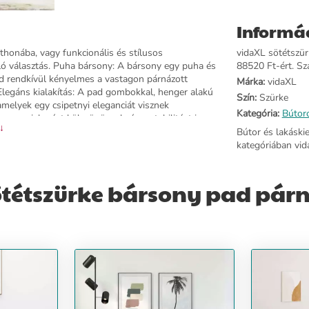
Informá
thonába, vagy funkcionális és stílusos
vidaXL sötétszür
áló választás. Puha bársony: A bársony egy puha és
88520 Ft-ért. Szá
d rendkívül kényelmes a vastagon párnázott
Márka:
vidaXL
legáns kialakítás: A pad gombokkal, henger alakú
Szín:
Szürke
 amelyek egy csipetnyi eleganciát visznek
Kategória:
Bútor
s megjelenést kölcsönöznek, és a stabilitást is
 ↓
 A pad ülőfelületének furnérlemez váza szilárdságot
Bútor és lakáski
 poliészter), furnérlemez, tömör
kategóriában vid
Mé x Ma)Ülőfelület szélessége: 96,5 cmÜlőfelület
agassága a talajtól: 54,5 cmLábmagasság: 22
sszeszerelést igényel: igenA szállítmány
ötétszürke bársony pad párn