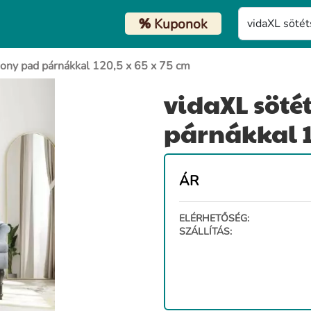
%
Kuponok
sony pad párnákkal 120,5 x 65 x 75 cm
vidaXL söté
párnákkal 12
ÁR
ELÉRHETŐSÉG:
SZÁLLÍTÁS: