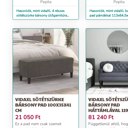
kellemes ...
Pepita
Tartós anyag: A műv...
Pepita
Hasonlók, mint vidaXL 4 részes
Hasonlók, mint vidaXL b
sötétszürke bársony ülőgarnitúra
pad párnákkal 113x64,5
párnákkal
VIDAXL SÖTÉTSZÜRKE
VIDAXL SÖTÉTSZ
BÁRSONY PAD 100X35X41
BÁRSONY PAD
CM
HÁTTÁMLÁVAL 119,
X 75 CM
21 050
Ft
81 240
Ft
Ez a pad nem csak szemet
Függetlenül attól, ho