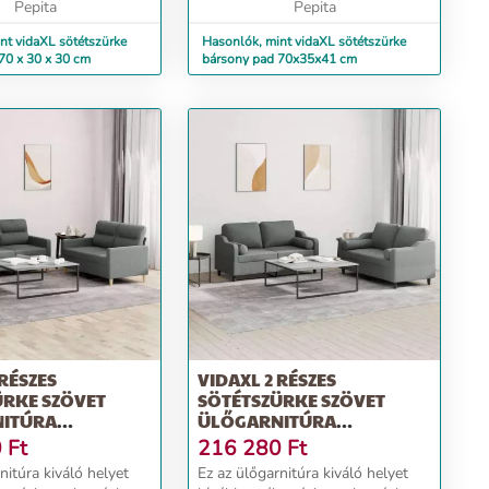
 vágott sima szála...
Pepita
ismert. A bársony an...
Pepita
nt vidaXL sötétszürke
Hasonlók, mint vidaXL sötétszürke
70 x 30 x 30 cm
bársony pad 70x35x41 cm
 RÉSZES
VIDAXL 2 RÉSZES
ÜRKE SZÖVET
SÖTÉTSZÜRKE SZÖVET
ITÚRA
ÜLŐGARNITÚRA
KAL
PÁRNÁKKAL
0
Ft
216 280
Ft
nitúra kiváló helyet
Ez az ülőgarnitúra kiváló helyet