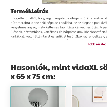
Termékleírás
Függetlenül attól, hogy egy hangulatos ülőgarnitúrát szeretne ot
bútordarabra lenne szüksége az irodájába, ez az elegáns pad kiv
kényelmes anyag, mely kellemes tapintású.Kényelmes ülés: A pa
ülésnek, háttámlának, karfáknak és hátpárnáknak köszönhetően.E
karfákkal, ívelt háttámlával és antik stílusú lábakkal rendelkezik,
otthonába.Fa lábak: A tömör gumifa lábak természetes és kelleme
↓ Több részlet
biztosítanak. Bármilyen környezetbe illeni fog.Erős és stabil váz:
és a stabilitást biztosít.Színe: sötétszürkeAnyaga: bársony (100%
gumifaTöltőanyaga: habTeljes mérete: 120,5 x 65 x 75 cm (Szé x 
mélysége: 48 cmÜlőfelület magassága a talajtól: 41,5 cmKarfa m
cmPárna átmérője (egyenként): 33 cmMax. terhelhetőség: 110 kgÖ
Hasonlók, mint vidaXL s
tartalma:1 db pad2 db párna
x 65 x 75 cm:
További információ>>