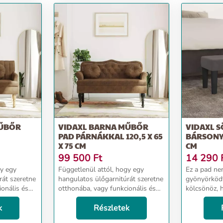
MŰBŐR
VIDAXL BARNA MŰBŐR
VIDAXL 
PAD PÁRNÁKKAL 120,5 X 65
BÁRSONY 
X 75 CM
CM
99 500
Ft
14 290
gy egy
Függetlenül attól, hogy egy
Ez a pad ne
rát szeretne
hangulatos ülőgarnitúrát szeretne
gyönyörköd
ionális és
otthonába, vagy funkcionális és
kölcsönöz, 
 lenne
stílusos bútordarabra lenne
biztosít az
 ez az
k
szüksége az irodájába, ez az
Részletek
bársony: A 
asztás.
elegáns pad kiváló választás.
fényűző any