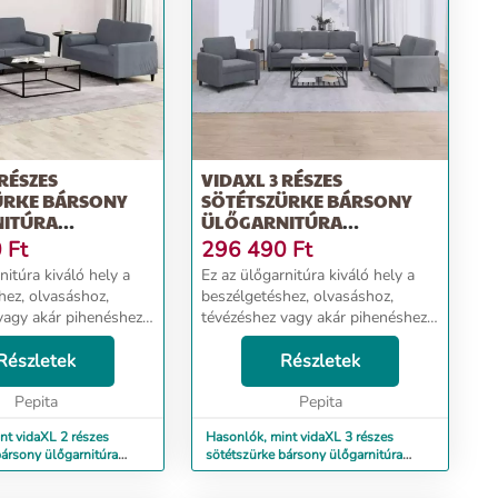
 RÉSZES
VIDAXL 3 RÉSZES
ÜRKE BÁRSONY
SÖTÉTSZÜRKE BÁRSONY
ITÚRA
ÜLŐGARNITÚRA
KAL
PÁRNÁKKAL
0
Ft
296 490
Ft
nitúra kiváló hely a
Ez az ülőgarnitúra kiváló hely a
hez, olvasáshoz,
beszélgetéshez, olvasáshoz,
vagy akár pihenéshez.
tévézéshez vagy akár pihenéshez.
 otthona fókuszpontja
Célja, hogy otthona fókuszpontja
bársony: A bársony egy
Részletek
lesz. Puha bársony: A bársony egy
Részletek
yelmes anyag, mely
puha és kényelmes anyag, mely
Pepita
kellemes ...
Pepita
nt vidaXL 2 részes
Hasonlók, mint vidaXL 3 részes
bársony ülőgarnitúra
sötétszürke bársony ülőgarnitúra
párnákkal