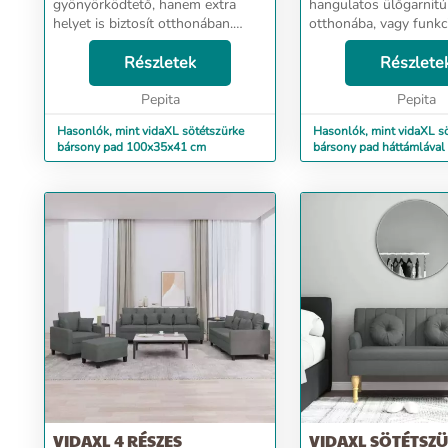
gyönyörködtető, hanem extra
hangulatos ülőgarnitú
helyet is biztosít otthonában.
otthonába, vagy funkc
Puha bársony: A bársony egy
stílusos bútordarabra
puha, fényűző anyag, amely sűrű,
Részletek
szüksége az irodájába,
Részlete
egyenletesen vágott sima szálairól
elegáns pad kiváló vál
ismert. A bársony an...
Pepita
Puha bársony: A bár...
Pepita
Hasonlók, mint vidaXL sötétszürke
Hasonlók, mint vidaXL s
bársony pad 100x35x41 cm
bársony pad háttámlával 
x 75 cm
VIDAXL 4 RÉSZES
VIDAXL SÖTÉTSZ