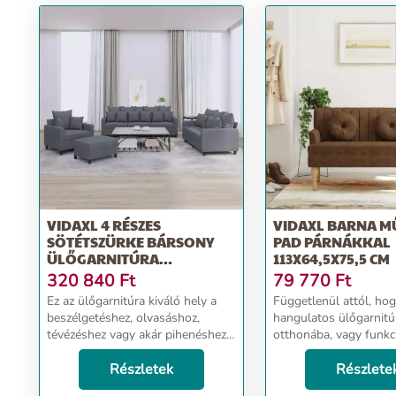
VIDAXL 4 RÉSZES
VIDAXL BARNA 
SÖTÉTSZÜRKE BÁRSONY
PAD PÁRNÁKKAL
ÜLŐGARNITÚRA
113X64,5X75,5 CM
PÁRNÁKKAL
320 840
Ft
79 770
Ft
Ez az ülőgarnitúra kiváló hely a
Függetlenül attól, ho
beszélgetéshez, olvasáshoz,
hangulatos ülőgarnitú
tévézéshez vagy akár pihenéshez.
otthonába, vagy funkc
Célja, hogy otthona fókuszpontja
stílusos bútordarabra
lesz. Puha bársony: A bársony egy
Részletek
szüksége az irodájába,
Részlete
puha és kényelmes anyag, mely
elegáns pad kiváló vál