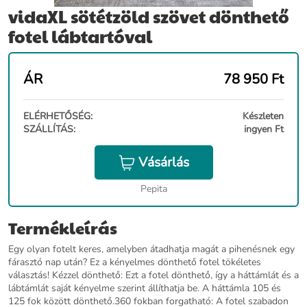
vidaXL sötétzöld szövet dönthető
fotel lábtartóval
ÁR
78 950
Ft
ELÉRHETŐSÉG:
Készleten
SZÁLLÍTÁS:
ingyen Ft
Vásárlás
Pepita
Termékleírás
Egy olyan fotelt keres, amelyben átadhatja magát a pihenésnek egy
fárasztó nap után? Ez a kényelmes dönthető fotel tökéletes
választás! Kézzel dönthető: Ezt a fotel dönthető, így a háttámlát és a
lábtámlát saját kényelme szerint állíthatja be. A háttámla 105 és
125 fok között dönthető.360 fokban forgatható: A fotel szabadon