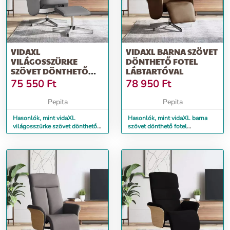
VIDAXL
VIDAXL BARNA SZÖVET
VILÁGOSSZÜRKE
DÖNTHETŐ FOTEL
SZÖVET DÖNTHETŐ
LÁBTARTÓVAL
FOTEL LÁBTARTÓVAL
75 550
Ft
78 950
Ft
Pepita
Pepita
Hasonlók, mint vidaXL
Hasonlók, mint vidaXL barna
világosszürke szövet dönthető
szövet dönthető fotel
fotel lábtartóval
lábtartóval