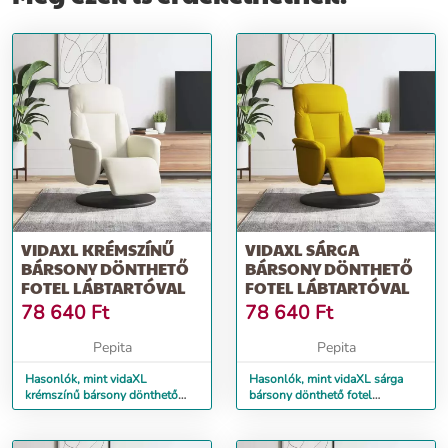
VIDAXL KRÉMSZÍNŰ
VIDAXL SÁRGA
BÁRSONY DÖNTHETŐ
BÁRSONY DÖNTHETŐ
FOTEL LÁBTARTÓVAL
FOTEL LÁBTARTÓVAL
78 640
Ft
78 640
Ft
Pepita
Pepita
Hasonlók, mint vidaXL
Hasonlók, mint vidaXL sárga
krémszínű bársony dönthető
bársony dönthető fotel
fotel lábtartóval
lábtartóval