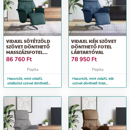
VIDAXL SÖTÉTZÖLD
VIDAXL KÉK SZÖVET
SZÖVET DÖNTHETŐ
DÖNTHETŐ FOTEL
MASSZÁZSFOTEL
LÁBTARTÓVAL
LÁBTARTÓVAL
86 760
Ft
78 950
Ft
Pepita
Pepita
Hasonlók, mint vidaXL
Hasonlók, mint vidaXL kék
sötétzöld szövet dönthető
szövet dönthető fotel
masszázsfotel lábtartóval
lábtartóval