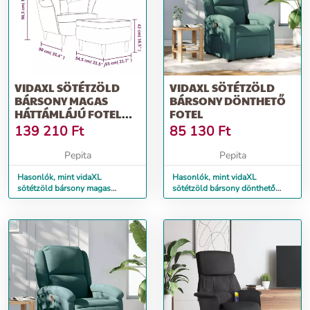
VIDAXL SÖTÉTZÖLD
VIDAXL SÖTÉTZÖLD
BÁRSONY MAGAS
BÁRSONY DÖNTHETŐ
HÁTTÁMLÁJÚ FOTEL
FOTEL
LÁBTARTÓVAL
139 210
Ft
85 130
Ft
Pepita
Pepita
Hasonlók, mint vidaXL
Hasonlók, mint vidaXL
sötétzöld bársony magas
sötétzöld bársony dönthető
háttámlájú fotel lábtartóval
fotel