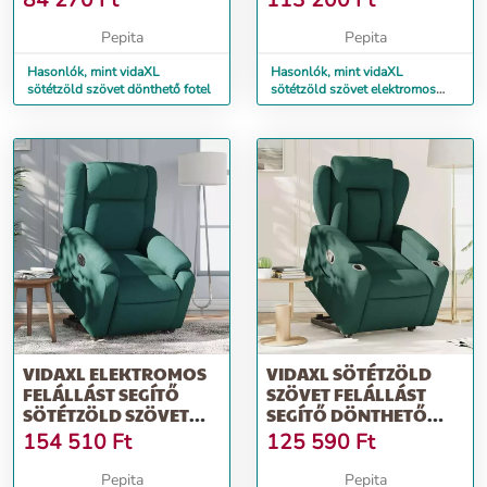
84 270
Ft
113 200
Ft
Pepita
Pepita
Hasonlók, mint vidaXL
Hasonlók, mint vidaXL
sötétzöld szövet dönthető fotel
sötétzöld szövet elektromos
dönthető fotel
VIDAXL ELEKTROMOS
VIDAXL SÖTÉTZÖLD
FELÁLLÁST SEGÍTŐ
SZÖVET FELÁLLÁST
SÖTÉTZÖLD SZÖVET
SEGÍTŐ DÖNTHETŐ
DÖNTHETŐ FOTEL
FOTEL
154 510
Ft
125 590
Ft
Pepita
Pepita