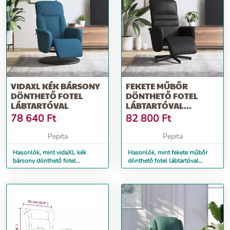
VIDAXL KÉK BÁRSONY
FEKETE MŰBŐR
DÖNTHETŐ FOTEL
DÖNTHETŐ FOTEL
LÁBTARTÓVAL
LÁBTARTÓVAL
(356703)
78 640
Ft
82 800
Ft
Pepita
Pepita
Hasonlók, mint vidaXL kék
Hasonlók, mint fekete műbőr
bársony dönthető fotel
dönthető fotel lábtartóval
lábtartóval
(356703)