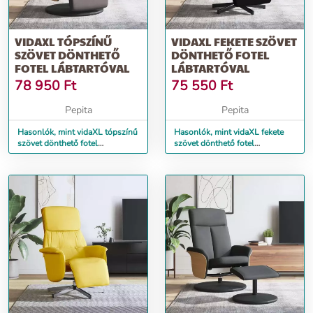
VIDAXL TÓPSZÍNŰ
VIDAXL FEKETE SZÖVET
SZÖVET DÖNTHETŐ
DÖNTHETŐ FOTEL
FOTEL LÁBTARTÓVAL
LÁBTARTÓVAL
78 950
Ft
75 550
Ft
Pepita
Pepita
Hasonlók, mint vidaXL tópszínű
Hasonlók, mint vidaXL fekete
szövet dönthető fotel
szövet dönthető fotel
lábtartóval
lábtartóval