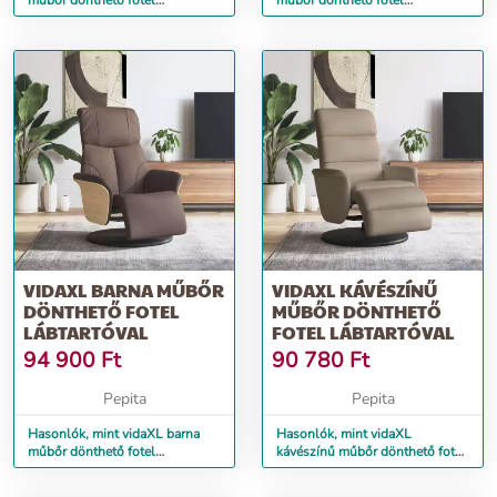
műbőr dönthető fotel
műbőr dönthető fotel
lábtartóval
lábtartóval
VIDAXL BARNA MŰBŐR
VIDAXL KÁVÉSZÍNŰ
DÖNTHETŐ FOTEL
MŰBŐR DÖNTHETŐ
LÁBTARTÓVAL
FOTEL LÁBTARTÓVAL
94 900
Ft
90 780
Ft
Pepita
Pepita
Hasonlók, mint vidaXL barna
Hasonlók, mint vidaXL
műbőr dönthető fotel
kávészínű műbőr dönthető fotel
lábtartóval
lábtartóval