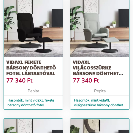
VIDAXL FEKETE
VIDAXL
BÁRSONY DÖNTHETŐ
VILÁGOSSZÜRKE
FOTEL LÁBTARTÓVAL
BÁRSONY DÖNTHETŐ
FOTEL LÁBTARTÓVAL
77 340
Ft
77 340
Ft
Pepita
Pepita
Hasonlók, mint vidaXL fekete
Hasonlók, mint vidaXL
bársony dönthető fotel
világosszürke bársony dönthető
lábtartóval
fotel lábtartóval