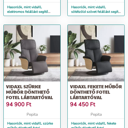
Hasonlók, mint vidaXL
Hasonlók, mint vidaXL
elektromos felállást segítő
sötétzöld szövet felállást segítő
sötétzöld szövet dönthető fotel
dönthető fotel
VIDAXL SZÜRKE
VIDAXL FEKETE MŰBŐR
MŰBŐR DÖNTHETŐ
DÖNTHETŐ FOTEL
FOTEL LÁBTARTÓVAL
LÁBTARTÓVAL
94 900
Ft
94 450
Ft
Pepita
Pepita
Hasonlók, mint vidaXL szürke
Hasonlók, mint vidaXL fekete