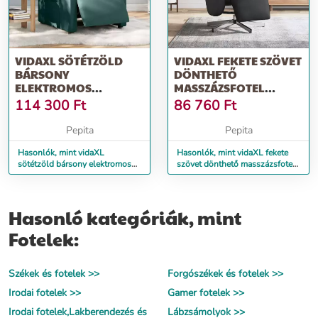
VIDAXL SÖTÉTZÖLD
VIDAXL FEKETE SZÖVET
BÁRSONY
DÖNTHETŐ
ELEKTROMOS
MASSZÁZSFOTEL
DÖNTHETŐ FOTEL
LÁBTARTÓVAL
114 300
Ft
86 760
Ft
Pepita
Pepita
Hasonlók, mint vidaXL
Hasonlók, mint vidaXL fekete
sötétzöld bársony elektromos
szövet dönthető masszázsfotel
dönthető fotel
lábtartóval
Hasonló kategóriák, mint
Fotelek:
Székek és fotelek >>
Forgószékek és fotelek >>
Irodai fotelek >>
Gamer fotelek >>
Irodai fotelek,Lakberendezés és
Lábzsámolyok >>