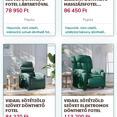
FOTEL LÁBTARTÓVAL
MASSZÁZSFOTEL
LÁBTARTÓVAL
78 950
Ft
86 450
Ft
Pepita
Pepita
Hasonlók, mint vidaXL
Hasonlók, mint vidaXL
krémszínű szövet dönthető fotel
sötétzöld bársony dönthető
lábtartóval
masszázsfotel lábtartóval
VIDAXL SÖTÉTZÖLD
VIDAXL SÖTÉTZÖLD
SZÖVET DÖNTHETŐ
SZÖVET ELEKTROMOS
FOTEL
DÖNTHETŐ FOTEL