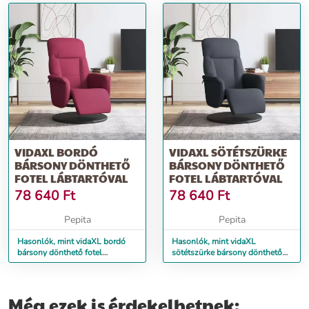
VIDAXL BORDÓ
VIDAXL SÖTÉTSZÜRKE
BÁRSONY DÖNTHETŐ
BÁRSONY DÖNTHETŐ
FOTEL LÁBTARTÓVAL
FOTEL LÁBTARTÓVAL
78 640
Ft
78 640
Ft
Pepita
Pepita
Hasonlók, mint vidaXL bordó
Hasonlók, mint vidaXL
bársony dönthető fotel
sötétszürke bársony dönthető
lábtartóval
fotel lábtartóval
Még ezek is érdekelhetnek: