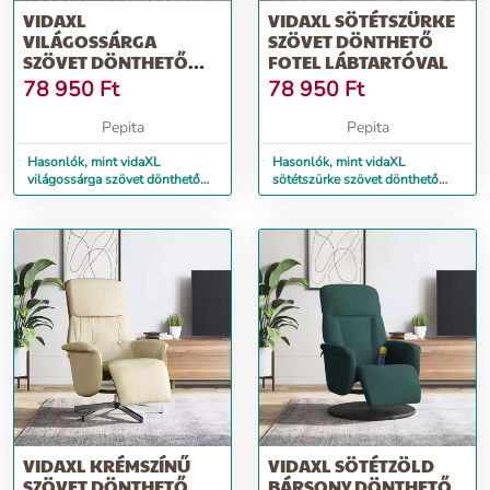
VIDAXL
VIDAXL SÖTÉTSZÜRKE
VILÁGOSSÁRGA
SZÖVET DÖNTHETŐ
SZÖVET DÖNTHETŐ
FOTEL LÁBTARTÓVAL
FOTEL LÁBTARTÓVAL
78 950
Ft
78 950
Ft
Pepita
Pepita
Hasonlók, mint vidaXL
Hasonlók, mint vidaXL
világossárga szövet dönthető
sötétszürke szövet dönthető
fotel lábtartóval
fotel lábtartóval
VIDAXL KRÉMSZÍNŰ
VIDAXL SÖTÉTZÖLD
SZÖVET DÖNTHETŐ
BÁRSONY DÖNTHETŐ