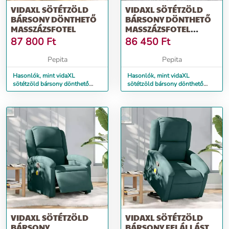
VIDAXL SÖTÉTZÖLD
VIDAXL SÖTÉTZÖLD
BÁRSONY DÖNTHETŐ
BÁRSONY DÖNTHETŐ
MASSZÁZSFOTEL
MASSZÁZSFOTEL
LÁBTARTÓVAL
87 800
Ft
86 450
Ft
Pepita
Pepita
Hasonlók, mint vidaXL
Hasonlók, mint vidaXL
sötétzöld bársony dönthető
sötétzöld bársony dönthető
masszázsfotel
masszázsfotel lábtartóval
VIDAXL SÖTÉTZÖLD
VIDAXL SÖTÉTZÖLD
BÁRSONY
BÁRSONY FELÁLLÁST