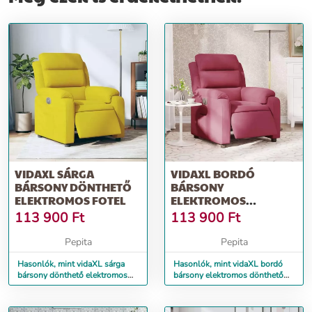
VIDAXL SÁRGA
VIDAXL BORDÓ
BÁRSONY DÖNTHETŐ
BÁRSONY
ELEKTROMOS FOTEL
ELEKTROMOS
DÖNTHETŐ FOTEL
113 900
Ft
113 900
Ft
Pepita
Pepita
Hasonlók, mint vidaXL sárga
Hasonlók, mint vidaXL bordó
bársony dönthető elektromos
bársony elektromos dönthető
fotel
fotel