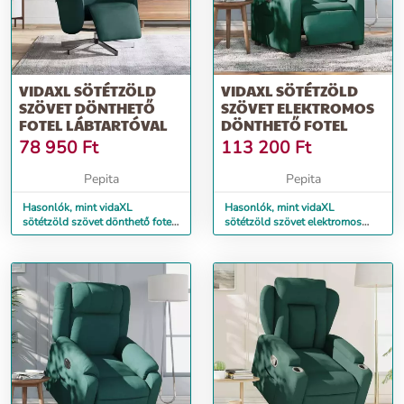
VIDAXL SÖTÉTZÖLD
VIDAXL SÖTÉTZÖLD
SZÖVET DÖNTHETŐ
SZÖVET ELEKTROMOS
FOTEL LÁBTARTÓVAL
DÖNTHETŐ FOTEL
78 950
Ft
113 200
Ft
Pepita
Pepita
Hasonlók, mint vidaXL
Hasonlók, mint vidaXL
sötétzöld szövet dönthető fotel
sötétzöld szövet elektromos
lábtartóval
dönthető fotel