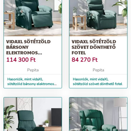
VIDAXL SÖTÉTZÖLD
VIDAXL SÖTÉTZÖLD
BÁRSONY
SZÖVET DÖNTHETŐ
ELEKTROMOS
FOTEL
DÖNTHETŐ FOTEL
114 300
Ft
84 270
Ft
Pepita
Pepita
Hasonlók, mint vidaXL
Hasonlók, mint vidaXL
sötétzöld bársony elektromos
sötétzöld szövet dönthető fotel
dönthető fotel