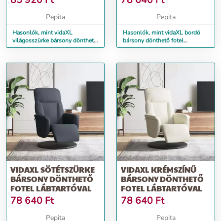
85 920
Ft
78 640
Ft
Pepita
Pepita
Hasonlók, mint vidaXL
Hasonlók, mint vidaXL bordó
világosszürke bársony dönthető
bársony dönthető fotel
fotel
lábtartóval
VIDAXL SÖTÉTSZÜRKE
VIDAXL KRÉMSZÍNŰ
BÁRSONY DÖNTHETŐ
BÁRSONY DÖNTHETŐ
FOTEL LÁBTARTÓVAL
FOTEL LÁBTARTÓVAL
78 640
Ft
78 640
Ft
Pepita
Pepita