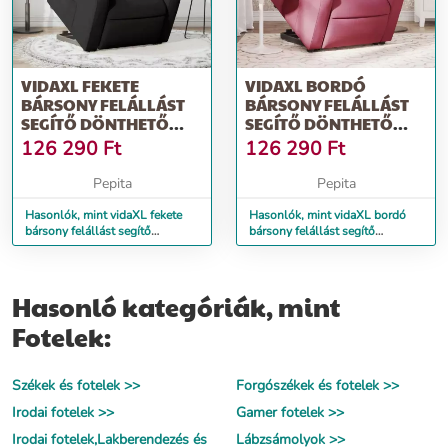
VIDAXL FEKETE
VIDAXL BORDÓ
BÁRSONY FELÁLLÁST
BÁRSONY FELÁLLÁST
SEGÍTŐ DÖNTHETŐ
SEGÍTŐ DÖNTHETŐ
FOTEL
FOTEL
126 290
Ft
126 290
Ft
Pepita
Pepita
Hasonlók, mint vidaXL fekete
Hasonlók, mint vidaXL bordó
bársony felállást segítő
bársony felállást segítő
dönthető fotel
dönthető fotel
Hasonló kategóriák, mint
Fotelek:
Székek és fotelek >>
Forgószékek és fotelek >>
Irodai fotelek >>
Gamer fotelek >>
Irodai fotelek,Lakberendezés és
Lábzsámolyok >>