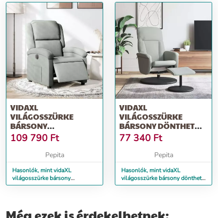
VIDAXL
VIDAXL
VILÁGOSSZÜRKE
VILÁGOSSZÜRKE
BÁRSONY
BÁRSONY DÖNTHETŐ
ELEKTROMOS
FOTEL LÁBTARTÓVAL
109 790
Ft
77 340
Ft
DÖNTHETŐ FOTEL
Pepita
Pepita
Hasonlók, mint vidaXL
Hasonlók, mint vidaXL
világosszürke bársony
világosszürke bársony dönthető
elektromos dönthető fotel
fotel lábtartóval
Még ezek is érdekelhetnek: