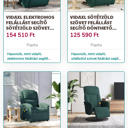
VIDAXL ELEKTROMOS
VIDAXL SÖTÉTZÖLD
FELÁLLÁST SEGÍTŐ
SZÖVET FELÁLLÁST
SÖTÉTZÖLD SZÖVET
SEGÍTŐ DÖNTHETŐ
DÖNTHETŐ FOTEL
FOTEL
154 510
Ft
125 590
Ft
Pepita
Pepita
Hasonlók, mint vidaXL
Hasonlók, mint vidaXL
elektromos felállást segítő
sötétzöld szövet felállást segítő
sötétzöld szövet dönthető fotel
dönthető fotel