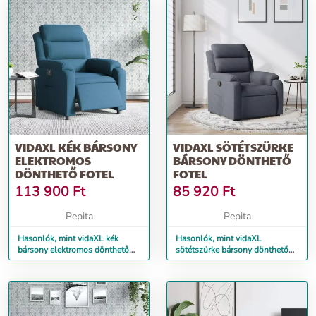
VIDAXL KÉK BÁRSONY
VIDAXL SÖTÉTSZÜRKE
ELEKTROMOS
BÁRSONY DÖNTHETŐ
DÖNTHETŐ FOTEL
FOTEL
113 900
Ft
85 920
Ft
Pepita
Pepita
Hasonlók, mint vidaXL kék
Hasonlók, mint vidaXL
bársony elektromos dönthető
sötétszürke bársony dönthető
fotel
fotel