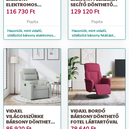
ELEKTROMOS
SEGÍTŐ DÖNTHETŐ
DÖNTHETŐ
MASSZÁZSFOTEL
116 730
Ft
129 120
Ft
MASSZÁZSFOTEL
Pepita
Pepita
Hasonlók, mint vidaXL
Hasonlók, mint vidaXL
sötétzöld bársony elektromos
sötétzöld bársony felállást
dönthető masszázsfotel
segítő dönthető masszázsfotel
VIDAXL
VIDAXL BORDÓ
VILÁGOSSZÜRKE
BÁRSONY DÖNTHETŐ
BÁRSONY DÖNTHETŐ
FOTEL LÁBTARTÓVAL
FOTEL