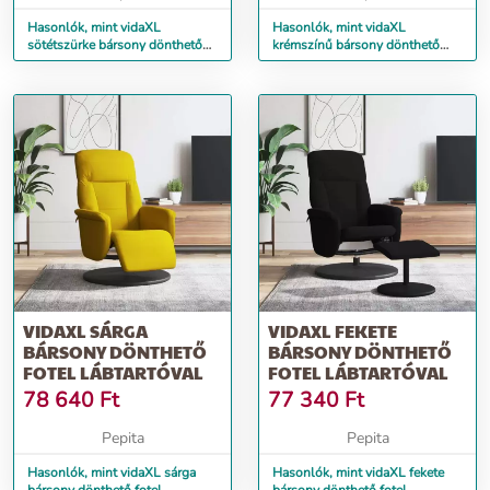
Hasonlók, mint vidaXL
Hasonlók, mint vidaXL
sötétszürke bársony dönthető
krémszínű bársony dönthető
fotel lábtartóval
fotel lábtartóval
VIDAXL SÁRGA
VIDAXL FEKETE
BÁRSONY DÖNTHETŐ
BÁRSONY DÖNTHETŐ
FOTEL LÁBTARTÓVAL
FOTEL LÁBTARTÓVAL
78 640
Ft
77 340
Ft
Pepita
Pepita
Hasonlók, mint vidaXL sárga
Hasonlók, mint vidaXL fekete