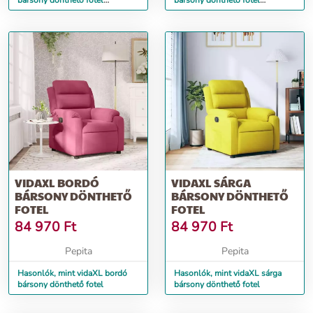
bársony dönthető fotel
bársony dönthető fotel
lábtartóval
lábtartóval
VIDAXL BORDÓ
VIDAXL SÁRGA
BÁRSONY DÖNTHETŐ
BÁRSONY DÖNTHETŐ
FOTEL
FOTEL
84 970
Ft
84 970
Ft
Pepita
Pepita
Hasonlók, mint vidaXL bordó
Hasonlók, mint vidaXL sárga
bársony dönthető fotel
bársony dönthető fotel