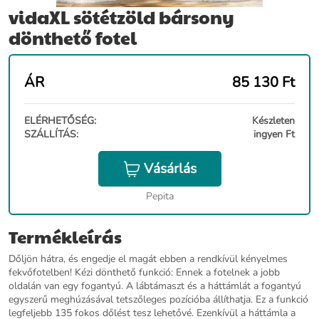
vidaXL sötétzöld bársony
dönthető fotel
ÁR
85 130
Ft
ELÉRHETŐSÉG:
Készleten
SZÁLLÍTÁS:
ingyen Ft
Vásárlás
Pepita
Termékleírás
Dőljön hátra, és engedje el magát ebben a rendkívül kényelmes
fekvőfotelben! Kézi dönthető funkció: Ennek a fotelnek a jobb
oldalán van egy fogantyú. A lábtámaszt és a háttámlát a fogantyú
egyszerű meghúzásával tetszőleges pozícióba állíthatja. Ez a funkció
legfeljebb 135 fokos dőlést tesz lehetővé. Ezenkívül a háttámla a