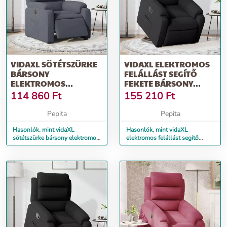
VIDAXL SÖTÉTSZÜRKE
VIDAXL ELEKTROMOS
BÁRSONY
FELÁLLÁST SEGÍTŐ
ELEKTROMOS
FEKETE BÁRSONY
DÖNTHETŐ FOTEL
DÖNTHETŐ FOTEL
114 860
Ft
155 210
Ft
Pepita
Pepita
Hasonlók, mint vidaXL
Hasonlók, mint vidaXL
sötétszürke bársony elektromos
elektromos felállást segítő
dönthető fotel
fekete bársony dönthető fotel