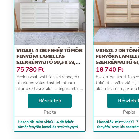
VIDAXL 4 DB FEHÉR TÖMÖR
VIDAXL 2 DB TÖ
FENYŐFA LAMELLÁS
FENYŐFA LAMELL
SZEKRÉNYAJTÓ 99,3 X 59,4
SZEKRÉNYAJTÓ 61,
CM
CM
75 780
Ft
18 740
Ft
Ezek a zsaluzott fa szekrényajtók
Ezek a zsaluzott fa sz
tökéletes választást jelentenek
tökéletes választást j
akár díszítésre, akár a légáramlás
akár díszítésre, akár a
növelésére. Tömör fenyőfa: Ezek a
növelésére. Tömör fen
szekrényajtók tömör fenyőfából
Részletek
szekrényajtók tömör f
Részlete
készültek a stabilitás és a tartós...
készültek a stabilitás é
Pepita
Pepita
Hasonlók, mint vidaXL 4 db fehér
Hasonlók, mint vidaXL 2
tömör fenyőfa lamellás szekrényajtó
fenyőfa lamellás szekrén
99,3 x 59,4 cm
59,4 cm