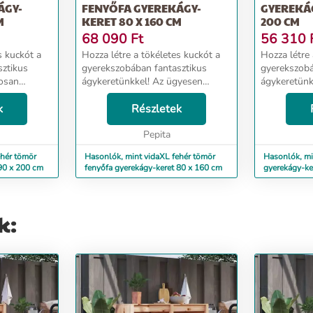
ÁGY-
FENYŐFA GYEREKÁGY-
GYEREKÁG
M
KERET 80 X 160 CM
200 CM
68 090
Ft
56 310
s kuckót a
Hozza létre a tökéletes kuckót a
Hozza létre 
sztikus
gyerekszobában fantasztikus
gyerekszobá
kosan
ágykeretünkkel! Az ügyesen
ágykeretünk
jú keretre
kialakított, faház formájú keretre
kialakított 
k
felfüggesztheti az
Részletek
felfüggeszth
 teret
ágyfüggönyöket, privát teret
ágyfüggönyö
. Olvasós...
biztosítva ezzel gyermekének....
Pepita
biztosítva g
ehér tömör
Hasonlók, mint vidaXL fehér tömör
Hasonlók, mi
 90 x 200 cm
fenyőfa gyerekágy-keret 80 x 160 cm
gyerekágy-ke
k: