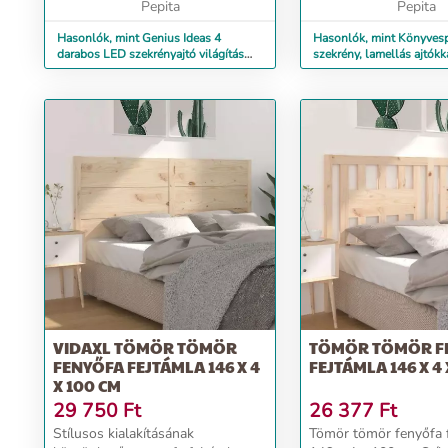
megvilágítsa a ...
Pepita
olvasósarkot á...
Pepita
Hasonlók, mint Genius Ideas 4
Hasonlók, mint Könyvesp
darabos LED szekrényajtó világítás
szekrény, lamellás ajtókk
(GI-085010)
VIDAXL TÖMÖR TÖMÖR
TÖMÖR TÖMÖR F
FENYŐFA FEJTÁMLA 146 X 4
FEJTÁMLA 146 X 4 
X 100 CM
29 750
Ft
26 377
Ft
Stílusos kialakításának
Tömör tömör fenyőfa 