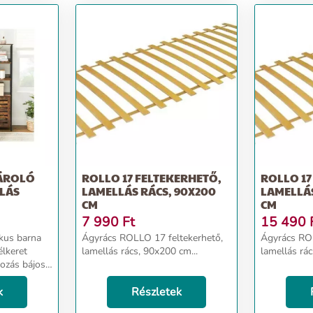
TÁROLÓ
ROLLO 17 FELTEKERHETŐ,
ROLLO 17
LLÁS
LAMELLÁS RÁCS, 90X200
LAMELLÁS
CM
CM
7 990
Ft
15 490
Ágyrács ROLLO 17 feltekerhető,
Ágyrács ROL
élkeret
lamellás rács, 90x200 cm...
lamellás rác
kozás bájos
étre.
inden
k
Részletek
hangulatos