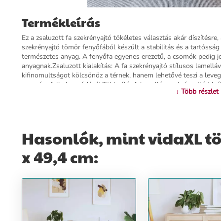
Termékleírás
Ez a zsaluzott fa szekrényajtó tökéletes választás akár díszítésre
szekrényajtó tömör fenyőfából készült a stabilitás és a tartóss
természetes anyag. A fenyőfa egyenes erezetű, a csomók pedig jel
anyagnak.Zsaluzott kialakítás: A fa szekrényajtó stílusos lamellá
kifinomultságot kölcsönöz a térnek, hanem lehetővé teszi a leveg
a penész felhalmozódását.Többcélú: A lamellás szekrényajtó ideál
↓ Több részlet
mint a konyhaszekrény, fürdőszobaszekrény, cipőszekrény, ruháss
burkolásra vagy radiátorpanelként is használható.Anyaga: tömör
keret mérete: 42 x 21 mm (Szé x Va)Felső keret mérete: 57-82 x
(Szé x Va)Kezeletlen faAjtótípus: szekrényajtó
Hasonlók, mint vidaXL tö
További információ>>
x 49,4 cm: