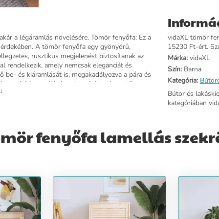
Informá
, akár a légáramlás növelésére. Tömör fenyőfa: Ez a
vidaXL tömör fen
ág érdekében. A tömör fenyőfa egy gyönyörű,
15230 Ft-ért. Szá
legzetes, rusztikus megjelenést biztosítanak az
Márka:
vidaXL
val rendelkezik, amely nemcsak eleganciát és
Szín:
Barna
ő be- és kiáramlását is, megakadályozva a pára és
Kategória:
Bútor
is az ajtó lecserélésére olyan bútorok esetében,
 ↓
zekrény, könyvszekrény stb. Dekorációra,
Bútor és lakáski
 fenyőfaMérete: 99,3 x 49,4 cm (Ma x Szé)Oldalsó
kategóriában vid
 16 mm (Szé x Va)Alsó keret mérete: 70 x 16 mm
mör fenyőfa lamellás szekr