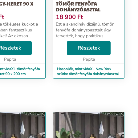
Y-KERET 90 X
TÖMÖR FENYŐFA
DOHÁNYZÓASZTAL
Ft
18 900
Ft
a tökéletes kuckót a
Ezt a skandináv dizájnú, tömör
ban fantasztikus
fenyőfa dohányzóasztalt úgy
kel! Az okosan
tervezték, hogy praktikus
faház formájú keretre
felhasználásával ideális
eti az
Részletek
kiegészítője legyen az Ön
Részletek
ket, privát teret
szobájának. Ez a díszasztal tömör
yermekének. Olvasós...
Pepita
fenyőfából készült, így tartós...
Pepita
nt vidaXL tömör fenyőfa
Hasonlók, mint vidaXL New York
ret 90 x 200 cm
szürke tömör fenyőfa dohányzóasztal