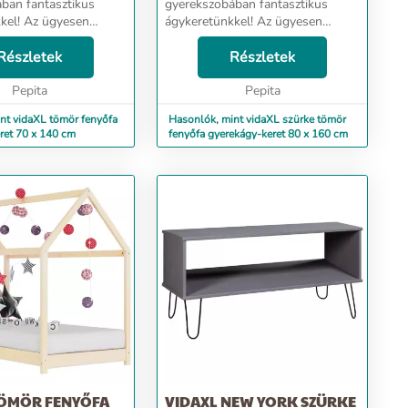
ban fantasztikus
gyerekszobában fantasztikus
kel! Az ügyesen
ágykeretünkkel! Az ügyesen
 faház formájú keretre
kialakított, faház formájú keretre
eti az
Részletek
felfüggesztheti az
Részletek
ket, privát teret
ágyfüggönyöket, privát teret
zzel gyermekének....
Pepita
biztosítva ezzel gyermekének....
Pepita
nt vidaXL tömör fenyőfa
Hasonlók, mint vidaXL szürke tömör
ret 70 x 140 cm
fenyőfa gyerekágy-keret 80 x 160 cm
TÖMÖR FENYŐFA
VIDAXL NEW YORK SZÜRKE