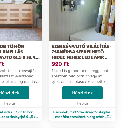
4 DB TÖMÖR
SZEKRÉNYAJTÓ VILÁGÍTÁS -
 LAMELLÁS
ZSANÉRBA SZERELHETŐ
JTÓ 61,5 X 39,4
HIDEG FEHÉR LED LÁMP...
Ft
990
Ft
zott fa szekrényajtók
Neked is gondot okoz reggelente
lasztást jelentenek
sötétben felöltözni? Vagy az
sre, akár a légáramlás
éjszakai nassolások közepette
 Tömör fenyőfa: Ezek a
nem mered felkapcsolni a villanyt?
ók tömör fenyőfából
Részletek
Akkor neked találták ki ezt az
Részletek
tabilitás és a tartós...
ajtózsanérra szerelhető szekrény
Pepita
világítást...
Pepita
nt vidaXL 4 db tömör
Hasonlók, mint Szekrényajtó világítás
lás szekrényajtó 61,5 x
- zsanérba szerelhető hideg fehér LED
lámp...