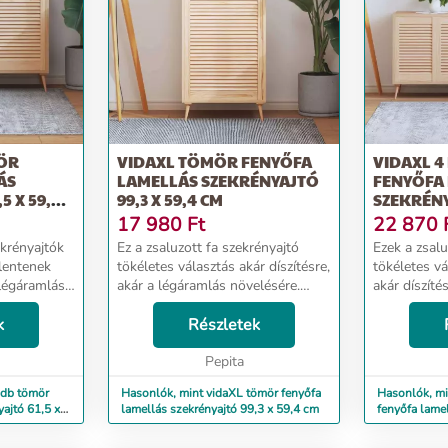
MÖR
VIDAXL TÖMÖR FENYŐFA
VIDAXL 
ÁS
LAMELLÁS SZEKRÉNYAJTÓ
FENYŐFA
5 X 59,4
99,3 X 59,4 CM
SZEKRÉNYA
CM
17 980
Ft
22 870
ekrényajtók
Ez a zsaluzott fa szekrényajtó
Ezek a zsalu
elentenek
tökéletes választás akár díszítésre,
tökéletes vá
 légáramlás
akár a légáramlás növelésére.
akár díszíté
yőfa: Ezek a
Tömör fenyőfa: Ez a szekrényajtó
növelésére.
enyőfából
k
tömör fenyőfából készült a
Részletek
szekrényajt
s a tartós...
stabilitás és a tartósság
készültek a s
érdekében. A töm...
Pepita
 db tömör
Hasonlók, mint vidaXL tömör fenyőfa
Hasonlók, mi
yajtó 61,5 x
lamellás szekrényajtó 99,3 x 59,4 cm
fenyőfa lamel
39,4 cm