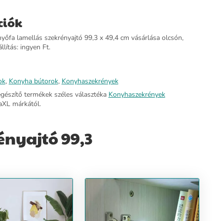
ciók
yőfa lamellás szekrényajtó 99,3 x 49,4 cm vásárlása olcsón,
llítás: ingyen Ft.
ok
,
Konyha bútorok
,
Konyhaszekrények
egészítő termékek széles választéka
Konyhaszekrények
aXL márkától.
ényajtó 99,3