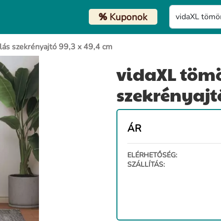
%
Kuponok
lás szekrényajtó 99,3 x 49,4 cm
vidaXL tömö
szekrényajtó
ÁR
ELÉRHETŐSÉG:
SZÁLLÍTÁS: