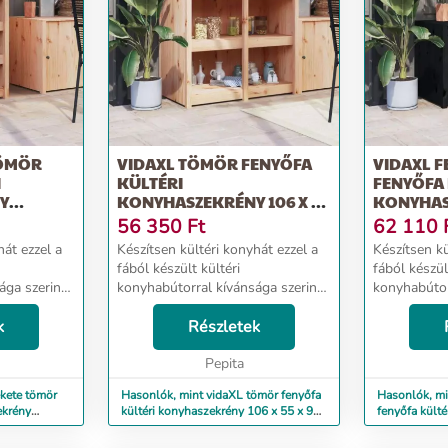
TÖMÖR
VIDAXL TÖMÖR FENYŐFA
VIDAXL 
I
KÜLTÉRI
FENYŐFA 
Y
KONYHASZEKRÉNY 106 X 55
KONYHAS
X 92 CM
106X55X6
56 350
Ft
62 110
hát ezzel a
Készítsen kültéri konyhát ezzel a
Készítsen kü
fából készült kültéri
fából készül
ga szerint,
konyhabútorral kívánsága szerint,
konyhabútor
 a kertben.
és élvezze a kényelmet a kertben.
és élvezze a
ör fenyőfa
k
Tömör fenyőfa: A tömör fenyőfa
Részletek
Tömör fenyő
etes anyag.
egy gyönyörű természetes anyag.
egy gyönyör
A fenyőfa ere...
Pepita
A fenyőfa er
ekete tömör
Hasonlók, mint vidaXL tömör fenyőfa
Hasonlók, mi
ekrény
kültéri konyhaszekrény 106 x 55 x 92
fenyőfa kült
cm
106x55x64 