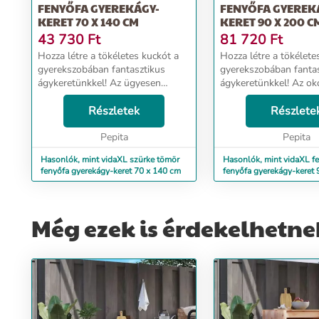
FENYŐFA GYEREKÁGY-
FENYŐFA GYEREK
KERET 70 X 140 CM
KERET 90 X 200 C
43 730
Ft
81 720
Ft
Hozza létre a tökéletes kuckót a
Hozza létre a tökélete
gyerekszobában fantasztikus
gyerekszobában fanta
ágykeretünkkel! Az ügyesen
ágykeretünkkel! Az o
kialakított, faház formájú keretre
kialakított faház formá
felfüggesztheti az
Részletek
felfüggesztheti az
Részlete
ágyfüggönyöket, privát teret
ágyfüggönyöket, privát
biztosítva ezzel gyermekének....
Pepita
biztosítva gyermekének
Pepita
Hasonlók, mint vidaXL szürke tömör
Hasonlók, mint vidaXL f
fenyőfa gyerekágy-keret 70 x 140 cm
fenyőfa gyerekágy-keret
Még ezek is érdekelhetne