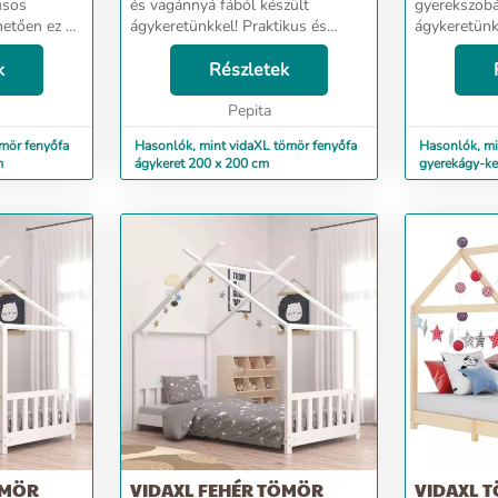
és vagánnyá fából készült
gyerekszobá
hetően ez a
ágykeretünkkel! Praktikus és
ágykeretünk
zi
mutatós kiegészítője lesz
kialakított,
ik
k
otthonának. Az ágy tömör
Részletek
felfüggeszth
at. Prémium
fenyőfából készült, így masszív
ágyfüggönyö
ör fen...
felépítésű, erős és tartós....
Pepita
biztosítva e
mör fenyőfa
Hasonlók, mint vidaXL tömör fenyőfa
Hasonlók, mi
m
ágykeret 200 x 200 cm
gyerekágy-ke
ÖMÖR
VIDAXL FEHÉR TÖMÖR
VIDAXL 