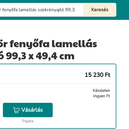
r fenyőfa lamellás
 99,3 x 49,4 cm
15 230
Ft
Készleten
ingyen Ft
Vásárlás
Pepita