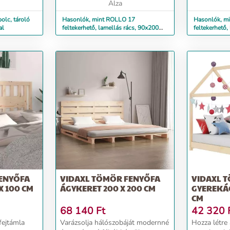
Alza
olc, tároló
Hasonlók, mint ROLLO 17
Hasonlók, m
al
feltekerhető, lamellás rács, 90x200
feltekerhető,
cm
cm
ENYŐFA
VIDAXL TÖMÖR FENYŐFA
VIDAXL 
X 100 CM
ÁGYKERET 200 X 200 CM
GYEREKÁG
CM
68 140
Ft
42 320
fejtámla
Varázsolja hálószobáját modernné
Hozza létre 