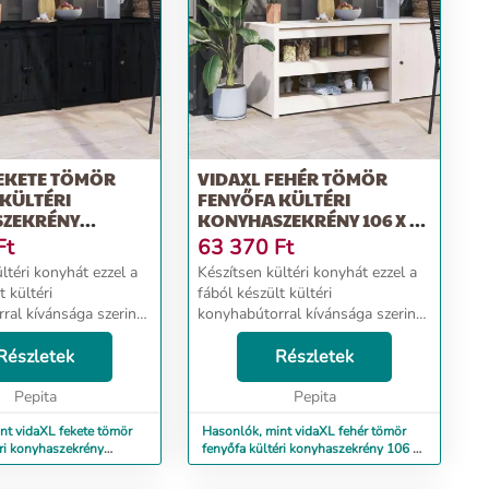
FEKETE TÖMÖR
VIDAXL FEHÉR TÖMÖR
KÜLTÉRI
FENYŐFA KÜLTÉRI
ZEKRÉNY
KONYHASZEKRÉNY 106 X 55
4 CM
X 64 CM
Ft
63 370
Ft
ltéri konyhát ezzel a
Készítsen kültéri konyhát ezzel a
t kültéri
fából készült kültéri
ral kívánsága szerint,
konyhabútorral kívánsága szerint,
 kényelmet a kertben.
és élvezze a kényelmet a kertben.
fa: A tömör fenyőfa
Részletek
Tömör fenyőfa: A tömör fenyőfa
Részletek
ű természetes anyag.
egy gyönyörű természetes anyag.
e...
Pepita
A fenyőfa ere...
Pepita
nt vidaXL fekete tömör
Hasonlók, mint vidaXL fehér tömör
éri konyhaszekrény
fenyőfa kültéri konyhaszekrény 106 x
cm
55 x 64 cm