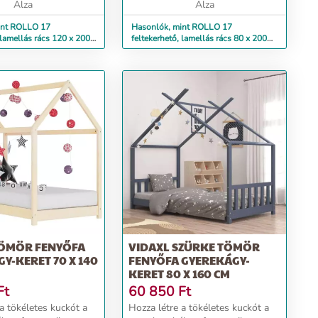
Alza
Alza
int ROLLO 17
Hasonlók, mint ROLLO 17
 lamellás rács 120 x 200
feltekerhető, lamellás rács 80 x 200
cm
TÖMÖR FENYŐFA
VIDAXL SZÜRKE TÖMÖR
Y-KERET 70 X 140
FENYŐFA GYEREKÁGY-
KERET 80 X 160 CM
Ft
60 850
Ft
a tökéletes kuckót a
Hozza létre a tökéletes kuckót a