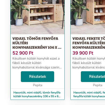
VIDAXL TÖMÖR FENYŐFA
VIDAXL FEKETE 
KÜLTÉRI
FENYŐFA KÜLTÉR
KONYHASZEKRÉNY 106 X 55
KONYHASZEKRÉN
X 64 CM
55X55X92 CM
52 900
Ft
39 900
Ft
Készítsen kültéri konyhát ezzel a
Készítsen kültéri kony
fából készült kültéri
fából készült kültéri
konyhabútorral kívánsága szerint,
konyhabútorral kívánsá
és élvezze a kényelmet a kertben.
és élvezze a kényelmet
Tömör fenyőfa: A tömör fenyőfa
Részletek
Tömör fenyőfa: A töm
Részlete
egy gyönyörű természetes anyag.
egy gyönyörű termész
A fenyőfa ere...
Pepita
A fenyőfa ere...
Pepita
Hasonlók, mint vidaXL tömör fenyőfa
Hasonlók, mint vidaXL f
kültéri konyhaszekrény 106 x 55 x 64
fenyőfa kültéri konyhasz
cm
55x55x92 cm