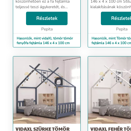
köszönhetően ez a fa fejtámla
146 x 4 x 100 cm Stílusos
teljessé teszi ágykeretét, és
kialakításának köszön
bármelyik hálószobában jól mutat.
fa fejtámla teljessé tes
Prémium minőségű anyag: A
Részletek
ágykeretét, és bármely
Részlete
tömör fenyőfa egy gyönyörű
hálószobában jól mut
természetes anyag. A fenyőfa ...
Pepita
minőségű anyag: A töm
Pepita
Hasonlók, mint vidaXL tömör tömör
Hasonlók, mint Tömör tö
fenyőfa fejtámla 146 x 4 x 100 cm
fejtámla 146 x 4 x 100 c
VIDAXL SZÜRKE TÖMÖR
VIDAXL FEHÉR T