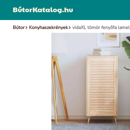
BútorKatalog.hu
Bútor
Konyhaszekrények
vidaXL tömör fenyőfa lamel