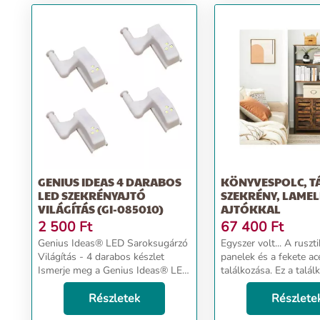
GENIUS IDEAS 4 DARABOS
KÖNYVESPOLC, 
LED SZEKRÉNYAJTÓ
SZEKRÉNY, LAME
VILÁGÍTÁS (GI-085010)
AJTÓKKAL
2 500
Ft
67 400
Ft
Genius Ideas® LED Saroksugárzó
Egyszer volt... A rusztikus barna
Világítás - 4 darabos készlet
panelek és a fekete ac
Ismerje meg a Genius Ideas® LED
találkozása. Ez a talál
saroksugárzó világítás csodáit,
könyvespolcot hozott l
amely egy 4 darabos készletben
Részletek
Örömmel ujjongott m
Részlete
érkezik otthonába, hogy
könyvbarát, aki saját 