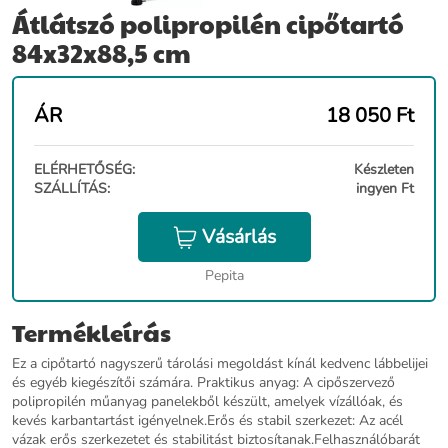
Átlátszó polipropilén cipőtartó
84x32x88,5 cm
ÁR
18 050
Ft
ELÉRHETŐSÉG:
Készleten
SZÁLLÍTÁS:
ingyen Ft
Vásárlás
Pepita
Termékleírás
Ez a cipőtartó nagyszerű tárolási megoldást kínál kedvenc lábbelijei
és egyéb kiegészítői számára. Praktikus anyag: A cipőszervező
polipropilén műanyag panelekből készült, amelyek vízállóak, és
kevés karbantartást igényelnek.Erős és stabil szerkezet: Az acél
vázak erős szerkezetet és stabilitást biztosítanak.Felhasználóbarát