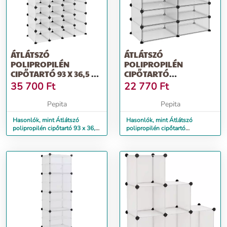
ÁTLÁTSZÓ
ÁTLÁTSZÓ
POLIPROPILÉN
POLIPROPILÉN
CIPŐTARTÓ 93 X 36,5 X
CIPŐTARTÓ
140 CM
94,5X36,5X106 CM
35 700
Ft
22 770
Ft
Pepita
Pepita
Hasonlók, mint Átlátszó
Hasonlók, mint Átlátszó
polipropilén cipőtartó 93 x 36,5
polipropilén cipőtartó
x 140 cm
94,5x36,5x106 cm