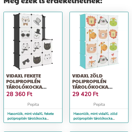
Még ezek is érdekelhetnek:
VIDAXL FEKETE
VIDAXL ZÖLD
POLIPROPILÉN
POLIPROPILÉN
TÁROLÓKOCKA
TÁROLÓKOCKA
GYEREKEKNEK 10
GYEREKEKNEK 12
28 360
Ft
29 420
Ft
KOCKÁVAL
KOCKÁVAL
Pepita
Pepita
Hasonlók, mint vidaXL fekete
Hasonlók, mint vidaXL zöld
polipropilén tárolókocka
polipropilén tárolókocka
gyerekeknek 10 kockával
gyerekeknek 12 kockával