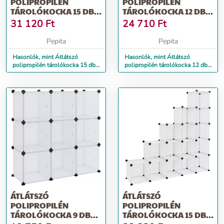
POLIPROPILÉN
POLIPROPILÉN
TÁROLÓKOCKA 15 DB
TÁROLÓKOCKA 12 DB
KOCKÁVAL ÉS
KOCKÁVAL ÉS
31 120
Ft
24 710
Ft
AJTÓKKAL
AJTÓKKAL
Pepita
Pepita
Hasonlók, mint Átlátszó
Hasonlók, mint Átlátszó
polipropilén tárolókocka 15 db
polipropilén tárolókocka 12 db
kockával és ajtókkal
kockával és ajtókkal
ÁTLÁTSZÓ
ÁTLÁTSZÓ
POLIPROPILÉN
POLIPROPILÉN
TÁROLÓKOCKA 9 DB
TÁROLÓKOCKA 15 DB