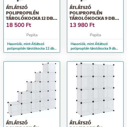
ÁTLÁTSZÓ
ÁTLÁTSZÓ
POLIPROPILÉN
POLIPROPILÉN
TÁROLÓKOCKA 12 DB
TÁROLÓKOCKA 9 DB
KOCKÁVAL
KOCKÁVAL
18 500
Ft
13 980
Ft
Pepita
Pepita
Hasonlók, mint Átlátszó
Hasonlók, mint Átlátszó
polipropilén tárolókocka 12 db
polipropilén tárolókocka 9 db
kockával
kockával
ÁTLÁTSZÓ
ÁTLÁTSZÓ