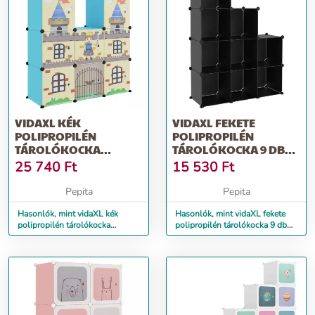
VIDAXL KÉK
VIDAXL FEKETE
POLIPROPILÉN
POLIPROPILÉN
TÁROLÓKOCKA
TÁROLÓKOCKA 9 DB
GYEREKEKNEK 8
KOCKÁVAL
25 740
Ft
15 530
Ft
KOCKÁVAL
Pepita
Pepita
Hasonlók, mint vidaXL kék
Hasonlók, mint vidaXL fekete
polipropilén tárolókocka
polipropilén tárolókocka 9 db
gyerekeknek 8 kockával
kockával