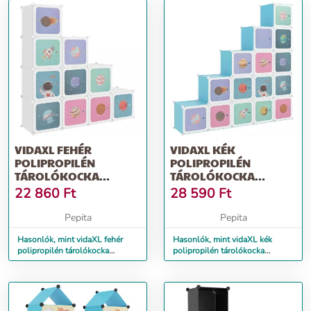
VIDAXL FEHÉR
VIDAXL KÉK
POLIPROPILÉN
POLIPROPILÉN
TÁROLÓKOCKA
TÁROLÓKOCKA
GYEREKEKNEK 10
GYEREKEKNEK 15
22 860
Ft
28 590
Ft
KOCKÁVAL
KOCKÁVAL
Pepita
Pepita
Hasonlók, mint vidaXL fehér
Hasonlók, mint vidaXL kék
polipropilén tárolókocka
polipropilén tárolókocka
gyerekeknek 10 kockával
gyerekeknek 15 kockával