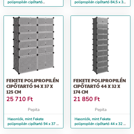
polipropilén cipőtartó
polipropilén cipőtartó 84,5 x 31
94,5x36,5x106 cm
x 93,5 cm
FEKETE POLIPROPILÉN
FEKETE POLIPROPILÉN
CIPŐTARTÓ 94 X 37 X
CIPŐTARTÓ 44 X 32 X
125 CM
174 CM
25 710
Ft
21 850
Ft
Pepita
Pepita
Hasonlók, mint Fekete
Hasonlók, mint Fekete
polipropilén cipőtartó 94 x 37 x
polipropilén cipőtartó 44 x 32 x
125 cm
174 cm