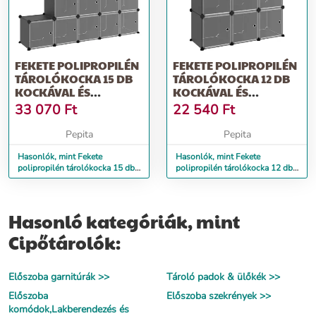
FEKETE POLIPROPILÉN
FEKETE POLIPROPILÉN
TÁROLÓKOCKA 15 DB
TÁROLÓKOCKA 12 DB
KOCKÁVAL ÉS
KOCKÁVAL ÉS
AJTÓKKAL
AJTÓKKAL
33 070
Ft
22 540
Ft
Pepita
Pepita
Hasonlók, mint Fekete
Hasonlók, mint Fekete
polipropilén tárolókocka 15 db
polipropilén tárolókocka 12 db
kockával és ajtókkal
kockával és ajtókkal
Hasonló kategóriák, mint
Cipőtárolók:
Előszoba garnitúrák >>
Tároló padok & ülőkék >>
Előszoba
Előszoba szekrények >>
komódok,Lakberendezés és