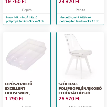
KOCKÁVAL ÉS
KOCKÁVAL
19 750
Ft
23 820
Ft
AJTÓKKAL
Pepita
Pepita
Hasonlók, mint Átlátszó
Hasonlók, mint Átlátszó
polipropilén tárolókocka 9 db
polipropilén tárolókocka 15 db
kockával és ajtókkal
kockával
CIPŐSZERVEZŐ
SZÉK K245
EXCELLENT
POLIPROPILÉN/EKOBŐR
HOUSEWARE,
FEHÉR/ÁTLÁTSZÓ
POLIPROPILÉN,
1 790
Ft
26 570
Ft
32X21X13 CM, ÁTLÁTSZÓ