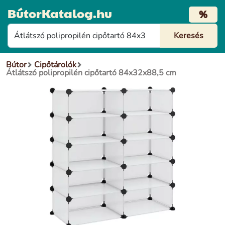
BútorKatalog.hu
%
Bútor
Cipőtárolók
Átlátszó polipropilén cipőtartó 84x32x88,5 cm