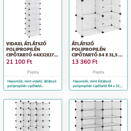
VIDAXL ÁTLÁTSZÓ
ÁTLÁTSZÓ
POLIPROPILÉN
POLIPROPILÉN
CIPŐTARTÓ 44X32X174
CIPŐTARTÓ 84 X 31,5 X
CM
93 CM
21 100
Ft
13 360
Ft
Pepita
Pepita
Hasonlók, mint vidaXL átlátszó
Hasonlók, mint Átlátszó
polipropilén cipőtartó
polipropilén cipőtartó 84 x 31,5
44x32x174 cm
x 93 cm