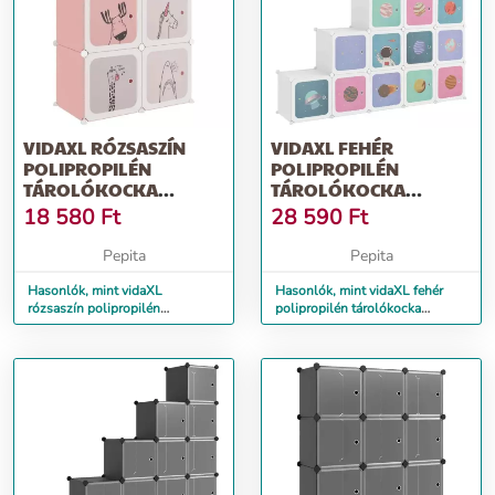
VIDAXL RÓZSASZÍN
VIDAXL FEHÉR
POLIPROPILÉN
POLIPROPILÉN
TÁROLÓKOCKA
TÁROLÓKOCKA
GYEREKEKNEK 6
GYEREKEKNEK 15
18 580
Ft
28 590
Ft
KOCKÁVAL
KOCKÁVAL
Pepita
Pepita
Hasonlók, mint vidaXL
Hasonlók, mint vidaXL fehér
rózsaszín polipropilén
polipropilén tárolókocka
tárolókocka gyerekeknek 6
gyerekeknek 15 kockával
kockával