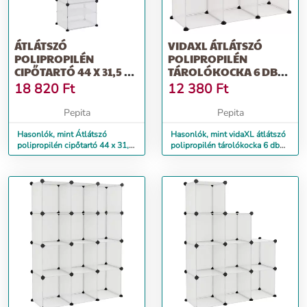
ÁTLÁTSZÓ
VIDAXL ÁTLÁTSZÓ
POLIPROPILÉN
POLIPROPILÉN
CIPŐTARTÓ 44 X 31,5 X
TÁROLÓKOCKA 6 DB
153,5 CM
KOCKÁVAL
18 820
Ft
12 380
Ft
Pepita
Pepita
Hasonlók, mint Átlátszó
Hasonlók, mint vidaXL átlátszó
polipropilén cipőtartó 44 x 31,5
polipropilén tárolókocka 6 db
x 153,5 cm
kockával