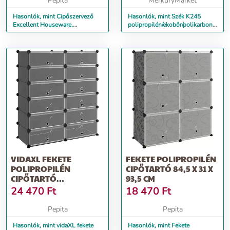
Pepita
MerkuryMarket
Hasonlók, mint Cipőszervező
Hasonlók, mint Szék K245
Excellent Houseware,
polipropilén/ekobőr/polikarbonát
polipropilén, 32x21x13 cm,
fehér/átlátszó
átlátszó
VIDAXL FEKETE
FEKETE POLIPROPILÉN
POLIPROPILÉN
CIPŐTARTÓ 84,5 X 31 X
CIPŐTARTÓ
93,5 CM
94,5X36,5X106 CM
24 470
Ft
18 470
Ft
Pepita
Pepita
Hasonlók, mint vidaXL fekete
Hasonlók, mint Fekete