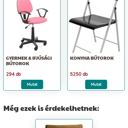
GYERMEK & IFJÚSÁGI
KONYHA BÚTOROK
BÚTOROK
294 db
5250 db
Mutat
Mutat
Még ezek is érdekelhetnek: