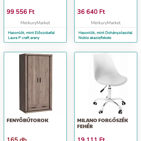
99 556
Ft
36 640
Ft
MerkuryMarket
MerkuryMarket
Hasonlók, mint Előszobafal
Hasonlók, mint Dohányzóasztal
Laura P craft arany
Noble akazie/fekete
FENYŐBÚTOROK
MILANO FORGÓSZÉK
FEHÉR
165 db
19 111
Ft