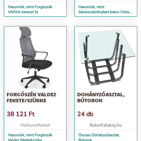
Hasonlók, mint Forgószék
Hasonlók, mint
VAPAA kereszt fa
Sarokszekrénytest balos Ultra
fehér
FORGÓSZÉK VALDEZ
DOHÁNYZÓASZTAL,
FEKETE/SZÜRKE
BÚTOROK
38 121
Ft
24 db
MerkuryMarket
BútorKatalog.hu
Hasonlók, mint Forgószék
Összes Dohányzóasztal,
Valdez fekete/szürke
Bútorok