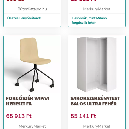
BútorKatalog.hu
MerkuryMarket
Összes Fenyőbútorok
Hasonlók, mint Milano
forgószék fehér
FORGÓSZÉK VAPAA
SAROKSZEKRÉNYTEST
KERESZT FA
BALOS ULTRA FEHÉR
65 913
Ft
55 141
Ft
MerkuryMarket
MerkuryMarket