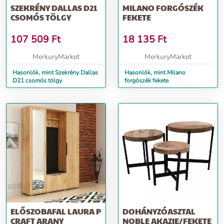
SZEKRÉNY DALLAS D21
MILANO FORGÓSZÉK
CSOMÓS TÖLGY
FEKETE
107 509
Ft
18 135
Ft
MerkuryMarket
MerkuryMarket
Hasonlók, mint Szekrény Dallas
Hasonlók, mint Milano
D21 csomós tölgy
forgószék fekete
ELŐSZOBAFAL LAURA P
DOHÁNYZÓASZTAL
CRAFT ARANY
NOBLE AKAZIE/FEKETE