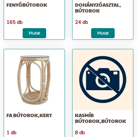
FENYŐBÚTOROK
DOHÁNYZÓASZTAL,
BÚTOROK
165 db
24 db
Mutat
Mutat
FA BÚTOROK,KERT
KASMÍR
BÚTOROK,BÚTOROK
1 db
8 db