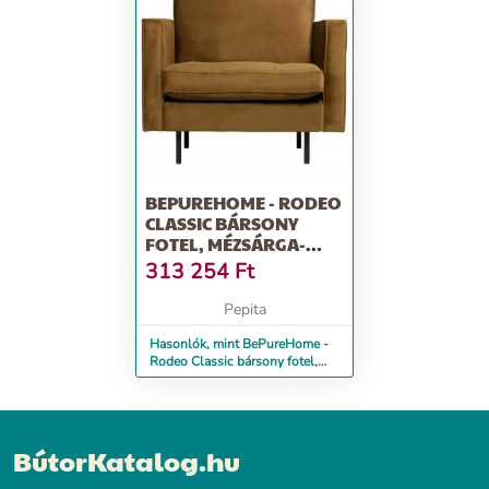
BEPUREHOME - RODEO
CLASSIC BÁRSONY
FOTEL, MÉZSÁRGA-
KIÁLLÍTÁSI TERMÉK!
313 254
Ft
Pepita
Hasonlók, mint BePureHome -
Rodeo Classic bársony fotel,
Mézsárga-Kiállítási termék!
BútorKatalog.hu