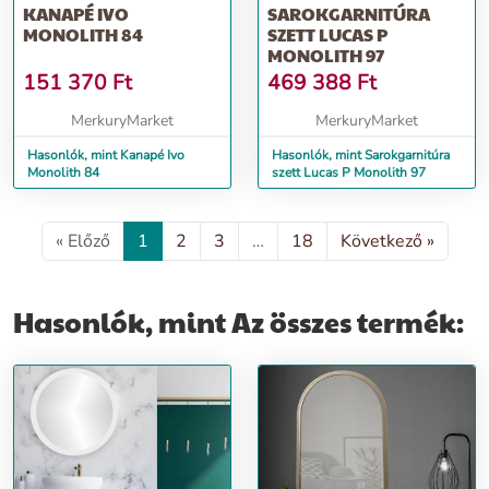
KANAPÉ IVO
SAROKGARNITÚRA
MONOLITH 84
SZETT LUCAS P
MONOLITH 97
151 370
Ft
469 388
Ft
MerkuryMarket
MerkuryMarket
Hasonlók, mint Kanapé Ivo
Hasonlók, mint Sarokgarnitúra
Monolith 84
szett Lucas P Monolith 97
« Előző
1
2
3
…
18
Következő »
Hasonlók, mint Az összes termék: