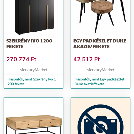
SZEKRÉNY IVO 1 200
EGY PADKÉSZLET DUKE
FEKETE
AKAZIE/FEKETE
270 774
Ft
42 512
Ft
MerkuryMarket
MerkuryMarket
Hasonlók, mint Szekrény Ivo 1
Hasonlók, mint Egy padkészlet
200 fekete
Duke akazie/fekete