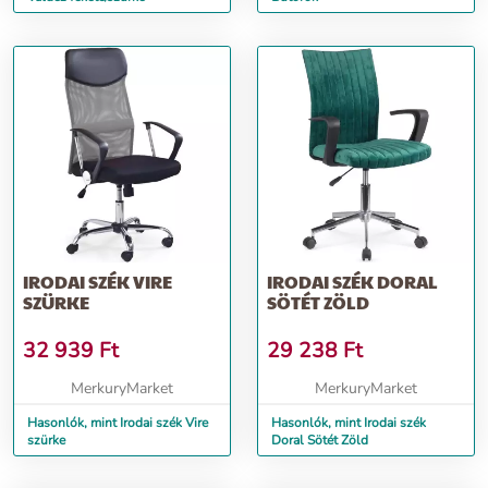
IRODAI SZÉK VIRE
IRODAI SZÉK DORAL
SZÜRKE
SÖTÉT ZÖLD
32 939
Ft
29 238
Ft
MerkuryMarket
MerkuryMarket
Hasonlók, mint Irodai szék Vire
Hasonlók, mint Irodai szék
szürke
Doral Sötét Zöld