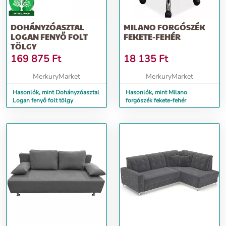
DOHÁNYZÓASZTAL
MILANO FORGÓSZÉK
LOGAN FENYŐ FOLT
FEKETE-FEHÉR
TÖLGY
169 875
Ft
18 135
Ft
MerkuryMarket
MerkuryMarket
Hasonlók, mint Dohányzóasztal
Hasonlók, mint Milano
Logan fenyő folt tölgy
forgószék fekete-fehér