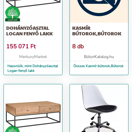
DOHÁNYZÓASZTAL
KASMÍR
LOGAN FENYŐ LAKK
BÚTOROK,BÚTOROK
155 071
Ft
8 db
MerkuryMarket
BútorKatalog.hu
Hasonlók, mint Dohányzóasztal
Összes Kasmír bútorok,Bútorok
Logan fenyő lakk