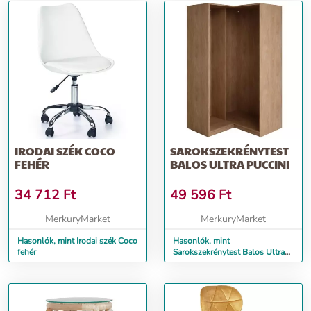
IRODAI SZÉK COCO
SAROKSZEKRÉNYTEST
FEHÉR
BALOS ULTRA PUCCINI
34 712
Ft
49 596
Ft
MerkuryMarket
MerkuryMarket
Hasonlók, mint Irodai szék Coco
Hasonlók, mint
fehér
Sarokszekrénytest Balos Ultra
puccini