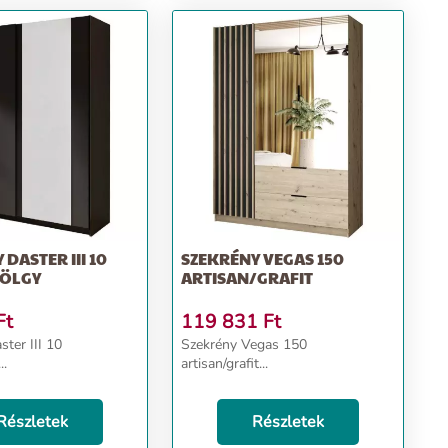
DASTER III 10
SZEKRÉNY VEGAS 150
TÖLGY
ARTISAN/GRAFIT
Ft
119 831
Ft
ter III 10
Szekrény Vegas 150
..
artisan/grafit...
Részletek
Részletek