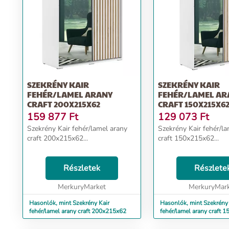
SZEKRÉNY KAIR
SZEKRÉNY KAIR
FEHÉR/LAMEL ARANY
FEHÉR/LAMEL AR
CRAFT 200X215X62
CRAFT 150X215X6
159 877
Ft
129 073
Ft
Szekrény Kair fehér/lamel arany
Szekrény Kair fehér/l
craft 200x215x62...
craft 150x215x62...
Részletek
Részlete
MerkuryMarket
MerkuryMar
Hasonlók, mint Szekrény Kair
Hasonlók, mint Szekrény 
fehér/lamel arany craft 200x215x62
fehér/lamel arany craft 