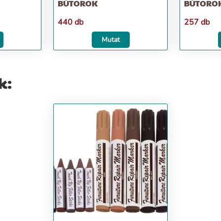
BÚTOROK
BÚTORO
440 db
257 db
Mutat
k: