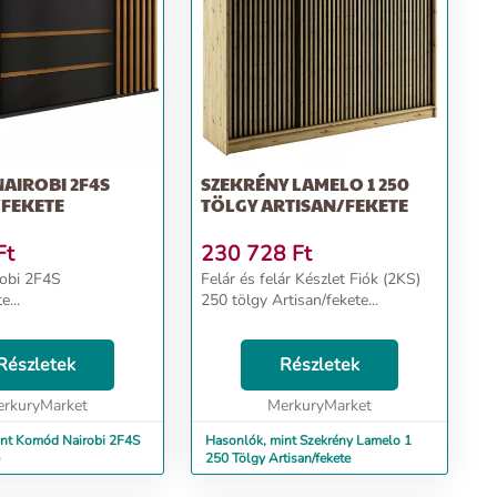
AIROBI 2F4S
SZEKRÉNY LAMELO 1 250
/FEKETE
TÖLGY ARTISAN/FEKETE
Ft
230 728
Ft
obi 2F4S
Felár és felár Készlet Fiók (2KS)
e...
250 tölgy Artisan/fekete...
Részletek
Részletek
rkuryMarket
MerkuryMarket
int Komód Nairobi 2F4S
Hasonlók, mint Szekrény Lamelo 1
250 Tölgy Artisan/fekete