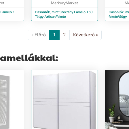
ket
MerkuryMarket
Me
 Lamelo 1
Hasonlók, mint Szekrény Lamelo 150
Hasonlók, min
Tölgy Artisan/fekete
fekete/tölgy
« Előző
1
2
Következő »
lamellákkal: