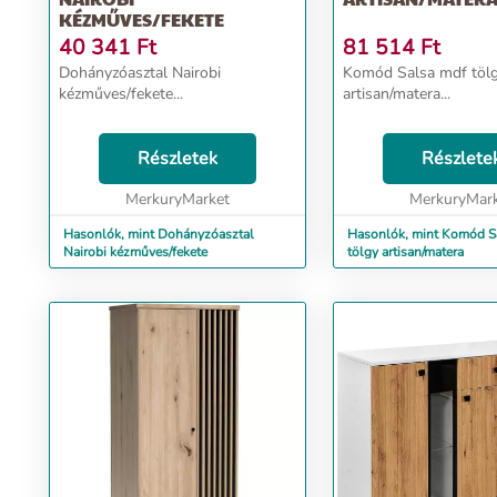
KÉZMŰVES/FEKETE
40 341
Ft
81 514
Ft
Dohányzóasztal Nairobi
Komód Salsa mdf töl
kézműves/fekete...
artisan/matera...
Részletek
Részlete
MerkuryMarket
MerkuryMar
Hasonlók, mint Dohányzóasztal
Hasonlók, mint Komód S
Nairobi kézműves/fekete
tölgy artisan/matera