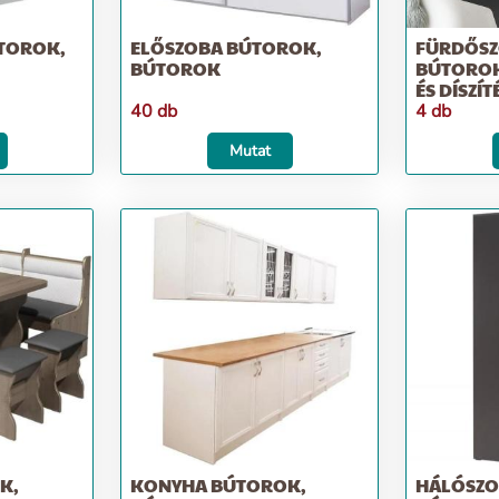
TOROK,
ELŐSZOBA BÚTOROK,
FÜRDŐS
BÚTOROK
BÚTOROK
ÉS DÍSZÍT
40 db
4 db
Mutat
K,
KONYHA BÚTOROK,
HÁLÓSZO