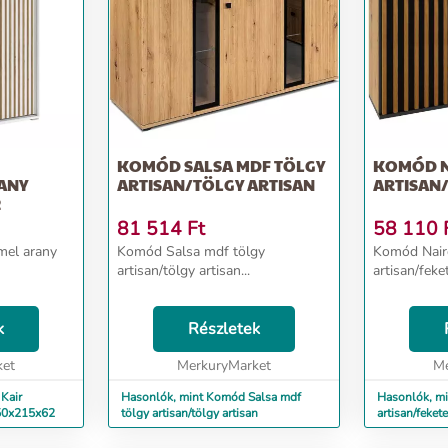
KOMÓD SALSA MDF TÖLGY
KOMÓD N
ANY
ARTISAN/TÖLGY ARTISAN
ARTISAN
2
81 514
Ft
58 110
amel arany
Komód Salsa mdf tölgy
Komód Nair
artisan/tölgy artisan...
artisan/feket
k
Részletek
ket
MerkuryMarket
Me
Kair
Hasonlók, mint Komód Salsa mdf
Hasonlók, m
150x215x62
tölgy artisan/tölgy artisan
artisan/fekete