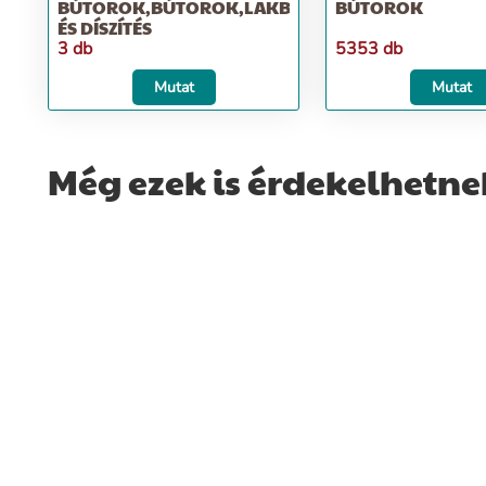
BÚTOROK,BÚTOROK,LAKBERENDEZÉS
BÚTOROK
ÉS DÍSZÍTÉS
3 db
5353 db
Mutat
Mutat
Még ezek is érdekelhetne