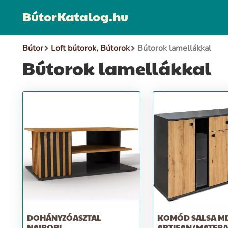
BútorKatalog.hu
Bútor
Loft bútorok, Bútorok
Bútorok lamellákkal
Bútorok lamellákkal
DOHÁNYZÓASZTAL
KOMÓD SALSA MD
NAIROBI
ARTISAN/MATER