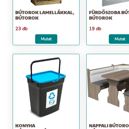
BÚTOROK LAMELLÁKKAL,
FÜRDŐSZOBA BÚ
BÚTOROK
BÚTOROK
23 db
19 db
Mutat
Mutat
KONYHA
NAPPALI BÚTORO