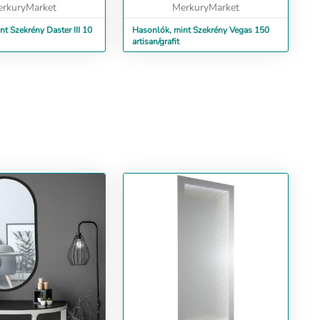
rkuryMarket
MerkuryMarket
t Szekrény Daster III 10
Hasonlók, mint Szekrény Vegas 150
artisan/grafit