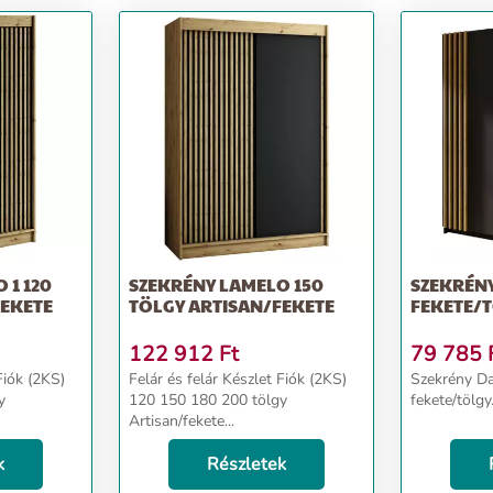
 1 120
SZEKRÉNY LAMELO 150
SZEKRÉNY 
FEKETE
TÖLGY ARTISAN/FEKETE
FEKETE/
122 912
Ft
79 785
Felár és felár Készlet Fiók (2KS)
Szekrény Das
y
120 150 180 200 tölgy
fekete/tölgy.
Artisan/fekete...
k
Részletek