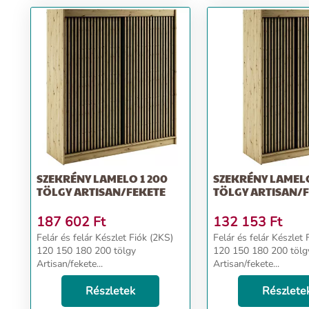
SZEKRÉNY LAMELO 1 200
SZEKRÉNY LAMELO
TÖLGY ARTISAN/FEKETE
TÖLGY ARTISAN/
187 602
Ft
132 153
Ft
Felár és felár Készlet Fiók (2KS)
Felár és felár Készlet Fiók (2KS)
120 150 180 200 tölgy
120 150 180 200 tölg
Artisan/fekete...
Artisan/fekete...
Részletek
Részlete