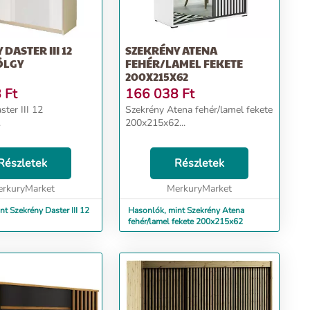
DASTER III 12
SZEKRÉNY ATENA
ÖLGY
FEHÉR/LAMEL FEKETE
200X215X62
8
Ft
166 038
Ft
ter III 12
Szekrény Atena fehér/lamel fekete
.
200x215x62...
Részletek
Részletek
rkuryMarket
MerkuryMarket
t Szekrény Daster III 12
Hasonlók, mint Szekrény Atena
fehér/lamel fekete 200x215x62