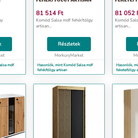
81 514
Ft
81 052
gy
Komód Salsa mdf fehér/tölgy
Komód Salsa
artisan...
artisan...
k
Részletek
ket
MerkuryMarket
Me
alsa mdf
Hasonlók, mint Komód Salsa mdf
Hasonlók, m
fehér/tölgy artisan
fekete/tölgy 