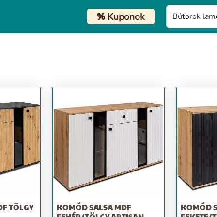
%
Kuponok
F TÖLGY
KOMÓD SALSA MDF
KOMÓD S
A
FEHÉR/TÖLGY ARTISAN
FEKETE/T