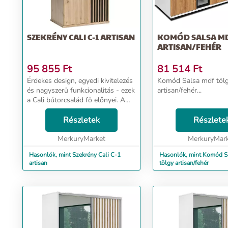
SZEKRÉNY CALI C-1 ARTISAN
KOMÓD SALSA MD
ARTISAN/FEHÉR
95 855
Ft
81 514
Ft
Érdekes design, egyedi kivitelezés
Komód Salsa mdf töl
és nagyszerű funkcionalitás - ezek
artisan/fehér...
a Cali bútorcsalád fő előnyei. A
Cali C-1 Artisan vitrin, amely
ehhez a bútorcsaládhoz tartozik,
Részletek
Részlete
egyedi esztétikája és magas
haszn...
MerkuryMarket
MerkuryMar
Hasonlók, mint Szekrény Cali C-1
Hasonlók, mint Komód S
artisan
tölgy artisan/fehér