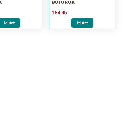
K
BÚTOROK
164 db
Mutat
Mutat