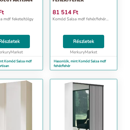
Ft
81 514
Ft
 mdf fekete/tölgy
Komód Salsa mdf fehér/fehér...
Részletek
Részletek
rkuryMarket
MerkuryMarket
int Komód Salsa mdf
Hasonlók, mint Komód Salsa mdf
artisan
fehér/fehér