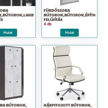
ZOBA
FÜRDŐSZOBA
,BÚTOROK,LAKBERENDEZÉS
BÚTOROK,BÚTOROK,ÉPÍTKEZÉS;
ÉS
FELÚJÍTÁS
4 db
Mutat
Mutat
BA BÚTOROK,
KÁRPITOZOTT BÚTOROK,