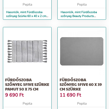
Pepita
Pepita
Hasonlók, mint Fürdőszoba
Hasonlók, mint Fürdőszoba
szőnyeg Szürke 60 x 40 x 2 cm
szőnyeg Beauty Products
(12 egység)
Szürke Fehér (40 x 1,5 x 60 cm...
FÜRDŐSZOBA
FÜRDŐSZOBA
SZŐNYEG 5FIVE SZÜRKE
SZŐNYEG 5FIVE 60 X 39
PAMUT 50 X 75 CM
CM SZÜRKE
9 690
Ft
11 690
Ft
Pepita
Pepita