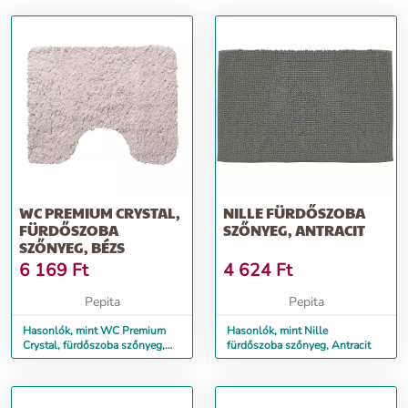
WC PREMIUM CRYSTAL,
NILLE FÜRDŐSZOBA
FÜRDŐSZOBA
SZŐNYEG, ANTRACIT
SZŐNYEG, BÉZS
6 169
Ft
4 624
Ft
Pepita
Pepita
Hasonlók, mint WC Premium
Hasonlók, mint Nille
Crystal, fürdőszoba szőnyeg,
fürdőszoba szőnyeg, Antracit
Bézs