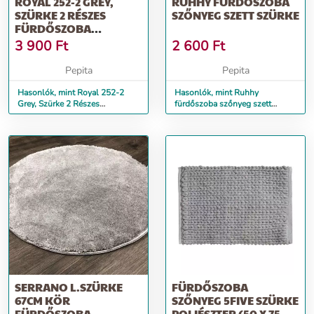
ROYAL 252-2 GREY,
RUHHY FÜRDŐSZOBA
SZÜRKE 2 RÉSZES
SZŐNYEG SZETT SZÜRKE
FÜRDŐSZOBA
SZŐNYEG 50X80 +
3 900
Ft
2 600
Ft
50X45CM
Pepita
Pepita
Hasonlók, mint Royal 252-2
Hasonlók, mint Ruhhy
Grey, Szürke 2 Részes
fürdőszoba szőnyeg szett
Fürdőszoba Szőnyeg 50x80 +
szürke
50x45cm
SERRANO L.SZÜRKE
FÜRDŐSZOBA
67CM KÖR
SZŐNYEG 5FIVE SZÜRKE
FÜRDŐSZOBA
POLIÉSZTER (50 X 75