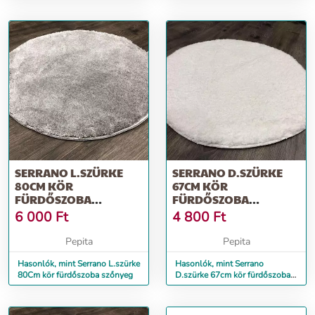
(45 x 45 cm)
szőnyeg
SERRANO L.SZÜRKE
SERRANO D.SZÜRKE
80CM KÖR
67CM KÖR
FÜRDŐSZOBA
FÜRDŐSZOBA
SZŐNYEG
SZŐNYEG
6 000
Ft
4 800
Ft
Pepita
Pepita
Hasonlók, mint Serrano L.szürke
Hasonlók, mint Serrano
80Cm kör fürdőszoba szőnyeg
D.szürke 67cm kör fürdőszoba
szőnyeg