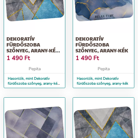
DEKORATÍV
DEKORATÍV
FÜRDŐSZOBA
FÜRDŐSZOBA
SZŐNYEG, ARANY-KÉK-
SZŐNYEG, ARANY-KÉK
SZÜRKE
1 490
Ft
1 490
Ft
Pepita
Pepita
Hasonlók, mint Dekoratív
Hasonlók, mint Dekoratív
fürdőszoba szőnyeg, arany-kék-
fürdőszoba szőnyeg, arany-kék
szürke