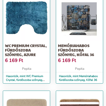
WC PREMIUM CRYSTAL,
MEMÓRIAHABOS
FÜRDŐSZOBA
FÜRDŐSZOBA
SZŐNYEG, AZURE
SZŐNYEG, KŐFAL 36
6 169
Ft
6 169
Ft
Pepita
Pepita
Hasonlók, mint WC Premium
Hasonlók, mint Memóriahabos
Crystal, fürdőszoba szőnyeg,
fürdőszoba szőnyeg, Kőfal 36
Azure