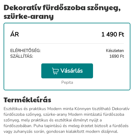
Dekoratív fürdőszoba szőnyeg,
szürke-arany
ÁR
1 490
Ft
ELÉRHETŐSÉG:
Készleten
SZÁLLÍTÁS:
1690 Ft
Vásárlás
Pepita
Termékleírás
Esztétikus és praktikus Modern minta Könnyen tisztítható Dekoratív
fürdőszoba szőnyeg, szürke-arany Modern mintázatú fürdőszoba
szőnyeg, mely praktikus és esztétikai élményt nyújt a
fürdőszobában. Puha tapintású és meleg érzetet biztosít a fürdőzés
vagy zuhanyzás során, gondosan kialakított modern dizájnnal.