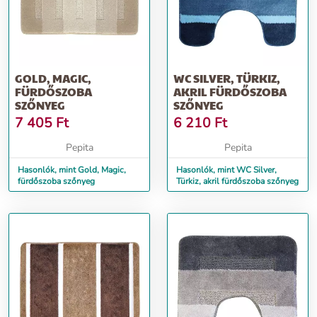
GOLD, MAGIC,
WC SILVER, TÜRKIZ,
FÜRDŐSZOBA
AKRIL FÜRDŐSZOBA
SZŐNYEG
SZŐNYEG
7 405
Ft
6 210
Ft
Pepita
Pepita
Hasonlók, mint Gold, Magic,
Hasonlók, mint WC Silver,
fürdőszoba szőnyeg
Türkiz, akril fürdőszoba szőnyeg