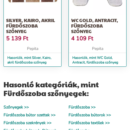
SILVER, KAIRO, AKRIL
WC GOLD, ANTRACIT,
FÜRDŐSZOBA
FÜRDŐSZOBA
SZŐNYEG
SZŐNYEG
5 139
Ft
4 109
Ft
Pepita
Pepita
Hasonlók, mint Silver, Kairo,
Hasonlók, mint WC Gold,
akril fürdőszoba szőnyeg
Antracit, fürdőszoba szőnyeg
Hasonló kategóriák, mint
Fürdőszoba szőnyegek:
Szőnyegek >>
Fürdőszoba >>
Fürdőszoba bútor szettek >>
Fürdőszoba bútorok >>
Fürdőszoba szekrények >>
Fürdőszoba textilek >>