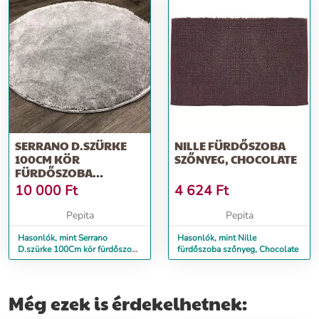
SERRANO D.SZÜRKE
NILLE FÜRDŐSZOBA
100CM KÖR
SZŐNYEG, CHOCOLATE
FÜRDŐSZOBA
SZŐNYEG
10 000
Ft
4 624
Ft
Pepita
Pepita
Hasonlók, mint Serrano
Hasonlók, mint Nille
D.szürke 100Cm kör fürdőszoba
fürdőszoba szőnyeg, Chocolate
szőnyeg
Még ezek is érdekelhetnek: