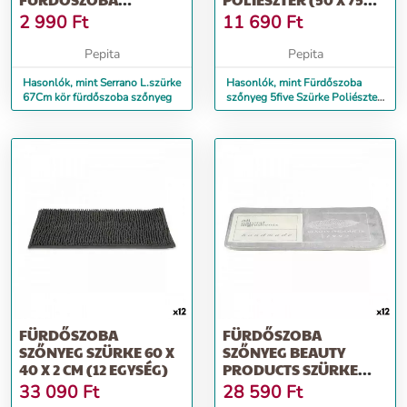
SZŐNYEG
CM)
2 990
Ft
11 690
Ft
Pepita
Pepita
Hasonlók, mint Serrano L.szürke
Hasonlók, mint Fürdőszoba
67Cm kör fürdőszoba szőnyeg
szőnyeg 5five Szürke Poliészter
(50 x 75 cm)
FÜRDŐSZOBA
FÜRDŐSZOBA
SZŐNYEG SZÜRKE 60 X
SZŐNYEG BEAUTY
40 X 2 CM (12 EGYSÉG)
PRODUCTS SZÜRKE
FEHÉR (40 X 1,5 X 60
33 090
Ft
28 590
Ft
CM...