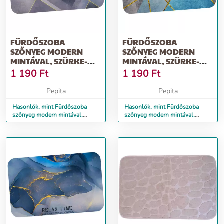
FÜRDŐSZOBA
FÜRDŐSZOBA
SZŐNYEG MODERN
SZŐNYEG MODERN
MINTÁVAL, SZÜRKE-
MINTÁVAL, SZÜRKE-
ARANY
ARANY-KÉK
1 190
Ft
1 190
Ft
HÁROMSZÖGEKKEL
Pepita
Pepita
Hasonlók, mint Fürdőszoba
Hasonlók, mint Fürdőszoba
szőnyeg modern mintával,
szőnyeg modern mintával,
szürke-arany
szürke-arany-kék
háromszögekkel