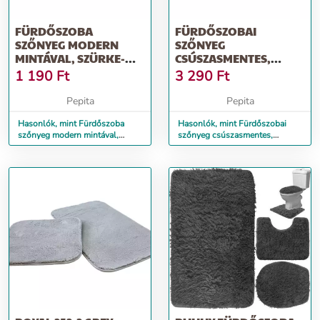
FÜRDŐSZOBA
FÜRDŐSZOBAI
SZŐNYEG MODERN
SZŐNYEG
MINTÁVAL, SZÜRKE-
CSÚSZASMENTES,
ARANY-KÉK
NEDVSZÍVÓ,
1 190
Ft
3 290
Ft
ELMOSÁSSAL
DEKORATÍV KAVICS
MINTA
Pepita
Pepita
Hasonlók, mint Fürdőszoba
Hasonlók, mint Fürdőszobai
szőnyeg modern mintával,
szőnyeg csúszasmentes,
szürke-arany-kék elmosással
nedvszívó, dekoratív kavics
minta