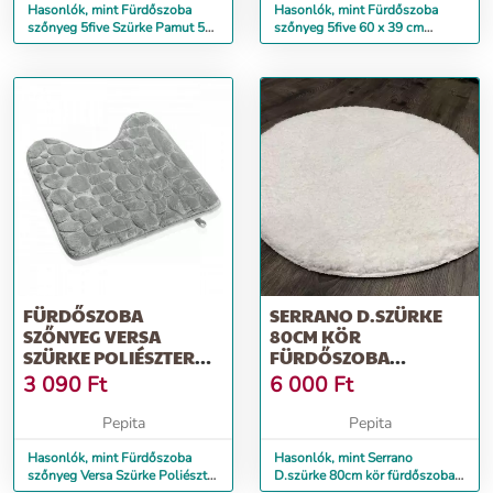
Hasonlók, mint Fürdőszoba
Hasonlók, mint Fürdőszoba
szőnyeg 5five Szürke Pamut 50
szőnyeg 5five 60 x 39 cm
x 75 cm
Szürke
FÜRDŐSZOBA
SERRANO D.SZÜRKE
SZŐNYEG VERSA
80CM KÖR
SZÜRKE POLIÉSZTER
FÜRDŐSZOBA
(45 X 45 CM)
SZŐNYEG
3 090
Ft
6 000
Ft
Pepita
Pepita
Hasonlók, mint Fürdőszoba
Hasonlók, mint Serrano
szőnyeg Versa Szürke Poliészter
D.szürke 80cm kör fürdőszoba