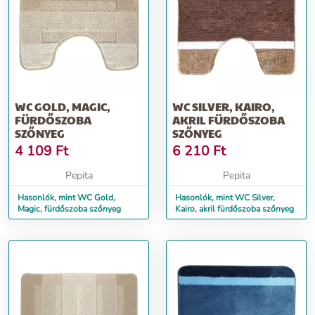
WC GOLD, MAGIC,
WC SILVER, KAIRO,
FÜRDŐSZOBA
AKRIL FÜRDŐSZOBA
SZŐNYEG
SZŐNYEG
4 109
Ft
6 210
Ft
Pepita
Pepita
Hasonlók, mint WC Gold,
Hasonlók, mint WC Silver,
Magic, fürdőszoba szőnyeg
Kairo, akril fürdőszoba szőnyeg