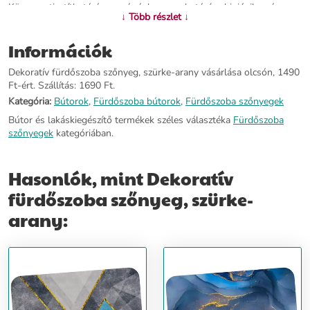
Könnyen tisztítható és mosógépben mosható, így higiénikus és
↓ Több részlet ↓
stílusos kiegészítője lehet fürdőszobádnak. Főbb jellemzők: Modern
minta Könnyen tisztítható Mérete: 58x38 cm
Információk
További információ>>
Dekoratív fürdőszoba szőnyeg, szürke-arany vásárlása olcsón, 1490
Ft-ért. Szállítás: 1690 Ft.
Kategória:
Bútorok
,
Fürdőszoba bútorok
,
Fürdőszoba szőnyegek
Bútor és lakáskiegészítő termékek széles választéka
Fürdőszoba
szőnyegek
kategóriában.
Hasonlók, mint Dekoratív
fürdőszoba szőnyeg, szürke-
arany: