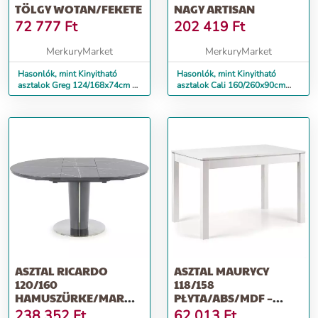
TÖLGY WOTAN/FEKETE
NAGY ARTISAN
72 777
Ft
202 419
Ft
MerkuryMarket
MerkuryMarket
Hasonlók, mint Kinyitható
Hasonlók, mint Kinyitható
asztalok Greg 124/168x74cm –
asztalok Cali 160/260x90cm
Tölgy Wotan/Fekete
nagy artisan
ASZTAL RICARDO
ASZTAL MAURYCY
120/160
118/158
HAMUSZÜRKE/MARMUR/SÖTÉT
PŁYTA/ABS/MDF –
HAMUSZÜRKE
FEHÉR
238 352
Ft
62 013
Ft