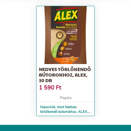
NEDVES TÖRLŐKENDŐ
BÚTOROKHOZ, ALEX,
30 DB
1 590
Ft
Pepita
Hasonlók, mint Nedves
törlőkendő bútorokhoz, ALEX,
30 db