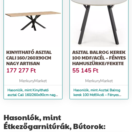
KINYITHATÓ ASZTAL
ASZTAL BALROG KEREK
CALI 160/260X90CM
100 MDF/ACÉL – FÉNYES
NAGY ARTISAN
HAMUSZÜRKE/FEKETE
177 277
Ft
55 145
Ft
MerkuryMarket
MerkuryMarket
Hasonlók, mint Kinyitható
Hasonlók, mint Asztal Balrog
asztal Cali 160/260x90cm nagy
kerek 100 Mdf/Acél – Fényes
artisan
Hamuszürke/Fekete
Hasonlók, mint
Étkezőgarnitúrák, Bútorok: