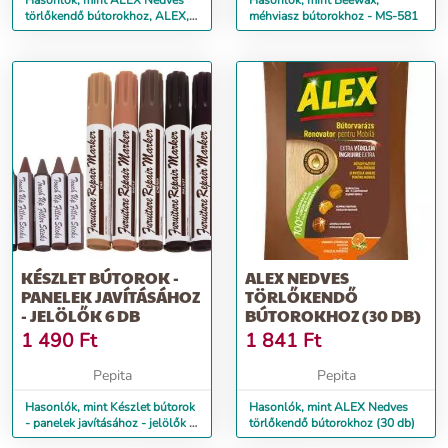
Hasonlók, mint ALEX Nedves
Hasonlók, mint Beewax,
törlőkendő bútorokhoz, ALEX,
méhviasz bútorokhoz - MS-581
30 db
KÉSZLET BÚTOROK -
ALEX NEDVES
PANELEK JAVÍTÁSÁHOZ
TÖRLŐKENDŐ
- JELÖLŐK 6 DB
BÚTOROKHOZ (30 DB)
1 490
Ft
1 841
Ft
Pepita
Pepita
Hasonlók, mint Készlet bútorok
Hasonlók, mint ALEX Nedves
- panelek javításához - jelölők 6
törlőkendő bútorokhoz (30 db)
db