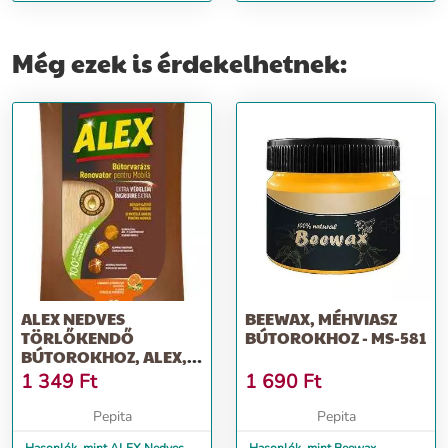
Még ezek is érdekelhetnek:
ALEX NEDVES
BEEWAX, MÉHVIASZ
TÖRLŐKENDŐ
BÚTOROKHOZ - MS-581
BÚTOROKHOZ, ALEX,
30 DB
1 349
Ft
1 690
Ft
Pepita
Pepita