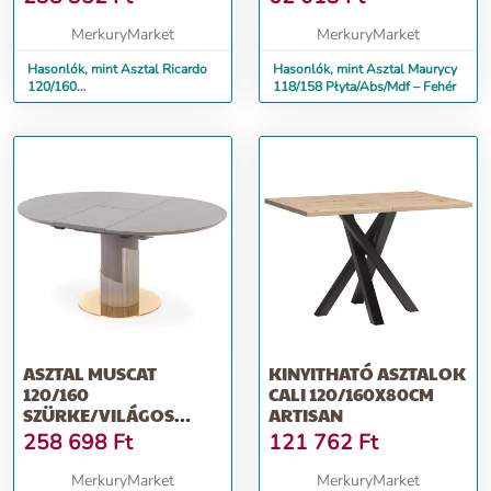
MerkuryMarket
MerkuryMarket
Hasonlók, mint Asztal Ricardo
Hasonlók, mint Asztal Maurycy
120/160
118/158 Płyta/Abs/Mdf – Fehér
Hamuszürke/Marmur/Sötét
Hamuszürke
ASZTAL MUSCAT
KINYITHATÓ ASZTALOK
120/160
CALI 120/160X80CM
SZÜRKE/VILÁGOS
ARTISAN
SZÜRKE/ARANY
258 698
Ft
121 762
Ft
MerkuryMarket
MerkuryMarket