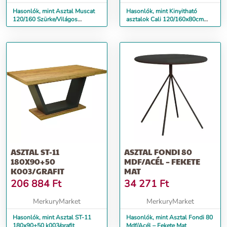
Hasonlók, mint Asztal Muscat
Hasonlók, mint Kinyitható
120/160 Szürke/Világos
asztalok Cali 120/160x80cm
Szürke/Arany
artisan
ASZTAL ST-11
ASZTAL FONDI 80
180X90+50
MDF/ACÉL – FEKETE
K003/GRAFIT
MAT
206 884
Ft
34 271
Ft
MerkuryMarket
MerkuryMarket
Hasonlók, mint Asztal ST-11
Hasonlók, mint Asztal Fondi 80
180x90+50 k003/grafit
Mdf/Acél – Fekete Mat