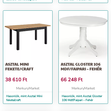
ASZTAL MINI
ASZTAL GLOSTER 106
FEKETE/CRAFT
MDF/FAIPARI – FEHÉR
38 610
Ft
66 248
Ft
MerkuryMarket
MerkuryMarket
Hasonlók, mint Asztal Mini
Hasonlók, mint Asztal Gloster
fekete/craft
106 Mdf/Faipari – Fehér