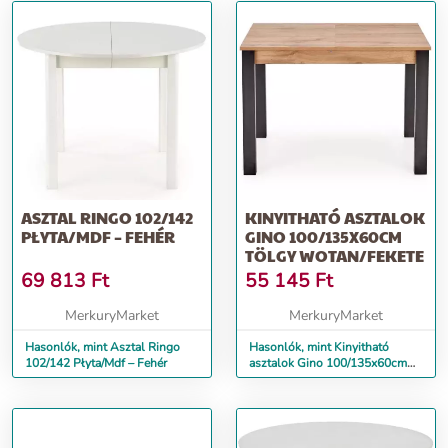
ASZTAL RINGO 102/142
KINYITHATÓ ASZTALOK
PŁYTA/MDF – FEHÉR
GINO 100/135X60CM
TÖLGY WOTAN/FEKETE
69 813
Ft
55 145
Ft
MerkuryMarket
MerkuryMarket
Hasonlók, mint Asztal Ringo
Hasonlók, mint Kinyitható
102/142 Płyta/Mdf – Fehér
asztalok Gino 100/135x60cm
Tölgy Wotan/Fekete