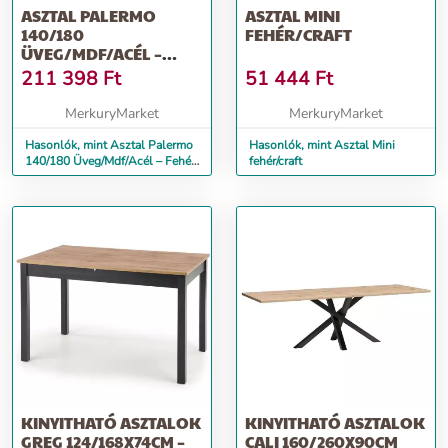
ASZTAL PALERMO
ASZTAL MINI
140/180
FEHÉR/CRAFT
ÜVEG/MDF/ACÉL –
FEHÉR MAT
211 398
Ft
51 444
Ft
MerkuryMarket
MerkuryMarket
Hasonlók, mint Asztal Palermo
Hasonlók, mint Asztal Mini
140/180 Üveg/Mdf/Acél – Fehér
fehér/craft
Mat
KINYITHATÓ ASZTALOK
KINYITHATÓ ASZTALOK
GREG 124/168X74CM –
CALI 160/260X90CM