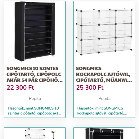
SONGMICS 10 SZINTES
SONGMICS
CIPŐTARTÓ, CIPŐPOLC
KOCKAPOLC AJTÓVAL,
AKÁR 54 PÁR CIPŐHÖZ,
CIPŐTARTÓ, MŰANYAG
SZAB...
POLCRENDSZER
22 300
Ft
25 300
Ft
ELVÁL...
Pepita
Pepita
Hasonlók, mint SONGMICS 10
Hasonlók, mint SONGMICS
szintes cipőtartó, cipőpolc akár
kockapolc ajtóval, cipőtartó,
54 pár cipőhöz, szab...
műanyag polcrendszer elvál...