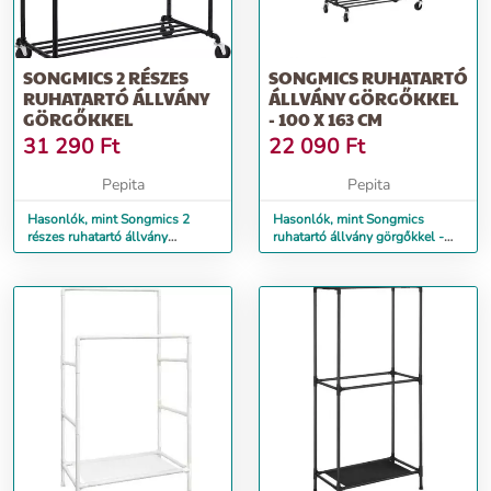
SONGMICS 2 RÉSZES
SONGMICS RUHATARTÓ
RUHATARTÓ ÁLLVÁNY
ÁLLVÁNY GÖRGŐKKEL
GÖRGŐKKEL
- 100 X 163 CM
31 290
Ft
22 090
Ft
Pepita
Pepita
Hasonlók, mint Songmics 2
Hasonlók, mint Songmics
részes ruhatartó állvány
ruhatartó állvány görgőkkel -
görgőkkel
100 x 163 cm