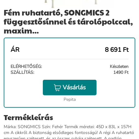
Fém ruhatartó, SONGMICS 2
függesztősínnel és tárolópolccal,
maxim...
ÁR
8 691
Ft
ELÉRHETŐSÉG:
Készleten
SZÁLLÍTÁS:
1490 Ft
Vásárlás
Pepita
Termékleírás
Márka: SONGMICS Szín: Fehér Termék méretei: 45D x 83L x 157H
cm A cikkről A biztonság elsődleges fontosságú! A régi A ruhatartó
egyszerűen szétesett, és az összes ruhája szétesett. A padlón