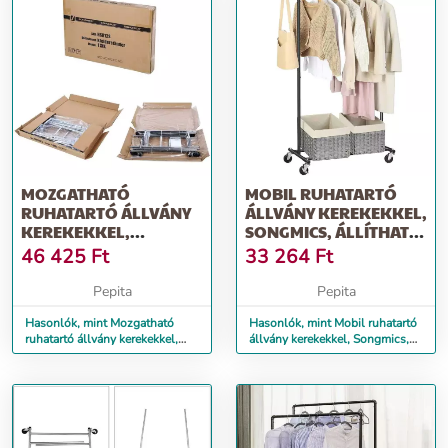
MOZGATHATÓ
MOBIL RUHATARTÓ
RUHATARTÓ ÁLLVÁNY
ÁLLVÁNY KEREKEKKEL,
KEREKEKKEL,
SONGMICS, ÁLLÍTHATÓ,
SONGMICS, ÁLLÍTHATÓ,
FÉM, FEK...
46 425
Ft
33 264
Ft
FÉM...
Pepita
Pepita
Hasonlók, mint Mozgatható
Hasonlók, mint Mobil ruhatartó
ruhatartó állvány kerekekkel,
állvány kerekekkel, Songmics,
Songmics, állítható, fém...
állítható, fém, fek...