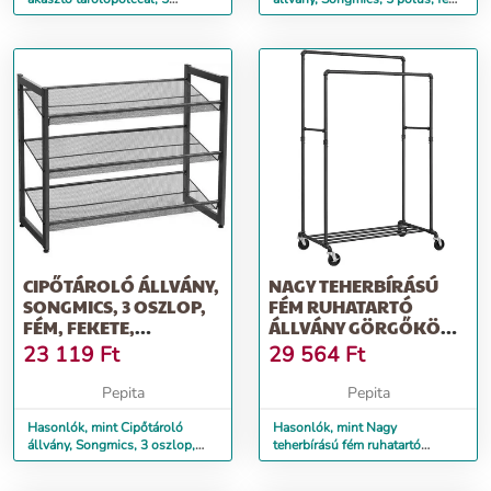
levehető akasztó, 30x66x27c...
fekete, 74x30,7x104 c...
CIPŐTÁROLÓ ÁLLVÁNY,
NAGY TEHERBÍRÁSÚ
SONGMICS, 3 OSZLOP,
FÉM RUHATARTÓ
FÉM, FEKETE,
ÁLLVÁNY GÖRGŐKÖN,
74X30.7X62.8...
110 KG-IG TERHELHETŐ
23 119
Ft
29 564
Ft
Pepita
Pepita
Hasonlók, mint Cipőtároló
Hasonlók, mint Nagy
állvány, Songmics, 3 oszlop,
teherbírású fém ruhatartó
fém, fekete, 74x30.7x62.8...
állvány görgőkön, 110 kg-ig
terhelhető