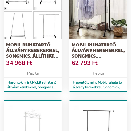
MOBIL RUHATARTÓ
MOBIL RUHATARTÓ
ÁLLVÁNY KEREKEKKEL,
ÁLLVÁNY KEREKEKKEL,
SONGMICS, ÁLLÍTHATÓ,
SONGMICS,
FÉM, EZÜ...
CIPŐTARTÓVAL, FÉM,...
34 968
Ft
62 793
Ft
Pepita
Pepita
Hasonlók, mint Mobil ruhatartó
Hasonlók, mint Mobil ruhatartó
állvány kerekekkel, Songmics,
állvány kerekekkel, Songmics,
állítható, fém, ezü...
cipőtartóval, fém,...