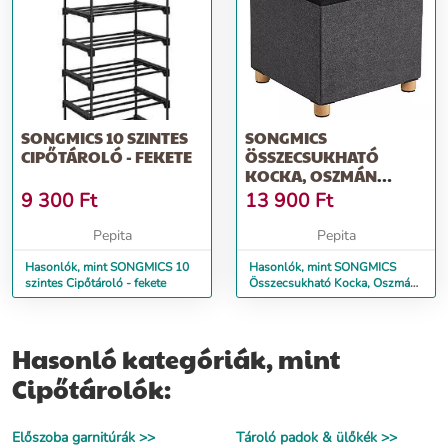
SONGMICS 10 SZINTES
SONGMICS
CIPŐTÁROLÓ - FEKETE
ÖSSZECSUKHATÓ
KOCKA, OSZMÁN
TÁROLÓ, LÁBTARTÓ FA
9 300
Ft
13 900
Ft
LÁBAKKAL...
Pepita
Pepita
Hasonlók, mint SONGMICS 10
Hasonlók, mint SONGMICS
szintes Cipőtároló - fekete
Összecsukható Kocka, Oszmán
Tároló, Lábtartó Fa Lábakkal...
Hasonló kategóriák, mint
Cipőtárolók:
Előszoba garnitúrák >>
Tároló padok & ülőkék >>