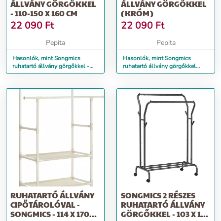
ÁLLVÁNY GÖRGŐKKEL
ÁLLVÁNY GÖRGŐKKEL
- 110-150 X 160 CM
(KRÓM)
22 090
Ft
22 090
Ft
Pepita
Pepita
Hasonlók, mint Songmics
Hasonlók, mint Songmics
ruhatartó állvány görgőkkel -
ruhatartó állvány görgőkkel
110-150 x 160 cm
(króm)
RUHATARTÓ ÁLLVÁNY
SONGMICS 2 RÉSZES
CIPŐTÁROLÓVAL -
RUHATARTÓ ÁLLVÁNY
SONGMICS - 114 X 170
GÖRGŐKKEL - 103 X 154