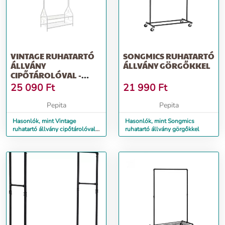
VINTAGE RUHATARTÓ
SONGMICS RUHATARTÓ
ÁLLVÁNY
ÁLLVÁNY GÖRGŐKKEL
CIPŐTÁROLÓVAL -
SONGMICS - 80 X 173 CM
25 090
Ft
21 990
Ft
Pepita
Pepita
Hasonlók, mint Vintage
Hasonlók, mint Songmics
ruhatartó állvány cipőtárolóval -
ruhatartó állvány görgőkkel
Songmics - 80 x 173 cm