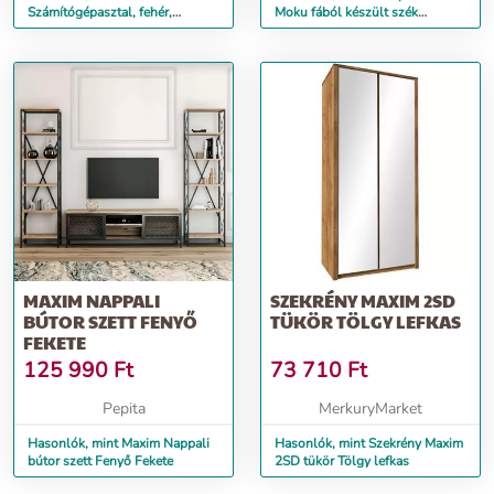
Számítógépasztal, fehér,
Moku fából készült szék
laminált DTD, MAXIM
bársony kárpitozással, Maxim...
MAXIM NAPPALI
SZEKRÉNY MAXIM 2SD
BÚTOR SZETT FENYŐ
TÜKÖR TÖLGY LEFKAS
FEKETE
125 990
Ft
73 710
Ft
Pepita
MerkuryMarket
Hasonlók, mint Maxim Nappali
Hasonlók, mint Szekrény Maxim
bútor szett Fenyő Fekete
2SD tükör Tölgy lefkas