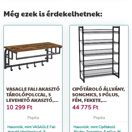
Még ezek is érdekelhetnek:
VASAGLE FALI AKASZTÓ
CIPŐTÁROLÓ ÁLLVÁNY,
TÁROLÓPOLCCAL, 5
SONGMICS, 5 PÓLUS,
LEVEHETŐ AKASZTÓ,
FÉM, FEKETE,
30X66X27C...
74X30,7X104 C...
10 299
Ft
44 775
Ft
Pepita
Pepita
Hasonlók, mint VASAGLE Fali
Hasonlók, mint Cipőtároló
akasztó tárolópolccal, 5
állvány, Songmics, 5 pólus, fém,