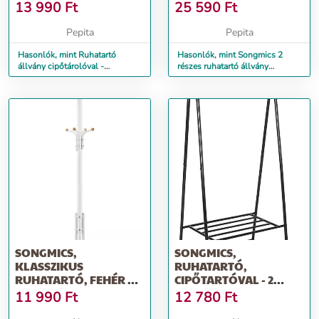
CM
CM
13 990
Ft
25 590
Ft
Pepita
Pepita
Hasonlók, mint Ruhatartó
Hasonlók, mint Songmics 2
állvány cipőtárolóval -
részes ruhatartó állvány
Songmics - 114 x 170 cm
görgőkkel - 103 x 154 cm
SONGMICS,
SONGMICS,
KLASSZIKUS
RUHATARTÓ,
RUHATARTÓ, FEHÉR 44
CIPŐTARTÓVAL - 2
X 44 X 182 CM
POLCCAL, FEKETE
11 990
Ft
12 780
Ft