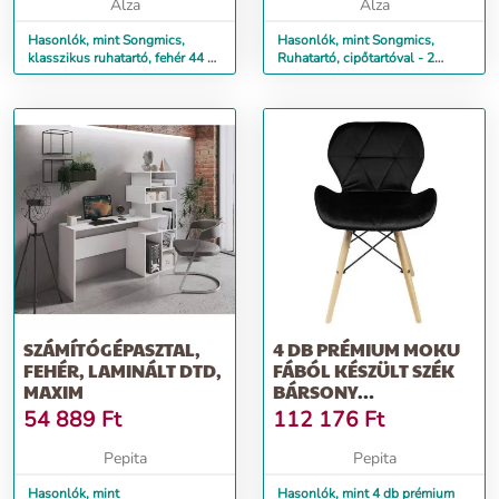
Alza
Alza
Hasonlók, mint Songmics,
Hasonlók, mint Songmics,
klasszikus ruhatartó, fehér 44 x
Ruhatartó, cipőtartóval - 2
44 x 182 cm
polccal, fekete
SZÁMÍTÓGÉPASZTAL,
4 DB PRÉMIUM MOKU
FEHÉR, LAMINÁLT DTD,
FÁBÓL KÉSZÜLT SZÉK
MAXIM
BÁRSONY
KÁRPITOZÁSSAL,
54 889
Ft
112 176
Ft
MAXIM...
Pepita
Pepita
Hasonlók, mint
Hasonlók, mint 4 db prémium