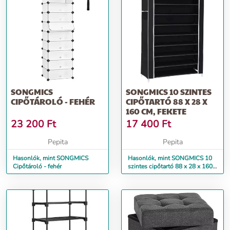
SONGMICS
SONGMICS 10 SZINTES
CIPŐTÁROLÓ - FEHÉR
CIPŐTARTÓ 88 X 28 X
160 CM, FEKETE
23 200
Ft
17 400
Ft
Pepita
Pepita
Hasonlók, mint SONGMICS
Hasonlók, mint SONGMICS 10
Cipőtároló - fehér
szintes cipőtartó 88 x 28 x 160
cm, fekete