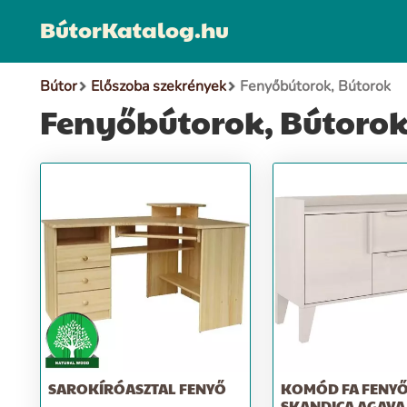
BútorKatalog.hu
Bútor
Előszoba szekrények
Fenyőbútorok, Bútorok
Fenyőbútorok, Bútoro
SAROKÍRÓASZTAL FENYŐ
KOMÓD FA FENY
SKANDICA AGAVA