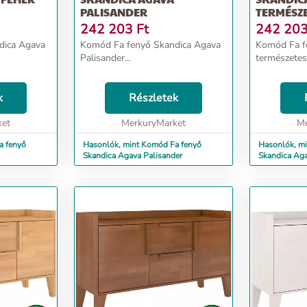
PALISANDER
TERMÉSZ
242 203
Ft
242 20
dica Agava
Komód Fa fenyő Skandica Agava
Komód Fa f
Palisander...
természetes.
k
Részletek
ket
MerkuryMarket
Me
a fenyő
Hasonlók, mint Komód Fa fenyő
Hasonlók, m
Skandica Agava Palisander
Skandica Aga