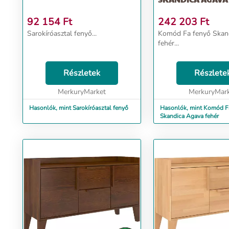
92 154
Ft
242 203
Ft
Sarokíróasztal fenyő...
Komód Fa fenyő Skan
fehér...
Részletek
Részlete
MerkuryMarket
MerkuryMar
Hasonlók, mint Sarokíróasztal fenyő
Hasonlók, mint Komód F
Skandica Agava fehér