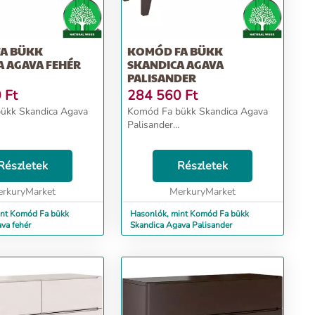
A BÜKK
KOMÓD FA BÜKK
A AGAVA FEHÉR
SKANDICA AGAVA
PALISANDER
0
Ft
284 560
Ft
ca Agava
Komód Fa bükk Skandica Agava
Palisander...
Részletek
Részletek
rkuryMarket
MerkuryMarket
int Komód Fa bükk
Hasonlók, mint Komód Fa bükk
va fehér
Skandica Agava Palisander