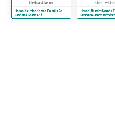
MerkuryMarket
MerkuryMar
Hasonlók, mint Komód Fa bükk 3s
Hasonlók, mint Komód Fa 
Skandica Sparta Dió
Skandica Sparta termész