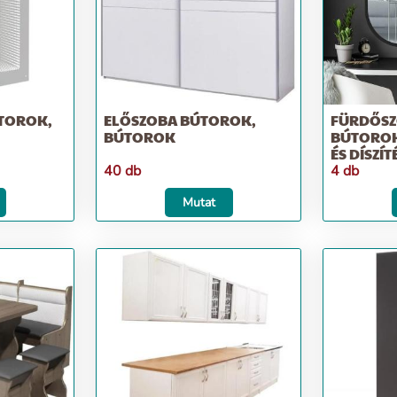
TOROK,
ELŐSZOBA BÚTOROK,
FÜRDŐS
BÚTOROK
BÚTOROK
ÉS DÍSZÍT
40 db
4 db
Mutat