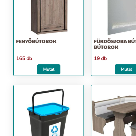
FENYŐBÚTOROK
FÜRDŐSZOBA BÚ
BÚTOROK
165 db
19 db
Mutat
Mutat