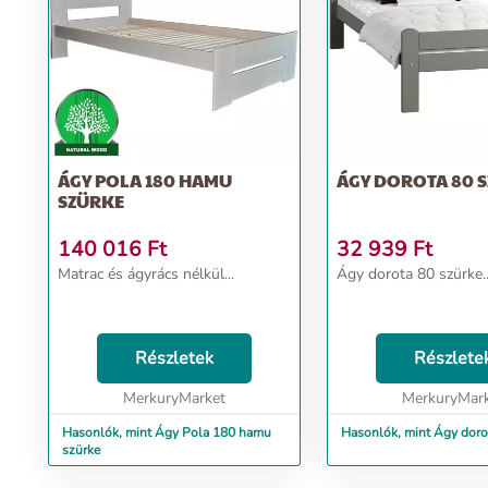
ÁGY POLA 180 HAMU
ÁGY DOROTA 80
SZÜRKE
140 016
Ft
32 939
Ft
Matrac és ágyrács nélkül...
Ágy dorota 80 szürke..
Részletek
Részlete
MerkuryMarket
MerkuryMar
Hasonlók, mint Ágy Pola 180 hamu
Hasonlók,
szürke