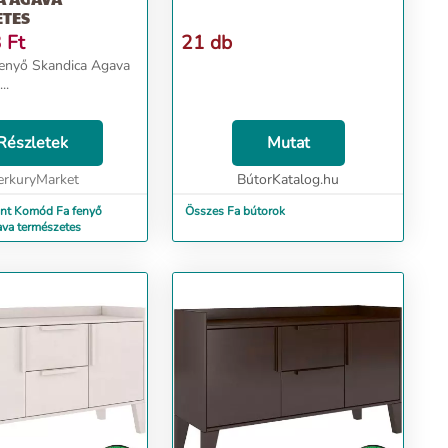
ETES
3
Ft
21 db
enyő Skandica Agava
..
Részletek
Mutat
rkuryMarket
BútorKatalog.hu
int Komód Fa fenyő
Összes Fa bútorok
va természetes