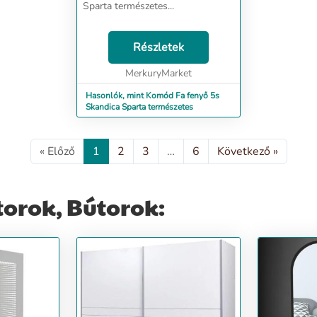
Sparta természetes...
Részletek
MerkuryMarket
Hasonlók, mint Komód Fa fenyő 5s
Skandica Sparta természetes
« Előző
1
2
3
…
6
Következő »
orok, Bútorok: