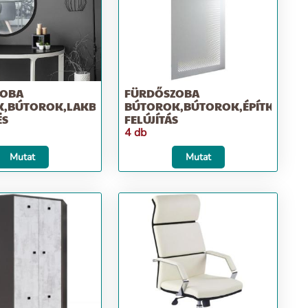
ZOBA
FÜRDŐSZOBA
,BÚTOROK,LAKBERENDEZÉS
BÚTOROK,BÚTOROK,ÉPÍTKEZÉS;
ÉS
FELÚJÍTÁS
4 db
Mutat
Mutat