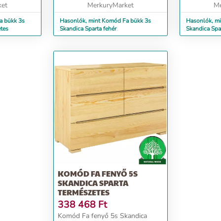
ket
MerkuryMarket
Me
bükk 3s
Hasonlók, mint Komód Fa bükk 3s
Hasonlók, mi
etes
Skandica Sparta fehér
Skandica Spa
KOMÓD FA FENYŐ 5S
SKANDICA SPARTA
TERMÉSZETES
338 468
Ft
Komód Fa fenyő 5s Skandica