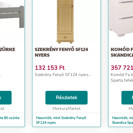
 SZÜRKE
SZEKRÉNY FENYŐ SF124
KOMÓD FA
NYERS
SKANDICA
132 153
Ft
357 72
.
Szekrény Fenyő SF124 nyers...
Komód Fa bükk 4s S
Sparta fehér.
k
Részletek
ket
MerkuryMarket
Me
 mint Ágy dorota 80 szürke
Hasonlók, mint Szekrény Fenyő
Hasonlók, mi
SF124 nyers
Skandica Spa