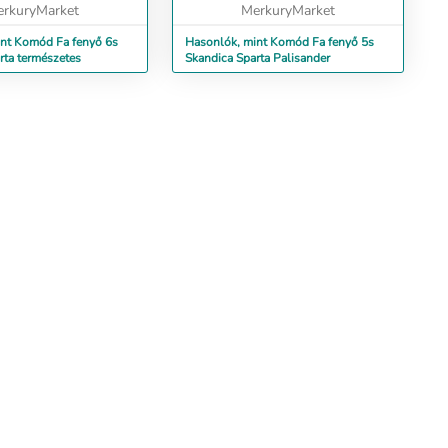
rkuryMarket
MerkuryMarket
nt Komód Fa fenyő 6s
Hasonlók, mint Komód Fa fenyő 5s
rta természetes
Skandica Sparta Palisander