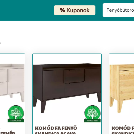
%
Kuponok
k
Ő
KOMÓD FA FENYŐ
KOMÓD F
 FEHÉR
SKANDICA AGAVA
SKANDIC