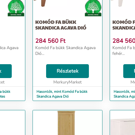
KOMÓD FA BÜKK
KOMÓD F
SKANDICA AGAVA DIÓ
SKANDIC
284 560
Ft
284 56
Komód Fa bükk Skandica Agava
Komód Fa bükk Skandi
Dió...
fehér...
k
Részletek
ket
MerkuryMarket
Me
a bükk
Hasonlók, mint Komód Fa bükk
Hasonlók, m
tes
Skandica Agava Dió
Skandica Aga