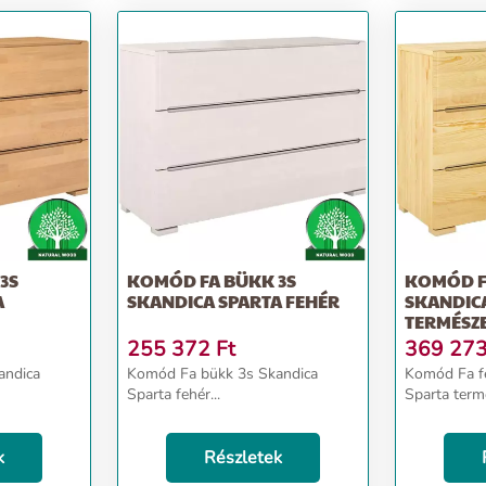
KOMÓD FA BÜKK 3S
KOMÓD F
A
SKANDICA SPARTA FEHÉR
SKANDIC
TERMÉSZ
255 372
Ft
369 27
Komód Fa bükk 3s Skandica
Komód Fa f
Sparta fehér...
Sparta termé
k
Részletek