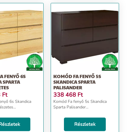
A FENYŐ 6S
KOMÓD FA FENYŐ 5S
A SPARTA
SKANDICA SPARTA
ETES
PALISANDER
3
Ft
338 468
Ft
enyő 6s Skandica
Komód Fa fenyő 5s Skandica
szetes...
Sparta Palisander...
Részletek
Részletek