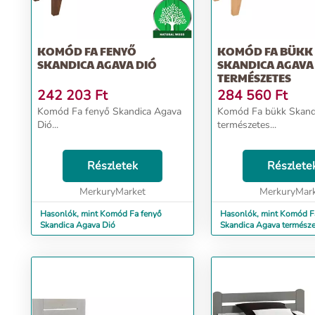
KOMÓD FA FENYŐ
KOMÓD FA BÜKK
SKANDICA AGAVA DIÓ
SKANDICA AGAVA
TERMÉSZETES
242 203
Ft
284 560
Ft
Komód Fa fenyő Skandica Agava
Komód Fa bükk Skandica Agava
Dió...
természetes...
Részletek
Részlete
MerkuryMarket
MerkuryMar
Hasonlók, mint Komód Fa fenyő
Hasonlók, mint Komód F
Skandica Agava Dió
Skandica Agava természe