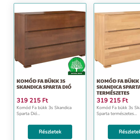
KOMÓD FA BÜKK 3S
KOMÓD FA BÜKK 3S
SKANDICA SPARTA DIÓ
SKANDICA SPART
TERMÉSZETES
319 215
Ft
319 215
Ft
Komód Fa bükk 3s Skandica
Komód Fa bükk 3s Skandica
Sparta Dió...
Sparta természetes...
Részletek
Részlete