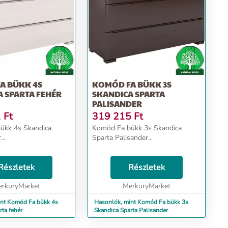
 BÜKK 4S
KOMÓD FA BÜKK 3S
 SPARTA FEHÉR
SKANDICA SPARTA
PALISANDER
1
Ft
319 215
Ft
kandica
Komód Fa bükk 3s Skandica
..
Sparta Palisander...
Részletek
Részletek
rkuryMarket
MerkuryMarket
nt Komód Fa bükk 4s
Hasonlók, mint Komód Fa bükk 3s
rta fehér
Skandica Sparta Palisander