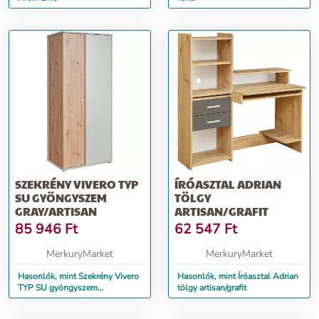
SZEKRÉNY VIVERO TYP
ÍRÓASZTAL ADRIAN
SU GYÖNGYSZEM
TÖLGY
GRAY/ARTISAN
ARTISAN/GRAFIT
85 946
Ft
62 547
Ft
MerkuryMarket
MerkuryMarket
Hasonlók, mint Szekrény Vivero
Hasonlók, mint Íróasztal Adrian
TYP SU gyöngyszem
tölgy artisan/grafit
gray/artisan