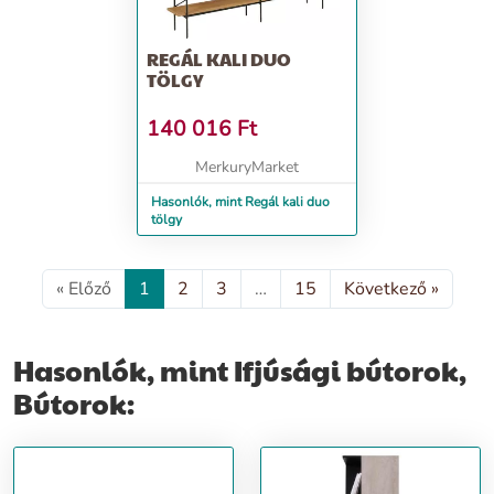
REGÁL KALI DUO
TÖLGY
140 016
Ft
MerkuryMarket
Hasonlók, mint Regál kali duo
tölgy
« Előző
1
2
3
…
15
Következő »
Hasonlók, mint Ifjúsági bútorok,
Bútorok: