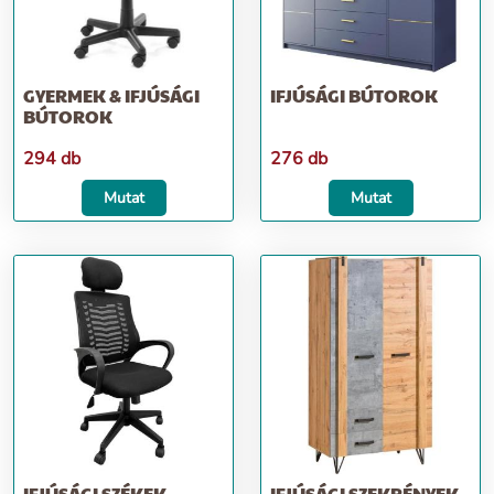
GYERMEK & IFJÚSÁGI
IFJÚSÁGI BÚTOROK
BÚTOROK
294 db
276 db
Mutat
Mutat
IFJÚSÁGI SZÉKEK,
IFJÚSÁGI SZEKRÉNYEK,