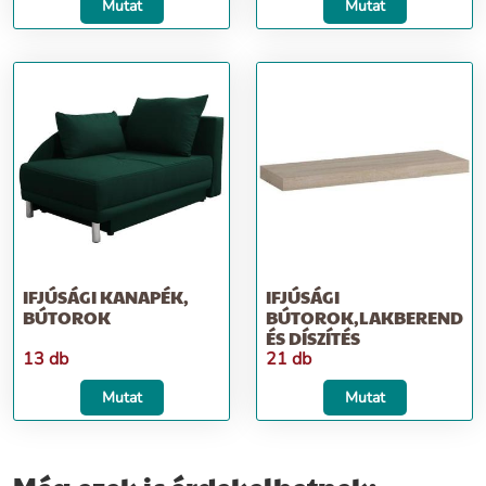
Mutat
Mutat
IFJÚSÁGI KANAPÉK,
IFJÚSÁGI
BÚTOROK
BÚTOROK,LAKBERENDEZ
ÉS DÍSZÍTÉS
13 db
21 db
Mutat
Mutat