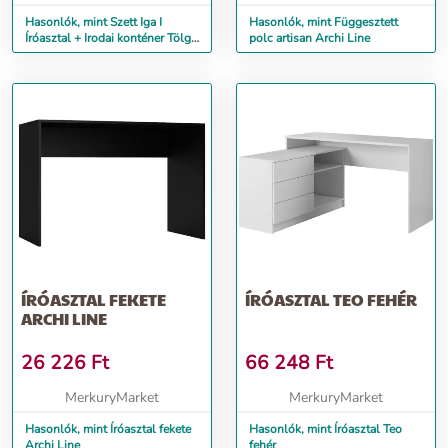
Hasonlók, mint Szett Iga I
Hasonlók, mint Függesztett
Íróasztal + Irodai konténer Tölgy
polc artisan Archi Line
Artisan / Fekete Mat
ÍRÓASZTAL FEKETE
ÍRÓASZTAL TEO FEHÉR
ARCHI LINE
26 226
Ft
66 248
Ft
MerkuryMarket
MerkuryMarket
Hasonlók, mint Íróasztal fekete
Hasonlók, mint Íróasztal Teo
Archi Line
fehér