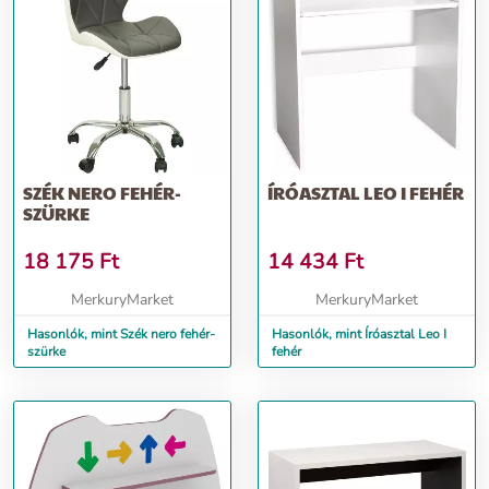
SZÉK NERO FEHÉR-
ÍRÓASZTAL LEO I FEHÉR
SZÜRKE
18 175
Ft
14 434
Ft
MerkuryMarket
MerkuryMarket
Hasonlók, mint Szék nero fehér-
Hasonlók, mint Íróasztal Leo I
szürke
fehér