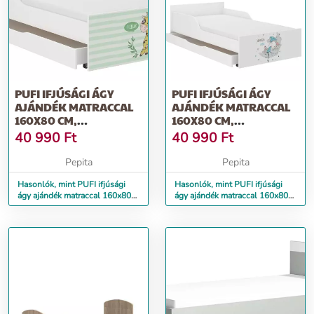
PUFI IFJÚSÁGI ÁGY
PUFI IFJÚSÁGI ÁGY
AJÁNDÉK MATRACCAL
AJÁNDÉK MATRACCAL
160X80 CM,
160X80 CM,
ÁGYNEMŰTARTÓ
ÁGYNEMŰTARTÓ
40 990
Ft
40 990
Ft
NÉLKÜ...
NÉLK...
Pepita
Pepita
Hasonlók, mint PUFI ifjúsági
Hasonlók, mint PUFI ifjúsági
ágy ajándék matraccal 160x80
ágy ajándék matraccal 160x80
cm, ágyneműtartó nélkü...
cm, ágyneműtartó nélk...