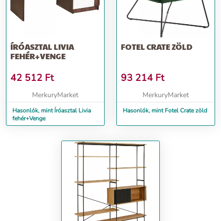
ÍRÓASZTAL LIVIA
FOTEL CRATE ZÖLD
FEHÉR+VENGE
42 512
Ft
93 214
Ft
MerkuryMarket
MerkuryMarket
Hasonlók, mint Íróasztal Livia
Hasonlók, mint Fotel Crate zöld
fehér+Venge