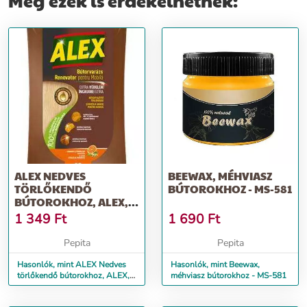
Még ezek is érdekelhetnek:
ALEX NEDVES
BEEWAX, MÉHVIASZ
TÖRLŐKENDŐ
BÚTOROKHOZ - MS-581
BÚTOROKHOZ, ALEX,
30 DB
1 349
Ft
1 690
Ft
Pepita
Pepita
Hasonlók, mint ALEX Nedves
Hasonlók, mint Beewax,
törlőkendő bútorokhoz, ALEX,
méhviasz bútorokhoz - MS-581
30 db