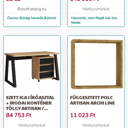
BútorKatalog.hu
MerkuryMarket
Összes Ifjúsági heverők,Bútorok
Hasonlók, mint Regál kali duo
fekete
SZETT IGA I ÍRÓASZTAL
FÜGGESZTETT POLC
+ IRODAI KONTÉNER
ARTISAN ARCHI LINE
TÖLGY ARTISAN /
FEKETE MAT
84 753
Ft
11 023
Ft
MerkuryMarket
MerkuryMarket