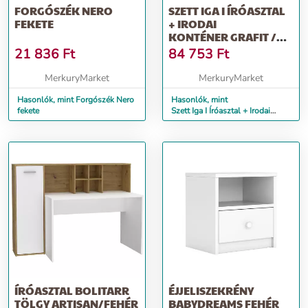
FORGÓSZÉK NERO
SZETT IGA I ÍRÓASZTAL
FEKETE
+ IRODAI
KONTÉNER GRAFIT /
TÖLGY ARTISAN
21 836
Ft
84 753
Ft
MerkuryMarket
MerkuryMarket
Hasonlók, mint Forgószék Nero
Hasonlók, mint
fekete
Szett Iga I Íróasztal + Irodai
konténer grafit / Tölgy Artisan
ÍRÓASZTAL BOLITARR
ÉJJELISZEKRÉNY
TÖLGY ARTISAN/FEHÉR
BABYDREAMS FEHÉR