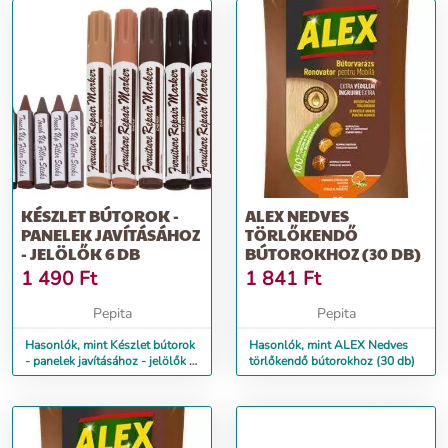
KÉSZLET BÚTOROK -
ALEX NEDVES
PANELEK JAVÍTÁSÁHOZ
TÖRLŐKENDŐ
- JELÖLŐK 6 DB
BÚTOROKHOZ (30 DB)
1 490
Ft
1 841
Ft
Pepita
Pepita
Hasonlók, mint Készlet bútorok
Hasonlók, mint ALEX Nedves
- panelek javításához - jelölők 6
törlőkendő bútorokhoz (30 db)
db