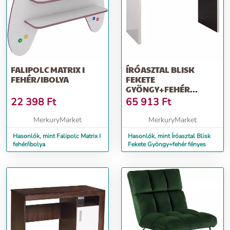
FALIPOLC MATRIX I
ÍRÓASZTAL BLISK
FEHÉR/IBOLYA
FEKETE
GYÖNGY+FEHÉR
FÉNYES
22 398
Ft
65 913
Ft
MerkuryMarket
MerkuryMarket
Hasonlók, mint Falipolc Matrix I
Hasonlók, mint Íróasztal Blisk
fehér/ibolya
Fekete Gyöngy+fehér fényes