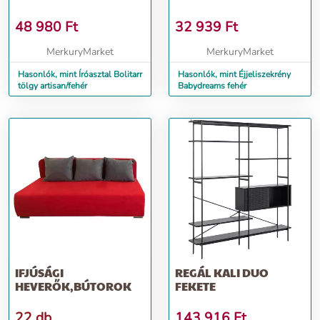
48 980
Ft
32 939
Ft
MerkuryMarket
MerkuryMarket
Hasonlók, mint Íróasztal Bolitarr
Hasonlók, mint Éjjeliszekrény
tölgy artisan/fehér
Babydreams fehér
IFJÚSÁGI
REGÁL KALI DUO
HEVERŐK,BÚTOROK
FEKETE
22 db
143 916
Ft