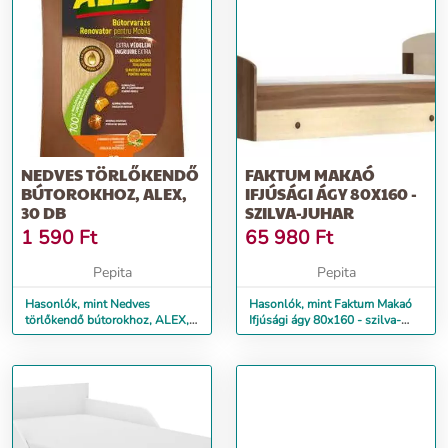
NEDVES TÖRLŐKENDŐ
FAKTUM MAKAÓ
BÚTOROKHOZ, ALEX,
IFJÚSÁGI ÁGY 80X160 -
30 DB
SZILVA-JUHAR
1 590
Ft
65 980
Ft
Pepita
Pepita
Hasonlók, mint Nedves
Hasonlók, mint Faktum Makaó
törlőkendő bútorokhoz, ALEX,
Ifjúsági ágy 80x160 - szilva-
30 db
juhar