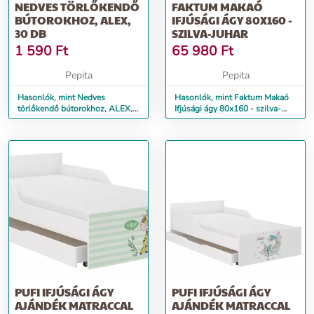
NEDVES TÖRLŐKENDŐ
FAKTUM MAKAÓ
BÚTOROKHOZ, ALEX,
IFJÚSÁGI ÁGY 80X160 -
30 DB
SZILVA-JUHAR
1 590
Ft
65 980
Ft
Pepita
Pepita
Hasonlók, mint Nedves
Hasonlók, mint Faktum Makaó
törlőkendő bútorokhoz, ALEX,
Ifjúsági ágy 80x160 - szilva-
30 db
juhar
PUFI IFJÚSÁGI ÁGY
PUFI IFJÚSÁGI ÁGY
AJÁNDÉK MATRACCAL
AJÁNDÉK MATRACCAL