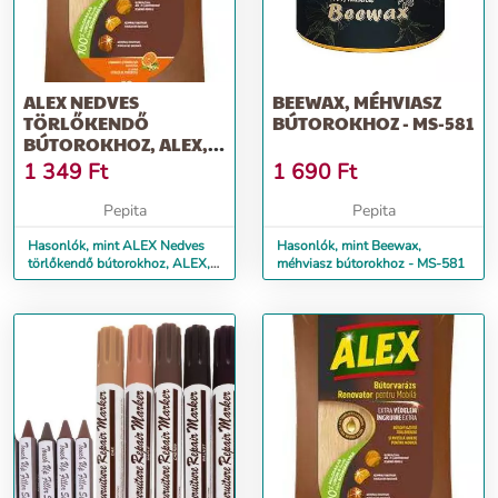
ALEX NEDVES
BEEWAX, MÉHVIASZ
TÖRLŐKENDŐ
BÚTOROKHOZ - MS-581
BÚTOROKHOZ, ALEX,
30 DB
1 349
Ft
1 690
Ft
Pepita
Pepita
Hasonlók, mint ALEX Nedves
Hasonlók, mint Beewax,
törlőkendő bútorokhoz, ALEX,
méhviasz bútorokhoz - MS-581
30 db