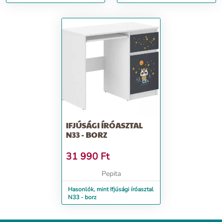
IFJÚSÁGI ÍRÓASZTAL
N33 - BORZ
31 990
Ft
Pepita
Hasonlók, mint Ifjúsági íróasztal
N33 - borz