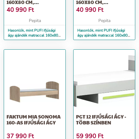
160X80 CM,
160X80 CM,
ÁGYNEMŰTARTÓ
ÁGYNEMŰTARTÓ
40 990
Ft
40 990
Ft
NÉLKÜ...
NÉLK...
Pepita
Pepita
Hasonlók, mint PUFI ifjúsági
Hasonlók, mint PUFI ifjúsági
ágy ajándék matraccal 160x80
ágy ajándék matraccal 160x80
cm, ágyneműtartó nélkü...
cm, ágyneműtartó nélk...
FAKTUM MIA SONOMA
PGT 12 IFJÚSÁGI ÁGY -
160-AS IFJÚSÁGI ÁGY
TÖBB SZÍNBEN
37 990
Ft
59 990
Ft