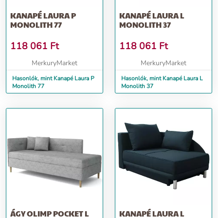
KANAPÉ LAURA P
KANAPÉ LAURA L
MONOLITH 77
MONOLITH 37
118 061
Ft
118 061
Ft
MerkuryMarket
MerkuryMarket
Hasonlók, mint Kanapé Laura P
Hasonlók, mint Kanapé Laura L
Monolith 77
Monolith 37
ÁGY OLIMP POCKET L
KANAPÉ LAURA L