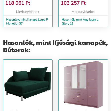
118 061
Ft
103 257
Ft
MerkuryMarket
MerkuryMarket
Hasonlók, mint Kanapé Laura P
Hasonlók, mint Ágy Jacek L
Monolith 37
Glory 11
Hasonlók, mint Ifjúsági kanapék,
Bútorok: