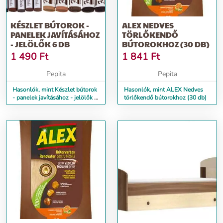
KÉSZLET BÚTOROK -
ALEX NEDVES
PANELEK JAVÍTÁSÁHOZ
TÖRLŐKENDŐ
- JELÖLŐK 6 DB
BÚTOROKHOZ (30 DB)
1 490
Ft
1 841
Ft
Pepita
Pepita
Hasonlók, mint Készlet bútorok
Hasonlók, mint ALEX Nedves
- panelek javításához - jelölők 6
törlőkendő bútorokhoz (30 db)
db