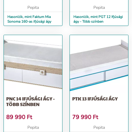
Pepita
Pepita
Hasonlók, mint Faktum Mia
Hasonlók, mint PGT 12 Ifjúsági
Sonoma 160-as ifjúsági ágy
ágy - Több színben
PNC 14 IFJÚSÁGI ÁGY -
PTK 13 IFJÚSÁGI ÁGY
TÖBB SZÍNBEN
89 990
Ft
79 990
Ft
Pepita
Pepita