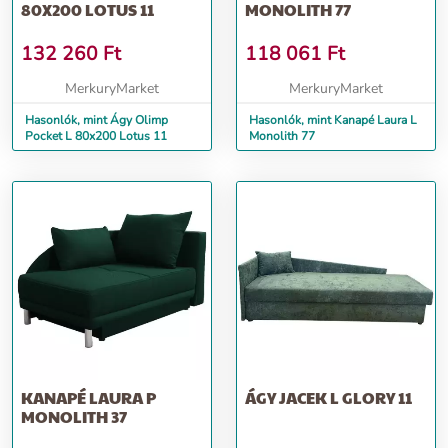
80X200 LOTUS 11
MONOLITH 77
132 260
Ft
118 061
Ft
MerkuryMarket
MerkuryMarket
Hasonlók, mint Ágy Olimp
Hasonlók, mint Kanapé Laura L
Pocket L 80x200 Lotus 11
Monolith 77
KANAPÉ LAURA P
ÁGY JACEK L GLORY 11
MONOLITH 37