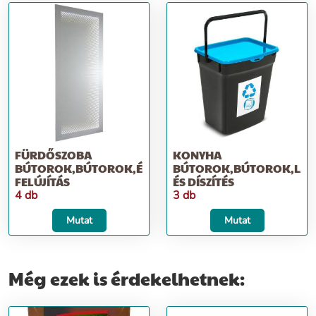
FÜRDŐSZOBA
KONYHA
BÚTOROK,BÚTOROK,ÉPÍTKEZÉS;
BÚTOROK,BÚTOROK,LAK
FELÚJÍTÁS
ÉS DÍSZÍTÉS
4 db
3 db
Mutat
Mutat
Még ezek is érdekelhetnek: