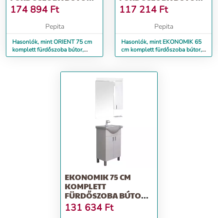
LAVA MOSDÓVAL
LED VILÁGÍTÁSSAL
174 894
Ft
117 214
Ft
ÁLLÓ/FALI
Pepita
Pepita
Hasonlók, mint ORIENT 75 cm
Hasonlók, mint EKONOMIK 65
komplett fürdőszoba bútor,
cm komplett fürdőszoba bútor,
LAVA mosdóval álló/fali
LED világítással
EKONOMIK 75 CM
KOMPLETT
FÜRDŐSZOBA BÚTOR,
LED VILÁGÍTÁSSAL
131 634
Ft