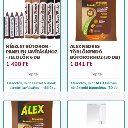
KÉSZLET BÚTOROK -
ALEX NEDVES
PANELEK JAVÍTÁSÁHOZ
TÖRLŐKENDŐ
- JELÖLŐK 6 DB
BÚTOROKHOZ (30 DB)
1 490
Ft
1 841
Ft
Pepita
Pepita
Hasonlók, mint Készlet bútorok
Hasonlók, mint ALEX Nedves
- panelek javításához - jelölők 6
törlőkendő bútorokhoz (30 db)
db