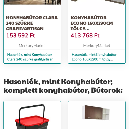
KONYHABÚTOR CLARA
KONYHABÚTOR
240 SZÜRKE
ECONO 160X290CM
GRAFIT/ARTISAN
TÖLGY
SONOMA/FEHÉR/SAN
153 592
Ft
413 768
Ft
REMO
MerkuryMarket
MerkuryMarket
Hasonlók, mint Konyhabútor
Hasonlók, mint Konyhabútor
Clara 240 szürke grafit/artisan
Econo 160X290cm tölgy
sonoma/fehér/san remo
Hasonlók, mint Konyhabútor;
komplett konyhabútor, Bútorok: