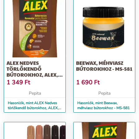
ALEX NEDVES
BEEWAX, MÉHVIASZ
TÖRLŐKENDŐ
BÚTOROKHOZ - MS-581
BÚTOROKHOZ, ALEX,
30 DB
1 349
Ft
1 690
Ft
Pepita
Pepita
Hasonlók, mint ALEX Nedves
Hasonlók, mint Beewax,
törlőkendő bútorokhoz, ALEX,
méhviasz bútorokhoz - MS-581
30 db