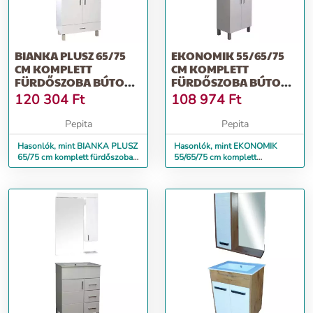
BIANKA PLUSZ 65/75
EKONOMIK 55/65/75
CM KOMPLETT
CM KOMPLETT
FÜRDŐSZOBA BÚTOR,
FÜRDŐSZOBA BÚTOR,
LED VILÁGÍTÁSSAL
LED VILÁGÍTÁSSAL
120 304
Ft
108 974
Ft
Pepita
Pepita
Hasonlók, mint BIANKA PLUSZ
Hasonlók, mint EKONOMIK
65/75 cm komplett fürdőszoba
55/65/75 cm komplett
bútor, LED világítással
fürdőszoba bútor, LED
világítással