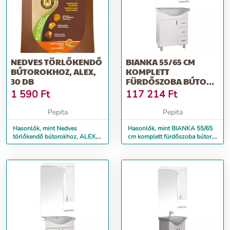
NEDVES TÖRLŐKENDŐ
BIANKA 55/65 CM
BÚTOROKHOZ, ALEX,
KOMPLETT
30 DB
FÜRDŐSZOBA BÚTOR,
LED VILÁGÍTÁSSAL
1 590
Ft
117 214
Ft
Pepita
Pepita
Hasonlók, mint Nedves
Hasonlók, mint BIANKA 55/65
törlőkendő bútorokhoz, ALEX,
cm komplett fürdőszoba bútor,
30 db
LED világítással