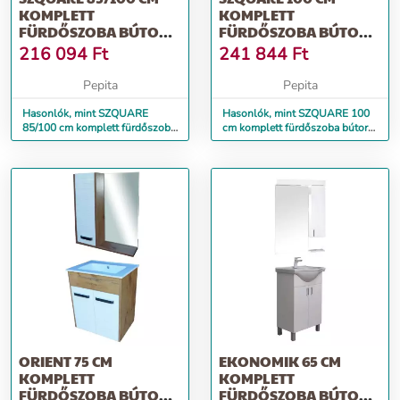
KOMPLETT
KOMPLETT
FÜRDŐSZOBA BÚTOR
FÜRDŐSZOBA BÚTOR
DUPLA SZEKRÉNNYEL,
DUPLA SZEKRÉNNYEL,
216 094
Ft
241 844
Ft
LE...
LED V...
Pepita
Pepita
Hasonlók, mint SZQUARE
Hasonlók, mint SZQUARE 100
85/100 cm komplett fürdőszoba
cm komplett fürdőszoba bútor
bútor dupla szekrénnyel, LE...
dupla szekrénnyel, LED v...
ORIENT 75 CM
EKONOMIK 65 CM
KOMPLETT
KOMPLETT
FÜRDŐSZOBA BÚTOR,
FÜRDŐSZOBA BÚTOR,