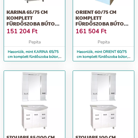
KARINA 65/75 CM
ORIENT 60/75 CM
KOMPLETT
KOMPLETT
FÜRDŐSZOBA BÚTOR,
FÜRDŐSZOBA BÚTOR,
LED VILÁGÍTÁSSAL
LAVA MOSDÓVAL
151 204
Ft
161 504
Ft
ÁLLÓ/FALI
Pepita
Pepita
Hasonlók, mint KARINA 65/75
Hasonlók, mint ORIENT 60/75
cm komplett fürdőszoba bútor,
cm komplett fürdőszoba bútor,
LED világítással
LAVA mosdóval álló/fali
SZQUARE 85/100 CM
SZQUARE 100 CM