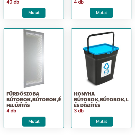
40 db
4 db
Mutat
Mutat
FÜRDŐSZOBA
KONYHA
BÚTOROK,BÚTOROK,ÉPÍTKEZÉS;
BÚTOROK,BÚTOROK,LAK
FELÚJÍTÁS
ÉS DÍSZÍTÉS
4 db
3 db
Mutat
Mutat