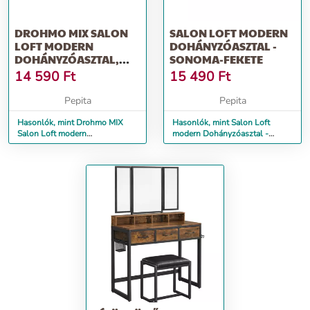
DROHMO MIX SALON
SALON LOFT MODERN
LOFT MODERN
DOHÁNYZÓASZTAL -
DOHÁNYZÓASZTAL,
SONOMA-FEKETE
FEHÉR-FEKETE
14 590
Ft
15 490
Ft
Pepita
Pepita
Hasonlók, mint Drohmo MIX
Hasonlók, mint Salon Loft
Salon Loft modern
modern Dohányzóasztal -
dohányzóasztal, fehér-fekete
sonoma-fekete