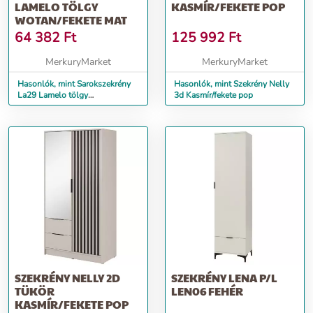
LAMELO TÖLGY
KASMÍR/FEKETE POP
WOTAN/FEKETE MAT
64 382
Ft
125 992
Ft
MerkuryMarket
MerkuryMarket
Hasonlók, mint Sarokszekrény
Hasonlók, mint Szekrény Nelly
La29 Lamelo tölgy
3d Kasmír/fekete pop
Wotan/Fekete Mat
SZEKRÉNY NELLY 2D
SZEKRÉNY LENA P/L
TÜKÖR
LEN06 FEHÉR
KASMÍR/FEKETE POP