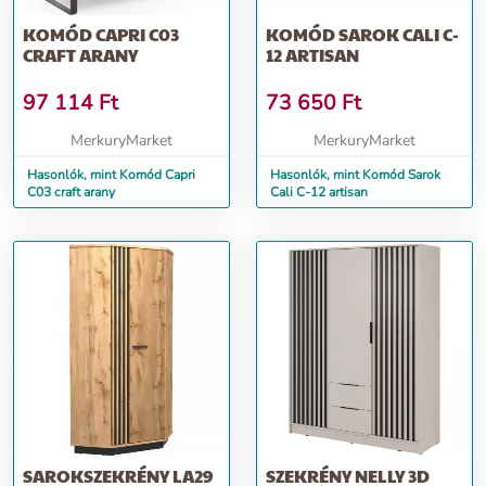
KOMÓD CAPRI C03
KOMÓD SAROK CALI C-
CRAFT ARANY
12 ARTISAN
97 114
Ft
73 650
Ft
MerkuryMarket
MerkuryMarket
Hasonlók, mint Komód Capri
Hasonlók, mint Komód Sarok
C03 craft arany
Cali C-12 artisan
SAROKSZEKRÉNY LA29
SZEKRÉNY NELLY 3D