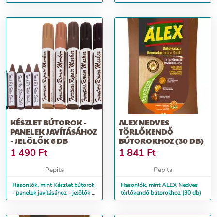
30 db
KÉSZLET BÚTOROK -
ALEX NEDVES
PANELEK JAVÍTÁSÁHOZ
TÖRLŐKENDŐ
- JELÖLŐK 6 DB
BÚTOROKHOZ (30 DB)
1 490
Ft
1 841
Ft
Pepita
Pepita
Hasonlók, mint Készlet bútorok
Hasonlók, mint ALEX Nedves
- panelek javításához - jelölők 6
törlőkendő bútorokhoz (30 db)
db