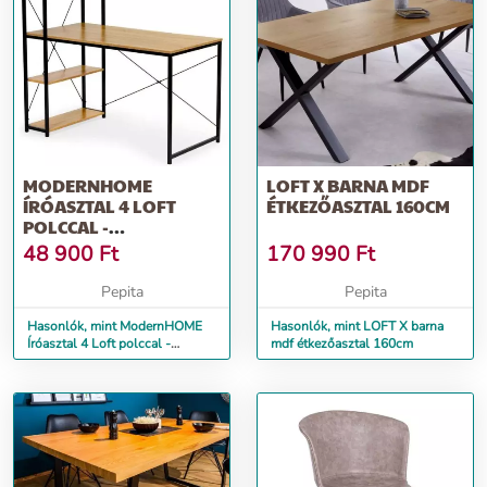
MODERNHOME
LOFT X BARNA MDF
ÍRÓASZTAL 4 LOFT
ÉTKEZŐASZTAL 160CM
POLCCAL -
VILÁGOSBARNA-
48 900
Ft
170 990
Ft
FEKETE
Pepita
Pepita
Hasonlók, mint ModernHOME
Hasonlók, mint LOFT X barna
Íróasztal 4 Loft polccal -
mdf étkezőasztal 160cm
világosbarna-fekete