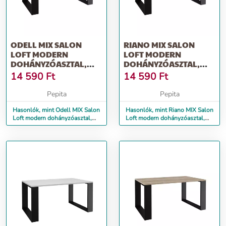
ODELL MIX SALON
RIANO MIX SALON
LOFT MODERN
LOFT MODERN
DOHÁNYZÓASZTAL,
DOHÁNYZÓASZTAL,
SONOMA-FEKETE
TÖLGY-FEKETE
14 590
Ft
14 590
Ft
Pepita
Pepita
Hasonlók, mint Odell MIX Salon
Hasonlók, mint Riano MIX Salon
Loft modern dohányzóasztal,
Loft modern dohányzóasztal,
sonoma-fekete
tölgy-fekete