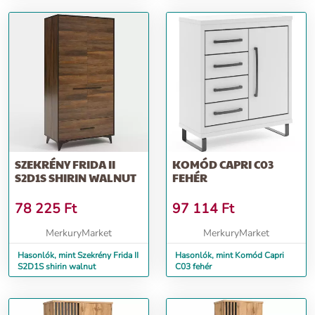
SZEKRÉNY FRIDA II
KOMÓD CAPRI C03
S2D1S SHIRIN WALNUT
FEHÉR
78 225
Ft
97 114
Ft
MerkuryMarket
MerkuryMarket
Hasonlók, mint Szekrény Frida II
Hasonlók, mint Komód Capri
S2D1S shirin walnut
C03 fehér