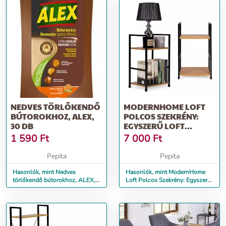
NEDVES TÖRLŐKENDŐ
MODERNHOME LOFT
BÚTOROKHOZ, ALEX,
POLCOS SZEKRÉNY:
30 DB
EGYSZERŰ LOFT
DIZÁJN, 2 FUNKCION...
1 590
Ft
7 000
Ft
Pepita
Pepita
Hasonlók, mint Nedves
Hasonlók, mint ModernHome
törlőkendő bútorokhoz, ALEX,
Loft Polcos Szekrény: Egyszerű
30 db
Loft Dizájn, 2 Funkcion...