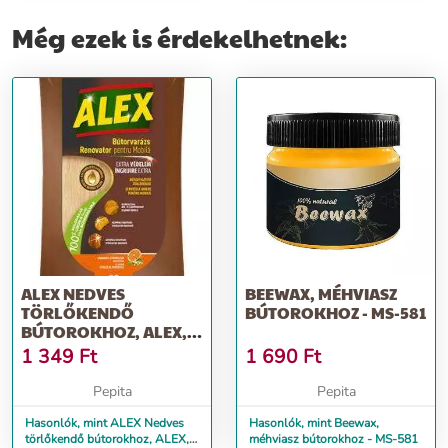
Még ezek is érdekelhetnek:
ALEX NEDVES
BEEWAX, MÉHVIASZ
TÖRLŐKENDŐ
BÚTOROKHOZ - MS-581
BÚTOROKHOZ, ALEX,
30 DB
1 349
Ft
1 690
Ft
Pepita
Pepita
Hasonlók, mint ALEX Nedves
Hasonlók, mint Beewax,
törlőkendő bútorokhoz, ALEX,
méhviasz bútorokhoz - MS-581