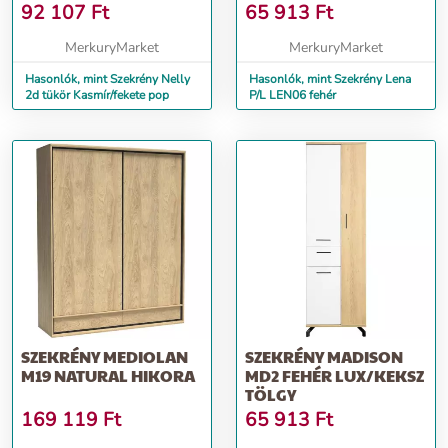
92 107
Ft
65 913
Ft
MerkuryMarket
MerkuryMarket
Hasonlók, mint Szekrény Nelly
Hasonlók, mint Szekrény Lena
2d tükör Kasmír/fekete pop
P/L LEN06 fehér
SZEKRÉNY MEDIOLAN
SZEKRÉNY MADISON
M19 NATURAL HIKORA
MD2 FEHÉR LUX/KEKSZ
TÖLGY
169 119
Ft
65 913
Ft