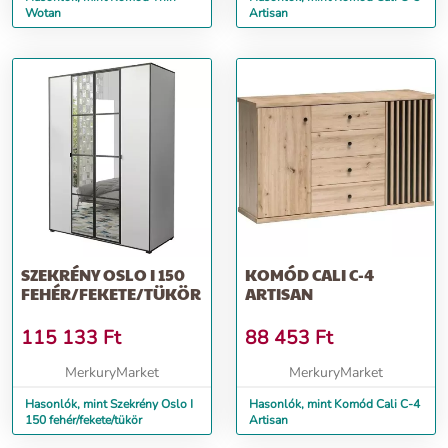
Wotan
Artisan
SZEKRÉNY OSLO I 150
KOMÓD CALI C-4
FEHÉR/FEKETE/TÜKÖR
ARTISAN
115 133
Ft
88 453
Ft
MerkuryMarket
MerkuryMarket
Hasonlók, mint Szekrény Oslo I
Hasonlók, mint Komód Cali C-4
150 fehér/fekete/tükör
Artisan