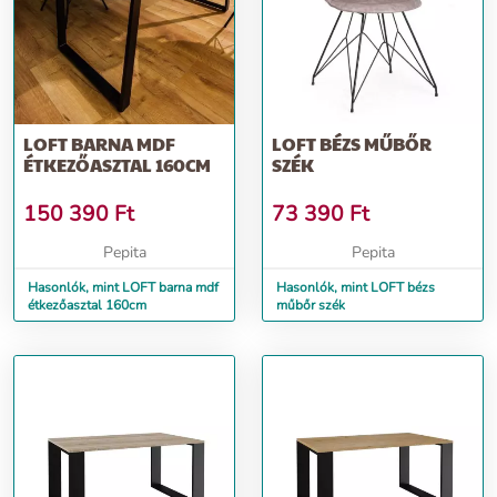
LOFT BARNA MDF
LOFT BÉZS MŰBŐR
ÉTKEZŐASZTAL 160CM
SZÉK
150 390
Ft
73 390
Ft
Pepita
Pepita
Hasonlók, mint LOFT barna mdf
Hasonlók, mint LOFT bézs
étkezőasztal 160cm
műbőr szék