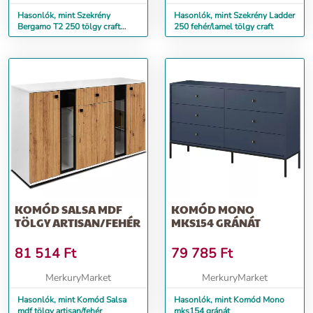
Hasonlók, mint Szekrény
Hasonlók, mint Szekrény Ladder
Bergamo T2 250 tölgy craft
250 fehér/lamel tölgy craft
arany/fekete/Tükör
KOMÓD SALSA MDF
KOMÓD MONO
TÖLGY ARTISAN/FEHÉR
MKS154 GRÁNÁT
81 514
Ft
79 785
Ft
MerkuryMarket
MerkuryMarket
Hasonlók, mint Komód Salsa
Hasonlók, mint Komód Mono
mdf tölgy artisan/fehér
mks154 gránát