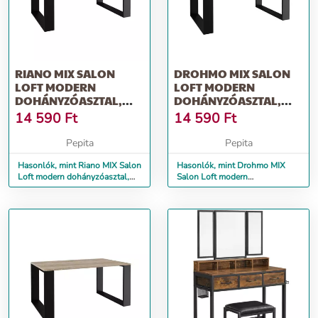
RIANO MIX SALON
DROHMO MIX SALON
LOFT MODERN
LOFT MODERN
DOHÁNYZÓASZTAL,
DOHÁNYZÓASZTAL,
TÖLGY-FEKETE
FEHÉR-FEKETE
14 590
Ft
14 590
Ft
Pepita
Pepita
Hasonlók, mint Riano MIX Salon
Hasonlók, mint Drohmo MIX
Loft modern dohányzóasztal,
Salon Loft modern
tölgy-fekete
dohányzóasztal, fehér-fekete