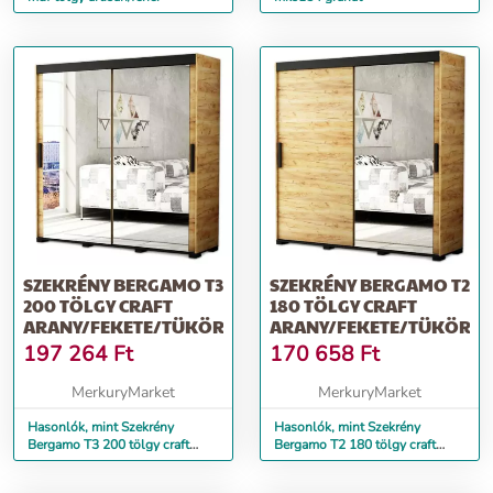
SZEKRÉNY BERGAMO T3
SZEKRÉNY BERGAMO T2
200 TÖLGY CRAFT
180 TÖLGY CRAFT
ARANY/FEKETE/TÜKÖR
ARANY/FEKETE/TÜKÖR
197 264
Ft
170 658
Ft
MerkuryMarket
MerkuryMarket
Hasonlók, mint Szekrény
Hasonlók, mint Szekrény
Bergamo T3 200 tölgy craft
Bergamo T2 180 tölgy craft
arany/fekete/Tükör
arany/fekete/Tükör