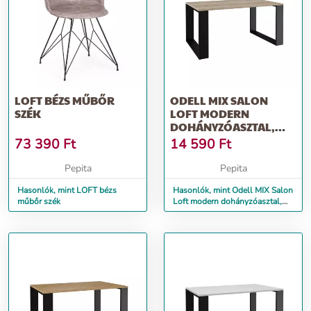
LOFT BÉZS MŰBŐR
ODELL MIX SALON
SZÉK
LOFT MODERN
DOHÁNYZÓASZTAL,
SONOMA-FEKETE
73 390
Ft
14 590
Ft
Pepita
Pepita
Hasonlók, mint LOFT bézs
Hasonlók, mint Odell MIX Salon
műbőr szék
Loft modern dohányzóasztal,
sonoma-fekete