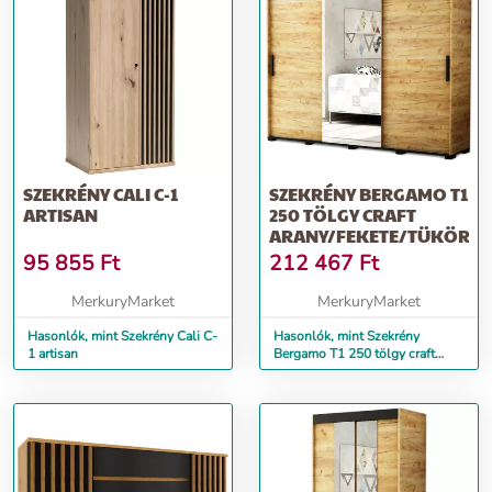
SZEKRÉNY CALI C-1
SZEKRÉNY BERGAMO T1
ARTISAN
250 TÖLGY CRAFT
ARANY/FEKETE/TÜKÖR
95 855
Ft
212 467
Ft
MerkuryMarket
MerkuryMarket
Hasonlók, mint Szekrény Cali C-
Hasonlók, mint Szekrény
1 artisan
Bergamo T1 250 tölgy craft
arany/fekete/Tükör