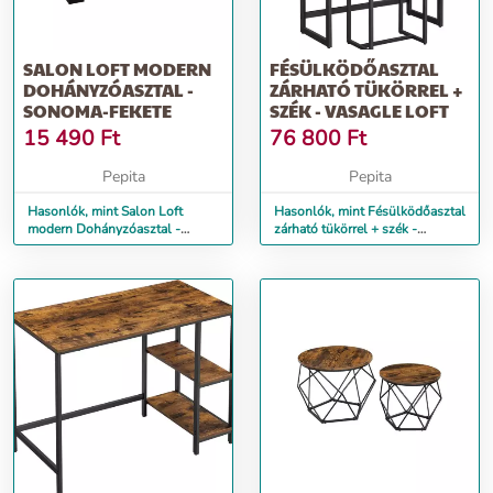
SALON LOFT MODERN
FÉSÜLKÖDŐASZTAL
DOHÁNYZÓASZTAL -
ZÁRHATÓ TÜKÖRREL +
SONOMA-FEKETE
SZÉK - VASAGLE LOFT
15 490
Ft
76 800
Ft
Pepita
Pepita
Hasonlók, mint Salon Loft
Hasonlók, mint Fésülködőasztal
modern Dohányzóasztal -
zárható tükörrel + szék -
sonoma-fekete
Vasagle Loft