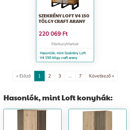
SZEKRÉNY LOFT V4 150
TÖLGY CRAFT ARANY
220 069
Ft
MerkuryMarket
Hasonlók, mint Szekrény Loft
V4 150 tölgy craft arany
« Előző
1
2
3
…
7
Következő »
Hasonlók, mint Loft konyhák: