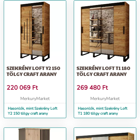
SZEKRÉNY LOFT Y2 150
SZEKRÉNY LOFT T1 180
TÖLGY CRAFT ARANY
TÖLGY CRAFT ARANY
220 069
Ft
269 480
Ft
MerkuryMarket
MerkuryMarket
Hasonlók, mint Szekrény Loft
Hasonlók, mint Szekrény Loft
Y2 150 tölgy craft arany
T1 180 tölgy craft arany