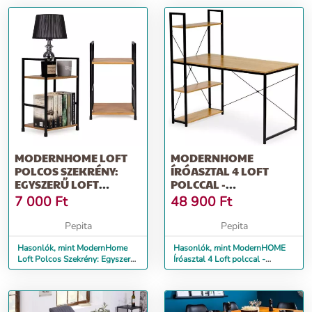
MODERNHOME LOFT
MODERNHOME
POLCOS SZEKRÉNY:
ÍRÓASZTAL 4 LOFT
EGYSZERŰ LOFT
POLCCAL -
DIZÁJN, 2 FUNKCION...
VILÁGOSBARNA-
7 000
Ft
48 900
Ft
FEKETE
Pepita
Pepita
Hasonlók, mint ModernHome
Hasonlók, mint ModernHOME
Loft Polcos Szekrény: Egyszerű
Íróasztal 4 Loft polccal -
Loft Dizájn, 2 Funkcion...
világosbarna-fekete