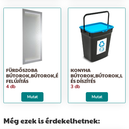
FÜRDŐSZOBA
KONYHA
BÚTOROK,BÚTOROK,ÉPÍTKEZÉS;
BÚTOROK,BÚTOROK,LAK
FELÚJÍTÁS
ÉS DÍSZÍTÉS
4 db
3 db
Mutat
Mutat
Még ezek is érdekelhetnek: