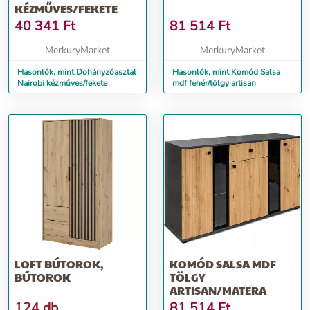
KÉZMŰVES/FEKETE
40 341
Ft
81 514
Ft
MerkuryMarket
MerkuryMarket
Hasonlók, mint Dohányzóasztal
Hasonlók, mint Komód Salsa
Nairobi kézműves/fekete
mdf fehér/tölgy artisan
LOFT BÚTOROK,
KOMÓD SALSA MDF
BÚTOROK
TÖLGY
ARTISAN/MATERA
124 db
81 514
Ft