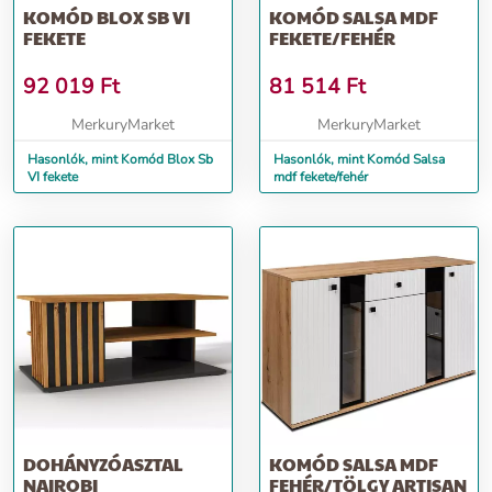
KOMÓD BLOX SB VI
KOMÓD SALSA MDF
FEKETE
FEKETE/FEHÉR
92 019
Ft
81 514
Ft
MerkuryMarket
MerkuryMarket
Hasonlók, mint Komód Blox Sb
Hasonlók, mint Komód Salsa
VI fekete
mdf fekete/fehér
DOHÁNYZÓASZTAL
KOMÓD SALSA MDF
NAIROBI
FEHÉR/TÖLGY ARTISAN