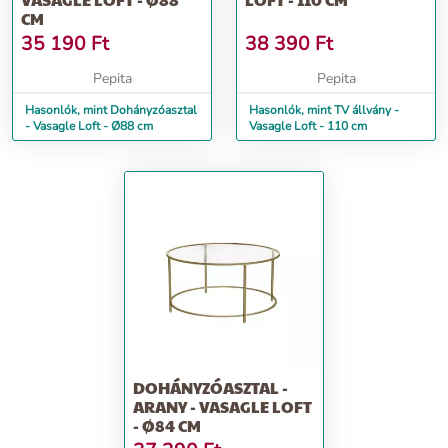
CM
35 190
Ft
38 390
Ft
Pepita
Pepita
Hasonlók, mint Dohányzóasztal
Hasonlók, mint TV állvány -
- Vasagle Loft - Ø88 cm
Vasagle Loft - 110 cm
DOHÁNYZÓASZTAL -
ARANY - VASAGLE LOFT
- Ø84 CM