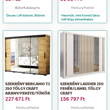
BútorKatalog.hu
MerkuryMarket
Összes Loft bútorok, Bútorok
Hasonlók, mint Komód Salsa
mdf tölgy artisan/matera
SZEKRÉNY BERGAMO T2
SZEKRÉNY LADDER 250
250 TÖLGY CRAFT
FEHÉR/LAMEL TÖLGY
ARANY/FEKETE/TÜKÖR
CRAFT
227 671
Ft
156 797
Ft
MerkuryMarket
MerkuryMarket