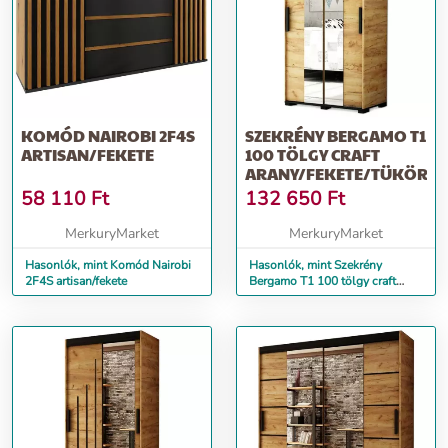
KOMÓD NAIROBI 2F4S
SZEKRÉNY BERGAMO T1
ARTISAN/FEKETE
100 TÖLGY CRAFT
ARANY/FEKETE/TÜKÖR
58 110
Ft
132 650
Ft
MerkuryMarket
MerkuryMarket
Hasonlók, mint Komód Nairobi
Hasonlók, mint Szekrény
2F4S artisan/fekete
Bergamo T1 100 tölgy craft
arany/fekete/Tükör