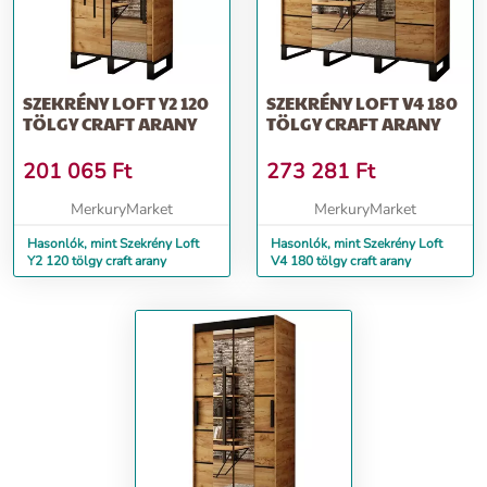
SZEKRÉNY LOFT Y2 120
SZEKRÉNY LOFT V4 180
TÖLGY CRAFT ARANY
TÖLGY CRAFT ARANY
201 065
Ft
273 281
Ft
MerkuryMarket
MerkuryMarket
Hasonlók, mint Szekrény Loft
Hasonlók, mint Szekrény Loft
Y2 120 tölgy craft arany
V4 180 tölgy craft arany