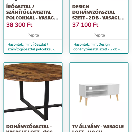
ÍRÓASZTAL /
DESIGN
SZÁMÍTÓGÉPASZTAL
DOHÁNYZÓASZTAL
POLCOKKAL - VASAGLE
SZETT - 2 DB - VASAGLE
LOFT - 100 X 50 CM
LOFT
38 300
Ft
37 100
Ft
Pepita
Pepita
Hasonlók, mint Íróasztal /
Hasonlók, mint Design
számítógépasztal polcokkal -
dohányzóasztal szett - 2 db -
Vasagle Loft - 100 x 50 cm
Vasagle Loft
DOHÁNYZÓASZTAL -
TV ÁLLVÁNY - VASAGLE
VASAGLE LOFT - Ø88
LOFT - 110 CM