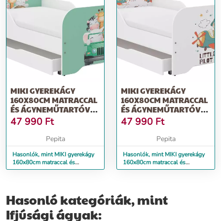
MIKI GYEREKÁGY
MIKI GYEREKÁGY
160X80CM MATRACCAL
160X80CM MATRACCAL
ÉS ÁGYNEMŰTARTÓVAL
ÉS ÁGYNEMŰTARTÓVAL
- KIRÁNDULÁS
- KIS PILÓTA
47 990
Ft
47 990
Ft
Pepita
Pepita
Hasonlók, mint MIKI gyerekágy
Hasonlók, mint MIKI gyerekágy
160x80cm matraccal és
160x80cm matraccal és
ágyneműtartóval - kirándulás
ágyneműtartóval - kis pilóta
Hasonló kategóriák, mint
Ifjúsági ágyak: