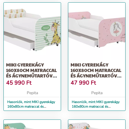
MIKI GYEREKÁGY
MIKI GYEREKÁGY
160X80CM MATRACCAL
160X80CM MATRACCAL
ÉS ÁGYNEMŰTARTÓVAL
ÉS ÁGYNEMŰTARTÓVAL
- ZSIRÁF
- HERCEGNŐ
45 990
Ft
47 990
Ft
Pepita
Pepita
Hasonlók, mint MIKI gyerekágy
Hasonlók, mint MIKI gyerekágy
160x80cm matraccal és
160x80cm matraccal és
ágyneműtartóval - zsiráf
ágyneműtartóval - hercegnő