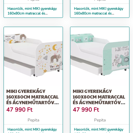
Hasonlók, mint MIKI gyerekágy
Hasonlók, mint MIKI gyerekágy
160x80cm matraccal és
160x80cm matraccal és
ágyneműtartóval - borz
ágyneműtartóval - dino
MIKI GYEREKÁGY
MIKI GYEREKÁGY
160X80CM MATRACCAL
160X80CM MATRACCAL
ÉS ÁGYNEMŰTARTÓVAL
ÉS ÁGYNEMŰTARTÓVAL
- MACSEK
- BARÁTOK
47 990
Ft
47 990
Ft
Pepita
Pepita
Hasonlók, mint MIKI gyerekágy
Hasonlók, mint MIKI gyerekágy