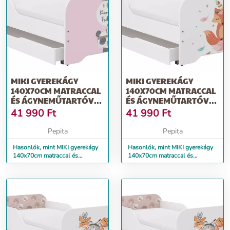
MIKI GYEREKÁGY
MIKI GYEREKÁGY
140X70CM MATRACCAL
140X70CM MATRACCAL
ÉS ÁGYNEMŰTARTÓVAL
ÉS ÁGYNEMŰTARTÓVAL
- BOHO PANDA
- BOHO RÓKA
41 990
Ft
41 990
Ft
Pepita
Pepita
Hasonlók, mint MIKI gyerekágy
Hasonlók, mint MIKI gyerekágy
140x70cm matraccal és
140x70cm matraccal és
ágyneműtartóval - boho panda
ágyneműtartóval - boho róka