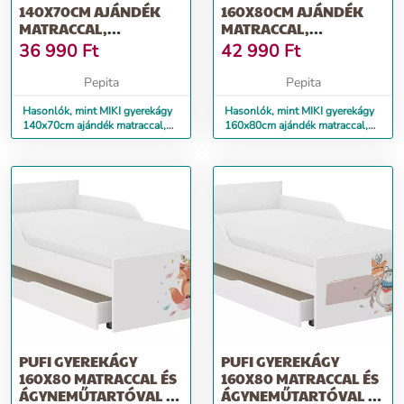
140X70CM AJÁNDÉK
160X80CM AJÁNDÉK
MATRACCAL,
MATRACCAL,
ÁGYNEMŰTARTÓ
ÁGYNEMŰTARTÓ
36 990
Ft
42 990
Ft
NÉLKÜL - MACI
NÉLKÜL - MACI
Pepita
Pepita
Hasonlók, mint MIKI gyerekágy
Hasonlók, mint MIKI gyerekágy
140x70cm ajándék matraccal,
160x80cm ajándék matraccal,
ágyneműtartó nélkül - maci
ágyneműtartó nélkül - maci
PUFI GYEREKÁGY
PUFI GYEREKÁGY
160X80 MATRACCAL ÉS
160X80 MATRACCAL ÉS
ÁGYNEMŰTARTÓVAL -
ÁGYNEMŰTARTÓVAL -