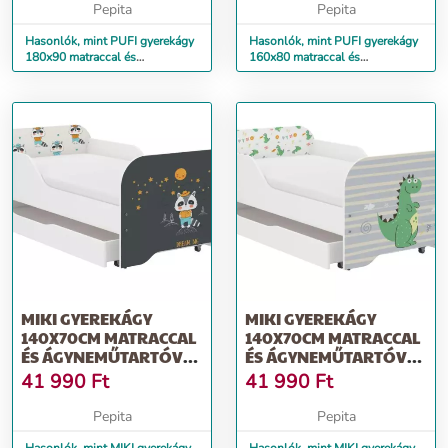
Pepita
Pepita
Hasonlók, mint PUFI gyerekágy
Hasonlók, mint PUFI gyerekágy
180x90 matraccal és
160x80 matraccal és
ágyneműtartóval - maci
ágyneműtartóval - fehér maci
MIKI GYEREKÁGY
MIKI GYEREKÁGY
140X70CM MATRACCAL
140X70CM MATRACCAL
ÉS ÁGYNEMŰTARTÓVAL
ÉS ÁGYNEMŰTARTÓVAL
- BORZ
- DINO
41 990
Ft
41 990
Ft
Pepita
Pepita