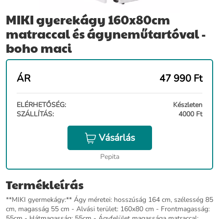
MIKI gyerekágy 160x80cm
matraccal és ágyneműtartóval -
boho maci
ÁR
47 990
Ft
ELÉRHETŐSÉG:
Készleten
SZÁLLÍTÁS:
4000 Ft
Vásárlás
Pepita
Termékleírás
**MIKI gyermekágy:** Ágy méretei: hosszúság 164 cm, szélesség 85
cm, magasság 55 cm - Alvási terület: 160x80 cm - Frontmagasság:
55cm - Hátmagasság: 55cm - Ágyfelület magassága matraccal: