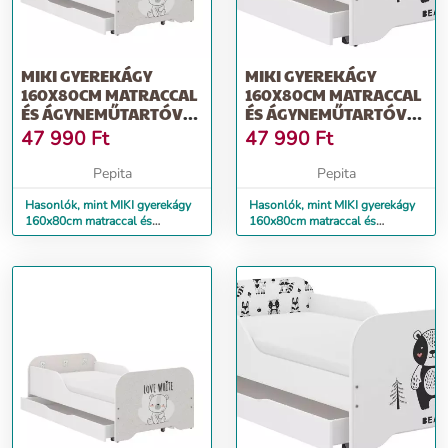
MIKI GYEREKÁGY
MIKI GYEREKÁGY
160X80CM MATRACCAL
160X80CM MATRACCAL
ÉS ÁGYNEMŰTARTÓVAL
ÉS ÁGYNEMŰTARTÓVAL
- FEHÉR MACI
- ERDEI MACI
47 990
Ft
47 990
Ft
Pepita
Pepita
Hasonlók, mint MIKI gyerekágy
Hasonlók, mint MIKI gyerekágy
160x80cm matraccal és
160x80cm matraccal és
ágyneműtartóval - fehér maci
ágyneműtartóval - erdei maci