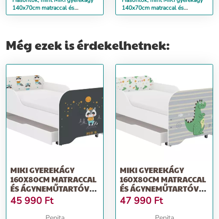
Hasonlók, mint MIKI gyerekágy
Hasonlók, mint MIKI gyerekágy
140x70cm matraccal és
140x70cm matraccal és
ágyneműtartóval - borz
ágyneműtartóval - dino
Még ezek is érdekelhetnek:
MIKI GYEREKÁGY
MIKI GYEREKÁGY
160X80CM MATRACCAL
160X80CM MATRACCAL
ÉS ÁGYNEMŰTARTÓVAL
ÉS ÁGYNEMŰTARTÓVAL
- BORZ
- DINO
45 990
Ft
47 990
Ft
Pepita
Pepita