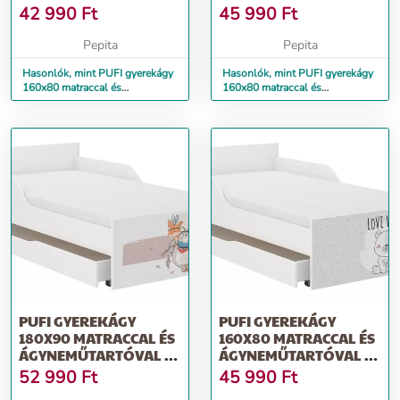
BOHO RÓKA
MACI
42 990
Ft
45 990
Ft
Pepita
Pepita
Hasonlók, mint PUFI gyerekágy
Hasonlók, mint PUFI gyerekágy
160x80 matraccal és
160x80 matraccal és
ágyneműtartóval - boho róka
ágyneműtartóval - maci
PUFI GYEREKÁGY
PUFI GYEREKÁGY
180X90 MATRACCAL ÉS
160X80 MATRACCAL ÉS
ÁGYNEMŰTARTÓVAL -
ÁGYNEMŰTARTÓVAL -
MACI
FEHÉR MACI
52 990
Ft
45 990
Ft