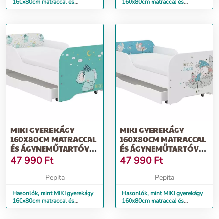
160x80cm matraccal és
160x80cm matraccal és
ágyneműtartóval - macsek
ágyneműtartóval - barátok
MIKI GYEREKÁGY
MIKI GYEREKÁGY
160X80CM MATRACCAL
160X80CM MATRACCAL
ÉS ÁGYNEMŰTARTÓVAL
ÉS ÁGYNEMŰTARTÓVAL
- ELEFÁNT
- ÁLOMSZUSZÉK
47 990
Ft
47 990
Ft
Pepita
Pepita
Hasonlók, mint MIKI gyerekágy
Hasonlók, mint MIKI gyerekágy
160x80cm matraccal és
160x80cm matraccal és
ágyneműtartóval - elefánt
ágyneműtartóval - álomszuszék