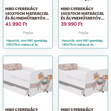
MIKI GYEREKÁGY
MIKI GYEREKÁGY
140X70CM MATRACCAL
140X70CM MATRACCAL
ÉS ÁGYNEMŰTARTÓVAL
ÉS ÁGYNEMŰTARTÓVAL
- FEHÉR MACI
- ERDEI MACI
41 990
Ft
39 990
Ft
Pepita
Pepita
Hasonlók, mint MIKI gyerekágy
Hasonlók, mint MIKI gyerekágy
140x70cm matraccal és
140x70cm matraccal és
ágyneműtartóval - fehér maci
ágyneműtartóval - erdei maci
MIKI GYEREKÁGY
MIKI GYEREKÁGY