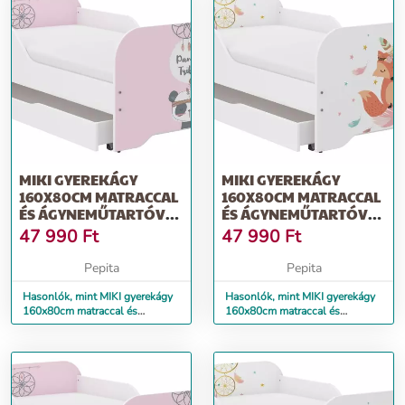
MIKI GYEREKÁGY
MIKI GYEREKÁGY
160X80CM MATRACCAL
160X80CM MATRACCAL
ÉS ÁGYNEMŰTARTÓVAL
ÉS ÁGYNEMŰTARTÓVAL
- BOHO PANDA
- BOHO RÓKA
47 990
Ft
47 990
Ft
Pepita
Pepita
Hasonlók, mint MIKI gyerekágy
Hasonlók, mint MIKI gyerekágy
160x80cm matraccal és
160x80cm matraccal és
ágyneműtartóval - boho panda
ágyneműtartóval - boho róka