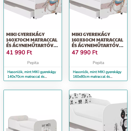
MIKI GYEREKÁGY
MIKI GYEREKÁGY
140X70CM MATRACCAL
160X80CM MATRACCAL
ÉS ÁGYNEMŰTARTÓVAL
ÉS ÁGYNEMŰTARTÓVAL
- MACI
- MACI
41 990
Ft
47 990
Ft
Pepita
Pepita
Hasonlók, mint MIKI gyerekágy
Hasonlók, mint MIKI gyerekágy
140x70cm matraccal és
160x80cm matraccal és
ágyneműtartóval - maci
ágyneműtartóval - maci