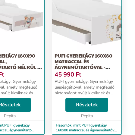
REKÁGY 180X90
PUFI GYEREKÁGY 160X80
AL,
MATRACCAL ÉS
TARTÓ NÉLKÜL -
ÁGYNEMŰTARTÓVAL -
MACSEK
Ft
45 990
Ft
Gyermekágy
PUFI gyermekágy: Gyermekágy
val, amely megfelelő
leesésgátlóval, amely megfelelő
nyújt kicsiknek és
biztonságot nyújt kicsiknek és
nagyoknak. Ágy méretei:
83 cm, szélesség 98
Részletek
hosszúság 163 cm, szélesség 88
Részletek
 cm - Alvási
cm, magasság 56 cm Alvási
x90 cm - Fr...
Pepita
terület: 160x80 cm Frontma...
Pepita
nt PUFI gyerekágy
Hasonlók, mint PUFI gyerekágy
ccal, ágyneműtartó
160x80 matraccal és ágyneműtartóval