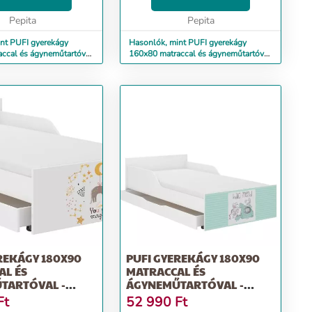
ág 56 cm Alvási
cm, magasság 56 cm Alvási
0x80 cm Frontma...
Pepita
terület: 160x80 cm Frontma...
Pepita
nt PUFI gyerekágy
Hasonlók, mint PUFI gyerekágy
ccal és ágyneműtartóval
160x80 matraccal és ágyneműtartóval
- álomszuszék
REKÁGY 180X90
PUFI GYEREKÁGY 180X90
AL ÉS
MATRACCAL ÉS
TARTÓVAL -
ÁGYNEMŰTARTÓVAL -
BARÁTOK
Ft
52 990
Ft