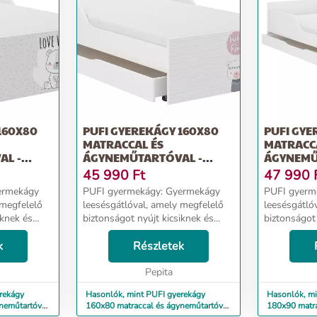
160X80
PUFI GYEREKÁGY 160X80
PUFI GYE
MATRACCAL ÉS
MATRACC
AL -
ÁGYNEMŰTARTÓVAL -
ÁGYNEMŰ
BOHO MACI
MACI
45 990
Ft
47 990
PUFI gyermekágy: Gyermekágy
PUFI gyermekágy: 
 megfelelő
leesésgátlóval, amely megfelelő
leesésgátló
iknek és
biztonságot nyújt kicsiknek és
biztonságot 
nagyoknak. Ágy méretei:
nagyoknak. Ágy méretei:
élesség 88
k
hosszúság 163 cm, szélesség 88
Részletek
hosszúság 1
lvási
cm, magasság 56 cm Alvási
cm, magasság 56
ntma...
terület: 160x80 cm Frontma...
Pepita
terület: 180
rekágy
Hasonlók, mint PUFI gyerekágy
Hasonlók, mi
neműtartóval
160x80 matraccal és ágyneműtartóval
180x90 matra