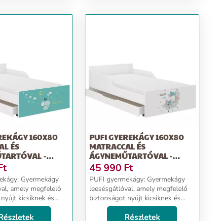
- macsek
REKÁGY 160X80
PUFI GYEREKÁGY 160X80
AL ÉS
MATRACCAL ÉS
TARTÓVAL -
ÁGYNEMŰTARTÓVAL -
ÁLOMSZUSZÉK
Ft
45 990
Ft
Gyermekágy
PUFI gyermekágy: Gyermekágy
val, amely megfelelő
leesésgátlóval, amely megfelelő
nyújt kicsiknek és
biztonságot nyújt kicsiknek és
nagyoknak. Ágy méretei:
63 cm, szélesség 88
Részletek
hosszúság 163 cm, szélesség 88
Részletek