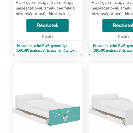
PUFI gyermekágy: Gyermekágy
PUFI gyermekágy: Gyermekágy
leesésgátlóval, amely megfelelő
leesésgátlóval, amely
biztonságot nyújt kicsiknek és
biztonságot nyújt kics
nagyoknak. Ágy méretei:
nagyoknak. Ágy méretei:
hosszúság 163 cm, szélesség 88
Részletek
hosszúság 183 cm, sz
Részlete
cm, magasság 56 cm Alvási
cm, magasság 56 cm - Alvási
terület: 160x80 cm Frontm...
Pepita
terület: 180x90 cm - Fr
Pepita
Hasonlók, mint PUFI gyerekágy
Hasonlók, mint PUFI gye
160x80 matraccal és ágyneműtartóval
180x90 matraccal és ágy
- zsiráf
- borz