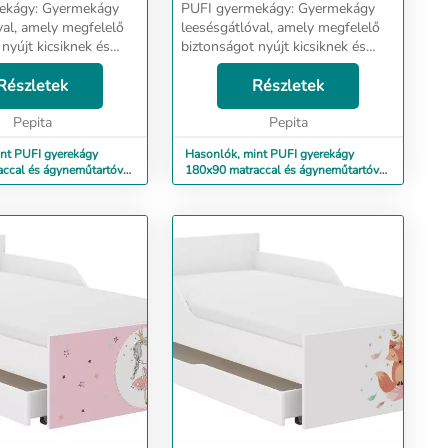
Gyermekágy
PUFI gyermekágy: Gyermekágy
val, amely megfelelő
leesésgátlóval, amely megfelelő
nyújt kicsiknek és
biztonságot nyújt kicsiknek és
nagyoknak. Ágy méretei:
83 cm, szélesség 98
Részletek
hosszúság 183 cm, szélesség 98
Részletek
 cm - Alvási
cm, magasság 56 cm - Alvási
x90 cm - Fr...
Pepita
terület: 180x90 cm - Fr...
Pepita
nt PUFI gyerekágy
Hasonlók, mint PUFI gyerekágy
ccal és ágyneműtartóval
180x90 matraccal és ágyneműtartóval
- barátok