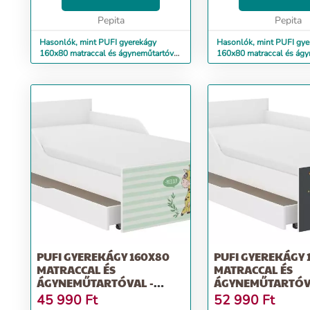
cm, magasság 56 cm Alvási
cm, magasság 56 cm A
terület: 160x80 cm Frontma...
Pepita
terület: 160x80 cm Fro
Pepita
Hasonlók, mint PUFI gyerekágy
Hasonlók, mint PUFI gye
160x80 matraccal és ágyneműtartóval
160x80 matraccal és ágy
- borz
- dino
PUFI GYEREKÁGY 160X80
PUFI GYEREKÁGY 
MATRACCAL ÉS
MATRACCAL ÉS
ÁGYNEMŰTARTÓVAL -
ÁGYNEMŰTARTÓV
ZSIRÁF
BORZ
45 990
Ft
52 990
Ft