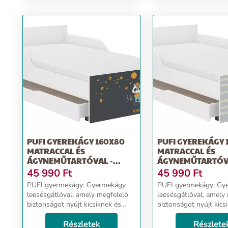
- maci
- fehér maci
PUFI GYEREKÁGY 160X80
PUFI GYEREKÁGY 
MATRACCAL ÉS
MATRACCAL ÉS
ÁGYNEMŰTARTÓVAL -
ÁGYNEMŰTARTÓVA
BORZ
45 990
Ft
45 990
Ft
PUFI gyermekágy: Gyermekágy
PUFI gyermekágy: Gyermekágy
leesésgátlóval, amely megfelelő
leesésgátlóval, amely
biztonságot nyújt kicsiknek és
biztonságot nyújt kics
nagyoknak. Ágy méretei:
nagyoknak. Ágy méretei:
hosszúság 163 cm, szélesség 88
Részletek
hosszúság 163 cm, sz
Részlete