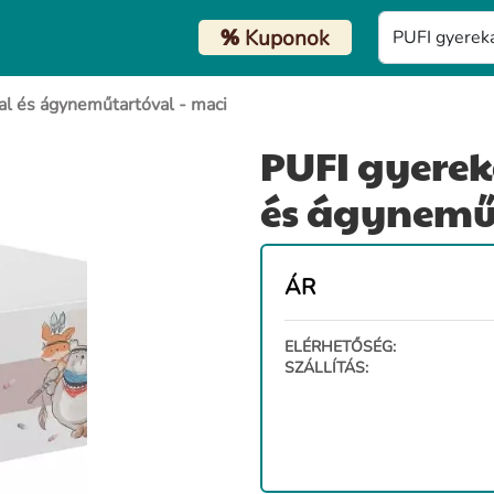
%
Kuponok
l és ágyneműtartóval - maci
PUFI gyere
és ágyneműt
ÁR
ELÉRHETŐSÉG:
SZÁLLÍTÁS: