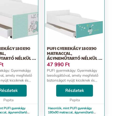
REKÁGY 180X90
PUFI GYEREKÁGY 180X90
AL,
MATRACCAL,
TARTÓ NÉLKÜL -
ÁGYNEMŰTARTÓ NÉLKÜL -
K
ELEFÁNT
Ft
47 990
Ft
Gyermekágy
PUFI gyermekágy: Gyermekágy
val, amely megfelelő
leesésgátlóval, amely megfelelő
nyújt kicsiknek és
biztonságot nyújt kicsiknek és
nagyoknak. Ágy méretei:
83 cm, szélesség 98
Részletek
hosszúság 183 cm, szélesség 98
Részletek
 cm - Alvási
cm, magasság 56 cm - Alvási
x90 cm - Fr...
Pepita
terület: 180x90 cm - Fr...
Pepita
nt PUFI gyerekágy
Hasonlók, mint PUFI gyerekágy
ccal, ágyneműtartó
180x90 matraccal, ágyneműtartó