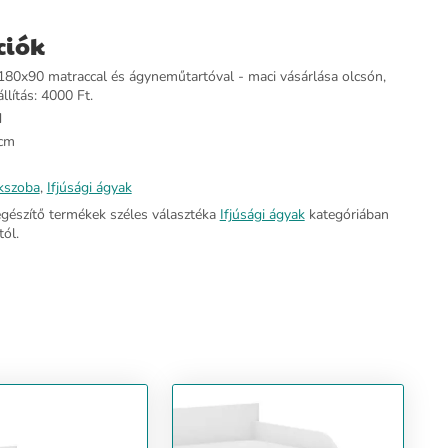
ciók
80x90 matraccal és ágyneműtartóval - maci vásárlása olcsón,
llítás: 4000 Ft.
d
cm
kszoba
,
Ifjúsági ágyak
egészítő termékek széles választéka
Ifjúsági ágyak
kategóriában
ól.