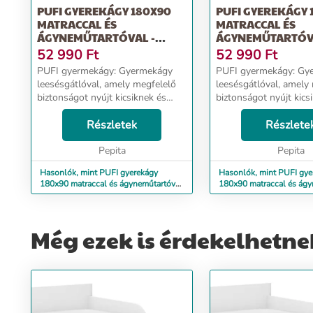
PUFI GYEREKÁGY 180X90
PUFI GYEREKÁGY 
MATRACCAL ÉS
MATRACCAL ÉS
ÁGYNEMŰTARTÓVAL -
ÁGYNEMŰTARTÓV
ELEFÁNT
ÁLOMSZUSZÉK
52 990
Ft
52 990
Ft
PUFI gyermekágy: Gyermekágy
PUFI gyermekágy: Gyermekágy
leesésgátlóval, amely megfelelő
leesésgátlóval, amely
biztonságot nyújt kicsiknek és
biztonságot nyújt kics
nagyoknak. Ágy méretei:
nagyoknak. Ágy méretei:
hosszúság 183 cm, szélesség 98
Részletek
hosszúság 183 cm, sz
Részlete
cm, magasság 56 cm - Alvási
cm, magasság 56 cm - Alvási
terület: 180x90 cm - Fr...
Pepita
terület: 180x90 cm - Fr
Pepita
Hasonlók, mint PUFI gyerekágy
Hasonlók, mint PUFI gye
180x90 matraccal és ágyneműtartóval
180x90 matraccal és ágy
- elefánt
- álomszuszék
Még ezek is érdekelhetne