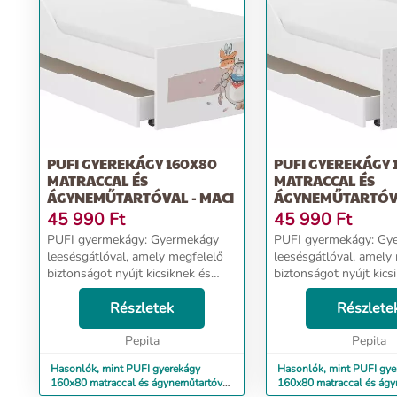
További információ>>
PUFI GYEREKÁGY 160X80
PUFI GYEREKÁGY 
MATRACCAL ÉS
MATRACCAL ÉS
ÁGYNEMŰTARTÓVAL - MACI
ÁGYNEMŰTARTÓV
FEHÉR MACI
45 990
Ft
45 990
Ft
PUFI gyermekágy: Gyermekágy
PUFI gyermekágy: Gyermekágy
leesésgátlóval, amely megfelelő
leesésgátlóval, amely
biztonságot nyújt kicsiknek és
biztonságot nyújt kics
nagyoknak. Ágy méretei:
nagyoknak. Ágy méretei:
hosszúság 163 cm, szélesség 88
Részletek
hosszúság 163 cm, sz
Részlete
cm, magasság 56 cm Alvási
cm, magasság 56 cm A
terület: 160x80 cm Frontma...
Pepita
terület: 160x80 cm Fro
Pepita
Hasonlók, mint PUFI gyerekágy
Hasonlók, mint PUFI gye
160x80 matraccal és ágyneműtartóval
160x80 matraccal és ágy