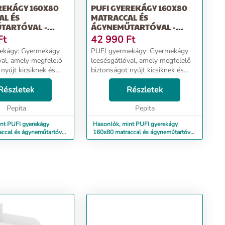
REKÁGY 160X80
PUFI GYEREKÁGY 160X80
AL ÉS
MATRACCAL ÉS
TARTÓVAL -
ÁGYNEMŰTARTÓVAL -
NŐ
BOHO RÓKA
Ft
42 990
Ft
Gyermekágy
PUFI gyermekágy: Gyermekágy
val, amely megfelelő
leesésgátlóval, amely megfelelő
nyújt kicsiknek és
biztonságot nyújt kicsiknek és
nagyoknak. Ágy méretei:
63 cm, szélesség 88
Részletek
hosszúság 163 cm, szélesség 88
Részletek
ág 56 cm Alvási
cm, magasság 56 cm Alvási
0x80 cm Frontma...
Pepita
terület: 160x80 cm Frontma...
Pepita
nt PUFI gyerekágy
Hasonlók, mint PUFI gyerekágy
ccal és ágyneműtartóval
160x80 matraccal és ágyneműtartóval
- boho róka