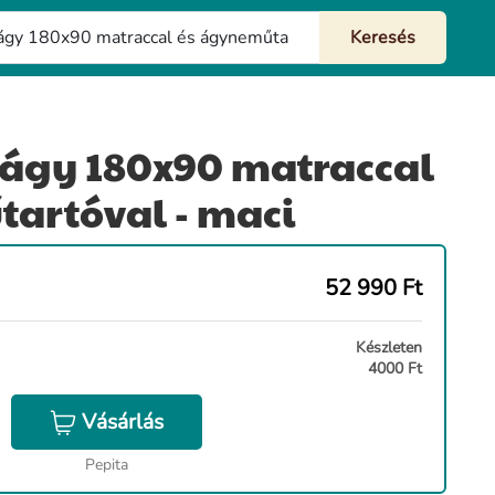
kágy 180x90 matraccal
artóval - maci
52 990
Ft
Készleten
4000 Ft
Vásárlás
Pepita