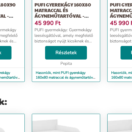
180X90
PUFI GYEREKÁGY 160X80
PUFI GYE
MATRACCAL ÉS
MATRACC
AL -
ÁGYNEMŰTARTÓVAL -
ÁGYNEMŰ
OROSZLÁN
HERCEG
45 990
Ft
45 990
PUFI gyermekágy: Gyermekágy
PUFI gyermekágy: 
 megfelelő
leesésgátlóval, amely megfelelő
leesésgátló
iknek és
biztonságot nyújt kicsiknek és
biztonságot 
nagyoknak. Ágy méretei:
nagyoknak. Ágy méretei:
élesség 98
k
hosszúság 163 cm, szélesség 88
Részletek
hosszúság 1
cm, magasság 56 cm Alvási
cm, magass
...
terület: 160x80 cm Frontma...
Pepita
terület: 16
rekágy
Hasonlók, mint PUFI gyerekágy
Hasonlók, mi
neműtartóval
160x80 matraccal és ágyneműtartóval
160x80 matra
- oroszlán
- hercegnő
k: