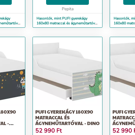
lvási
cm, magasság 56 cm Alvási
cm, magass
ntma...
terület: 160x80 cm Frontma...
Pepita
terület: 16
rekágy
Hasonlók, mint PUFI gyerekágy
Hasonlók, mi
neműtartóval
160x80 matraccal és ágyneműtartóval
160x80 matra
- barátok
- elefánt
180X90
PUFI GYEREKÁGY 180X90
PUFI GYE
MATRACCAL ÉS
MATRACC
AL -
ÁGYNEMŰTARTÓVAL - DINO
ÁGYNEMŰ
MACSEK
52 990
Ft
52 990