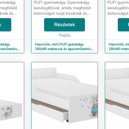
PUFI gyermekágy: Gyermekágy
PUFI gyermekágy: 
 megfelelő
leesésgátlóval, amely megfelelő
leesésgátló
iknek és
biztonságot nyújt kicsiknek és
biztonságot 
nagyoknak. Ágy méretei:
nagyoknak. Ágy méretei:
élesség 98
k
hosszúság 183 cm, szélesség 98
Részletek
hosszúság 1
cm, magasság 56 cm - Alvási
cm, magasság 56
...
terület: 180x90 cm - Fr...
Pepita
terület: 180
rekágy
Hasonlók, mint PUFI gyerekágy
Hasonlók, mi
neműtartóval
180x90 matraccal és ágyneműtartóval
180x90 matra
- dino
- macsek