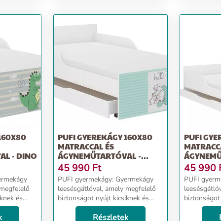
- boho maci
nélkül - maci
160X80
PUFI GYEREKÁGY 160X80
PUFI GYE
MATRACCAL ÉS
MATRACC
L - DINO
ÁGYNEMŰTARTÓVAL -
ÁGYNEMŰ
BARÁTOK
ELEFÁNT
45 990
Ft
45 990
PUFI gyermekágy: Gyermekágy
PUFI gyermekágy: 
 megfelelő
leesésgátlóval, amely megfelelő
leesésgátló
iknek és
biztonságot nyújt kicsiknek és
biztonságot 
nagyoknak. Ágy méretei:
nagyoknak. Ágy méretei:
élesség 88
k
hosszúság 163 cm, szélesség 88
Részletek
hosszúság 1