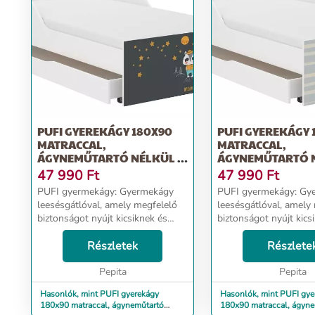
PUFI GYEREKÁGY 180X90
PUFI GYEREKÁGY 
MATRACCAL,
MATRACCAL,
ÁGYNEMŰTARTÓ NÉLKÜL -
ÁGYNEMŰTARTÓ N
BORZ
DINO
47 990
Ft
47 990
Ft
PUFI gyermekágy: Gyermekágy
PUFI gyermekágy: Gyermekágy
leesésgátlóval, amely megfelelő
leesésgátlóval, amely
biztonságot nyújt kicsiknek és
biztonságot nyújt kics
nagyoknak. Ágy méretei:
nagyoknak. Ágy méretei:
hosszúság 183 cm, szélesség 98
Részletek
hosszúság 183 cm, sz
Részlete
cm, magasság 56 cm - Alvási
cm, magasság 56 cm - Alvási
terület: 180x90 cm - Fr...
Pepita
terület: 180x90 cm - Fr
Pepita
Hasonlók, mint PUFI gyerekágy
Hasonlók, mint PUFI gye
180x90 matraccal, ágyneműtartó
180x90 matraccal, ágyneműtartó