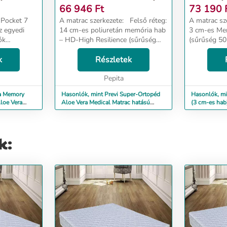
ANTIBA...
66 946
Ft
73 190
Pocket 7
A matrac szerkezete: Felső réteg:
A matrac szerkezet
z egyedi
14 cm-es poliuretán memória hab
3 cm-es Me
ók
– HD-High Resilience (sűrűség
(sűrűség 50 kg/mc)
n Therm
35-38 kg/mc) Az elemek rögzítése
Poliuterán
Arctic Gel®
k
a teljes felületen foltvarrás
Részletek
Resilience (
s az Aloe
technikával történik.
terméken ta
g...
Hőmérséklet-...
Pepita
háromdimenzi
ra Memory
Hasonlók, mint Previ Super-Ortopéd
Hasonlók, mi
loe Vera
Aloe Vera Medical Matrac hatású
(3 cm-es hab
anyag, antiba...
Vera, 10...
k: