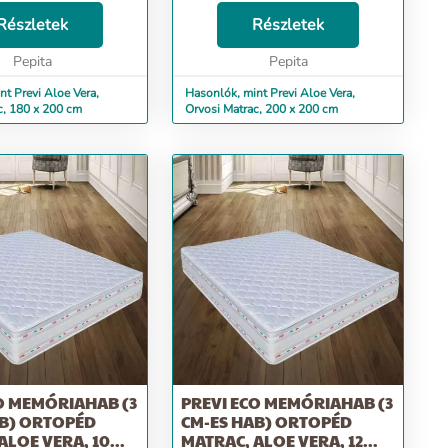
cute;n hab 14 cm HD-
Poliuret&aacute;n hab 14 cm HD-
aacute;ll&oacute;
Részletek
Nagy Ellen&aacute;ll&oacute;
Részletek
ss&eacute;g
k&eacute;pess&eacute;g
te;g 38 kg / mc)
Pepita
(sűrűs&eacute;g 38 kg / mc)
Pepita
trac oldals&oacut...
&nbsp; A matrac oldals&oacut...
nt Previ Aloe Vera,
Hasonlók, mint Previ Aloe Vera,
c, 180 x 200 cm
Orvosi Matrac, 200 x 200 cm
O MEMÓRIAHAB (3
PREVI ECO MEMÓRIAHAB (3
AB) ORTOPÉD
CM-ES HAB) ORTOPÉD
LOE VERA, 10...
MATRAC, ALOE VERA, 12...