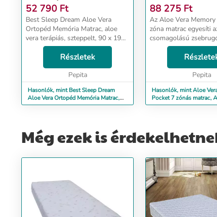
TERÁ...
OR...
52 790
Ft
88 275
Ft
Best Sleep Dream Aloe Vera
Az Aloe Vera Memory 
Ortopéd Memória Matrac, aloe
zóna matrac egyesíti a
vera terápiás, szteppelt, 90 x 190
csomagolású zsebrug
cm...
technológiáját a Gree
Részletek
Memory hab hővel, az 
Részlete
hideg részecskékkel é
Pepita
Vera kivonat jól ismert 
Pepita
Hasonlók, mint Best Sleep Dream
Hasonlók, mint Aloe Ve
Aloe Vera Ortopéd Memória Matrac,
Pocket 7 zónás matrac, A
aloe vera terá...
huzat, Super Or...
Még ezek is érdekelhetne