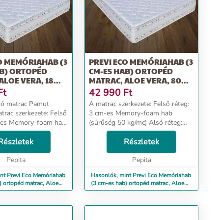
O MEMÓRIAHAB (3
PREVI ECO MEMÓRIAHAB (3
AB) ORTOPÉD
CM-ES HAB) ORTOPÉD
LOE VERA, 18...
MATRAC, ALOE VERA, 80...
Ft
42 990
Ft
dő matrac Pamut
A matrac szerkezete: Felső réteg:
3 cm-es Memory-foam hab
m-es Memory-foam hab
(sűrűség 50 kg/mc) Alsó réteg:
 Alsó réteg:
Poliuterán hab 12 cm HD-High
 hab 12 cm HD-High
Részletek
Resilience (sűrűség 30 kg/mc) A
Részletek
sűrűség 30 kg/mc) A
terméken található
á...
Pepita
háromdimenziós szalag ...
Pepita
nt Previ Eco Memóriahab
Hasonlók, mint Previ Eco Memóriahab
) ortopéd matrac, Aloe
(3 cm-es hab) ortopéd matrac, Aloe
Vera, 80...