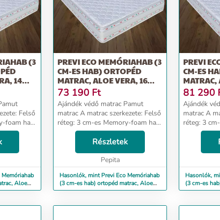
AHAB (3
PREVI ECO MEMÓRIAHAB (3
PREVI EC
OPÉD
CM-ES HAB) ORTOPÉD
CM-ES H
A, 14...
MATRAC, ALOE VERA, 16...
MATRAC, A
73 190
Ft
81 290
 Pamut
Ajándék védő matrac Pamut
Ajándék vé
matrac A matrac szerkezete: Felső
matrac A matrac szerkezete: Felső
ry-foam hab
réteg: 3 cm-es Memory-foam hab
réteg: 3 c
(sűrűség 50 kg/mc) Alsó réteg:
(sűrűség 50 kg/mc)
 HD-High
k
Poliuterán hab 12 cm HD-High
Részletek
Poliuterán
kg/mc) A
Resilience (sűrűség 30 kg/mc) A
Resilience (
terméken talá...
Pepita
terméken tal
o Memóriahab
Hasonlók, mint Previ Eco Memóriahab
Hasonlók, mi
trac, Aloe
(3 cm-es hab) ortopéd matrac, Aloe
(3 cm-es hab
Vera, 16...
Vera, 18...