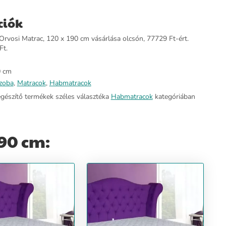
ciók
 Orvosi Matrac, 120 x 190 cm vásárlása olcsón, 77729 Ft-ért.
Ft.
0 cm
zoba
,
Matracok
,
Habmatracok
egészítő termékek széles választéka
Habmatracok
kategóriában
190 cm: