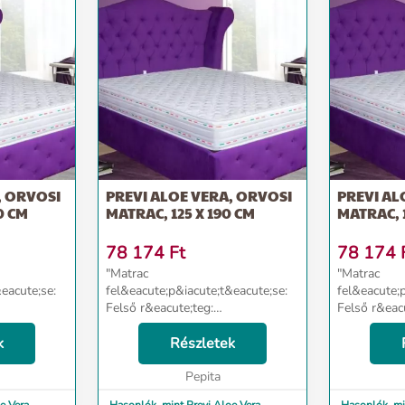
, ORVOSI
PREVI ALOE VERA, ORVOSI
PREVI AL
0 CM
MATRAC, 125 X 190 CM
MATRAC, 
78 174
Ft
78 174
"Matrac
"Matrac
eacute;se:
fel&eacute;p&iacute;t&eacute;se:
fel&eacute;
Felső r&eacute;teg:
Felső r&eac
b 14 cm HD-
Poliuret&aacute;n hab 14 cm HD-
Poliuret&aa
oacute;
k
Nagy Ellen&aacute;ll&oacute;
Részletek
Nagy Ellen&
;g
k&eacute;pess&eacute;g
k&eacute;pe
 / mc)
(sűrűs&eacute;g 38 kg / mc)
Pepita
(sűrűs&eacu
s&oacut...
&nbsp; A matrac oldals&oacut...
&nbsp; A ma