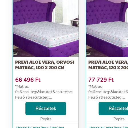
További információ>>
PREVI ALOE VERA, ORVOSI
PREVI ALOE VERA
MATRAC, 100 X 200 CM
MATRAC, 120 X 20
66 496
Ft
77 729
Ft
"Matrac
"Matrac
fel&eacute;p&iacute;t&eacute;se:
fel&eacute;p&iacute;t&
Felső r&eacute;teg:
Felső r&eacute;teg:
Poliuret&aacute;n hab 14 cm HD-
Poliuret&aacute;n ha
Nagy Ellen&aacute;ll&oacute;
Részletek
Nagy Ellen&aacute;ll&
Részlete
k&eacute;pess&eacute;g
k&eacute;pess&eacute
(sűrűs&eacute;g 38 kg / mc)
Pepita
(sűrűs&eacute;g 38 kg
Pepita
&nbsp; A matrac oldals&oacut...
&nbsp; A matrac oldal