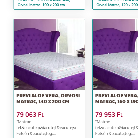
Hasonlók, mint Previ Aloe Vera,
Hasonlók, mint Previ Alo
Orvosi Matrac, 100 x 200 cm
Orvosi Matrac, 120 x 20
PREVI ALOE VERA, ORVOSI
PREVI ALOE VERA
MATRAC, 140 X 200 CM
MATRAC, 160 X 19
79 063
Ft
79 953
Ft
"Matrac
"Matrac
fel&eacute;p&iacute;t&eacute;se:
fel&eacute;p&iacute;t&
Felső r&eacute;teg:
Felső r&eacute;teg: