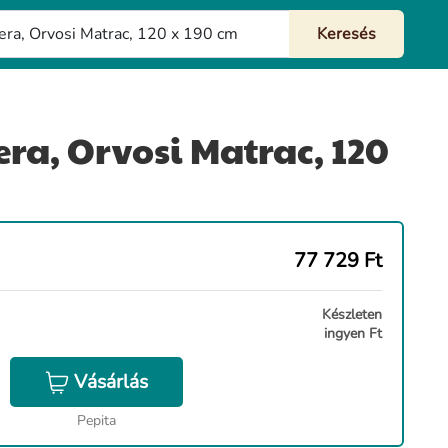
era, Orvosi Matrac, 120
77 729
Ft
Készleten
ingyen Ft
Vásárlás
Pepita