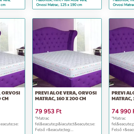
e Vera,
Hasonlók, mint Previ Aloe Vera,
Hasonlók, mi
0 cm
Orvosi Matrac, 125 x 190 cm
Orvosi Matra
, ORVOSI
PREVI ALOE VERA, ORVOSI
PREVI AL
0 CM
MATRAC, 160 X 200 CM
MATRAC, 
79 953
Ft
74 990
"Matrac
"Matrac
eacute;se:
fel&eacute;p&iacute;t&eacute;se:
fel&eacute;
Felső r&eacute;teg:
Felső r&eac