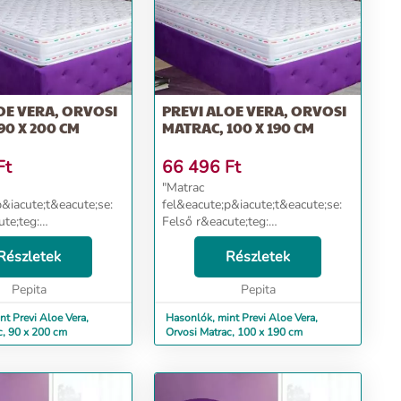
OE VERA, ORVOSI
PREVI ALOE VERA, ORVOSI
90 X 200 CM
MATRAC, 100 X 190 CM
Ft
66 496
Ft
"Matrac
p&iacute;t&eacute;se:
fel&eacute;p&iacute;t&eacute;se:
ute;teg:
Felső r&eacute;teg:
cute;n hab 14 cm HD-
Poliuret&aacute;n hab 14 cm HD-
aacute;ll&oacute;
Részletek
Nagy Ellen&aacute;ll&oacute;
Részletek
ss&eacute;g
k&eacute;pess&eacute;g
te;g 38 kg / mc)
Pepita
(sűrűs&eacute;g 38 kg / mc)
Pepita
trac oldals&oacut...
&nbsp; A matrac oldals&oacut...
nt Previ Aloe Vera,
Hasonlók, mint Previ Aloe Vera,
c, 90 x 200 cm
Orvosi Matrac, 100 x 190 cm