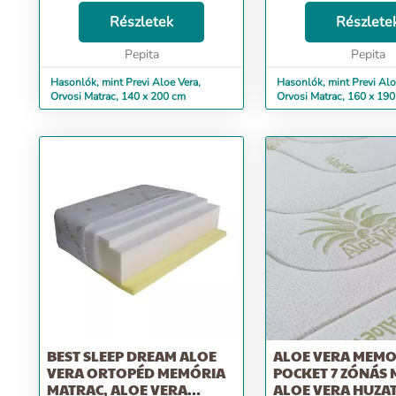
Poliuret&aacute;n hab 14 cm HD-
Poliuret&aacute;n ha
Nagy Ellen&aacute;ll&oacute;
Részletek
Nagy Ellen&aacute;ll&
Részlete
k&eacute;pess&eacute;g
k&eacute;pess&eacute
(sűrűs&eacute;g 38 kg / mc)
Pepita
(sűrűs&eacute;g 38 kg
Pepita
&nbsp; A matrac oldals&oacut...
&nbsp; A matrac oldal
Hasonlók, mint Previ Aloe Vera,
Hasonlók, mint Previ Alo
Orvosi Matrac, 140 x 200 cm
Orvosi Matrac, 160 x 19
BEST SLEEP DREAM ALOE
ALOE VERA MEM
VERA ORTOPÉD MEMÓRIA
POCKET 7 ZÓNÁS 
MATRAC, ALOE VERA
ALOE VERA HUZAT