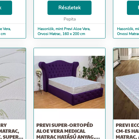
b 14 cm HD-
Poliuret&aacute;n hab 14 cm HD-
Poliuret&aa
oacute;
k
Nagy Ellen&aacute;ll&oacute;
Részletek
Nagy Ellen&
;g
k&eacute;pess&eacute;g
k&eacute;pe
 / mc)
(sűrűs&eacute;g 38 kg / mc)
Pepita
(sűrűs&eacu
s&oacut...
&nbsp; A matrac oldals&oacut...
&nbsp; A ma
e Vera,
Hasonlók, mint Previ Aloe Vera,
Hasonlók, mi
0 cm
Orvosi Matrac, 160 x 200 cm
Orvosi Matra
ORY
PREVI SUPER-ORTOPÉD
PREVI EC
MATRAC,
ALOE VERA MEDICAL
CM-ES H
, SUPER
MATRAC HATÁSÚ ANYAG,
MATRAC, A