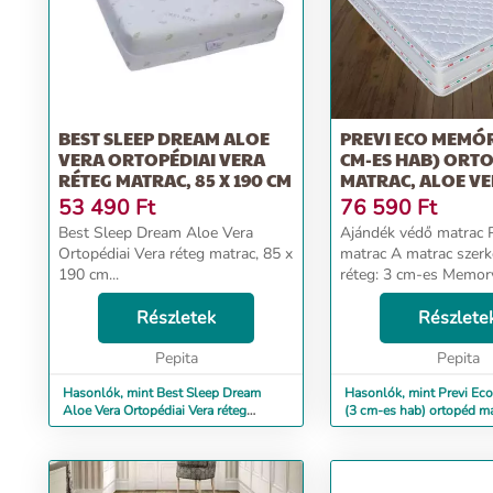
BEST SLEEP DREAM ALOE
PREVI ECO MEMÓRI
VERA ORTOPÉDIAI VERA
CM-ES HAB) ORT
RÉTEG MATRAC, 85 X 190 CM
MATRAC, ALOE VER
53 490
Ft
76 590
Ft
Best Sleep Dream Aloe Vera
Ajándék védő matrac
Ortopédiai Vera réteg matrac, 85 x
matrac A matrac szerkezete: Felső
190 cm...
réteg: 3 cm-es Memo
(sűrűség 50 kg/mc) Alsó réteg:
Részletek
Poliuterán hab 12 cm
Részlete
Resilience (sűrűség 30 
Pepita
terméken talá...
Pepita
Hasonlók, mint Best Sleep Dream
Hasonlók, mint Previ Ec
Aloe Vera Ortopédiai Vera réteg
(3 cm-es hab) ortopéd ma
matrac, 85 x 190 cm
Vera, 14...