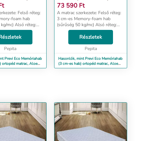
Ft
73 590
Ft
e: Felső réteg:
A matrac szerkezete: Felső réteg:
mory-foam hab
3 cm-es Memory-foam hab
 Alsó réteg:
(sűrűség 50 kg/mc) Alsó réteg:
 hab 12 cm HD-High
Poliuterán hab 12 cm HD-High
sűrűség 30 kg/mc) A
Részletek
Resilience (sűrűség 30 kg/mc) A
Részletek
lálható
terméken található
ós szalag célja ...
Pepita
háromdimenziós szalag célja ...
Pepita
nt Previ Eco Memóriahab
Hasonlók, mint Previ Eco Memóriahab
) ortopéd matrac, Aloe
(3 cm-es hab) ortopéd matrac, Aloe
Vera, 12...