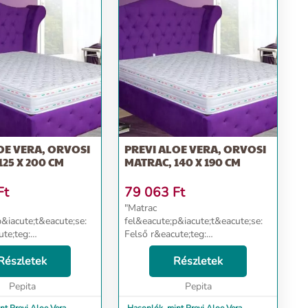
OE VERA, ORVOSI
PREVI ALOE VERA, ORVOSI
125 X 200 CM
MATRAC, 140 X 190 CM
Ft
79 063
Ft
"Matrac
p&iacute;t&eacute;se:
fel&eacute;p&iacute;t&eacute;se:
ute;teg:
Felső r&eacute;teg:
cute;n hab 14 cm HD-
Poliuret&aacute;n hab 14 cm HD-
aacute;ll&oacute;
Részletek
Nagy Ellen&aacute;ll&oacute;
Részletek
ss&eacute;g
k&eacute;pess&eacute;g
te;g 38 kg / mc)
Pepita
(sűrűs&eacute;g 38 kg / mc)
Pepita
trac oldals&oacut...
&nbsp; A matrac oldals&oacut...