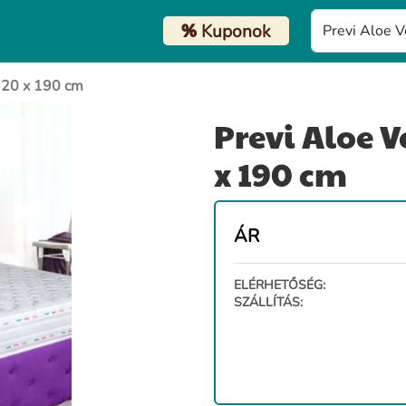
%
Kuponok
 120 x 190 cm
Previ Aloe V
x 190 cm
ÁR
ELÉRHETŐSÉG:
SZÁLLÍTÁS: