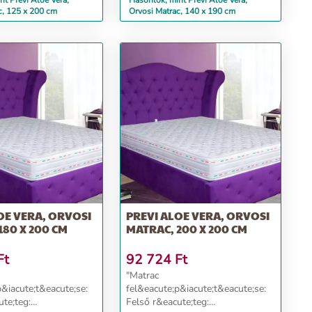
nt Previ Aloe Vera,
Hasonlók, mint Previ Aloe Vera,
c, 125 x 200 cm
Orvosi Matrac, 140 x 190 cm
OE VERA, ORVOSI
PREVI ALOE VERA, ORVOSI
180 X 200 CM
MATRAC, 200 X 200 CM
Ft
92 724
Ft
"Matrac
p&iacute;t&eacute;se:
fel&eacute;p&iacute;t&eacute;se:
ute;teg:
Felső r&eacute;teg: