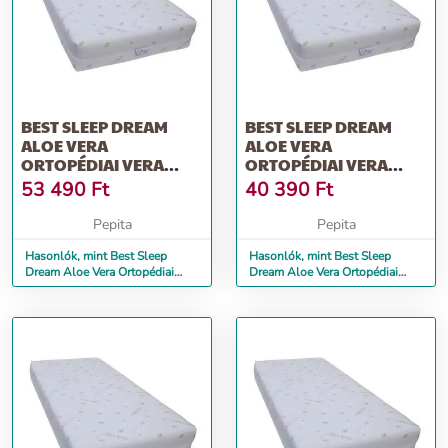
BEST SLEEP DREAM
BEST SLEEP DREAM
ALOE VERA
ALOE VERA
ORTOPÉDIAI VERA
ORTOPÉDIAI VERA
RÉTEG MATRAC, 85 X
RÉTEG MATRAC, 72 X 170
53 490
Ft
40 390
Ft
190 CM
CM
Pepita
Pepita
Hasonlók, mint Best Sleep
Hasonlók, mint Best Sleep
Dream Aloe Vera Ortopédiai
Dream Aloe Vera Ortopédiai
Vera réteg matrac, 85 x 190 cm
Vera réteg matrac, 72 x 170 cm