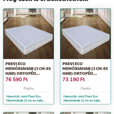
PREVI ECO
PREVI ECO
MEMÓRIAHAB (3 CM-ES
MEMÓRIAHAB (3 CM-ES
HAB) ORTOPÉD
HAB) ORTOPÉD
MATRAC, ALOE VERA,
MATRAC, ALOE VERA,
76 590
Ft
73 190
Ft
14...
16...
Pepita
Pepita
Hasonlók, mint Previ Eco
Hasonlók, mint Previ Eco
Memóriahab (3 cm-es hab)
Memóriahab (3 cm-es hab)
ortopéd matrac, Aloe Vera, 14...
ortopéd matrac, Aloe Vera, 16...