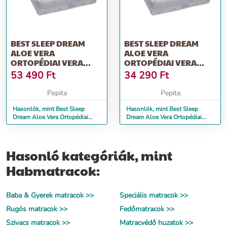
BEST SLEEP DREAM
BEST SLEEP DREAM
ALOE VERA
ALOE VERA
ORTOPÉDIAI VERA
ORTOPÉDIAI VERA
RÉTEG MATRAC, 90 X
RÉTEG MATRAC, 70 X
53 490
Ft
34 290
Ft
160 CM
180 CM
Pepita
Pepita
Hasonlók, mint Best Sleep
Hasonlók, mint Best Sleep
Dream Aloe Vera Ortopédiai
Dream Aloe Vera Ortopédiai
Vera réteg matrac, 90 x 160 cm
Vera réteg matrac, 70 x 180 cm
Hasonló kategóriák, mint
Habmatracok:
Baba & Gyerek matracok >>
Speciális matracok >>
Rugós matracok >>
Fedőmatracok >>
Szivacs matracok >>
Matracvédő huzatok >>