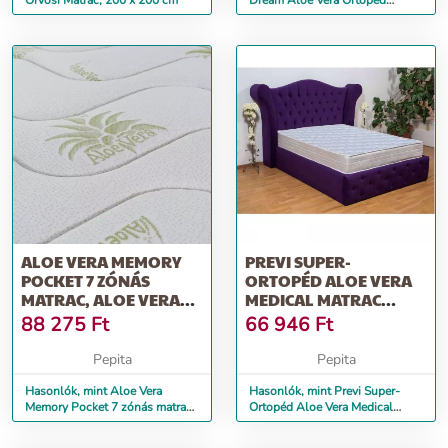
Orvosi Matrac, 200 x 200 cm
Dream Aloe Vera Ortopéd
Memória Matrac, aloe vera terá...
ALOE VERA MEMORY
PREVI SUPER-
POCKET 7 ZÓNÁS
ORTOPÉD ALOE VERA
MATRAC, ALOE VERA
MEDICAL MATRAC
HUZAT, SUPER OR...
HATÁSÚ ANYAG,
88 275
Ft
66 946
Ft
ANTIBA...
Pepita
Pepita
Hasonlók, mint Aloe Vera
Hasonlók, mint Previ Super-
Memory Pocket 7 zónás matrac,
Ortopéd Aloe Vera Medical
Aloe Vera huzat, Super Or...
Matrac hatású anyag, antiba...