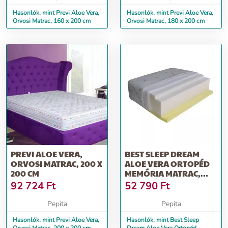
Hasonlók, mint Previ Aloe Vera,
Hasonlók, mint Previ Aloe Vera,
Orvosi Matrac, 160 x 200 cm
Orvosi Matrac, 180 x 200 cm
PREVI ALOE VERA,
BEST SLEEP DREAM
ORVOSI MATRAC, 200 X
ALOE VERA ORTOPÉD
200 CM
MEMÓRIA MATRAC,
ALOE VERA TERÁ...
92 724
Ft
52 790
Ft
Pepita
Pepita
Hasonlók, mint Previ Aloe Vera,
Hasonlók, mint Best Sleep