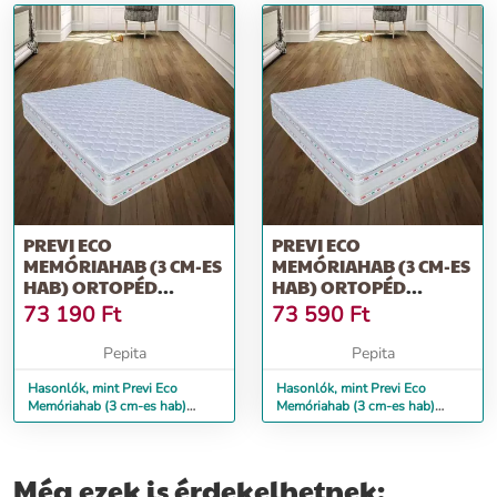
PREVI ECO
PREVI ECO
MEMÓRIAHAB (3 CM-ES
MEMÓRIAHAB (3 CM-ES
HAB) ORTOPÉD
HAB) ORTOPÉD
MATRAC, ALOE VERA,
MATRAC, ALOE VERA,
73 190
Ft
73 590
Ft
10...
12...
Pepita
Pepita
Hasonlók, mint Previ Eco
Hasonlók, mint Previ Eco
Memóriahab (3 cm-es hab)
Memóriahab (3 cm-es hab)
ortopéd matrac, Aloe Vera, 10...
ortopéd matrac, Aloe Vera, 12...
Még ezek is érdekelhetnek: