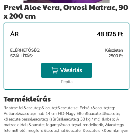
Previ Aloe Vera, Orvosi Matrac, 90
x 200 cm
ÁR
48 825
Ft
ELÉRHETŐSÉG:
Készleten
SZÁLLÍTÁS:
2500 Ft
Vásárlás
Pepita
Termékleírás
"Matrac fel&eacute;p&iacute;t&eacute;se: Felső r&eacute;teg:
Poliuret&aacute;n hab 14 cm HD-Nagy Ellen&aacute;ll&oacute;
k&eacute;pess&eacute;g (sűrűs&eacute;g 38 kg / mc) &nbsp; A
matrac oldals&oacute; foganty&uacute;val rendelkezik, &iacute;gy
felemelhető, megford&iacute;that&oacute; &eacute;s k&ouml;nnyen