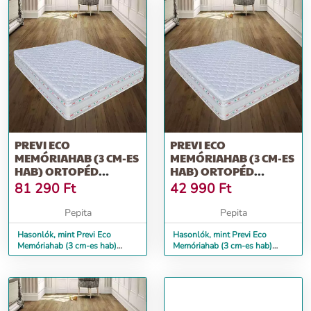
PREVI ECO
PREVI ECO
MEMÓRIAHAB (3 CM-ES
MEMÓRIAHAB (3 CM-ES
HAB) ORTOPÉD
HAB) ORTOPÉD
MATRAC, ALOE VERA,
MATRAC, ALOE VERA,
81 290
Ft
42 990
Ft
18...
80...
Pepita
Pepita
Hasonlók, mint Previ Eco
Hasonlók, mint Previ Eco
Memóriahab (3 cm-es hab)
Memóriahab (3 cm-es hab)
ortopéd matrac, Aloe Vera, 18...
ortopéd matrac, Aloe Vera, 80...