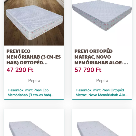
PREVI ECO
PREVI ORTOPÉD
MEMÓRIAHAB (3 CM-ES
MATRAC, NOVO
HAB) ORTOPÉD
MEMÓRIAHAB ALOE-
MATRAC, ALOE VERA,
VERA FRESH ANYAG
47 290
Ft
57 790
Ft
90...
14+5,...
Pepita
Pepita
Hasonlók, mint Previ Eco
Hasonlók, mint Previ Ortopéd
Memóriahab (3 cm-es hab)
Matrac, Novo Memóriahab Aloe-
ortopéd matrac, Aloe Vera, 90...
Vera Fresh anyag 14+5,...