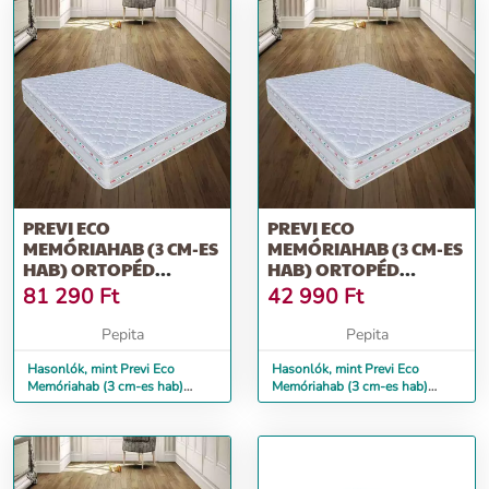
PREVI ECO
PREVI ECO
MEMÓRIAHAB (3 CM-ES
MEMÓRIAHAB (3 CM-ES
HAB) ORTOPÉD
HAB) ORTOPÉD
MATRAC, ALOE VERA,
MATRAC, ALOE VERA,
81 290
Ft
42 990
Ft
18...
80...
Pepita
Pepita
Hasonlók, mint Previ Eco
Hasonlók, mint Previ Eco
Memóriahab (3 cm-es hab)
Memóriahab (3 cm-es hab)
ortopéd matrac, Aloe Vera, 18...
ortopéd matrac, Aloe Vera, 80...