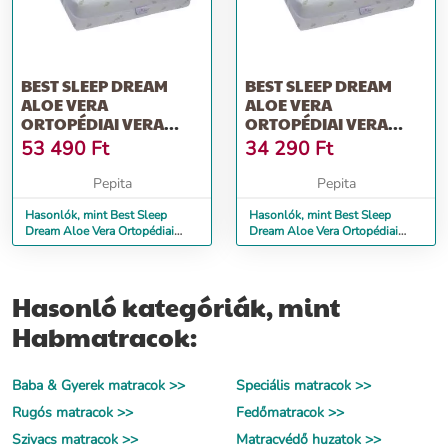
BEST SLEEP DREAM
BEST SLEEP DREAM
ALOE VERA
ALOE VERA
ORTOPÉDIAI VERA
ORTOPÉDIAI VERA
RÉTEG MATRAC, 90 X
RÉTEG MATRAC, 70 X
53 490
Ft
34 290
Ft
160 CM
180 CM
Pepita
Pepita
Hasonlók, mint Best Sleep
Hasonlók, mint Best Sleep
Dream Aloe Vera Ortopédiai
Dream Aloe Vera Ortopédiai
Vera réteg matrac, 90 x 160 cm
Vera réteg matrac, 70 x 180 cm
Hasonló kategóriák, mint
Habmatracok:
Baba & Gyerek matracok >>
Speciális matracok >>
Rugós matracok >>
Fedőmatracok >>
Szivacs matracok >>
Matracvédő huzatok >>