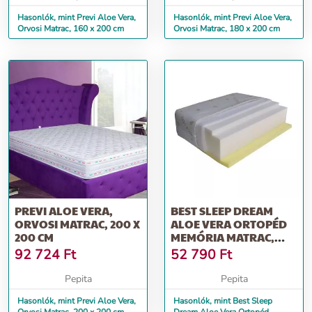
Hasonlók, mint Previ Aloe Vera,
Hasonlók, mint Previ Aloe Vera,
Orvosi Matrac, 160 x 200 cm
Orvosi Matrac, 180 x 200 cm
PREVI ALOE VERA,
BEST SLEEP DREAM
ORVOSI MATRAC, 200 X
ALOE VERA ORTOPÉD
200 CM
MEMÓRIA MATRAC,
ALOE VERA TERÁ...
92 724
Ft
52 790
Ft
Pepita
Pepita
Hasonlók, mint Previ Aloe Vera,
Hasonlók, mint Best Sleep