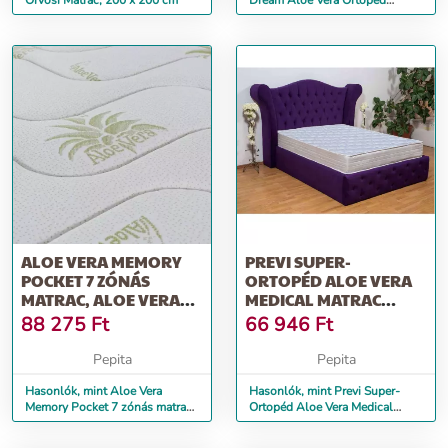
Orvosi Matrac, 200 x 200 cm
Dream Aloe Vera Ortopéd
Memória Matrac, aloe vera terá...
ALOE VERA MEMORY
PREVI SUPER-
POCKET 7 ZÓNÁS
ORTOPÉD ALOE VERA
MATRAC, ALOE VERA
MEDICAL MATRAC
HUZAT, SUPER OR...
HATÁSÚ ANYAG,
88 275
Ft
66 946
Ft
ANTIBA...
Pepita
Pepita
Hasonlók, mint Aloe Vera
Hasonlók, mint Previ Super-
Memory Pocket 7 zónás matrac,
Ortopéd Aloe Vera Medical
Aloe Vera huzat, Super Or...
Matrac hatású anyag, antiba...