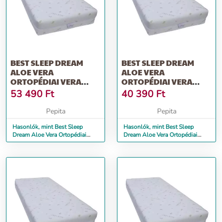
BEST SLEEP DREAM
BEST SLEEP DREAM
ALOE VERA
ALOE VERA
ORTOPÉDIAI VERA
ORTOPÉDIAI VERA
RÉTEG MATRAC, 85 X
RÉTEG MATRAC, 72 X 170
53 490
Ft
40 390
Ft
190 CM
CM
Pepita
Pepita
Hasonlók, mint Best Sleep
Hasonlók, mint Best Sleep
Dream Aloe Vera Ortopédiai
Dream Aloe Vera Ortopédiai
Vera réteg matrac, 85 x 190 cm
Vera réteg matrac, 72 x 170 cm