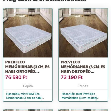
PREVI ECO
PREVI ECO
MEMÓRIAHAB (3 CM-ES
MEMÓRIAHAB (3 CM-ES
HAB) ORTOPÉD
HAB) ORTOPÉD
MATRAC, ALOE VERA,
MATRAC, ALOE VERA,
76 590
Ft
73 190
Ft
14...
16...
Pepita
Pepita
Hasonlók, mint Previ Eco
Hasonlók, mint Previ Eco
Memóriahab (3 cm-es hab)
Memóriahab (3 cm-es hab)
ortopéd matrac, Aloe Vera, 14...
ortopéd matrac, Aloe Vera, 16...