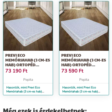
PREVI ECO
PREVI ECO
MEMÓRIAHAB (3 CM-ES
MEMÓRIAHAB (3 CM-ES
HAB) ORTOPÉD
HAB) ORTOPÉD
MATRAC, ALOE VERA,
MATRAC, ALOE VERA,
73 190
Ft
73 590
Ft
10...
12...
Pepita
Pepita
Hasonlók, mint Previ Eco
Hasonlók, mint Previ Eco
Memóriahab (3 cm-es hab)
Memóriahab (3 cm-es hab)
ortopéd matrac, Aloe Vera, 10...
ortopéd matrac, Aloe Vera, 12...
Még ezek is érdekelhetnek: