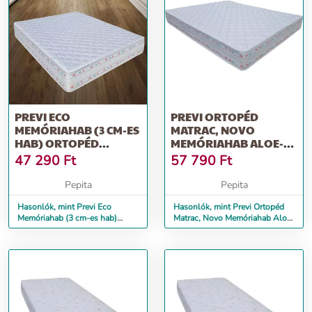
PREVI ECO
PREVI ORTOPÉD
MEMÓRIAHAB (3 CM-ES
MATRAC, NOVO
HAB) ORTOPÉD
MEMÓRIAHAB ALOE-
MATRAC, ALOE VERA,
VERA FRESH ANYAG
47 290
Ft
57 790
Ft
90...
14+5,...
Pepita
Pepita
Hasonlók, mint Previ Eco
Hasonlók, mint Previ Ortopéd
Memóriahab (3 cm-es hab)
Matrac, Novo Memóriahab Aloe-
ortopéd matrac, Aloe Vera, 90...
Vera Fresh anyag 14+5,...