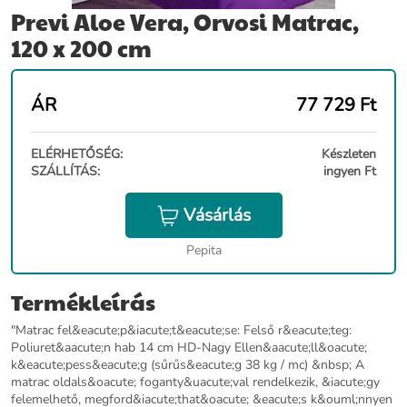
Previ Aloe Vera, Orvosi Matrac,
120 x 200 cm
ÁR
77 729
Ft
ELÉRHETŐSÉG:
Készleten
SZÁLLÍTÁS:
ingyen Ft
Vásárlás
Pepita
Termékleírás
"Matrac fel&eacute;p&iacute;t&eacute;se: Felső r&eacute;teg:
Poliuret&aacute;n hab 14 cm HD-Nagy Ellen&aacute;ll&oacute;
k&eacute;pess&eacute;g (sűrűs&eacute;g 38 kg / mc) &nbsp; A
matrac oldals&oacute; foganty&uacute;val rendelkezik, &iacute;gy
felemelhető, megford&iacute;that&oacute; &eacute;s k&ouml;nnyen