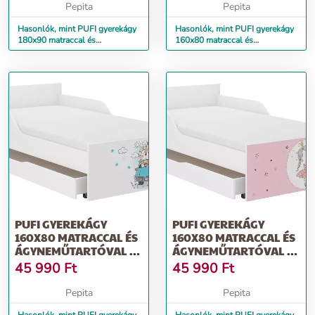
Pepita
Pepita
Hasonlók, mint PUFI gyerekágy
Hasonlók, mint PUFI gyerekágy
180x90 matraccal és
160x80 matraccal és
ágyneműtartóval - álomszuszék
ágyneműtartóval - fehér maci
PUFI GYEREKÁGY
PUFI GYEREKÁGY
160X80 MATRACCAL ÉS
160X80 MATRACCAL ÉS
ÁGYNEMŰTARTÓVAL -
ÁGYNEMŰTARTÓVAL -
OROSZLÁN
HERCEGNŐ
45 990
Ft
45 990
Ft
Pepita
Pepita