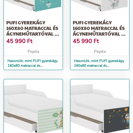
PUFI GYEREKÁGY
PUFI GYEREKÁGY
160X80 MATRACCAL ÉS
160X80 MATRACCAL ÉS
ÁGYNEMŰTARTÓVAL -
ÁGYNEMŰTARTÓVAL -
ELEFÁNT
ÁLOMSZUSZÉK
45 990
Ft
45 990
Ft
Pepita
Pepita
Hasonlók, mint PUFI gyerekágy
Hasonlók, mint PUFI gyerekágy
160x80 matraccal és
160x80 matraccal és
ágyneműtartóval - elefánt
ágyneműtartóval - álomszuszék