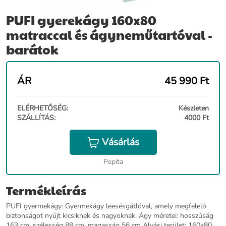
PUFI gyerekágy 160x80
matraccal és ágyneműtartóval -
barátok
ÁR
45 990
Ft
ELÉRHETŐSÉG:
Készleten
SZÁLLÍTÁS:
4000 Ft
Vásárlás
Pepita
Termékleírás
PUFI gyermekágy: Gyermekágy leesésgátlóval, amely megfelelő
biztonságot nyújt kicsiknek és nagyoknak. Ágy méretei: hosszúság
163 cm, szélesség 88 cm, magasság 56 cm Alvási terület: 160x80