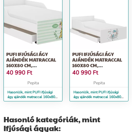
PUFI IFJÚSÁGI ÁGY
PUFI IFJÚSÁGI ÁGY
AJÁNDÉK MATRACCAL
AJÁNDÉK MATRACCAL
160X80 CM,
160X80 CM,
ÁGYNEMŰTARTÓ
ÁGYNEMŰTARTÓ
40 990
Ft
40 990
Ft
NÉLKÜ...
NÉLK...
Pepita
Pepita
Hasonlók, mint PUFI ifjúsági
Hasonlók, mint PUFI ifjúsági
ágy ajándék matraccal 160x80
ágy ajándék matraccal 160x80
cm, ágyneműtartó nélkü...
cm, ágyneműtartó nélk...
Hasonló kategóriák, mint
Ifjúsági ágyak: