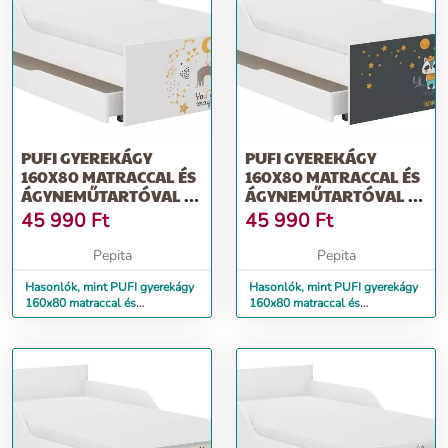
PUFI GYEREKÁGY
PUFI GYEREKÁGY
160X80 MATRACCAL ÉS
160X80 MATRACCAL ÉS
ÁGYNEMŰTARTÓVAL -
ÁGYNEMŰTARTÓVAL -
MACSEK
BORZ
45 990
Ft
45 990
Ft
Pepita
Pepita
Hasonlók, mint PUFI gyerekágy
Hasonlók, mint PUFI gyerekágy
160x80 matraccal és
160x80 matraccal és
ágyneműtartóval - macsek
ágyneműtartóval - borz