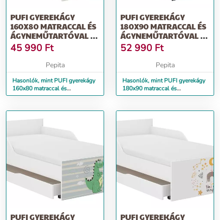
PUFI GYEREKÁGY
PUFI GYEREKÁGY
160X80 MATRACCAL ÉS
180X90 MATRACCAL ÉS
ÁGYNEMŰTARTÓVAL -
ÁGYNEMŰTARTÓVAL -
ZSIRÁF
BORZ
45 990
Ft
52 990
Ft
Pepita
Pepita
Hasonlók, mint PUFI gyerekágy
Hasonlók, mint PUFI gyerekágy
160x80 matraccal és
180x90 matraccal és
ágyneműtartóval - zsiráf
ágyneműtartóval - borz
PUFI GYEREKÁGY
PUFI GYEREKÁGY