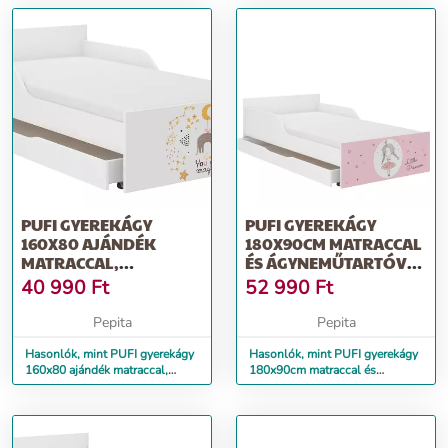
PUFI GYEREKÁGY
PUFI GYEREKÁGY
160X80 AJÁNDÉK
180X90CM MATRACCAL
MATRACCAL,
ÉS ÁGYNEMŰTARTÓVAL
ÁGYNEMŰTARTÓ
- HERCEGNŐ
40 990
Ft
52 990
Ft
NÉLKÜL - M...
Pepita
Pepita
Hasonlók, mint PUFI gyerekágy
Hasonlók, mint PUFI gyerekágy
160x80 ajándék matraccal,
180x90cm matraccal és
ágyneműtartó nélkül - m...
ágyneműtartóval - hercegnő