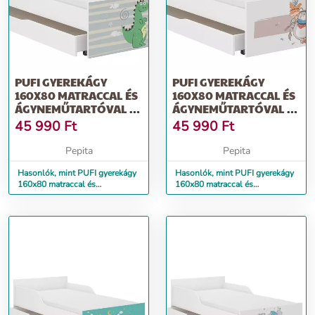
PUFI GYEREKÁGY
PUFI GYEREKÁGY
160X80 MATRACCAL ÉS
160X80 MATRACCAL ÉS
ÁGYNEMŰTARTÓVAL -
ÁGYNEMŰTARTÓVAL -
DINO
MACI
45 990
Ft
45 990
Ft
Pepita
Pepita
Hasonlók, mint PUFI gyerekágy
Hasonlók, mint PUFI gyerekágy
160x80 matraccal és
160x80 matraccal és
ágyneműtartóval - dino
ágyneműtartóval - maci