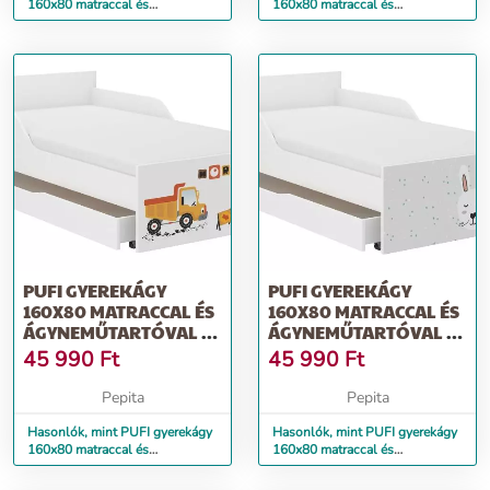
160x80 matraccal és
160x80 matraccal és
ágyneműtartóval - boho maci
ágyneműtartóval - indián medve
PUFI GYEREKÁGY
PUFI GYEREKÁGY
160X80 MATRACCAL ÉS
160X80 MATRACCAL ÉS
ÁGYNEMŰTARTÓVAL -
ÁGYNEMŰTARTÓVAL -
ÉPÍTESI TERÜLET
ERDEI ÁLLATKÁK
45 990
Ft
45 990
Ft
Pepita
Pepita
Hasonlók, mint PUFI gyerekágy
Hasonlók, mint PUFI gyerekágy
160x80 matraccal és
160x80 matraccal és
ágyneműtartóval - építesi terület
ágyneműtartóval - erdei állatkák