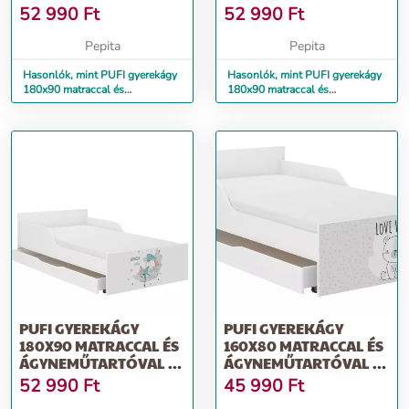
MACI
ELEFÁNT
52 990
Ft
52 990
Ft
Pepita
Pepita
Hasonlók, mint PUFI gyerekágy
Hasonlók, mint PUFI gyerekágy
180x90 matraccal és
180x90 matraccal és
ágyneműtartóval - maci
ágyneműtartóval - elefánt
PUFI GYEREKÁGY
PUFI GYEREKÁGY
180X90 MATRACCAL ÉS
160X80 MATRACCAL ÉS
ÁGYNEMŰTARTÓVAL -
ÁGYNEMŰTARTÓVAL -
ÁLOMSZUSZÉK
FEHÉR MACI
52 990
Ft
45 990
Ft