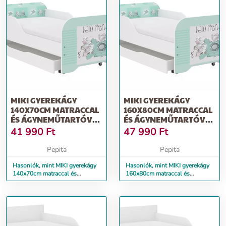
MIKI GYEREKÁGY
MIKI GYEREKÁGY
140X70CM MATRACCAL
160X80CM MATRACCAL
ÉS ÁGYNEMŰTARTÓVAL
ÉS ÁGYNEMŰTARTÓVAL
- BARÁTOK
- BARÁTOK
41 990
Ft
47 990
Ft
Pepita
Pepita
Hasonlók, mint MIKI gyerekágy
Hasonlók, mint MIKI gyerekágy
140x70cm matraccal és
160x80cm matraccal és
ágyneműtartóval - barátok
ágyneműtartóval - barátok