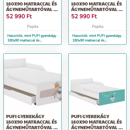
180X90 MATRACCAL ÉS
180X90 MATRACCAL ÉS
ÁGYNEMŰTARTÓVAL -
ÁGYNEMŰTARTÓVAL -
DINO
MACSEK
52 990
Ft
52 990
Ft
Pepita
Pepita
Hasonlók, mint PUFI gyerekágy
Hasonlók, mint PUFI gyerekágy
180x90 matraccal és
180x90 matraccal és
ágyneműtartóval - dino
ágyneműtartóval - macsek
PUFI GYEREKÁGY
PUFI GYEREKÁGY
180X90 MATRACCAL ÉS
180X90 MATRACCAL ÉS
ÁGYNEMŰTARTÓVAL -
ÁGYNEMŰTARTÓVAL -