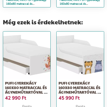
Hasonlók, mint PUFI gyerekágy
Hasonlók, mint PUFI gyerekágy
160x80 matraccal és
160x80 matraccal és
ágyneműtartóval - oroszlán
ágyneműtartóval - hercegnő
Még ezek is érdekelhetnek:
PUFI GYEREKÁGY
PUFI GYEREKÁGY
160X80 MATRACCAL ÉS
160X80 MATRACCAL ÉS
ÁGYNEMŰTARTÓVAL -
ÁGYNEMŰTARTÓVAL -
BOHO RÓKA
MINI ZOO
42 990
Ft
45 990
Ft
Pepita
Pepita