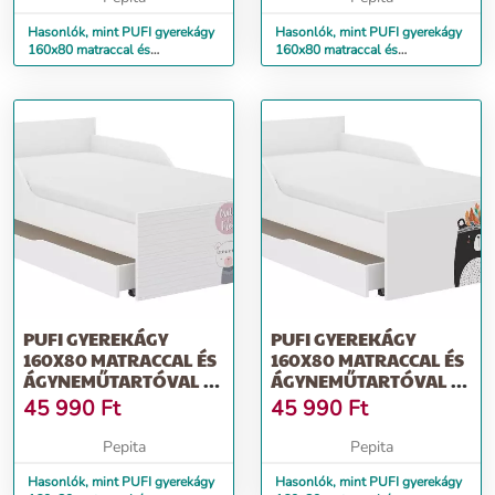
Hasonlók, mint PUFI gyerekágy
Hasonlók, mint PUFI gyerekágy
160x80 matraccal és
160x80 matraccal és
ágyneműtartóval - boho róka
ágyneműtartóval - mini zoo
PUFI GYEREKÁGY
PUFI GYEREKÁGY
160X80 MATRACCAL ÉS
160X80 MATRACCAL ÉS
ÁGYNEMŰTARTÓVAL -
ÁGYNEMŰTARTÓVAL -
BOHO MACI
INDIÁN MEDVE
45 990
Ft
45 990
Ft
Pepita
Pepita
Hasonlók, mint PUFI gyerekágy
Hasonlók, mint PUFI gyerekágy