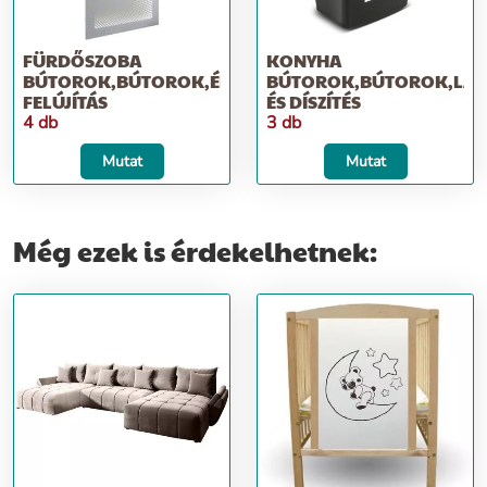
FÜRDŐSZOBA
KONYHA
BÚTOROK,BÚTOROK,ÉPÍTKEZÉS;
BÚTOROK,BÚTOROK,LAK
FELÚJÍTÁS
ÉS DÍSZÍTÉS
4 db
3 db
Mutat
Mutat
Még ezek is érdekelhetnek: