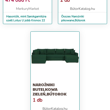
474 086
Ft
2 db
MerkuryMarket
BútorKatalog.hu
Hasonlók, mint Sarokgarnitúra
Összes Narożniki
szett Lotus U jobb Kronos 22
pikowane,Bútorok
NAROŻNIKI
BUTELKOWA
ZIELEŃ,BÚTOROK
1 db
BútorKatalog.hu