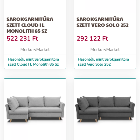
SAROKGARNITÚRA
SAROKGARNITÚRA
SZETT CLOUD I L
SZETT VERO SOLO 252
MONOLITH 85 SZ
522 231
Ft
292 122
Ft
MerkuryMarket
MerkuryMarket
Hasonlók, mint Sarokgarnitúra
Hasonlók, mint Sarokgarnitúra
szett Cloud I L Monolith 85 Sz
szett Vero Solo 252