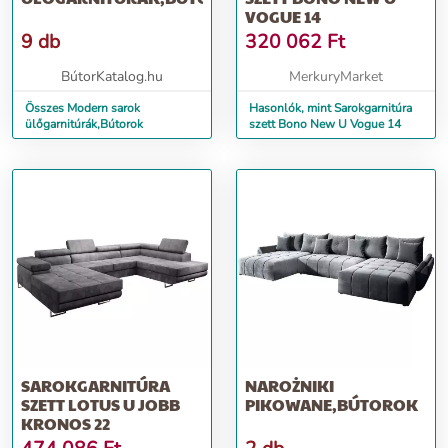
VOGUE 14
9 db
320 062
Ft
BútorKatalog.hu
MerkuryMarket
Összes Modern sarok
Hasonlók, mint Sarokgarnitúra
ülőgarnitúrák,Bútorok
szett Bono New U Vogue 14
SAROKGARNITÚRA
NAROŻNIKI
SZETT LOTUS U JOBB
PIKOWANE,BÚTOROK
KRONOS 22