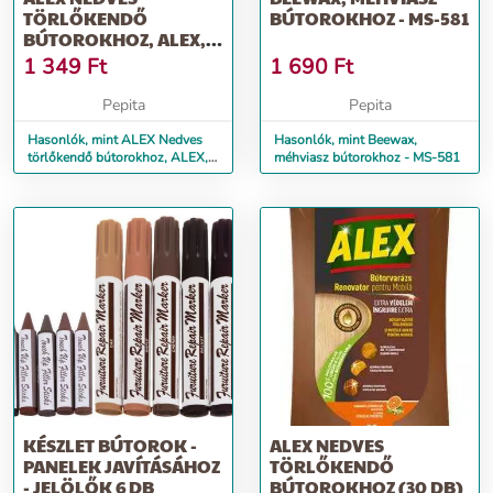
TÖRLŐKENDŐ
BÚTOROKHOZ - MS-581
BÚTOROKHOZ, ALEX,
30 DB
1 349
Ft
1 690
Ft
Pepita
Pepita
Hasonlók, mint ALEX Nedves
Hasonlók, mint Beewax,
törlőkendő bútorokhoz, ALEX,
méhviasz bútorokhoz - MS-581
30 db
KÉSZLET BÚTOROK -
ALEX NEDVES
PANELEK JAVÍTÁSÁHOZ
TÖRLŐKENDŐ
- JELÖLŐK 6 DB
BÚTOROKHOZ (30 DB)