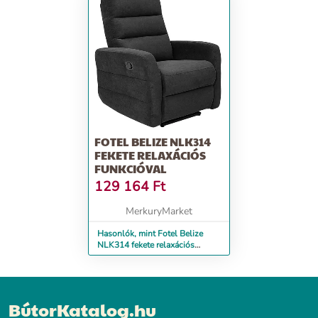
FOTEL BELIZE NLK314
FEKETE RELAXÁCIÓS
FUNKCIÓVAL
129 164
Ft
MerkuryMarket
Hasonlók, mint Fotel Belize
NLK314 fekete relaxációs
funkcióval
BútorKatalog.hu