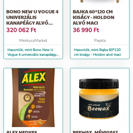
BONO NEW U VOGUE 4
BAJKA 60*120 CM
UNIVERZÁLIS
KISÁGY - HOLDON
KANAPÉÁGY ALVÓ
ALVÓ MACI
FUNKCIÓVAL
320 062
Ft
36 990
Ft
MerkuryMarket
Pepita
Hasonlók, mint Bono New U
Hasonlók, mint Bajka 60*120
Vogue 4 univerzális kanapéágy
cm kiságy - Holdon alvó maci
alvó funkcióval
ALEX NEDVES
BEEWAX, MÉHVIASZ