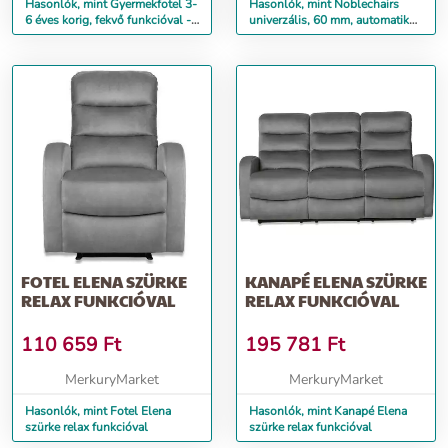
Hasonlók, mint Gyermekfotel 3-
Hasonlók, mint Noblechairs
6 éves korig, fekvő funkcióval -
univerzális, 60 mm, automatikus
kék színben
rögzítő funkcióval - 5 darabos
csomag
FOTEL ELENA SZÜRKE
KANAPÉ ELENA SZÜRKE
RELAX FUNKCIÓVAL
RELAX FUNKCIÓVAL
110 659
Ft
195 781
Ft
MerkuryMarket
MerkuryMarket
Hasonlók, mint Fotel Elena
Hasonlók, mint Kanapé Elena
szürke relax funkcióval
szürke relax funkcióval