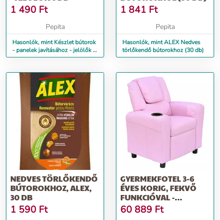
1 490
Ft
1 841
Ft
Pepita
Pepita
Hasonlók, mint Készlet bútorok
Hasonlók, mint ALEX Nedves
- panelek javításához - jelölők 6
törlőkendő bútorokhoz (30 db)
db
NEDVES TÖRLŐKENDŐ
GYERMEKFOTEL 3-6
BÚTOROKHOZ, ALEX,
ÉVES KORIG, FEKVŐ
30 DB
FUNKCIÓVAL -
RÓZSASZÍN SZÍNBEN
1 590
Ft
60 889
Ft