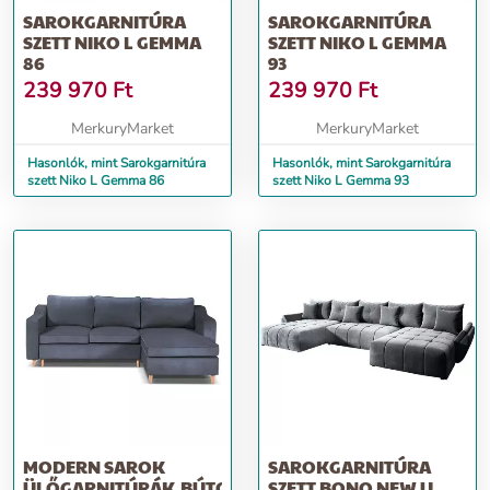
SAROKGARNITÚRA
SAROKGARNITÚRA
SZETT NIKO L GEMMA
SZETT NIKO L GEMMA
86
93
239 970
Ft
239 970
Ft
MerkuryMarket
MerkuryMarket
Hasonlók, mint Sarokgarnitúra
Hasonlók, mint Sarokgarnitúra
szett Niko L Gemma 86
szett Niko L Gemma 93
MODERN SAROK
SAROKGARNITÚRA
ÜLŐGARNITÚRÁK,BÚTOROK
SZETT BONO NEW U