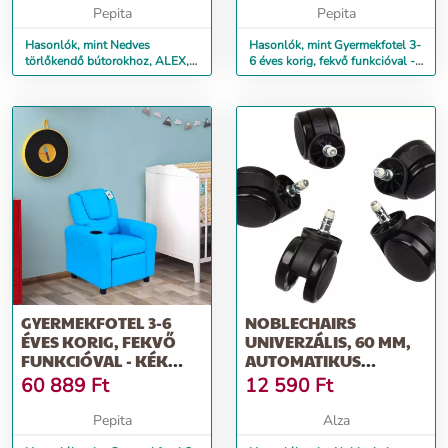
Pepita
Pepita
Hasonlók, mint Nedves
Hasonlók, mint Gyermekfotel 3-
törlőkendő bútorokhoz, ALEX,
6 éves korig, fekvő funkcióval -
30 db
rózsaszín színben
GYERMEKFOTEL 3-6
NOBLECHAIRS
ÉVES KORIG, FEKVŐ
UNIVERZÁLIS, 60 MM,
FUNKCIÓVAL - KÉK
AUTOMATIKUS
SZÍNBEN
RÖGZÍTŐ FUNKCIÓVAL
60 889
Ft
12 590
Ft
- 5 DARABOS CSOMAG
Pepita
Alza