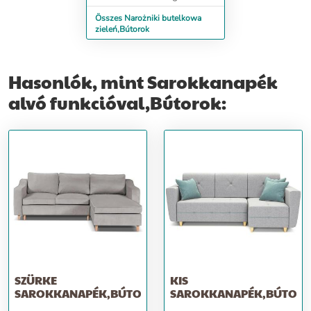
Összes Narożniki butelkowa
zieleń,Bútorok
Hasonlók, mint Sarokkanapék
alvó funkcióval,Bútorok:
SZÜRKE
KIS
SAROKKANAPÉK,BÚTOROK
SAROKKANAPÉK,BÚTOR