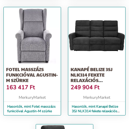
FOTEL MASSZÁZS
KANAPÉ BELIZE 3SJ
FUNKCIÓVAL AGUSTIN-
NLK314 FEKETE
M SZÜRKE
RELAXÁCIÓS
FUNKCIÓVAL
163 417
Ft
249 904
Ft
MerkuryMarket
MerkuryMarket
Hasonlók, mint Fotel masszázs
Hasonlók, mint Kanapé Belize
funkcióval Agustin-M szürke
3SJ NLK314 fekete relaxációs
funkcióval