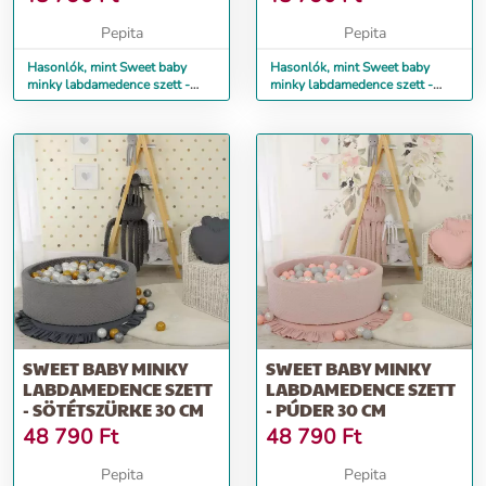
Pepita
Pepita
Hasonlók, mint Sweet baby
Hasonlók, mint Sweet baby
minky labdamedence szett -
minky labdamedence szett -
rózsaszín 30 cm
bézs 30 cm
SWEET BABY MINKY
SWEET BABY MINKY
LABDAMEDENCE SZETT
LABDAMEDENCE SZETT
- SÖTÉTSZÜRKE 30 CM
- PÚDER 30 CM
48 790
Ft
48 790
Ft
Pepita
Pepita