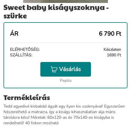
Sweet baby kiságyszoknya -
szürke
ÁR
6 790
Ft
ELÉRHETŐSÉG:
Készleten
SZÁLLÍTÁS:
1690 Ft
Vásárlás
Pepita
Termékleírás
Tedd egyedivé kisbabád ágyát egy ilyen kis szoknyával! Egyszerűen
felszerelhető a matracra, így a kiságy kihasználatlan alja máris
tárolásra kész! Méretek: 60x120-as és 70x140-es kiságyba is
rendelhető! 40 fokon mosható