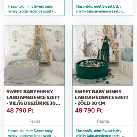
Hasonlók, mint Sweet baby
Hasonlók, mint Sweet baby
minky labdamedence szett -
minky labdamedence szett -
Sötétszürke 30 cm
púder 30 cm
SWEET BABY MINKY
SWEET BABY MINKY
LABDAMEDENCE SZETT
LABDAMEDENCE SZETT
- VILÁGOSSZÜRKE 30
- ZÖLD 30 CM
CM
48 790
Ft
48 790
Ft
Pepita
Pepita
Hasonlók, mint Sweet baby
Hasonlók, mint Sweet baby
minky labdamedence szett -
minky labdamedence szett -