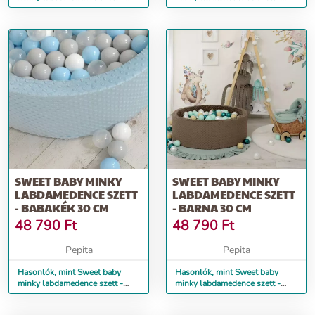
Világosszürke 30 cm
zöld 30 cm
SWEET BABY MINKY
SWEET BABY MINKY
LABDAMEDENCE SZETT
LABDAMEDENCE SZETT
- BABAKÉK 30 CM
- BARNA 30 CM
48 790
Ft
48 790
Ft
Pepita
Pepita
Hasonlók, mint Sweet baby
Hasonlók, mint Sweet baby
minky labdamedence szett -
minky labdamedence szett -
babakék 30 cm
Barna 30 cm