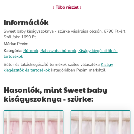
További információ>>
↓ Több részlet ↓
Információk
Sweet baby kiságyszoknya - szürke vásárlása olcsón, 6790 Ft-ért.
Szállítás: 1690 Ft.
Márka:
Pexim
Kategória:
Bútorok
,
Babaszoba bútorok
,
Kiságy kiegészítők és
tartozékok
Bútor és lakáskiegészítő termékek széles választéka
Kiságy
kiegészítők és tartozékok
kategóriában Pexim márkától.
Hasonlók, mint Sweet baby
kiságyszoknya - szürke: