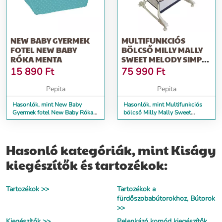
NEW BABY GYERMEK
MULTIFUNKCIÓS
FOTEL NEW BABY
BÖLCSŐ MILLY MALLY
RÓKA MENTA
SWEET MELODY SIMPLE
GRAY
15 890
Ft
75 990
Ft
Pepita
Pepita
Hasonlók, mint New Baby
Hasonlók, mint Multifunkciós
Gyermek fotel New Baby Róka
bölcső Milly Mally Sweet
menta
Melody simple gray
Hasonló kategóriák, mint Kiságy
kiegészítők és tartozékok:
Tartozékok >>
Tartozékok a
fürdőszobabútorokhoz, Bútorok
>>
Kiegészítők >>
Pelenkázó komód kiegészítők