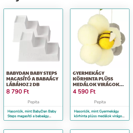
BABYDAN BABY STEPS
GYERMEKÁGY
MAGASÍTÓ A BABAÁGY
KÖRHINTA PLÜSS
LÁBÁHOZ 2 DB
MEDÁLOK VIRÁGOK
SZÜRKE
8 790
Ft
4 590
Ft
Pepita
Pepita
Hasonlók, mint BabyDan Baby
Hasonlók, mint Gyermekágy
Steps magasító a babaágy
körhinta plüss medálok virágok
lábához 2 db
szürke