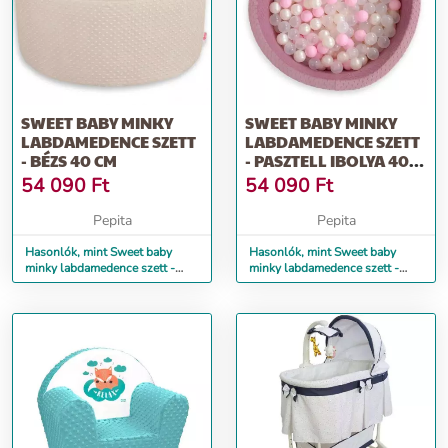
SWEET BABY MINKY
SWEET BABY MINKY
LABDAMEDENCE SZETT
LABDAMEDENCE SZETT
- BÉZS 40 CM
- PASZTELL IBOLYA 40
CM
54 090
Ft
54 090
Ft
Pepita
Pepita
Hasonlók, mint Sweet baby
Hasonlók, mint Sweet baby
minky labdamedence szett -
minky labdamedence szett -
bézs 40 cm
pasztell ibolya 40 cm