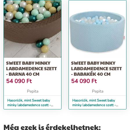
SWEET BABY MINKY
SWEET BABY MINKY
LABDAMEDENCE SZETT
LABDAMEDENCE SZETT
- BARNA 40 CM
- BABAKÉK 40 CM
54 090
Ft
54 090
Ft
Pepita
Pepita
Hasonlók, mint Sweet baby
Hasonlók, mint Sweet baby
minky labdamedence szett -
minky labdamedence szett -
barna 40 cm
babakék 40 cm
Még ezek is érdekelhetnek: