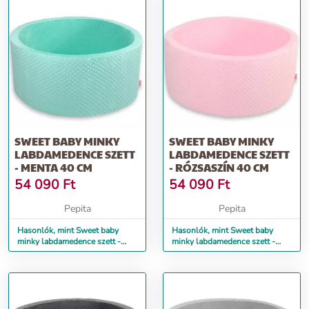
SWEET BABY MINKY
SWEET BABY MINKY
LABDAMEDENCE SZETT
LABDAMEDENCE SZETT
- MENTA 40 CM
- RÓZSASZÍN 40 CM
54 090
Ft
54 090
Ft
Pepita
Pepita
Hasonlók, mint Sweet baby
Hasonlók, mint Sweet baby
minky labdamedence szett -
minky labdamedence szett -
menta 40 cm
rózsaszín 40 cm