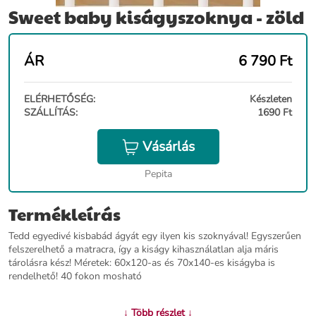
Sweet baby kiságyszoknya - zöld
ÁR
6 790
Ft
ELÉRHETŐSÉG:
Készleten
SZÁLLÍTÁS:
1690 Ft
Vásárlás
Pepita
Termékleírás
Tedd egyedivé kisbabád ágyát egy ilyen kis szoknyával! Egyszerűen
felszerelhető a matracra, így a kiságy kihasználatlan alja máris
tárolásra kész! Méretek: 60x120-as és 70x140-es kiságyba is
rendelhető! 40 fokon mosható
További információ>>
↓ Több részlet ↓