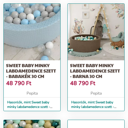
SWEET BABY MINKY
SWEET BABY MINKY
LABDAMEDENCE SZETT
LABDAMEDENCE SZETT
- BABAKÉK 30 CM
- BARNA 30 CM
48 790
Ft
48 790
Ft
Pepita
Pepita
Hasonlók, mint Sweet baby
Hasonlók, mint Sweet baby
minky labdamedence szett -
minky labdamedence szett -
babakék 30 cm
Barna 30 cm