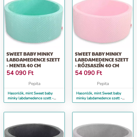
SWEET BABY MINKY
SWEET BABY MINKY
LABDAMEDENCE SZETT
LABDAMEDENCE SZETT
- MENTA 40 CM
- RÓZSASZÍN 40 CM
54 090
Ft
54 090
Ft
Pepita
Pepita
Hasonlók, mint Sweet baby
Hasonlók, mint Sweet baby
minky labdamedence szett -
minky labdamedence szett -
menta 40 cm
rózsaszín 40 cm