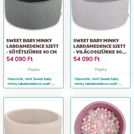
SWEET BABY MINKY
SWEET BABY MINKY
LABDAMEDENCE SZETT
LABDAMEDENCE SZETT
- SÖTÉTSZÜRKE 40 CM
- VILÁGOSSZÜRKE 40
CM
54 090
Ft
54 090
Ft
Pepita
Pepita
Hasonlók, mint Sweet baby
Hasonlók, mint Sweet baby
minky labdamedence szett -
minky labdamedence szett -
Sötétszürke 40 cm
Világosszürke 40 cm