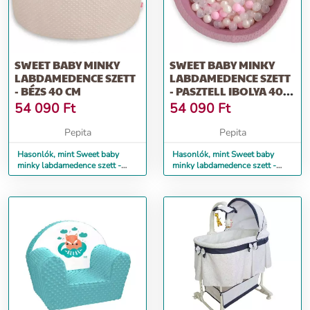
SWEET BABY MINKY
SWEET BABY MINKY
LABDAMEDENCE SZETT
LABDAMEDENCE SZETT
- BÉZS 40 CM
- PASZTELL IBOLYA 40
CM
54 090
Ft
54 090
Ft
Pepita
Pepita
Hasonlók, mint Sweet baby
Hasonlók, mint Sweet baby
minky labdamedence szett -
minky labdamedence szett -
bézs 40 cm
pasztell ibolya 40 cm