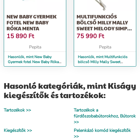
NEW BABY GYERMEK
MULTIFUNKCIÓS
FOTEL NEW BABY
BÖLCSŐ MILLY MALLY
RÓKA MENTA
SWEET MELODY SIMPLE
GRAY
15 890
Ft
75 990
Ft
Pepita
Pepita
Hasonlók, mint New Baby
Hasonlók, mint Multifunkciós
Gyermek fotel New Baby Róka
bölcső Milly Mally Sweet
menta
Melody simple gray
Hasonló kategóriák, mint Kiságy
kiegészítők és tartozékok:
Tartozékok >>
Tartozékok a
fürdőszobabútorokhoz, Bútorok
>>
Kiegészítők >>
Pelenkázó komód kiegészítők
>>