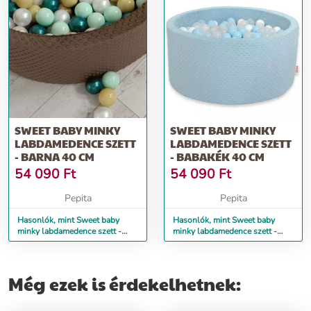
SWEET BABY MINKY
SWEET BABY MINKY
LABDAMEDENCE SZETT
LABDAMEDENCE SZETT
- BARNA 40 CM
- BABAKÉK 40 CM
54 090
Ft
54 090
Ft
Pepita
Pepita
Hasonlók, mint Sweet baby
Hasonlók, mint Sweet baby
minky labdamedence szett -
minky labdamedence szett -
barna 40 cm
babakék 40 cm
Még ezek is érdekelhetnek: