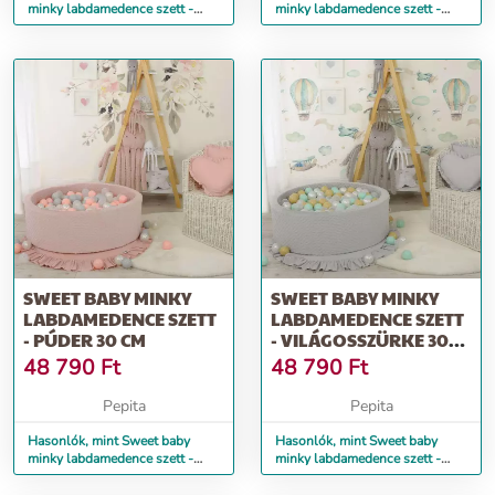
minky labdamedence szett -
minky labdamedence szett -
bézs 30 cm
Sötétszürke 30 cm
SWEET BABY MINKY
SWEET BABY MINKY
LABDAMEDENCE SZETT
LABDAMEDENCE SZETT
- PÚDER 30 CM
- VILÁGOSSZÜRKE 30
CM
48 790
Ft
48 790
Ft
Pepita
Pepita
Hasonlók, mint Sweet baby
Hasonlók, mint Sweet baby
minky labdamedence szett -
minky labdamedence szett -
púder 30 cm
Világosszürke 30 cm