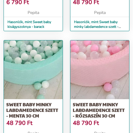
6 790
Ft
48 790
Ft
Pepita
Pepita
Hasonlók, mint Sweet baby
Hasonlók, mint Sweet baby
kiságyszoknya - barack
minky labdamedence szett -
zöld 30 cm
SWEET BABY MINKY
SWEET BABY MINKY
LABDAMEDENCE SZETT
LABDAMEDENCE SZETT
- MENTA 30 CM
- RÓZSASZÍN 30 CM
48 790
Ft
48 790
Ft