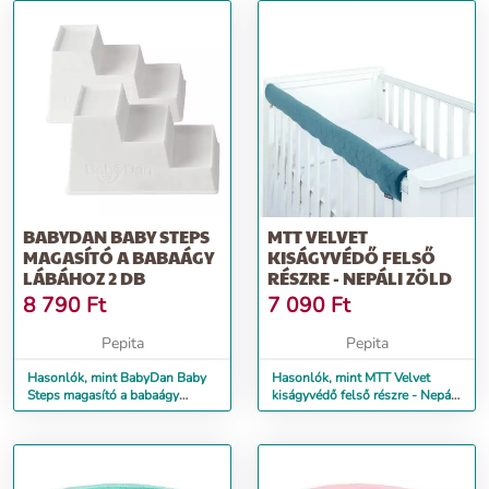
BABYDAN BABY STEPS
MTT VELVET
MAGASÍTÓ A BABAÁGY
KISÁGYVÉDŐ FELSŐ
LÁBÁHOZ 2 DB
RÉSZRE - NEPÁLI ZÖLD
8 790
Ft
7 090
Ft
Pepita
Pepita
Hasonlók, mint BabyDan Baby
Hasonlók, mint MTT Velvet
Steps magasító a babaágy
kiságyvédő felső részre - Nepáli
lábához 2 db
zöld