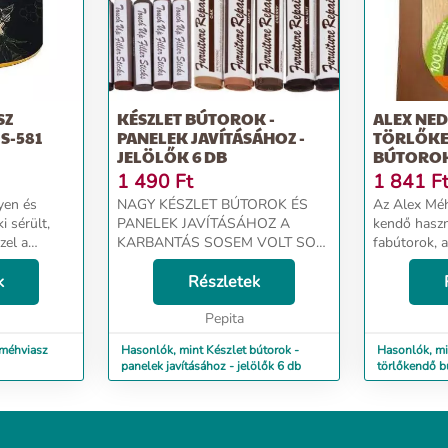
SZ
KÉSZLET BÚTOROK -
ALEX NE
S-581
PANELEK JAVÍTÁSÁHOZ -
TÖRLŐK
JELÖLŐK 6 DB
BÚTOROK
1 490
Ft
1 841
F
yen és
NAGY KÉSZLET BÚTOROK ÉS
Az Alex Méh
i sérült,
PANELEK JAVÍTÁSÁHOZ A
kendő haszn
zel a
KARBANTÁS SOSEM VOLT SO
fabútorok, a
ra
EGYSZERŰ - a kisebb sérülések,
fa képkeretek t
ja
k
karcolások a felületen mostantól
Részletek
re a megunt
könnyen javíthatók bútorjavító
behat...
készletünkkel. A javítás úgy tört...
Pepita
 méhviasz
Hasonlók, mint Készlet bútorok -
Hasonlók, m
panelek javításához - jelölők 6 db
törlőkendő b