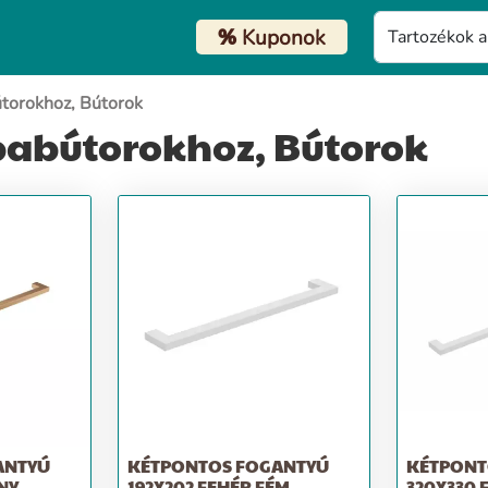
%
Kuponok
útorokhoz, Bútorok
babútorokhoz, Bútorok
ANTYÚ
KÉTPONTOS FOGANTYÚ
KÉTPONT
NY
192X202 FEHÉR FÉM
320X330 