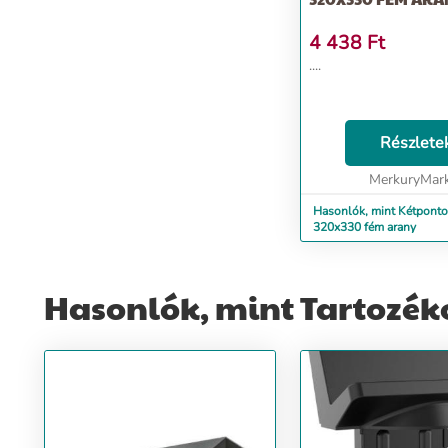
4 438
Ft
....
Részlete
MerkuryMar
Hasonlók, mint Kétponto
320x330 fém arany
Hasonlók, mint Tartozék