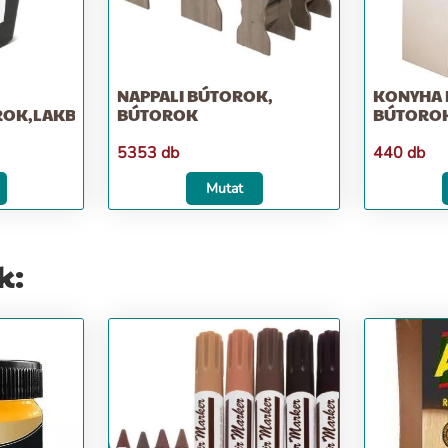
NAPPALI BÚTOROK,
KONYHA 
OK,LAKBERENDEZÉS
BÚTOROK
BÚTORO
5353 db
440 db
Mutat
k: