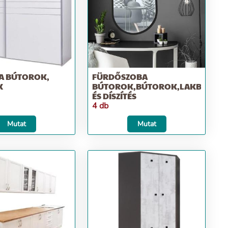
A BÚTOROK,
FÜRDŐSZOBA
K
BÚTOROK,BÚTOROK,LAKBEREND
ÉS DÍSZÍTÉS
4 db
Mutat
Mutat