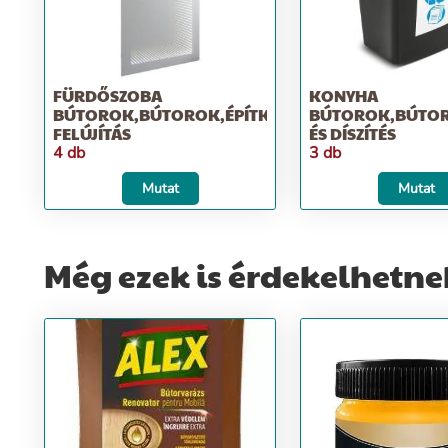
FÜRDŐSZOBA
KONYHA
BÚTOROK,BÚTOROK,ÉPÍTKEZÉS;
BÚTOROK,BÚTOR
FELÚJÍTÁS
ÉS DÍSZÍTÉS
4 db
3 db
Mutat
Mutat
Még ezek is érdekelhetne