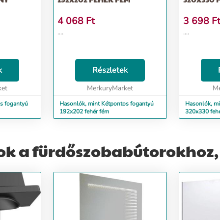
4 068
Ft
3 698
F
....
....
k
Részletek
ket
MerkuryMarket
Me
s fogantyú
Hasonlók, mint Kétpontos fogantyú
Hasonlók, mi
192x202 fehér fém
320x330 feh
ok a fürdőszobabútorokhoz,