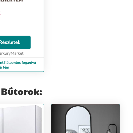
t
Részletek
rkuryMarket
nt Kétpontos fogantyú
ér fém
 Bútorok: