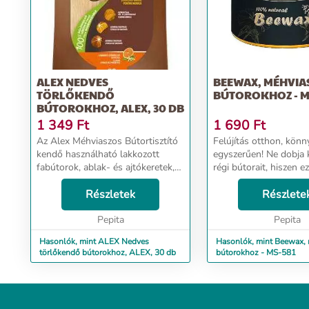
ALEX NEDVES
BEEWAX, MÉHVIA
TÖRLŐKENDŐ
BÚTOROKHOZ - M
BÚTOROKHOZ, ALEX, 30 DB
1 349
Ft
1 690
Ft
Az Alex Méhviaszos Bútortisztító
Felújítás otthon, könn
kendő használható lakkozott
egyszerűen! Ne dobja k
fabútorok, ablak- és ajtókeretek,
régi bútorait, hiszen ez
fa képkeretek tisztítására. -nyom
készítménnyel most új
nélkül szárad Itt megtekinthető és
Részletek
ragyogóvá varázsolhat
Részlete
letölthető a biztonsági adatla...
őket. Keltse újra élet
Pepita
bútorokat! A méhviasz 
Pepita
Hasonlók, mint ALEX Nedves
Hasonlók, mint Beewax,
törlőkendő bútorokhoz, ALEX, 30 db
bútorokhoz - MS-581