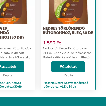
DVES
NEDVES TÖRLŐKENDŐ
ENDŐ
BÚTOROKHOZ, ALEX, 30 DB
HOZ (30 DB)
t
1 590
Ft
viaszos Bútortisztító
Nedves törlőkendő bútorokhoz,
álható lakkozott
ALEX, 30 db Az Alex Méhviaszos
blak- és ajtókeretek,
Bútortisztító kendő használható
isztítására. -nyom
lakkozott fabútorok, ablak- és
Részletek
nélkül szárad ...
ajtókeretek, fa képkeretek
Részletek
tisztítására. - eltávolítja az
Pepita
ujjlenyomatokat -...
Pepita
int ALEX Nedves
Hasonlók, mint Nedves törlőkendő
útorokhoz (30 db)
bútorokhoz, ALEX, 30 db