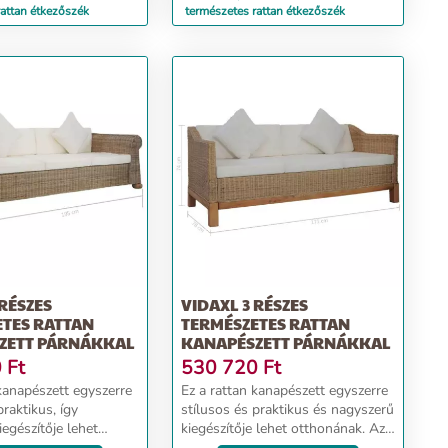
rattan étkezőszék
természetes rattan étkezőszék
 RÉSZES
VIDAXL 3 RÉSZES
ETES RATTAN
TERMÉSZETES RATTAN
ZETT PÁRNÁKKAL
KANAPÉSZETT PÁRNÁKKAL
0
Ft
530 720
Ft
 kanapészett egyszerre
Ez a rattan kanapészett egyszerre
praktikus, így
stílusos és praktikus és nagyszerű
egészítője lehet
kiegészítője lehet otthonának. Az
 A valódi rattan
eredeti rattananyagnak