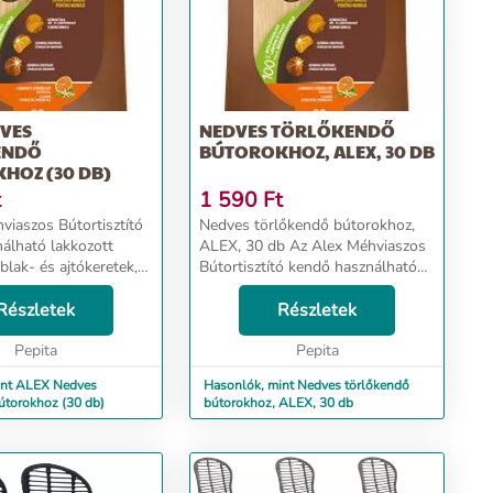
DVES
NEDVES TÖRLŐKENDŐ
ENDŐ
BÚTOROKHOZ, ALEX, 30 DB
HOZ (30 DB)
t
1 590
Ft
viaszos Bútortisztító
Nedves törlőkendő bútorokhoz,
álható lakkozott
ALEX, 30 db Az Alex Méhviaszos
blak- és ajtókeretek,
Bútortisztító kendő használható
isztítására. -nyom
lakkozott fabútorok, ablak- és
Részletek
nélkül szárad ...
ajtókeretek, fa képkeretek
Részletek
tisztítására. - eltávolítja az
Pepita
ujjlenyomatokat -...
Pepita
int ALEX Nedves
Hasonlók, mint Nedves törlőkendő
útorokhoz (30 db)
bútorokhoz, ALEX, 30 db