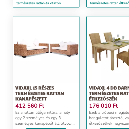
természetes rattan és vászon
természetes rattan étkez
étkezőszék párnával
VIDAXL 15 RÉSZES
VIDAXL 4 DB BAR
TERMÉSZETES RATTAN
TERMÉSZETES RA
KANAPÉSZETT
ÉTKEZŐSZÉK
412 560
Ft
176 010
Ft
Ez a rattan ülőgarnitúra, amely
Ezek a trópusi megjel
egy 2 személyes és egy 3
hangulatot árasztó, va
személyes kanapéból áll, ötvözi a
étkezőszékek nagysze
stílust és a funkcionalitást, és
kiegészítői lehetnek o