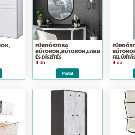
ROK,
FÜRDŐSZOBA
FÜRDŐS
BÚTOROK,BÚTOROK,LAKBERENDEZÉS
BÚTOROK
ÉS DÍSZÍTÉS
FELÚJÍTÁ
4 db
4 db
Mutat