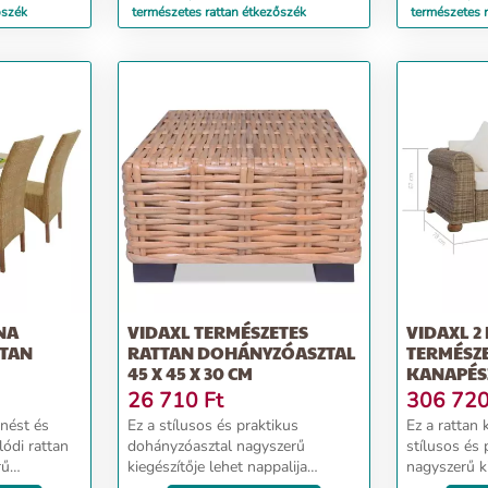
őszék
természetes rattan étkezőszék
természetes 
NA
VIDAXL TERMÉSZETES
VIDAXL 2
TTAN
RATTAN DOHÁNYZÓASZTAL
TERMÉSZ
45 X 45 X 30 CM
KANAPÉS
26 710
Ft
306 72
enést és
Ez a stílusos és praktikus
Ez a rattan
lódi rattan
dohányzóasztal nagyszerű
stílusos és 
rű
kiegészítője lehet nappalija
nagyszerű ki
tthona
berendezésének! A
otthonának.