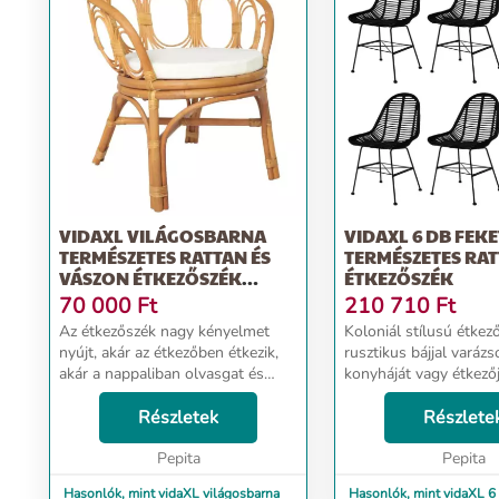
VIDAXL VILÁGOSBARNA
VIDAXL 6 DB FEKE
TERMÉSZETES RATTAN ÉS
TERMÉSZETES RA
VÁSZON ÉTKEZŐSZÉK
ÉTKEZŐSZÉK
PÁRNÁVAL
70 000
Ft
210 710
Ft
Az étkezőszék nagy kényelmet
Koloniál stílusú étkez
nyújt, akár az étkezőben étkezik,
rusztikus bájjal varázso
akár a nappaliban olvasgat és
konyháját vagy étkezőj
pihen. A szék természetes
ülőalkalmatosság vas
rattanból készült, így tartós és
Részletek
elköltéséhez vagy pih
Részlete
könnyen tisztítható. A puha párna
olvasáshoz is. Ezek az
optimális kény...
Pepita
étkezőszékek ergonom.
Pepita
Hasonlók, mint vidaXL világosbarna
Hasonlók, mint vidaXL 6 