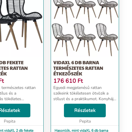
 DB FEKETE
VIDAXL 6 DB BARNA
ETES RATTAN
TERMÉSZETES RATTAN
ZÉK
ÉTKEZŐSZÉK
Ft
176 610
Ft
, természetes rattan
Egyedi megjelenésű rattan
tílus és a
székeink tökéletesen ötvözik a
ás tökéletes
stílust és a praktikumot. Konyhája
 vagy
vagy nappalija fénypontjai
n szemet
Részletek
lesznek! A természetes rattanból
Részletek
etőek lesznek! A
készült ülőrésznek és háttámlának
 rattan ülő- és
Pepita
köszönhetően a...
Pepita
k...
nt vidaXL 2 db fekete
Hasonlók, mint vidaXL 6 db barna