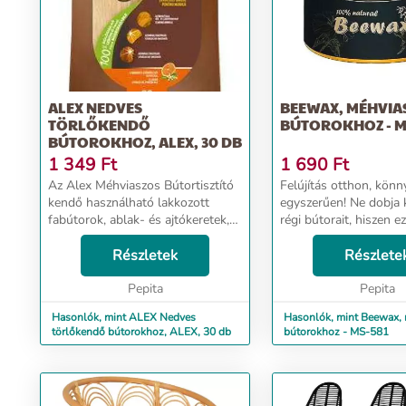
ALEX NEDVES
BEEWAX, MÉHVIA
TÖRLŐKENDŐ
BÚTOROKHOZ - M
BÚTOROKHOZ, ALEX, 30 DB
1 349
Ft
1 690
Ft
Az Alex Méhviaszos Bútortisztító
Felújítás otthon, könn
kendő használható lakkozott
egyszerűen! Ne dobja k
fabútorok, ablak- és ajtókeretek,
régi bútorait, hiszen ez
fa képkeretek tisztítására. -nyom
készítménnyel most új
nélkül szárad Itt megtekinthető és
Részletek
ragyogóvá varázsolhat
Részlete
letölthető a biztonsági adatla...
őket. Keltse újra élet
Pepita
bútorokat! A méhviasz 
Pepita
Hasonlók, mint ALEX Nedves
Hasonlók, mint Beewax,
törlőkendő bútorokhoz, ALEX, 30 db
bútorokhoz - MS-581