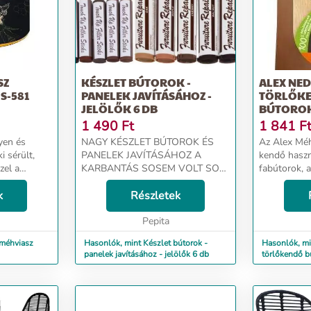
SZ
KÉSZLET BÚTOROK -
ALEX NE
S-581
PANELEK JAVÍTÁSÁHOZ -
TÖRLŐK
JELÖLŐK 6 DB
BÚTOROK
1 490
Ft
1 841
F
yen és
NAGY KÉSZLET BÚTOROK ÉS
Az Alex Méh
i sérült,
PANELEK JAVÍTÁSÁHOZ A
kendő haszn
zel a
KARBANTÁS SOSEM VOLT SO
fabútorok, a
ra
EGYSZERŰ - a kisebb sérülések,
fa képkeretek t
ja
k
karcolások a felületen mostantól
Részletek
re a megunt
könnyen javíthatók bútorjavító
behat...
készletünkkel. A javítás úgy tört...
Pepita
 méhviasz
Hasonlók, mint Készlet bútorok -
Hasonlók, m
panelek javításához - jelölők 6 db
törlőkendő b