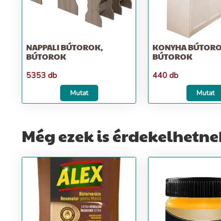
NAPPALI BÚTOROK,
KONYHA BÚTORO
BÚTOROK
BÚTOROK
5353 db
440 db
Mutat
Mutat
Még ezek is érdekelhetne