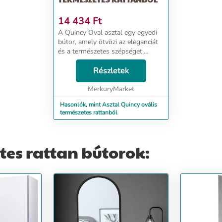
14 434
Ft
A Quincy Oval asztal egy egyedi
bútor, amely ötvözi az eleganciát
és a természetes szépséget.
Természetes rattanból kézzel
készített - nem csak tartós, hanem
Részletek
könnyű és környezetbarát is. Az
edzett üve...
MerkuryMarket
Hasonlók, mint Asztal Quincy ovális
természetes rattanból
es rattan bútorok: