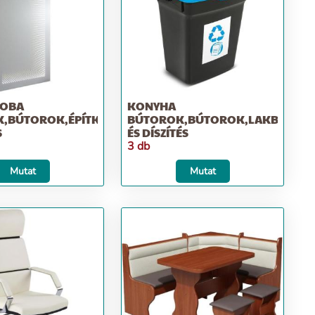
ZOBA
KONYHA
,BÚTOROK,ÉPÍTKEZÉS;
BÚTOROK,BÚTOROK,LAKBEREND
S
ÉS DÍSZÍTÉS
3 db
Mutat
Mutat