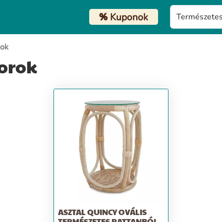
%
Kuponok
rok
torok
ASZTAL QUINCY OVÁLIS
TERMÉSZETES RATTANBÓL