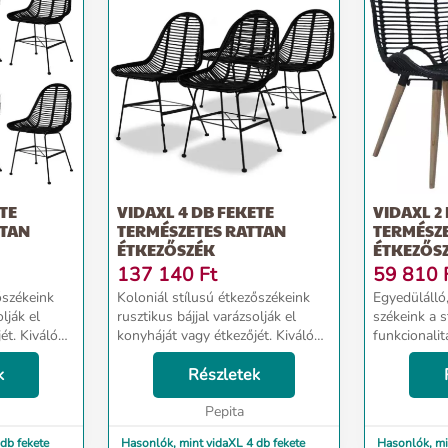
TE
VIDAXL 4 DB FEKETE
VIDAXL 2
TTAN
TERMÉSZETES RATTAN
TERMÉSZ
ÉTKEZŐSZÉK
ÉTKEZŐS
137 140
Ft
59 810
őszékeink
Koloniál stílusú étkezőszékeink
Egyedülálló
lják el
rusztikus bájjal varázsolják el
székeink a s
ét. Kiváló
konyháját vagy étkezőjét. Kiváló
funkcionalit
árnapi ebéd
ülőalkalmatosság vasárnapi ebéd
kombinációja. Konyhájában
entető
k
elköltéséhez vagy pihentető
Részletek
nappalijába
olvasáshoz is. Ezek az
gyönyörködt
..
étkezőszékek ergonom...
Pepita
természetes
háttámlának 
db fekete
Hasonlók, mint vidaXL 4 db fekete
Hasonlók, mi