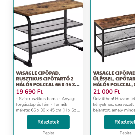
VASAGLE CIPŐPAD,
VASAGLE CIPŐPA
RUSZTIKUS CIPŐTARTÓ 2
ÜLÉSSEL, CIPŐTA
HÁLÓS POLCCAL 66 X 45 X
HÁLÓS POLCCAL, 8
30 CM
44,5 CM
19 690
Ft
21 000
Ft
- Szín: rusztikus barna - Anyag:
Üdv itthon! Hozzon létre egy
forgácslap és fém - Termék
kényelmes, szervezett 
mérete: 66 x 30 x 45 cm (H x Sz x
bejáratot, amely mind
M) - Termék súlya: 5 kg - Max.
köszönti Önt ezzel a 
Teherbírás: 90 kg GYÖNYÖRÛ
Részletek
...
Részlete
ÍVEK: Ez a cipőpad rusz...
Pepita
Pepita