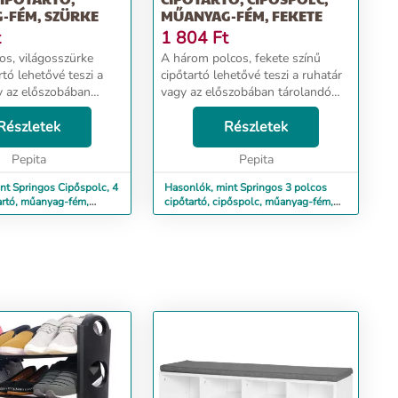
-FÉM, SZÜRKE
MŰANYAG-FÉM, FEKETE
t
1 804
Ft
os, világosszürke
A három polcos, fekete színű
rtó lehetővé teszi a
cipőtartó lehetővé teszi a ruhatár
y az előszobában
vagy az előszobában tárolandó
ipők megfelelő
cipők megfelelő elrendezését.
. Viszonylag kis
Részletek
Viszonylag kis helyen tárolhatja a
Részletek
haja a cipőket,
cipőket, ruhákat. A polc stabil
lc stabil szer...
Pepita
szerkezet...
Pepita
nt Springos Cipőspolc, 4
Hasonlók, mint Springos 3 polcos
artó, műanyag-fém,
cipőtartó, cipőspolc, műanyag-fém,
fekete