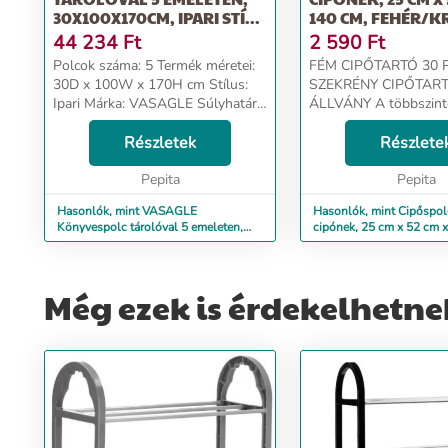
30X100X170CM, IPARI STÍ...
140 CM, FEHÉR/
44 234
Ft
2 590
Ft
Polcok száma: 5 Termék méretei:
FÉM CIPŐTARTÓ 30 
30D x 100W x 170H cm Stílus:
SZEKRÉNY CIPŐTAR
Ipari Márka: VASAGLE Súlyhatár
ÁLLVÁNY A többszintes cipőpolc
50 kg A cikkről Több rekesz, több
nagyon könnyű és stabi
tárolóhely: Ez a tágas, 30 x 100 x
Részletek
céghez, üzlethez, irod
Részlete
170 cm-es könyvespolc 10 nyitott
otthonra. Akár 30 pár 
rek...
Pepita
Pepita
Hasonlók, mint VASAGLE
Hasonlók, mint Cipőspolc
Könyvespolc tárolóval 5 emeleten,
cipónek, 25 cm x 52 cm 
30x100x170cm, ipari stí...
fehér/króm
Még ezek is érdekelhetne