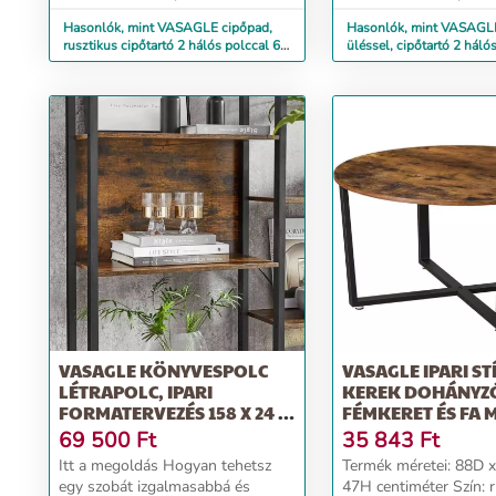
Hasonlók, mint VASAGLE cipőpad,
Hasonlók, mint VASAGL
rusztikus cipőtartó 2 hálós polccal 66
üléssel, cipőtartó 2 háló
x 45 x 30 cm
x 30 x 44,5 cm
VASAGLE KÖNYVESPOLC
VASAGLE IPARI ST
LÉTRAPOLC, IPARI
KEREK DOHÁNYZÓ
FORMATERVEZÉS 158 X 24 X
FÉMKERET ÉS FA 
166...
69 500
Ft
35 843
Ft
Itt a megoldás Hogyan tehetsz
Termék méretei: 88D 
egy szobát izgalmasabbá és
47H centiméter Szín: r