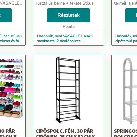
a: VASAGLE
rusztikus barna + fekete Stílus:
termék aján
 Hordozható
ipari Alapanyag: Ötvözött acél A
Kabátok, ka
rátait egy
k
cikkről Nagy íróasztal: A 138 x
Részletek
Termék mére
a
138 cm-es íróasztallal ellátott L
177H centiméter A cikk
alakú í...
Pepita
ben. [3 az 1-
Ipari stílusú
Hasonlók, mint VASAGLE L alakú
Hasonlók, m
mkeret és fa
sarokasztal 2 tárolópolccal,
cipőtároló pa
138x138x75cm, ipari,...
32x70x177cm, 
30 PÁR
CIPŐSPOLC, FÉM, 30 PÁR
SPRINGOS
52 CM X
CIPÓNEK, 25 CM X 52 CM X
POLCOS 