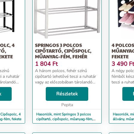
OLC, 4
SPRINGOS 3 POLCOS
4 POLCOS
TÓ,
CIPŐTARTÓ, CIPŐSPOLC,
MŰANYAG
EKETE
MŰANYAG-FÉM, FEHÉR
FEKETE
1 804
Ft
3 490
F
színű
A három polcos, fehér színű
A négy polc
i a ruhatár
cipőtartó lehetővé teszi a ruhatár
fémből készü
tárolandó
vagy az előszobában tárolandó
teszi a ruha
ezését.
cipők megfelelő elrendezését.
előszobában
tárolhatja a
k
Viszonylag kis helyen tárolhatja a
Részletek
megfelelő e
c stabil
cipőket, ruhákat. A polc stabil
Viszonylag k
szerkezete...
Pepita
cipőket. A po
 Cipőspolc, 4
Hasonlók, mint Springos 3 polcos
Hasonlók, mi
g-fém, fekete
cipőtartó, cipőspolc, műanyag-fém,
állvány, műa
fehér
fekete