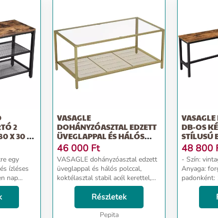
D
VASAGLE
VASAGLE 
RTÓ 2
DOHÁNYZÓASZTAL EDZETT
DB-OS KÉ
0 X 30 X
ÜVEGLAPPAL ÉS HÁLÓS
STÍLUSÚ 
POLCCAL, 106 X...
46 000
Ft
48 800
VASAGLE dohányzóasztal edzett
- Szín: vinta
és ízléses
üveglappal és hálós polccal,
Anyaga: forgács
en nap
koktélasztal stabil acél kerettel,
padonként: 
cipőpaddal.
nappaliba, arany színben - Szín:
x Sz x M) - Az ülés méretei: 108 x
k
Arany, Átlátszó - Anyag: Acél,
Részletek
32,5 x 15 cm (H
Edzett üveg - Termék mérete: 106
13,4 kg
x 4...
Pepita