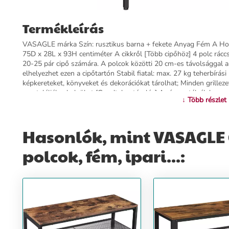
Termékleírás
VASAGLE márka Szín: rusztikus barna + fekete Anyag Fém A Hol 
75D x 28L x 93H centiméter A cikkről [Több cipőhöz] 4 polc ráccs
20-25 pár cipő számára. A polcok közötti 20 cm-es távolsággal a
elhelyezhet ezen a cipőtartón Stabil fiatal: max. 27 kg teherbírá
képkereteket, könyveket és dekorációkat tárolhat; Minden grillezett 
megtalálják a helyüket [Gondtalan tárolás] A rácsos tálcák lapos
↓ Több részlet
csavarokkal különböző lyukakhoz rögzítik. A megemelt hátsó él m
gyönyörű] Ez a polc fából és acélforgácsból készült, robusztus és
polc van ráccsal, hanem egy vintage barna felső lemez is [Amit ka
Hasonlók, mint VASAGLE Ci
világos utasítások, amelyek megszabadítják a folyosót a káosztól, 
polcok, fém, ipari...:
További információ>>