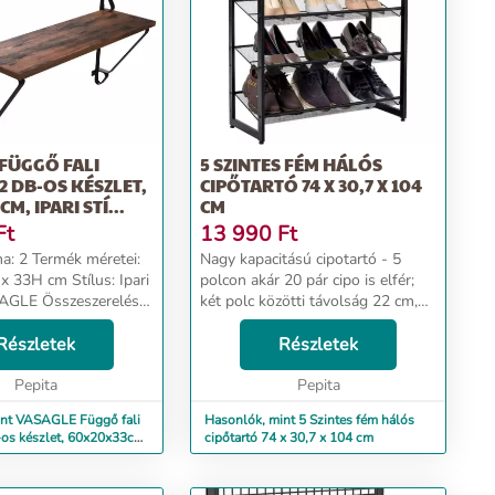
FÜGGŐ FALI
5 SZINTES FÉM HÁLÓS
2 DB-OS KÉSZLET,
CIPŐTARTÓ 74 X 30,7 X 104
M, IPARI STÍ...
CM
Ft
13 990
Ft
a: 2 Termék méretei:
Nagy kapacitású cipotartó - 5
 33H cm Stílus: Ipari
polcon akár 20 pár cipo is elfér;
AGLE Összeszerelés
két polc közötti távolság 22 cm,
cikkről
ideális csizma, magassarkú cipo
ELY: Ezekkel a fali
Részletek
vagy cipo számára Állítható
Részletek
 üres falat
szögek - beépített fém drótháló
hellyé al...
Pepita
polcok lap...
Pepita
int VASAGLE Függő fali
Hasonlók, mint 5 Szintes fém hálós
-os készlet, 60x20x33cm,
cipőtartó 74 x 30,7 x 104 cm