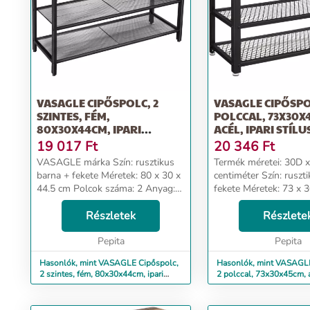
VASAGLE CIPŐSPOLC, 2
VASAGLE CIPŐSPO
SZINTES, FÉM,
POLCCAL, 73X30X
80X30X44CM, IPARI
ACÉL, IPARI STÍLU
STÍLUSÚ, RUS...
19 017
Ft
20 346
Ft
VASAGLE márka Szín: rusztikus
Termék méretei: 30D 
barna + fekete Méretek: 80 x 30 x
centiméter Szín: ruszt
44.5 cm Polcok száma: 2 Anyag:
fekete Méretek: 73 x 
Feldolgozott fa, Acél Rusztikus
Ötvözött acél bútorfel
stílus A cikkről Hármas bónusz:
Részletek
Anyaga: Forgácslemez,
Részlete
Kapsz egy elegáns rusztikus barna
anyaga Acélötvözet Ru
felül...
Pepita
stílus Cikk...
Pepita
Hasonlók, mint VASAGLE Cipőspolc,
Hasonlók, mint VASAGL
2 szintes, fém, 80x30x44cm, ipari
2 polccal, 73x30x45cm, ac
stílusú, rus...
stílusú, rus...