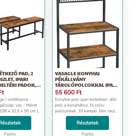
ÉTKEZŐ PAD, 2
VASAGLE KONYHAI
SZLET, IPARI
PÉKÁLLVÁNY
BELTÉRI PADOK,...
TÁROLÓPOLCOKKAL IPARI
KIVITELBEN 84 X...
Ft
55 600
Ft
ge / sötétbarna -
Konyhai polc ipari kivitelben, álló
lap, vas - Méret
polc a konyhához, fa színu
108 x 32,5 x 50 cm (H
polcszintek, 10 kampó, fém rácsos
polc, mikrohullámú sütohöz,
 x Sz x M) - Súly:
Részletek
edények, 84 x 40 x 170 cm, szüret,
Részletek
 Szállítási te...
sötétbarna - Szín: sötétbarna ...
Pepita
Pepita