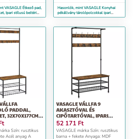
int VASAGLE Étkező pad,
Hasonlók, mint VASAGLE Konyhai
t, Ipari stílusú beltéri
pékállvány tárolópolcokkal ipari
kivitelben 84 x...
VÁLLFA
VASAGLE VÁLLFA 9
OLÓ PADDAL,
AKASZTÓVAL ÉS
ET, 32X70X177CM,
CIPŐTARTÓVAL, IPARI
STÍLUS, ACÉL K...
Ft
52 171
Ft
rka Szín: rusztikus
VASAGLE márka Szín: rusztikus
ete Acél anyag A
barna + fekete Anyaga: MDF