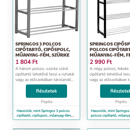
SPRINGOS 3 POLCOS
SPRINGOS CIPŐSP
CIPŐTARTÓ, CIPŐSPOLC,
POLCOS CIPŐTAR
MŰANYAG-FÉM, SZÜRKE
MŰANYAG-FÉM, F
1 804
Ft
2 990
Ft
A három polcos, szürke színű
A négy polcos, fekete 
cipőtartó lehetővé teszi a ruhatár
cipőtartó lehetővé tesz
vagy az előszobában tárolandó
vagy az előszobában 
cipők megfelelő elrendezését.
cipők megfelelő elrend
Viszonylag kis helyen tárolhatja a
Részletek
Viszonylag kis helyen 
Részlete
cipőket, ruhákat. A polc stabil
cipőket, ruhákat. A pol
szerkezet...
Pepita
szerkezete...
Pepita
Hasonlók, mint Springos 3 polcos
Hasonlók, mint Springos
cipőtartó, cipőspolc, műanyag-fém,
polcos cipőtartó, műanya
szürke