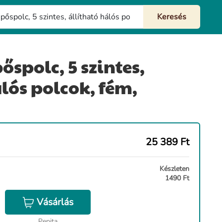
spolc, 5 szintes,
lós polcok, fém,
25 389
Ft
Készleten
1490 Ft
Vásárlás
Pepita