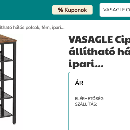
%
Kuponok
ható hálós polcok, fém, ipari...
VASAGLE Cipő
állítható há
ipari...
ÁR
ELÉRHETŐSÉG:
SZÁLLÍTÁS: