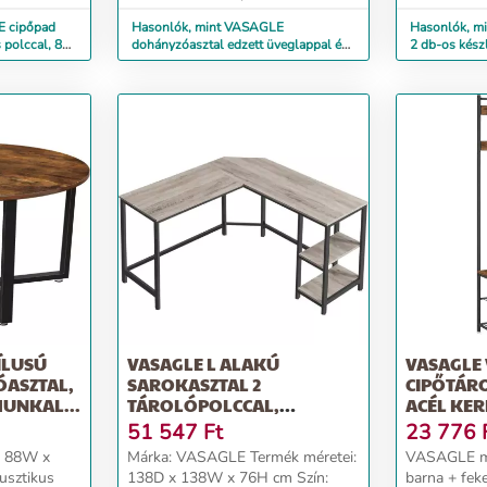
E cipőpad
Hasonlók, mint VASAGLE
Hasonlók, m
s polccal, 80
dohányzóasztal edzett üveglappal és
2 db-os készle
hálós polccal, 106 x...
padok,...
ÍLUSÚ
VASAGLE L ALAKÚ
VASAGLE 
ASZTAL,
SAROKASZTAL 2
CIPŐTÁR
MUNKAL...
TÁROLÓPOLCCAL,
ACÉL KER
138X138X75CM, IPARI,...
IPARI,...
51 547
Ft
23 776
x 88W x
Márka: VASAGLE Termék méretei:
VASAGLE má
usztikus
138D x 138W x 76H cm Szín:
barna + fek