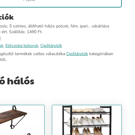
ciók
, 5 szintes, állítható hálós polcok, fém, ipari... vásárlása
ért. Szállítás: 1490 Ft.
E
ok
,
Előszoba bútorok
,
Cipőtárolók
egészítő termékek széles választéka
Cipőtárolók
kategóriában
ól.
tó hálós