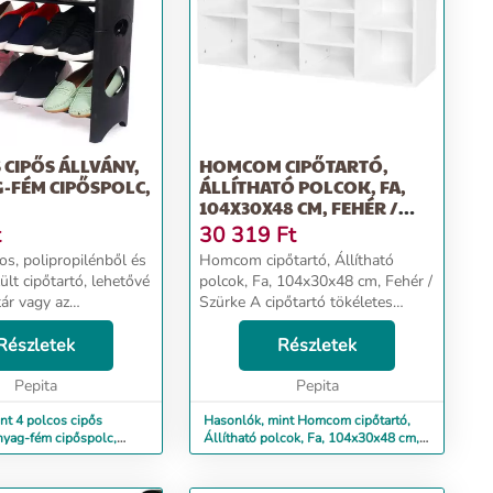
 CIPŐS ÁLLVÁNY,
HOMCOM CIPŐTARTÓ,
-FÉM CIPŐSPOLC,
ÁLLÍTHATÓ POLCOK, FA,
104X30X48 CM, FEHÉR /
SZÜRKE
t
30 319
Ft
os, polipropilénből és
Homcom cipőtartó, Állítható
lt cipőtartó, lehetővé
polcok, Fa, 104x30x48 cm, Fehér /
tár vagy az
Szürke A cipőtartó tökéletes
 tárolandó cipők
bármely házba való belépéshez.
lrendezését.
Részletek
Modern kialakítású, legfeljebb 10
Részletek
is helyen tárolhatja a
pár cipőt tartalmazó tárolóhely és
lc stab...
Pepita
állíth...
Pepita
nt 4 polcos cipős
Hasonlók, mint Homcom cipőtartó,
nyag-fém cipőspolc,
Állítható polcok, Fa, 104x30x48 cm,
Fehér / Szürke