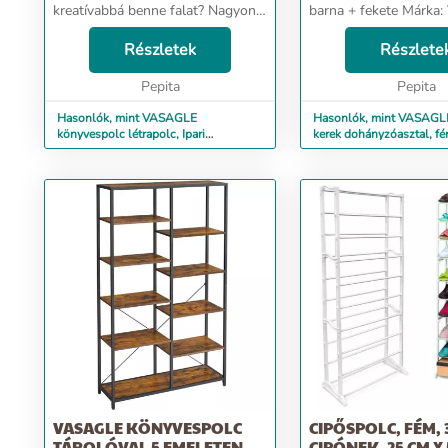
kreatívabbá benne falat? Nagyon
barna + fekete Márk
könnyen! Egy vintage polccal, ami
Különleges jellemző:
Részletek
minden, csak nem unalmas. ...
A cikkről Hívja meg ba
Részlete
szórakoztató délutánr
Pepita
társasjátékokkal vag...
Pepita
Hasonlók, mint VASAGLE
Hasonlók, mint VASAGLE 
könyvespolc létrapolc, Ipari
kerek dohányzóasztal, fé
formatervezés 158 x 24 x 166...
munkal...
VASAGLE KÖNYVESPOLC
CIPŐSPOLC, FÉM, 
TÁROLÓVAL 5 EMELETEN,
CIPÓNEK, 25 CM X 