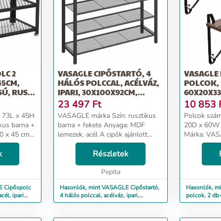
LC 2
VASAGLE CIPŐSTARTÓ, 4
VASAGLE 
45CM,
HÁLÓS POLCCAL, ACÉLVÁZ,
POLCOK, 
SÚ, RUS...
IPARI, 30X100X92CM,...
60X20X33C
23 497
Ft
10 853
x 73L x 45H
VASAGLE márka Szín: rusztikus
Polcok szám
ikus barna +
barna + fekete Anyaga: MDF
20D x 60W x
30 x 45 cm
lemezek, acél A cipők ajánlott
Márka: VAS
ület
felhasználása Termék méretei:
szükséges: Igen A 
 acél Keret
k
30D x 100L x 92,5H centiméter A
Részletek
MAXIMÁLIS H
sztikus
cikkről Triple-Boon: Kapsz egy
polcokkal az
polcot gyönyörűen...
Pepita
fantasztikus 
E Cipőspolc
Hasonlók, mint VASAGLE Cipőstartó,
Hasonlók, m
él, ipari
4 hálós polccal, acélváz, ipari,
polcok, 2 db
30x100x92cm,...
ipari stí...