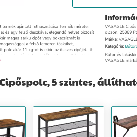
Informá
termék ajánlott felhasználása Termék méretei:
VASAGLE Cipőspolc
al és egy felső deszkával elegendő helyet biztosít
olcsón, 25389 Ft-
kár magas sarkú cipőt vagy bokacsizmát is
Márka:
VASAGL
si magassággal a felső lemezen táskákat,
Kategória:
Bútor
polc akár 11 kg-ot is elbír, az összes cipőjét. Itt
Bútor és lakáski
ak vagy ferdén helyezhetők el, ha mindkét oldalon
 ↓
VASAGLE márkát
iatt a falat nem szennyezi cipő [Robusztus és
 stabil szerkezetű. Az álló polcon nemcsak 4 fekete
psz] 5 szintes cipőpolc, megjelölt darabok és
pőspolc, 5 szintes, állítha
és jó polcot biztosítanak cipőinek.