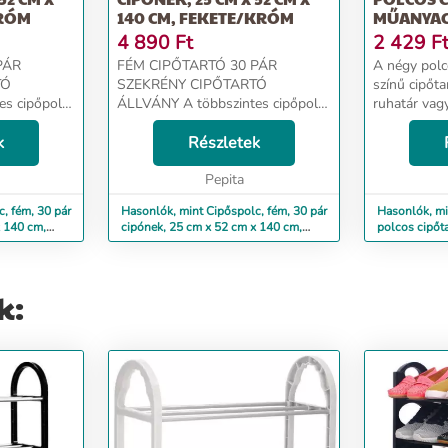
KRÓM
140 CM, FEKETE/KRÓM
MŰANYAG
4 890
Ft
2 429
F
PÁR
FÉM CIPŐTARTÓ 30 PÁR
A négy polc
TÓ
SZEKRÉNY CIPŐTARTÓ
színű cipőta
ÁLLVÁNY A többszintes cipőpolc
ruhatár vag
l. Ideális a
nagyon könnyű és stabil. Ideális a
tárolandó c
ába és
k
céghez, üzlethez, irodába és
Részletek
elrendezését
cipő
otthonra. Akár 30 pár cipő
helyen tárol
tárolására is alkalmas. Kialakítás...
Pepita
tárolására is alkalmas. Kialakítás...
ruhákat. A po
, fém, 30 pár
Hasonlók, mint Cipőspolc, fém, 30 pár
Hasonlók, mi
x 140 cm,
cipónek, 25 cm x 52 cm x 140 cm,
polcos cipőt
fekete/króm
szürke
k: