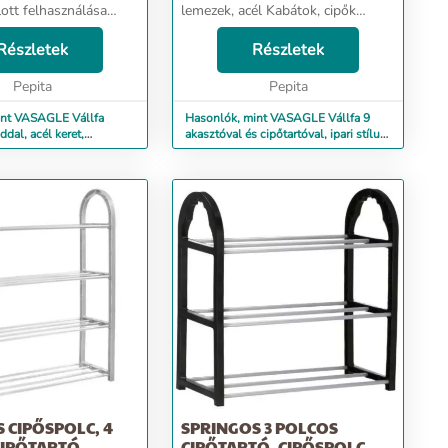
lott felhasználása
lemezek, acél Kabátok, cipők
bátok, kalapok, cipők
ajánlott felhasználása Telepítés
tei: 32D x 70L x
Részletek
típusa Önálló A cikkről
Részletek
ről 3 az 1-
Üdvözöljük itthon: Távolítsa el a
ben...
Pepita
rendetlenséget a foly...
Pepita
int VASAGLE Vállfa
Hasonlók, mint VASAGLE Vállfa 9
ddal, acél keret,
akasztóval és cipőtartóval, ipari stílus,
ipari,...
acél k...
 CIPŐSPOLC, 4
SPRINGOS 3 POLCOS
CIPŐTARTÓ,
CIPŐTARTÓ, CIPŐSPOLC,