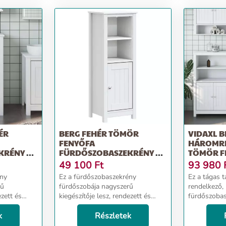
ÉR
BERG FEHÉR TÖMÖR
VIDAXL B
FENYŐFA
HÁROMRÉ
KRÉNY 40
FÜRDŐSZOBASZEKRÉNY 40
TÖMÖR F
X 34 X 110 CM
FÜRDŐSZ
49 100
Ft
93 980
GARNITÚ
ény
Ez a fürdőszobaszekrény
Ez a tágas t
rű
fürdőszobája nagyszerű
rendelkező, 
ezett és
kiegészítője lesz, rendezett és
fürdőszobas
t
lenyűgöző megjelenést
fürdőszobáj
ör fenyőfa:
k
kölcsönözve neki! Tömör fenyőfa:
Részletek
kiegészítője
gyönyörű
A tömör fenyőfa egy gyönyörű
lenyűgöző m