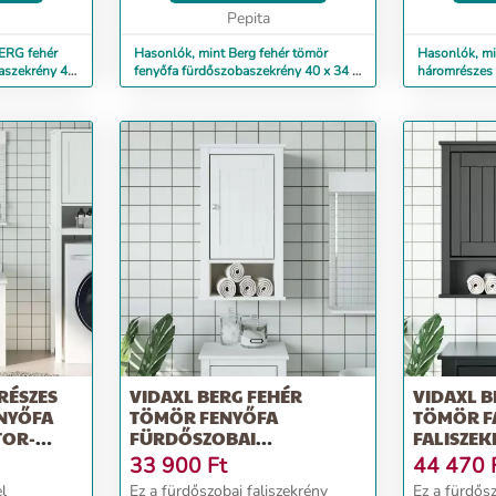
fenyőfa
természetes anyag. A fenyőfa
Pepita
kölcsönözve
erezete ...
A tömör feny
ERG fehér
Hasonlók, mint Berg fehér tömör
Hasonlók, m
aszekrény 40
fenyőfa fürdőszobaszekrény 40 x 34 x
háromrészes 
110 cm
fürdőszobabú
RÉSZES
VIDAXL BERG FEHÉR
VIDAXL B
NYŐFA
TÖMÖR FENYŐFA
TÖMÖR F
OR-
FÜRDŐSZOBAI
FALISZEK
FALISZEKRÉNY 40X27X71,5
CM
33 900
Ft
44 470
CM
l
Ez a fürdőszobai faliszekrény
Ez a fürdősz