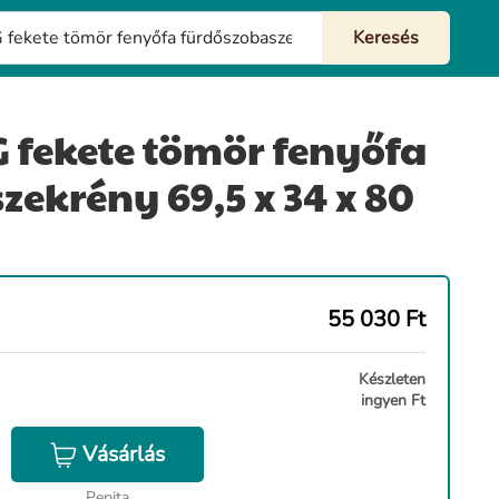
 fekete tömör fenyőfa
zekrény 69,5 x 34 x 80
55 030
Ft
Készleten
ingyen Ft
Vásárlás
Pepita