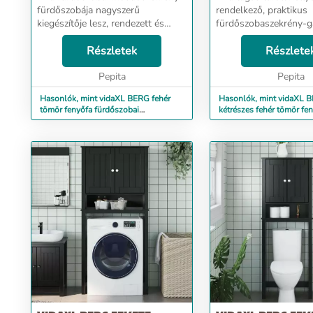
fürdőszobája nagyszerű
rendelkező, praktikus
kiegészítője lesz, rendezett és
fürdőszobaszekrény-g
lenyűgöző megjelenést
fürdőszobája nagysze
kölcsönözve neki! Tömör fenyőfa:
Részletek
kiegészítője lesz, rend
Részlete
A tömör fenyőfa egy gyönyörű
lenyűgöző megjelenés
természetes anyag. A fenyőfa e...
Pepita
kölcsönözve neki! Töm
Pepita
A tömör fenyőf...
Hasonlók, mint vidaXL BERG fehér
Hasonlók, mint vidaXL 
tömör fenyőfa fürdőszobai
kétrészes fehér tömör fe
mosdószekrény 60x34x59 cm
fürdőszobabútor-garnitú