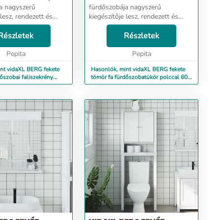
a nagyszerű
fürdőszobája nagyszerű
 lesz, rendezett és
kiegészítője lesz, rendezett és
egjelenést
lenyűgöző megjelenést
 neki! Tömör fenyőfa:
Részletek
kölcsönözve neki! Tömör fenyőfa:
Részletek
nyőfa egy gyönyörű
A tömör fenyőfa egy gyönyörű
anyag. A fenyőfa er...
Pepita
természetes anyag. A fenyőfa
Pepita
erezete egy...
nt vidaXL BERG fekete
Hasonlók, mint vidaXL BERG fekete
őszobai faliszekrény
tömör fa fürdőszobatükör polccal 60 x
5 cm
12 x 70 cm