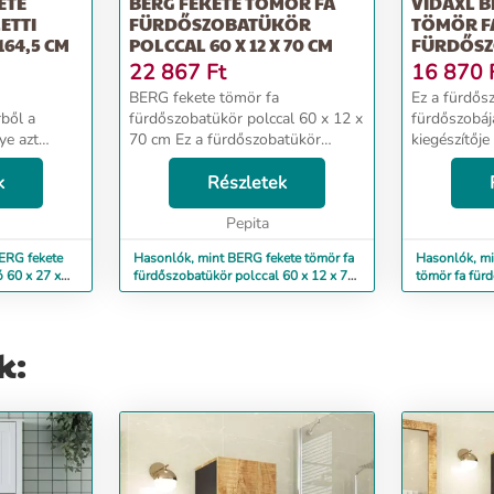
ETE
BERG FEKETE TÖMÖR FA
VIDAXL B
ETTI
FÜRDŐSZOBATÜKÖR
TÖMÖR F
164,5 CM
POLCCAL 60 X 12 X 70 CM
FÜRDŐS
POLCCAL 6
22 867
Ft
16 870
BERG fekete tömör fa
Ez a fürdős
rből a
fürdőszobatükör polccal 60 x 12 x
fürdőszobáj
ye azt
70 cm Ez a fürdőszobatükör
kiegészítője
ezzel a fa
fürdőszobája nagyszerű
lenyűgöző m
Tömör
k
kiegészítője lesz, rendezett és
Részletek
kölcsönözve
őfa egy
lenyűgöző megjelenést
A tömör fe
anyag. A...
kölcsönözve neki! Tömör fenyőfa:
Pepita
természetes
A tömör...
erezete egy..
ERG fekete
Hasonlók, mint BERG fekete tömör fa
Hasonlók, mi
ó 60 x 27 x
fürdőszobatükör polccal 60 x 12 x 70
tömör fa für
cm
12 x 70 cm
k: