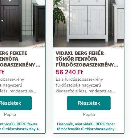
ERG FEKETE
VIDAXL BERG FEHÉR
ENYŐFA
TÖMÖR FENYŐFA
OBASZEKRÉNY 40
FÜRDŐSZOBASZEKRÉNY
 CM
69,5 X 34 X 80 CM
Ft
56 240
Ft
zobaszekrény
Ez a fürdőszobaszekrény
a nagyszerű
fürdőszobája nagyszerű
 lesz, rendezett és
kiegészítője lesz, rendezett és
egjelenést
lenyűgöző megjelenést
 neki! Tömör fenyőfa:
Részletek
kölcsönözve neki! Tömör fenyőfa:
Részletek
nyőfa egy gyönyörű
A tömör fenyőfa egy gyönyörű
 anyag. A fenyőfa
Pepita
természetes anyag. A fenyőfa
Pepita
erezete ...
nt vidaXL BERG fekete
Hasonlók, mint vidaXL BERG fehér
a fürdőszobaszekrény 40
tömör fenyőfa fürdőszobaszekrény
69,5 x 34 x 80 cm