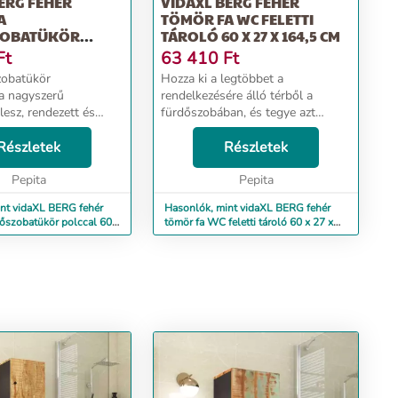
ERG FEHÉR
VIDAXL BERG FEHÉR
A
TÖMÖR FA WC FELETTI
ZOBATÜKÖR
TÁROLÓ 60 X 27 X 164,5 CM
0 X 12 X 70 CM
Ft
63 410
Ft
zobatükör
Hozza ki a legtöbbet a
a nagyszerű
rendelkezésére álló térből a
 lesz, rendezett és
fürdőszobában, és tegye azt
egjelenést
rendezetté és tisztává ezzel a fa
 neki! Tömör fenyőfa:
Részletek
WC feletti tárolóval. Tömör
Részletek
nyőfa egy gyönyörű
fenyőfa: A tömör fenyőfa egy
 anyag. A fenyőfa
Pepita
gyönyörű természetes anyag. A...
Pepita
.
nt vidaXL BERG fehér
Hasonlók, mint vidaXL BERG fehér
dőszobatükör polccal 60 x
tömör fa WC feletti tároló 60 x 27 x
164,5 cm