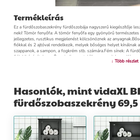
Termékleírás
Ez a fürdőszobaszekrény fürdőszobája nagyszerű kiegészítője les
neki! Tömör fenyőfa: A tömör fenyőfa egy gyönyörű természetes
jellegzetes, rusztikus megjelenést kölcsönöznek az anyagnak.Bős
fiókkal és 2 ajtóval rendelkezik, melyek bőséges helyet kínálnak a
szappanok, a sampon, a fogkrém stb. számára.Fém sínek: A fürdő
fiók kihúzását, hogy Ön mindig megtalálhassa, amit keres.Könnyen 
↓ Több részlet
felületet és könnyű tisztítást garantált. A fürdőszobabútor vízál
felborulás elkerülése érdekében ezt a terméket fali rögzítőeszközz
feketeAnyaga: tömör fenyőfa, szerelt fa, fémMérete: 69,5 x 34 x
fémfogantyúvalTermékcsalád: BERGÖsszeszerelést igényel: igenLe
arról, hogyan akadályozza meg a bútorok felborulását
Hasonlók, mint vidaXL B
fürdőszobaszekrény 69,5 
További információ>>