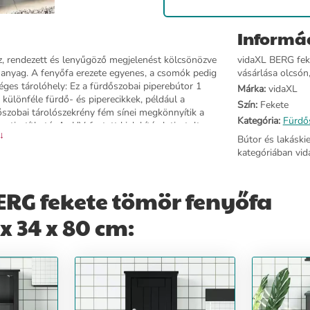
Informá
z, rendezett és lenyűgöző megjelenést kölcsönözve
vidaXL BERG fek
 anyag. A fenyőfa erezete egyenes, a csomók pedig
vásárlása olcsón,
éges tárolóhely: Ez a fürdőszobai piperebútor 1
Márka:
vidaXL
 különféle fürdő- és piperecikkek, például a
Szín:
Fekete
szobai tárolószekrény fém sínei megkönnyítik a
Kategória:
Fürdő
tisztítható: Az UV-festett kialakítás letisztult
 ↓
ló, így hosszú évekig használható. Figyelem:A
Bútor és lakáski
el (nem tartozék) kell használni.Színe:
kategóriában vid
 80 cm (Ho x Szé x Ma)4
gal Documents: Itt további részleteket találhat
ERG fekete tömör fenyőfa
x 34 x 80 cm: