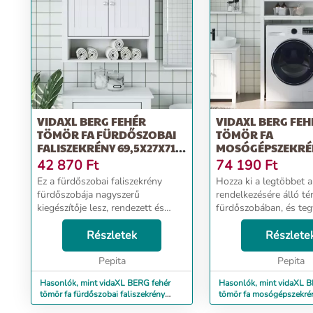
VIDAXL BERG FEHÉR
VIDAXL BERG FEH
TÖMÖR FA FÜRDŐSZOBAI
TÖMÖR FA
FALISZEKRÉNY 69,5X27X71,5
MOSÓGÉPSZEKRÉNY
CM
X 164,5 CM
42 870
Ft
74 190
Ft
Ez a fürdőszobai faliszekrény
Hozza ki a legtöbbet a
fürdőszobája nagyszerű
rendelkezésére álló té
kiegészítője lesz, rendezett és
fürdőszobában, és teg
lenyűgöző megjelenést
rendezetté és tisztává 
kölcsönözve neki! Tömör fenyőfa:
Részletek
mosógépszekrénnyel.
Részlete
A tömör fenyőfa egy gyönyörű
fenyőfa: A tömör feny
természetes anyag. A fenyőfa er...
Pepita
gyönyörű természetes a
Pepita
Hasonlók, mint vidaXL BERG fehér
Hasonlók, mint vidaXL B
tömör fa fürdőszobai faliszekrény
tömör fa mosógépszekrén
69,5x27x71,5 cm
164,5 cm