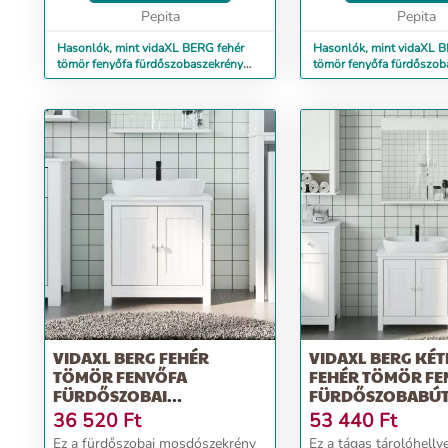
természetes anyag. A fenyőfa
Pepita
természetes anyag. A 
Pepita
erezete ...
erezete ...
Hasonlók, mint vidaXL BERG fehér
Hasonlók, mint vidaXL B
tömör fenyőfa fürdőszobaszekrény
tömör fenyőfa fürdőszob
69,5 x 34 x 110 cm
x 34 x 80 cm
VIDAXL BERG FEHÉR
VIDAXL BERG KÉT
TÖMÖR FENYŐFA
FEHÉR TÖMÖR FE
FÜRDŐSZOBAI
FÜRDŐSZOBABÚT
MOSDÓSZEKRÉNY
GARNITÚRA
36 520
Ft
53 440
Ft
60X34X59 CM
Ez a fürdőszobai mosdószekrény
Ez a tágas tárolóhellye