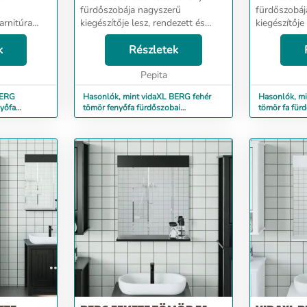
fürdőszobája nagyszerű
fürdőszobáj
arnitúra
kiegészítője lesz, rendezett és
kiegészítője
rű
lenyűgöző megjelenést
lenyűgöző m
ezett és
k
kölcsönözve neki! Tömör fenyőfa:
Részletek
kölcsönözve
t
A tömör fenyőfa egy gyönyörű
A tömör fe
ör fenyőfa:
természetes anyag. A fenyőfa er...
Pepita
természetes 
BERG
Hasonlók, mint vidaXL BERG fehér
Hasonlók, mi
nyőfa
tömör fenyőfa fürdőszobai
tömör fa fürd
ra
faliszekrény 40x27x71,5 cm
69,5x27x71,