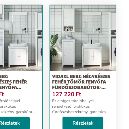
ERG
VIDAXL BERG NÉGYRÉSZES
SZES FEHÉR
FEHÉR TÖMÖR FENYŐFA
ENYŐFA
FÜRDŐSZOBABÚTOR-
OBABÚTOR-
GARNITÚRA
Ft
127 220
Ft
RA
árolóhellyel
Ez a tágas tárolóhellyel
praktikus
rendelkező, praktikus
zekrény-garnitúra
fürdőszobaszekrény-garnitúra
a nagyszerű
fürdőszobája nagyszerű
 lesz, rendezett és
Részletek
kiegészítője lesz, rendezett és
Részletek
egjelenést
lenyűgöző megjelenést