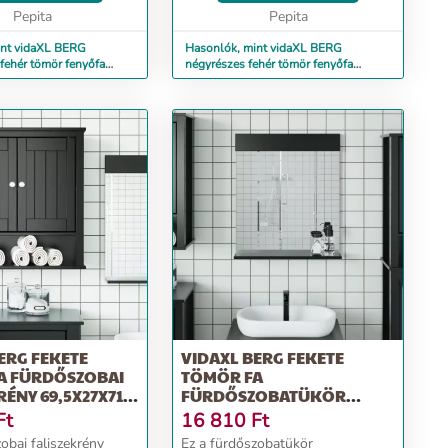
 neki! Tömör fenyőfa:
Pepita
kölcsönözve neki! Tömör fenyőfa:
Pepita
őf...
A tömör fenyőf...
int vidaXL BERG
Hasonlók, mint vidaXL BERG
fehér tömör fenyőfa
négyrészes fehér tömör fenyőfa
tor-garnitúra
fürdőszobabútor-garnitúra
ERG FEKETE
VIDAXL BERG FEKETE
A FÜRDŐSZOBAI
TÖMÖR FA
RÉNY 69,5X27X71,5
FÜRDŐSZOBATÜKÖR
POLCCAL 60 X 12 X 70 CM
Ft
16 810
Ft
obai faliszekrény
Ez a fürdőszobatükör