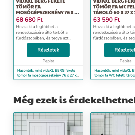
VIDAXL BERG FEKETE
VIDAXL BERG FEK
TÖMÖR FA
TÖMÖR FA WC FEL
MOSÓGÉPSZEKRÉNY 76 X 27
TÁROLÓ 60 X 27 X 
X 164,5 CM
68 680
Ft
63 590
Ft
Hozza ki a legtöbbet a
Hozza ki a legtöbbet a
rendelkezésére álló térből a
rendelkezésére álló té
fürdőszobában, és tegye azt
fürdőszobában, és teg
rendezetté és tisztává ezzel a fa
rendezetté és tisztává 
mosógépszekrénnyel. Tömör
Részletek
WC feletti tárolóval. 
Részlete
fenyőfa: A tömör fenyőfa egy
fenyőfa: A tömör feny
gyönyörű természetes anyag. A f...
Pepita
gyönyörű természetes 
Pepita
Hasonlók, mint vidaXL BERG fekete
Hasonlók, mint vidaXL B
tömör fa mosógépszekrény 76 x 27 x
tömör fa WC feletti tárol
164,5 cm
164,5 cm
Még ezek is érdekelhetne