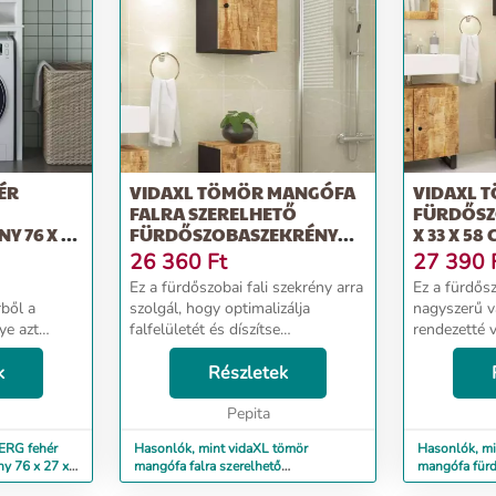
ÉR
VIDAXL TÖMÖR MANGÓFA
VIDAXL 
FALRA SZERELHETŐ
FÜRDŐSZ
 76 X 27
FÜRDŐSZOBASZEKRÉNY
X 33 X 58 
38X33X48 CM
26 360
Ft
27 390
Ez a fürdőszobai fali szekrény arra
Ez a fürdős
rből a
szolgál, hogy optimalizálja
nagyszerű v
ye azt
falfelületét és díszítse
rendezetté 
ezzel a fa
fürdőszobáját! Tömör mangófa: Ez
mangófa: Ez
 Tömör
k
a fali szekrény tömör mangófából
Részletek
fürdőszoba
őfa egy
és szerelt fából készült. A tömör
mangófából 
nyag. A f...
mangófa egy...
Pepita
készült. A 
erős, trópusi 
ERG fehér
Hasonlók, mint vidaXL tömör
Hasonlók, mi
y 76 x 27 x
mangófa falra szerelhető
mangófa fürd
fürdőszobaszekrény 38x33x48 cm
x 58 cm