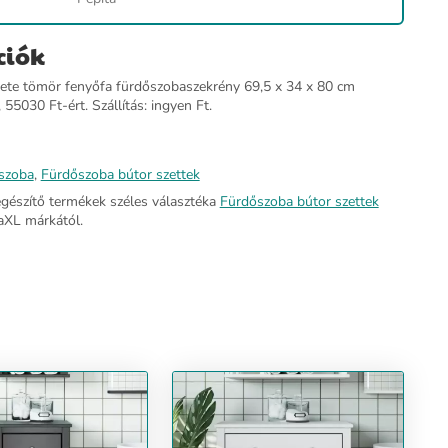
ciók
ete tömör fenyőfa fürdőszobaszekrény 69,5 x 34 x 80 cm
 55030 Ft-ért. Szállítás: ingyen Ft.
szoba
,
Fürdőszoba bútor szettek
egészítő termékek széles választéka
Fürdőszoba bútor szettek
aXL márkától.