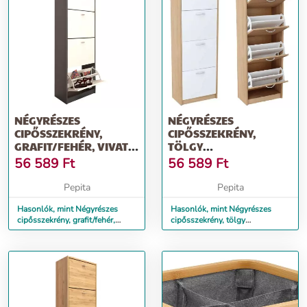
NÉGYRÉSZES
NÉGYRÉSZES
CIPŐSSZEKRÉNY,
CIPŐSSZEKRÉNY,
GRAFIT/FEHÉR, VIVAT
TÖLGY
NEW TYP 3
SONOMA/FEHÉR,
56 589
Ft
56 589
Ft
VIVAT NEW TYP 3
Pepita
Pepita
Hasonlók, mint Négyrészes
Hasonlók, mint Négyrészes
cipősszekrény, grafit/fehér,
cipősszekrény, tölgy
VIVAT NEW TYP 3
sonoma/fehér, VIVAT NEW TYP
3