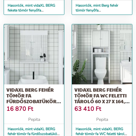
Hasonlók, mint vidaXL BERG
Hasonlók, mint Berg fehér
fekete tömör fenyőfa
tömör fenyőfa
fürdőszobaszekrény 69,5 x 34 x
fürdőszobaszekrény 40 x 34 x
80 cm
110 cm
VIDAXL BERG FEHÉR
VIDAXL BERG FEHÉR
TÖMÖR FA
TÖMÖR FA WC FELETTI
FÜRDŐSZOBATÜKÖR
TÁROLÓ 60 X 27 X 164,5
POLCCAL 60 X 12 X 70
CM
16 870
Ft
63 410
Ft
CM
Pepita
Pepita
Hasonlók, mint vidaXL BERG
Hasonlók, mint vidaXL BERG
fehér tömör fa fürdőszobatükör
fehér tömör fa WC feletti tároló