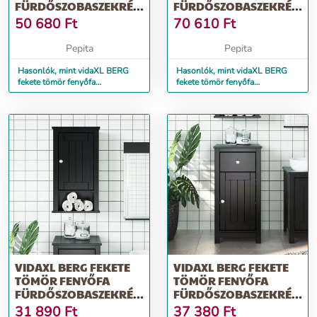
FÜRDŐSZOBASZEKRÉNY
FÜRDŐSZOBASZEKRÉNY
40 X 34 X 110 CM
69,5 X 34 X 110 CM
50 680
Ft
70 610
Ft
Pepita
Pepita
Hasonlók, mint vidaXL BERG
Hasonlók, mint vidaXL BERG
fekete tömör fenyőfa
fekete tömör fenyőfa
fürdőszobaszekrény 40 x 34 x
fürdőszobaszekrény 69,5 x 34 x
110 cm
110 cm
VIDAXL BERG FEKETE
VIDAXL BERG FEKETE
TÖMÖR FENYŐFA
TÖMÖR FENYŐFA
FÜRDŐSZOBASZEKRÉNY
FÜRDŐSZOBASZEKRÉNY
40X27X71,5 CM
40 X 34 X 80 CM
31 890
Ft
37 380
Ft