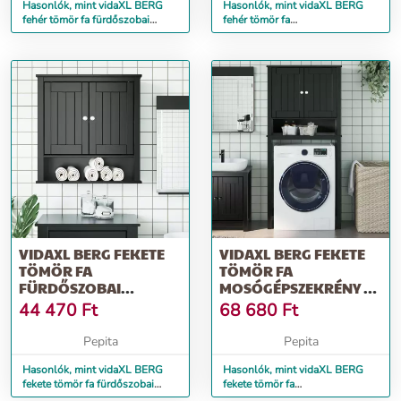
Hasonlók, mint vidaXL BERG
Hasonlók, mint vidaXL BERG
fehér tömör fa fürdőszobai
fehér tömör fa
faliszekrény 69,5x27x71,5 cm
mosógépszekrény 76 x 27 x
164,5 cm
VIDAXL BERG FEKETE
VIDAXL BERG FEKETE
TÖMÖR FA
TÖMÖR FA
FÜRDŐSZOBAI
MOSÓGÉPSZEKRÉNY 76
FALISZEKRÉNY
X 27 X 164,5 CM
44 470
Ft
68 680
Ft
69,5X27X71,5 CM
Pepita
Pepita
Hasonlók, mint vidaXL BERG
Hasonlók, mint vidaXL BERG
fekete tömör fa fürdőszobai
fekete tömör fa
faliszekrény 69,5x27x71,5 cm
mosógépszekrény 76 x 27 x