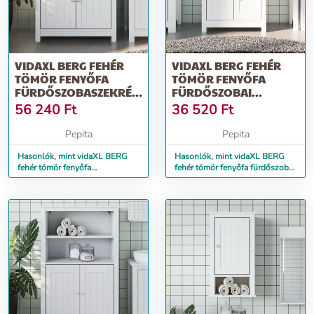
VIDAXL BERG FEHÉR
VIDAXL BERG FEHÉR
TÖMÖR FENYŐFA
TÖMÖR FENYŐFA
FÜRDŐSZOBASZEKRÉNY
FÜRDŐSZOBAI
69,5 X 34 X 80 CM
MOSDÓSZEKRÉNY
56 240
Ft
36 520
Ft
60X34X59 CM
Pepita
Pepita
Hasonlók, mint vidaXL BERG
Hasonlók, mint vidaXL BERG
fehér tömör fenyőfa
fehér tömör fenyőfa fürdőszobai
fürdőszobaszekrény 69,5 x 34 x
mosdószekrény 60x34x59 cm
80 cm