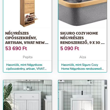
NÉGYRÉSZES
SIGURO COZY HOME
CIPŐSSZEKRÉNY,
NÉGYRÉSZES
ARTISAN, VIVAT NEW
RENDSZEREZŐ, 9 X 30 X
TYP 3
30 CM
53 690
Ft
5 090
Ft
Pepita
Alza
Hasonlók, mint Négyrészes
Hasonlók, mint Siguro Cozy
cipősszekrény, artisan, VIVAT
Home Négyrészes rendszerező,
NEW TYP 3
9 x 30 x 30 cm