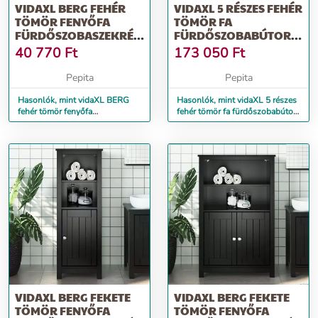
VIDAXL BERG FEHÉR
VIDAXL 5 RÉSZES FEHÉR
TÖMÖR FENYŐFA
TÖMÖR FA
FÜRDŐSZOBASZEKRÉNY
FÜRDŐSZOBABÚTOR-
40 X 34 X 80 CM
GARNITÚRA
40 770
Ft
173 050
Ft
Pepita
Pepita
Hasonlók, mint vidaXL BERG
Hasonlók, mint vidaXL 5 részes
fehér tömör fenyőfa
fehér tömör fa fürdőszobabútor-
fürdőszobaszekrény 40 x 34 x
garnitúra
80 cm
VIDAXL BERG FEKETE
VIDAXL BERG FEKETE
TÖMÖR FENYŐFA
TÖMÖR FENYŐFA