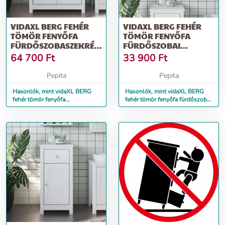
VIDAXL BERG FEHÉR
VIDAXL BERG FEHÉR
TÖMÖR FENYŐFA
TÖMÖR FENYŐFA
FÜRDŐSZOBASZEKRÉNY
FÜRDŐSZOBAI
69,5 X 34 X 110 CM
FALISZEKRÉNY
64 700
Ft
33 900
Ft
40X27X71,5 CM
Pepita
Pepita
Hasonlók, mint vidaXL BERG
Hasonlók, mint vidaXL BERG
fehér tömör fenyőfa
fehér tömör fenyőfa fürdőszobai
fürdőszobaszekrény 69,5 x 34 x
faliszekrény 40x27x71,5 cm
110 cm