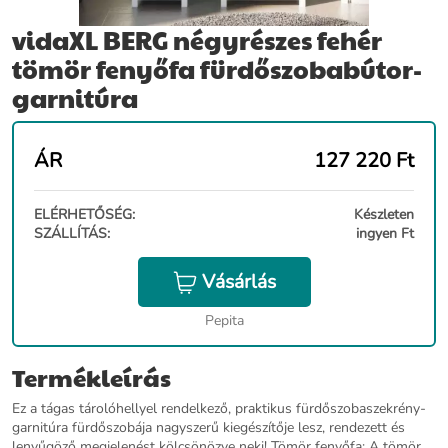
vidaXL BERG négyrészes fehér
tömör fenyőfa fürdőszobabútor-
garnitúra
ÁR
127 220
Ft
ELÉRHETŐSÉG:
Készleten
SZÁLLÍTÁS:
ingyen Ft
Vásárlás
Pepita
Termékleírás
Ez a tágas tárolóhellyel rendelkező, praktikus fürdőszobaszekrény-
garnitúra fürdőszobája nagyszerű kiegészítője lesz, rendezett és
lenyűgöző megjelenést kölcsönözve neki! Tömör fenyőfa: A tömör