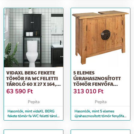
164,5 cm
VIDAXL BERG FEKETE
5 ELEMES
TÖMÖR FA WC FELETTI
ÚJRAHASZNOSÍTOTT
TÁROLÓ 60 X 27 X 164,5
TÖMÖR FENYŐFA
CM
FÜRDŐSZOBAI
63 590
Ft
313 010
Ft
GARNITÚRA
Pepita
Pepita
Hasonlók, mint vidaXL BERG
Hasonlók, mint 5 elemes
fekete tömör fa WC feletti tároló
újrahasznosított tömör fenyőfa
60 x 27 x 164,5 cm
fürdőszobai garnitúra