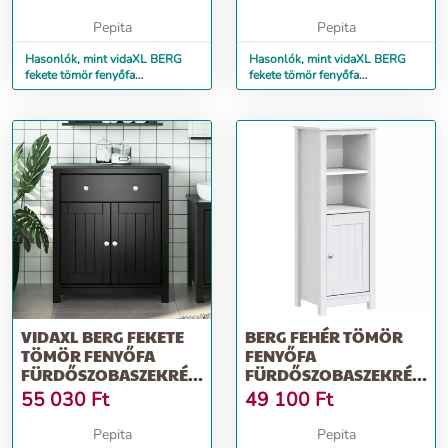
Pepita
Pepita
Hasonlók, mint vidaXL BERG
Hasonlók, mint vidaXL BERG
fekete tömör fenyőfa
fekete tömör fenyőfa
fürdőszobaszekrény
fürdőszobaszekrény 40 x 34 x
40x27x71,5 cm
80 cm
VIDAXL BERG FEKETE
BERG FEHÉR TÖMÖR
TÖMÖR FENYŐFA
FENYŐFA
FÜRDŐSZOBASZEKRÉNY
FÜRDŐSZOBASZEKRÉNY
69,5 X 34 X 80 CM
40 X 34 X 110 CM
55 030
Ft
49 100
Ft
Pepita
Pepita