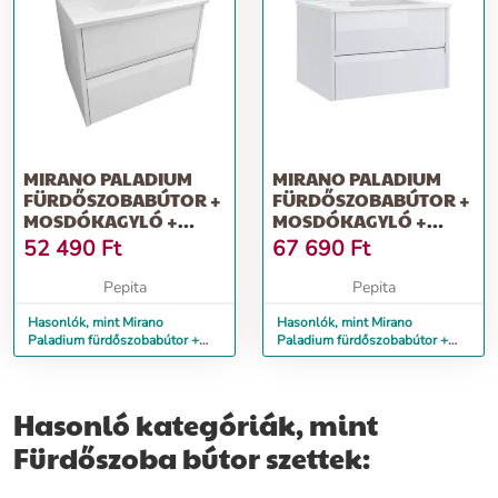
MIRANO PALADIUM
MIRANO PALADIUM
FÜRDŐSZOBABÚTOR +
FÜRDŐSZOBABÚTOR +
MOSDÓKAGYLÓ +
MOSDÓKAGYLÓ +
SZIFON - 50 CM (FEHÉR)
SZIFON - 80 CM
52 490
Ft
67 690
Ft
(FEHÉR)
Pepita
Pepita
Hasonlók, mint Mirano
Hasonlók, mint Mirano
Paladium fürdőszobabútor +
Paladium fürdőszobabútor +
mosdókagyló + szifon - 50 cm
mosdókagyló + szifon - 80 cm
(fehér)
(fehér)
Hasonló kategóriák, mint
Fürdőszoba bútor szettek: