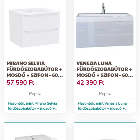
MIRANO SELVIA
VENEZIA LUNA
FÜRDŐSZOBABÚTOR +
FÜRDŐSZOBABÚTOR +
MOSDÓ + SZIFON - 60
MOSDÓ + SZIFON - 60
CM (FÉNYES FEHÉR)
CM (FÉNYES FEHÉR)
57 590
Ft
42 390
Ft
Pepita
Pepita
Hasonlók, mint Mirano Selvia
Hasonlók, mint Venezia Luna
fürdőszobabútor + mosdó +
fürdőszobabútor + mosdó +
szifon - 60 cm (fényes fehér)
szifon - 60 cm (fényes fehér)